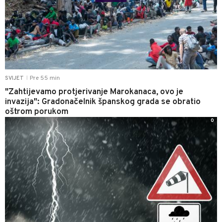
Pre 55 min
SVIJET
|
"Zahtijevamo protjerivanje Marokanaca, ovo je
invazija": Gradonačelnik španskog grada se obratio
oštrom porukom
0