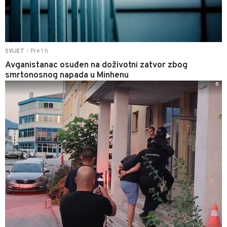
Pre 1 h
SVIJET
|
Avganistanac osuđen na doživotni zatvor zbog
smrtonosnog napada u Minhenu
0