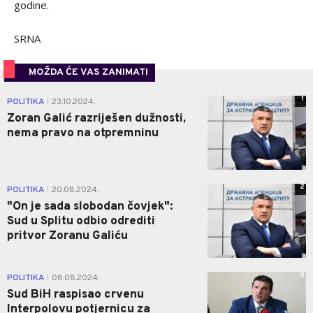
godine.
SRNA
MOŽDA ĆE VAS ZANIMATI
1
POLITIKA
23.10.2024.
|
Zoran Galić razriješen dužnosti,
nema pravo na otpremninu
2
POLITIKA
20.08.2024.
|
"On je sada slobodan čovjek":
Sud u Splitu odbio odrediti
pritvor Zoranu Galiću
0
POLITIKA
08.08.2024.
|
Sud BiH raspisao crvenu
Interpolovu potjernicu za