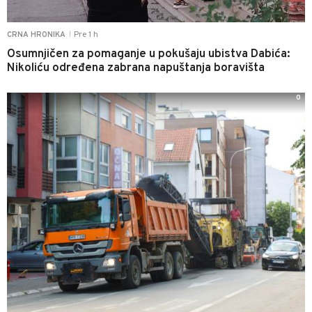
Pre 1 h
CRNA HRONIKA
|
Osumnjičen za pomaganje u pokušaju ubistva Dabića:
Nikoliću određena zabrana napuštanja boravišta
0