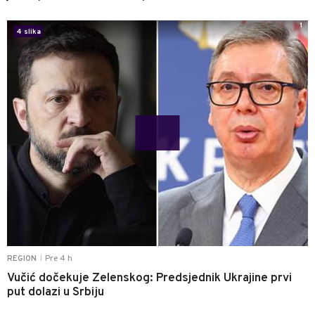
1
4 slika
Pre 4 h
REGION
|
Vučić dočekuje Zelenskog: Predsjednik Ukrajine prvi
put dolazi u Srbiju