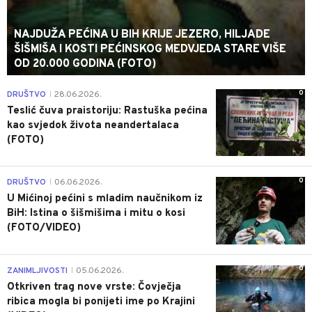
NAJDUŽA PEĆINA U BIH KRIJE JEZERO, HILJADE
ŠIŠMIŠA I KOSTI PEĆINSKOG MEDVJEDA STARE VIŠE
OD 20.000 GODINA (FOTO)
0
DRUŠTVO
28.06.2026.
|
Teslić čuva praistoriju: Rastuška pećina
kao svjedok života neandertalaca
(FOTO)
0
DRUŠTVO
06.06.2026.
|
U Mićinoj pećini s mladim naučnikom iz
BiH: Istina o šišmišima i mitu o kosi
(FOTO/VIDEO)
0
ZANIMLJIVOSTI
05.06.2026.
|
Otkriven trag nove vrste: Čovječja
ribica mogla bi ponijeti ime po Krajini