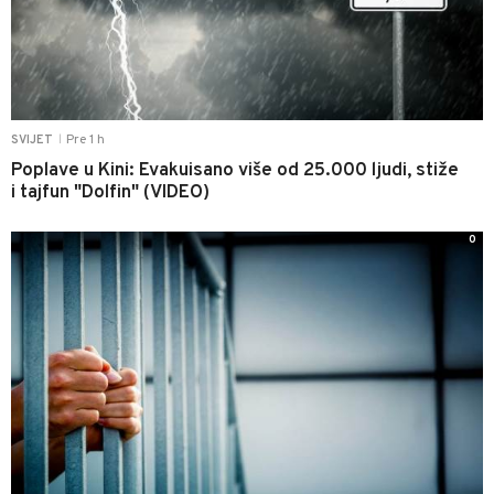
Pre 1 h
SVIJET
|
Poplave u Kini: Evakuisano više od 25.000 ljudi, stiže
i tajfun "Dolfin" (VIDEO)
0