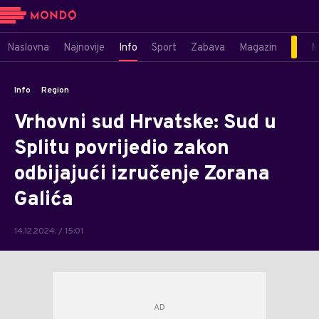
Naslovna
Najnovije
Info
Sport
Zabava
Magazin
M
Info
Region
Vrhovni sud Hrvatske: Sud u
Splitu povrijedio zakon
odbijajući izručenje Zorana
Galića
14.12.2024. / 15:01