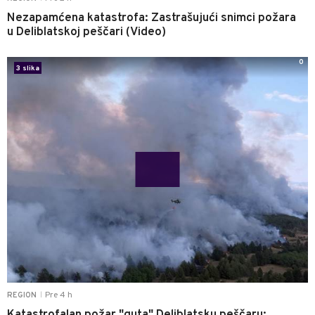
Nezapamćena katastrofa: Zastrašujući snimci požara
u Deliblatskoj peščari (Video)
0
3 slika
Pre 4 h
REGION
|
Katastrofalan požar "guta" Deliblatsku peščaru: