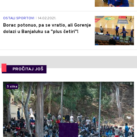
3
OSTALI SPORTOVI
14.02.2021.
|
Borac potonuo, pa se vratio, ali Gorenje
dolazi u Banjaluku sa "plus četiri"!
PROČITAJ JOŠ
0
5 slika