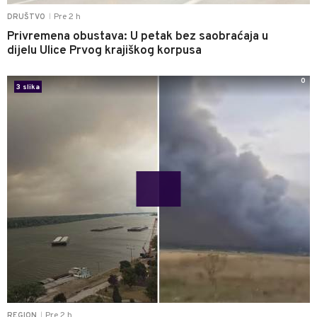
Pre 2 h
DRUŠTVO
|
Privremena obustava: U petak bez saobraćaja u
dijelu Ulice Prvog krajiškog korpusa
0
3 slika
Pre 2 h
REGION
|