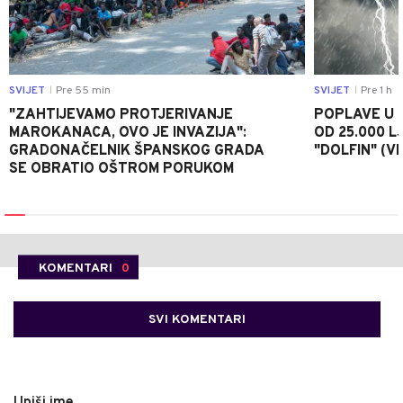
SVIJET
Pre 55 min
SVIJET
Pre 1 h
|
|
"ZAHTIJEVAMO PROTJERIVANJE
POPLAVE U K
MAROKANACA, OVO JE INVAZIJA":
OD 25.000 LJ
GRADONAČELNIK ŠPANSKOG GRADA
"DOLFIN" (V
SE OBRATIO OŠTROM PORUKOM
KOMENTARI
0
SVI KOMENTARI