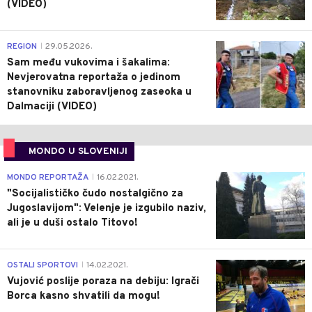
(VIDEO)
0
REGION
29.05.2026.
|
Sam među vukovima i šakalima:
Nevjerovatna reportaža o jedinom
stanovniku zaboravljenog zaseoka u
Dalmaciji (VIDEO)
MONDO U SLOVENIJI
4
MONDO REPORTAŽA
16.02.2021.
|
"Socijalističko čudo nostalgično za
Jugoslavijom": Velenje je izgubilo naziv,
ali je u duši ostalo Titovo!
1
OSTALI SPORTOVI
14.02.2021.
|
Vujović poslije poraza na debiju: Igrači
Borca kasno shvatili da mogu!