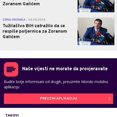
Zoranom Galićem
0
CRNA HRONIKA
06.08.2024.
|
Tužilaštvo BiH zatražilo da se
raspiše potjernica za Zoranom
Galićem
Naše vijesti ne morate da provjeravate
Budite bolje informisani od drugih, preuzmite Mondo mobilnu
aplikaciju
PREUZMI APLIKACIJU
TAGOVI