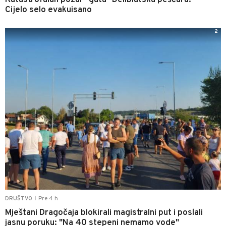
Cijelo selo evakuisano
2
Pre 4 h
DRUŠTVO
|
Mještani Dragočaja blokirali magistralni put i poslali
jasnu poruku: "Na 40 stepeni nemamo vode"