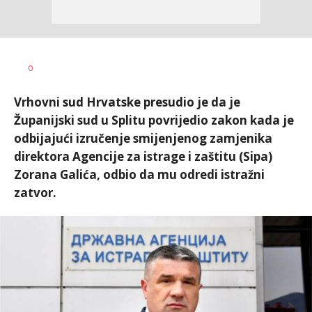
Dušan
AUTOR
0
Volaš
Vrhovni sud Hrvatske presudio je da je
Županijski sud u Splitu povrijedio zakon kada je
odbijajući izručenje smijenjenog zamjenika
direktora Agencije za istrage i zaštitu (Sipa)
Zorana Galića, odbio da mu odredi istražni
zatvor.