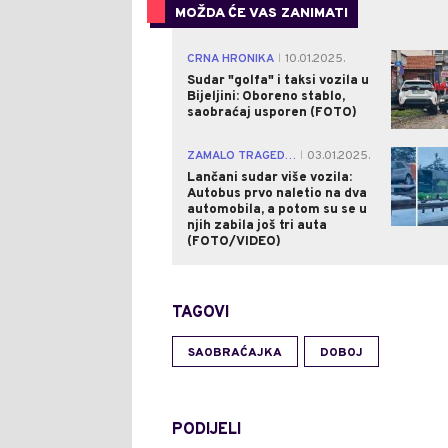
MOŽDA ĆE VAS ZANIMATI
CRNA HRONIKA
10.01.2025.
|
Sudar "golfa" i taksi vozila u
Bijeljini: Oboreno stablo,
saobraćaj usporen (FOTO)
ZAMALO TRAGEDIJA
03.01.2025.
|
Lančani sudar više vozila:
Autobus prvo naletio na dva
automobila, a potom su se u
njih zabila još tri auta
(FOTO/VIDEO)
TAGOVI
SAOBRAĆAJKA
DOBOJ
PODIJELI