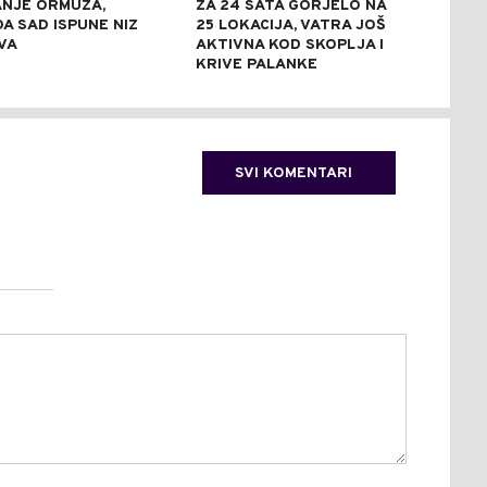
NJE ORMUZA,
ZA 24 SATA GORJELO NA
POLI
A SAD ISPUNE NIZ
25 LOKACIJA, VATRA JOŠ
PRU
VA
AKTIVNA KOD SKOPLJA I
HAP
KRIVE PALANKE
SVI KOMENTARI