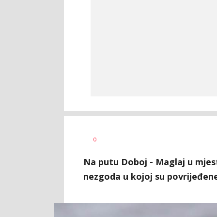
Nikolina
AUTOR
0
Damjanić
Na putu Doboj - Maglaj u mjes
nezgoda u kojoj su povrijeđene