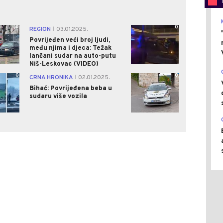
0
0
REGION
03.01.2025.
|
Povrijeđen veći broj ljudi,
među njima i djeca: Težak
lančani sudar na auto-putu
Niš-Leskovac (VIDEO)
0
0
CRNA HRONIKA
02.01.2025.
|
Bihać: Povrijeđena beba u
sudaru više vozila