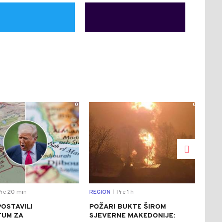
0
0
re 20 min
REGION
Pre 1 h
CRNA
|
POSTAVILI
POŽARI BUKTE ŠIROM
UHA
TUM ZA
SJEVERNE MAKEDONIJE:
LJU