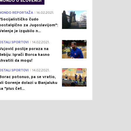
MONDO U SLOVENIJI
4
MONDO REPORTAŽA
16.02.2021.
|
"Socijalističko čudo
nostalgično za Jugoslavijom":
Velenje je izgubilo n...
1
OSTALI SPORTOVI
14.02.2021.
|
Vujović poslije poraza na
debiju: Igrači Borca kasno
shvatili da mogu!
3
OSTALI SPORTOVI
14.02.2021.
|
Borac potonuo, pa se vratio,
ali Gorenje dolazi u Banjaluku
sa "plus čet...