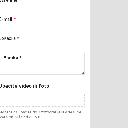
Vaše ime
*
E-mail
*
Lokacija
*
Ubacite video ili foto
Možete da ubacite do 3 fotografije ili videa. Ne
smije biti više od 25 MB.