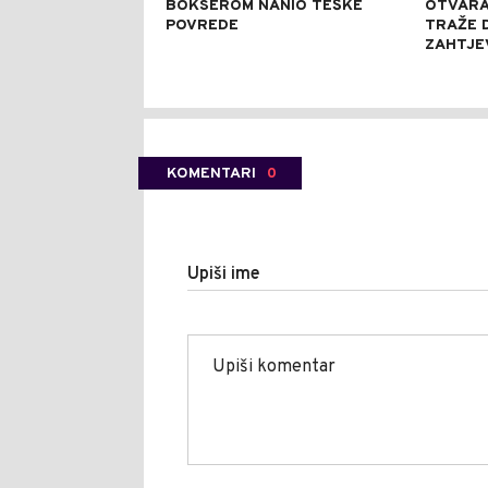
BOKSEROM NANIO TEŠKE
OTVARA
POVREDE
TRAŽE D
ZAHTJE
KOMENTARI
0
Upiši ime