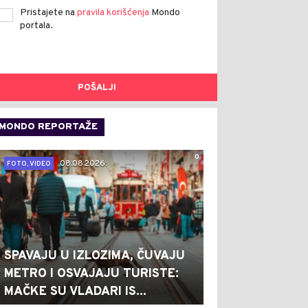
Pristajete na
pravila korišćenja
Mondo
portala.
POŠALJI
MONDO REPORTAŽE
0
08.08.2026.
FOTO, VIDEO
SPAVAJU U IZLOZIMA, ČUVAJU
METRO I OSVAJAJU TURISTE:
MAČKE SU VLADARI IS...