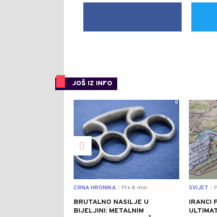
JOŠ IZ INFO
0
CRNA HRONIKA
Pre 8 min
SVIJET
P
|
|
BRUTALNO NASILJE U
IRANCI 
BIJELJINI: METALNIM
ULTIMA