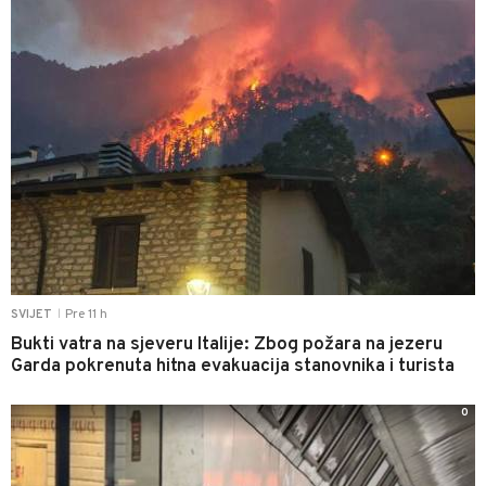
Pre 11 h
SVIJET
|
Bukti vatra na sjeveru Italije: Zbog požara na jezeru
Garda pokrenuta hitna evakuacija stanovnika i turista
0