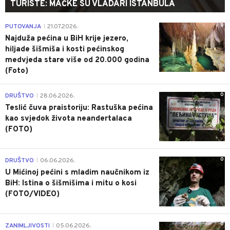
TURISTE: MAČKE SU VLADARI ISTANBULA
0
PUTOVANJA
21.07.2026.
|
Najduža pećina u BiH krije jezero,
hiljade šišmiša i kosti pećinskog
medvjeda stare više od 20.000 godina
(Foto)
0
DRUŠTVO
28.06.2026.
|
Teslić čuva praistoriju: Rastuška pećina
kao svjedok života neandertalaca
(FOTO)
0
DRUŠTVO
06.06.2026.
|
U Mićinoj pećini s mladim naučnikom iz
BiH: Istina o šišmišima i mitu o kosi
(FOTO/VIDEO)
0
ZANIMLJIVOSTI
05.06.2026.
|