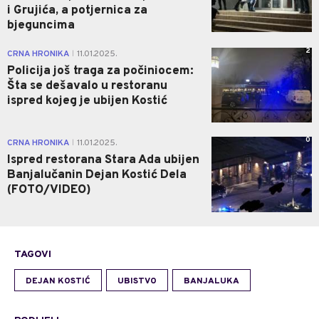
i Grujića, a potjernica za
bjeguncima
2
CRNA HRONIKA
11.01.2025.
|
Policija još traga za počiniocem:
Šta se dešavalo u restoranu
ispred kojeg je ubijen Kostić
0
CRNA HRONIKA
11.01.2025.
|
Ispred restorana Stara Ada ubijen
Banjalučanin Dejan Kostić Dela
(FOTO/VIDEO)
TAGOVI
DEJAN KOSTIĆ
UBISTVO
BANJALUKA