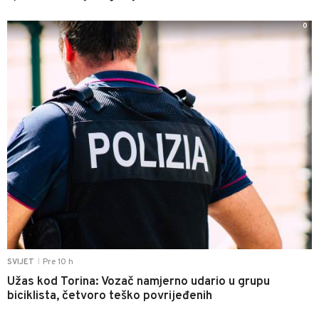
0
Pre 10 h
SVIJET
|
Užas kod Torina: Vozač namjerno udario u grupu
biciklista, četvoro teško povrijeđenih