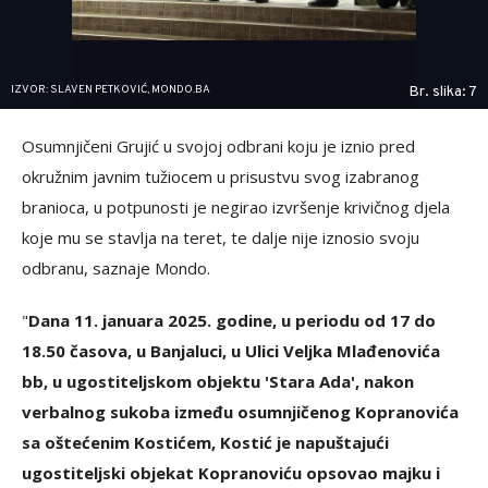
IZVOR: SLAVEN PETKOVIĆ, MONDO.BA
Br. slika: 7
Osumnjičeni Grujić u svojoj odbrani koju je iznio pred
okružnim javnim tužiocem u prisustvu svog izabranog
branioca, u potpunosti je negirao izvršenje krivičnog djela
koje mu se stavlja na teret, te dalje nije iznosio svoju
odbranu, saznaje Mondo.
"
Dana 11. januara 2025. godine, u periodu od 17 do
18.50 časova, u Banjaluci, u Ulici Veljka Mlađenovića
bb, u ugostiteljskom objektu 'Stara Ada', nakon
verbalnog sukoba između osumnjičenog Kopranovića
sa oštećenim Kostićem, Kostić je napuštajući
ugostiteljski objekat Kopranoviću opsovao majku i