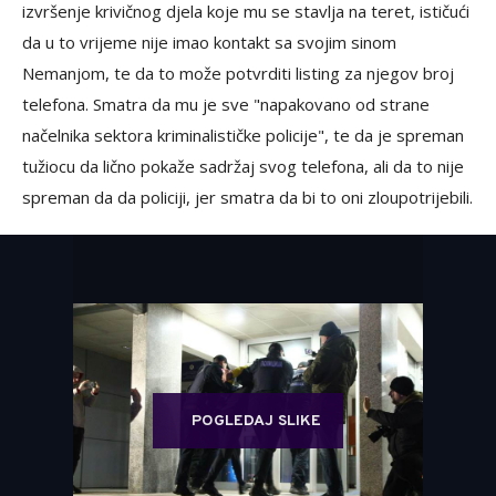
izvršenje krivičnog djela koje mu se stavlja na teret, ističući
da u to vrijeme nije imao kontakt sa svojim sinom
Nemanjom, te da to može potvrditi listing za njegov broj
telefona. Smatra da mu je sve "napakovano od strane
načelnika sektora kriminalističke policije", te da je spreman
tužiocu da lično pokaže sadržaj svog telefona, ali da to nije
spreman da da policiji, jer smatra da bi to oni zloupotrijebili.
POGLEDAJ SLIKE