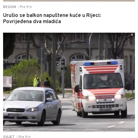
Pre 9 h
REGION
|
Urušio se balkon napuštene kuće u Rijeci:
Povrijeđena dva mladića
0
Pre 9 h
SVIJET
|