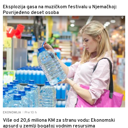
Eksplozija gasa na muzičkom festivalu u Njemačkoj:
Povrijeđeno deset osoba
0
Pre 10 h
EKONOMIJA
|
Više od 20,6 miliona KM za stranu vodu: Ekonomski
apsurd u zemlji bogatoj vodnim resursima