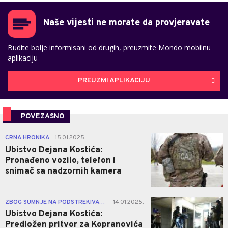
Naše vijesti ne morate da provjeravate
Budite bolje informisani od drugih, preuzmite Mondo mobilnu
aplikaciju
PREUZMI APLIKACIJU
POVEZASNO
0
CRNA HRONIKA
15.01.2025.
|
Ubistvo Dejana Kostića:
Pronađeno vozilo, telefon i
snimač sa nadzornih kamera
0
ZBOG SUMNJE NA PODSTREKIVANJE UBISTVA I POMOĆI POČINIOCU
14.01.2025.
|
Ubistvo Dejana Kostića:
Predložen pritvor za Kopranovića