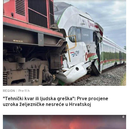
Pre 11 h
REGION
|
"Tehnički kvar ili ljudska greška": Prve procjene
uzroka željezničke nesreće u Hrvatskoj
0