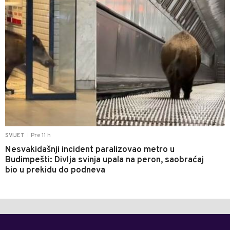
Pre 11 h
SVIJET
|
Nesvakidašnji incident paralizovao metro u
Budimpešti: Divlja svinja upala na peron, saobraćaj
bio u prekidu do podneva