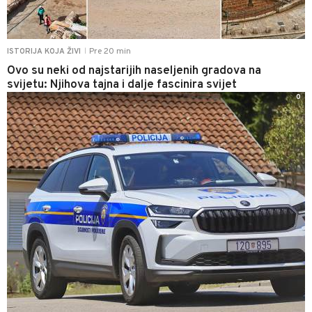
Pre 20 min
ISTORIJA KOJA ŽIVI
|
Ovo su neki od najstarijih naseljenih gradova na
svijetu: Njihova tajna i dalje fascinira svijet
0