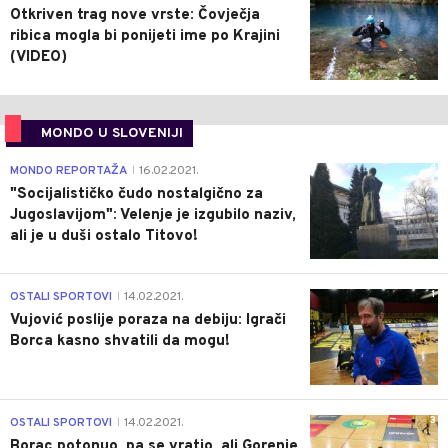
Otkriven trag nove vrste: Čovječja
ribica mogla bi ponijeti ime po Krajini
(VIDEO)
MONDO U SLOVENIJI
4
MONDO REPORTAŽA
16.02.2021.
|
"Socijalističko čudo nostalgično za
Jugoslavijom": Velenje je izgubilo naziv,
ali je u duši ostalo Titovo!
1
OSTALI SPORTOVI
14.02.2021.
|
Vujović poslije poraza na debiju: Igrači
Borca kasno shvatili da mogu!
3
OSTALI SPORTOVI
14.02.2021.
|
Borac potonuo, pa se vratio, ali Gorenje