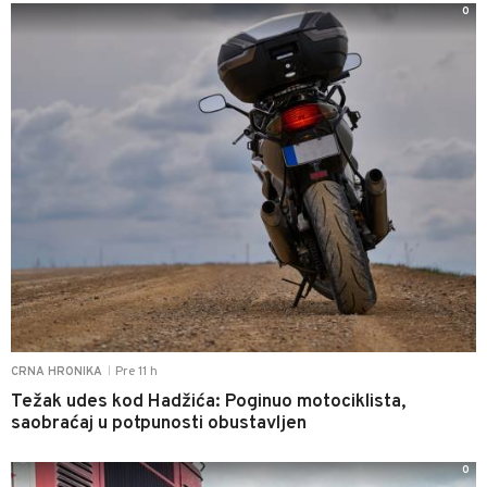
0
Pre 11 h
CRNA HRONIKA
|
Težak udes kod Hadžića: Poginuo motociklista,
saobraćaj u potpunosti obustavljen
0