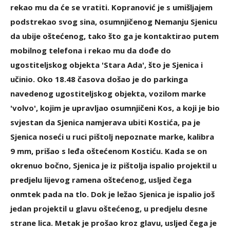
rekao mu da će se vratiti. Kopranović je s umišljajem
podstrekao svog sina, osumnjičenog Nemanju Sjenicu
da ubije oštećenog, tako što ga je kontaktirao putem
mobilnog telefona i rekao mu da dođe do
ugostiteljskog objekta 'Stara Ada', što je Sjenica i
učinio. Oko 18.48 časova došao je do parkinga
navedenog ugostiteljskog objekta, vozilom marke
'volvo', kojim je upravljao osumnjičeni Kos, a koji je bio
svjestan da Sjenica namjerava ubiti Kostića, pa je
Sjenica noseći u ruci pištolj nepoznate marke, kalibra
9 mm, prišao s leđa oštećenom Kostiću. Kada se on
okrenuo bočno, Sjenica je iz pištolja ispalio projektil u
predjelu lijevog ramena oštećenog, usljed čega
onmtek pada na tlo. Dok je ležao Sjenica je ispalio još
jedan projektil u glavu oštećenog, u predjelu desne
strane lica. Metak je prošao kroz glavu, usljed čega je