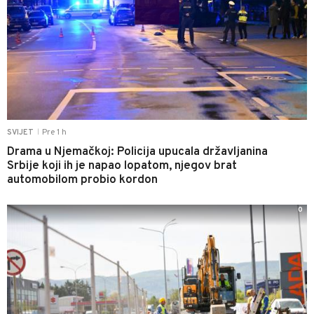
Pre 1 h
SVIJET
|
Drama u Njemačkoj: Policija upucala državljanina
Srbije koji ih je napao lopatom, njegov brat
automobilom probio kordon
0