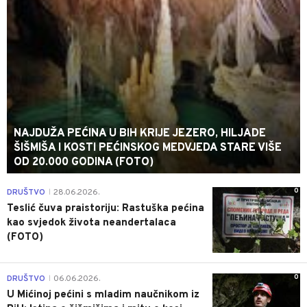
NAJDUŽA PEĆINA U BIH KRIJE JEZERO, HILJADE
ŠIŠMIŠA I KOSTI PEĆINSKOG MEDVJEDA STARE VIŠE
OD 20.000 GODINA (FOTO)
0
DRUŠTVO
28.06.2026.
|
Teslić čuva praistoriju: Rastuška pećina
kao svjedok života neandertalaca
(FOTO)
0
DRUŠTVO
06.06.2026.
|
U Mićinoj pećini s mladim naučnikom iz