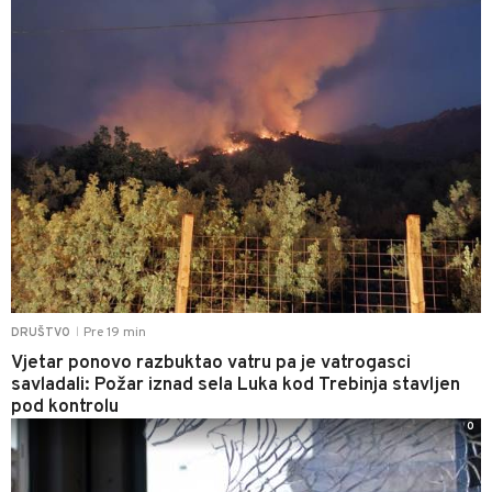
Pre 19 min
DRUŠTVO
|
Vjetar ponovo razbuktao vatru pa je vatrogasci
savladali: Požar iznad sela Luka kod Trebinja stavljen
pod kontrolu
0