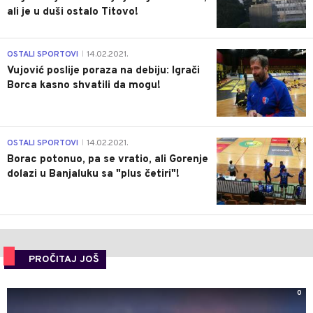
ali je u duši ostalo Titovo!
1
OSTALI SPORTOVI
14.02.2021.
|
Vujović poslije poraza na debiju: Igrači
Borca kasno shvatili da mogu!
3
OSTALI SPORTOVI
14.02.2021.
|
Borac potonuo, pa se vratio, ali Gorenje
dolazi u Banjaluku sa "plus četiri"!
PROČITAJ JOŠ
0