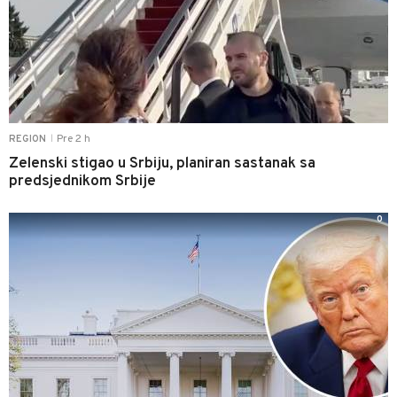
Pre 2 h
REGION
|
Zelenski stigao u Srbiju, planiran sastanak sa
predsjednikom Srbije
0