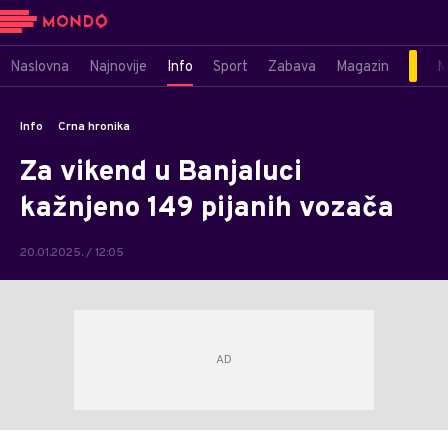
Naslovna
Najnovije
Info
Sport
Zabava
Magazin
M
Info
Crna hronika
Za vikend u Banjaluci
kažnjeno 149 pijanih vozača
20.01.2025. / 12:05