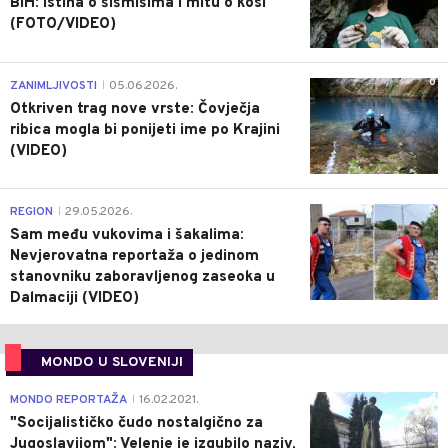
BiH: Istina o šišmišima i mitu o kosi
(FOTO/VIDEO)
0
ZANIMLJIVOSTI
05.06.2026.
|
Otkriven trag nove vrste: Čovječja
ribica mogla bi ponijeti ime po Krajini
(VIDEO)
0
REGION
29.05.2026.
|
Sam među vukovima i šakalima:
Nevjerovatna reportaža o jedinom
stanovniku zaboravljenog zaseoka u
Dalmaciji (VIDEO)
MONDO U SLOVENIJI
4
MONDO REPORTAŽA
16.02.2021.
|
"Socijalističko čudo nostalgično za
Jugoslavijom": Velenje je izgubilo naziv,