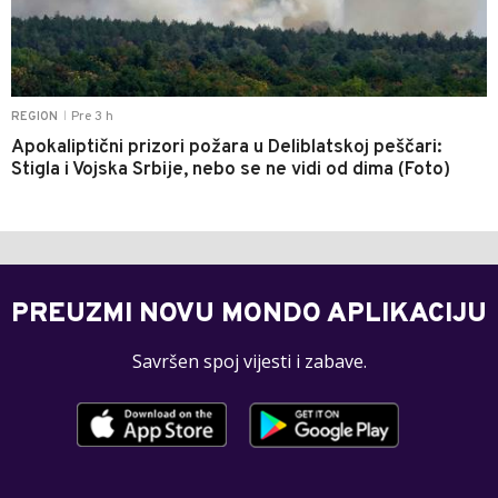
Pre 3 h
REGION
|
Apokaliptični prizori požara u Deliblatskoj peščari:
Stigla i Vojska Srbije, nebo se ne vidi od dima (Foto)
PREUZMI NOVU MONDO APLIKACIJU
Savršen spoj vijesti i zabave.