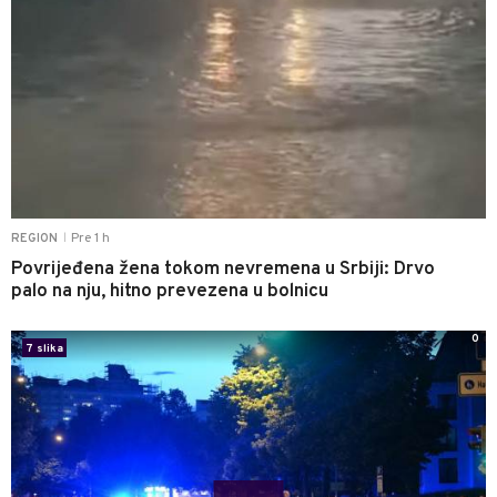
Pre 1 h
REGION
|
Povrijeđena žena tokom nevremena u Srbiji: Drvo
palo na nju, hitno prevezena u bolnicu
0
7 slika