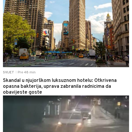
Pre 48 min
SVIJET
|
Skandal u njujorškom luksuznom hotelu: Otkrivena
opasna bakterija, uprava zabranila radnicima da
obavijeste goste
0