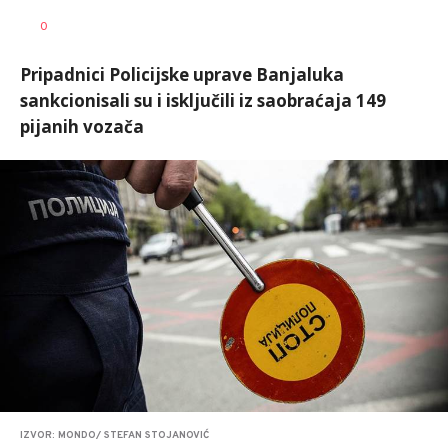
Nikolina
AUTOR
0
Damjanić
Pripadnici Policijske uprave Banjaluka
sankcionisali su i isključili iz saobraćaja 149
pijanih vozača
IZVOR: MONDO/ STEFAN STOJANOVIĆ