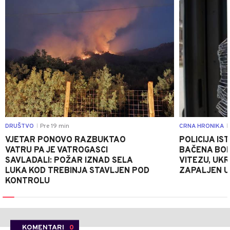
DRUŠTVO
Pre 19 min
CRNA HRONIKA
|
|
VJETAR PONOVO RAZBUKTAO
POLICIJA I
VATRU PA JE VATROGASCI
BAČENA BOM
SAVLADALI: POŽAR IZNAD SELA
VITEZU, UKR
LUKA KOD TREBINJA STAVLJEN POD
ZAPALJEN U
KONTROLU
KOMENTARI
0