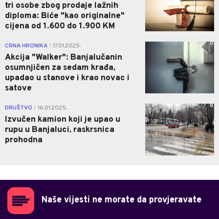
tri osobe zbog prodaje lažnih
diploma: Biće "kao originalne"
cijena od 1.600 do 1.900 KM
0
CRNA HRONIKA
17.01.2025.
|
Akcija "Walker": Banjalučanin
osumnjičen za sedam krađa,
upadao u stanove i krao novac i
satove
0
DRUŠTVO
16.01.2025.
|
Izvučen kamion koji je upao u
rupu u Banjaluci, raskrsnica
prohodna
Naše vijesti ne morate da provjeravate