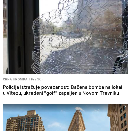
Pre 30 min
CRNA HRONIKA
|
Policija istražuje povezanost: Bačena bomba na lokal
u Vitezu, ukradeni "golf" zapaljen u Novom Travniku
0