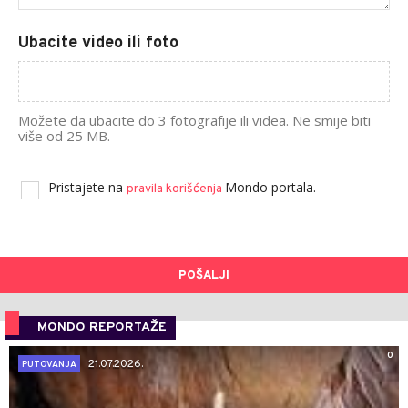
Ubacite video ili foto
Možete da ubacite do 3 fotografije ili videa. Ne smije biti
više od 25 MB.
Pristajete na
Mondo portala.
pravila korišćenja
POŠALJI
MONDO REPORTAŽE
0
21.07.2026.
PUTOVANJA