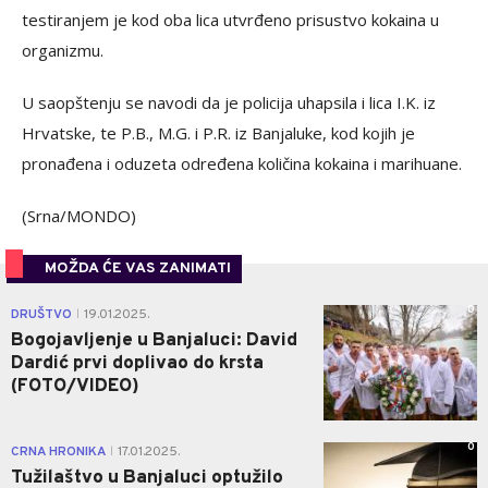
testiranjem je kod oba lica utvrđeno prisustvo kokaina u
organizmu.
U saopštenju se navodi da je policija uhapsila i lica I.K. iz
Hrvatske, te P.B., M.G. i P.R. iz Banjaluke, kod kojih je
pronađena i oduzeta određena količina kokaina i marihuane.
(Srna/MONDO)
MOŽDA ĆE VAS ZANIMATI
0
DRUŠTVO
19.01.2025.
|
Bogojavljenje u Banjaluci: David
Dardić prvi doplivao do krsta
(FOTO/VIDEO)
0
CRNA HRONIKA
17.01.2025.
|
Tužilaštvo u Banjaluci optužilo