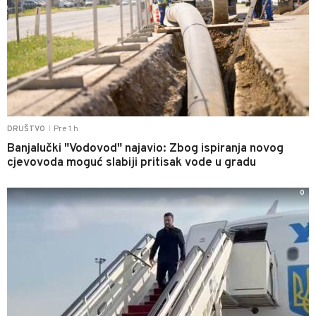
Pre 1 h
DRUŠTVO
|
Banjalučki "Vodovod" najavio: Zbog ispiranja novog
cjevovoda moguć slabiji pritisak vode u gradu
0