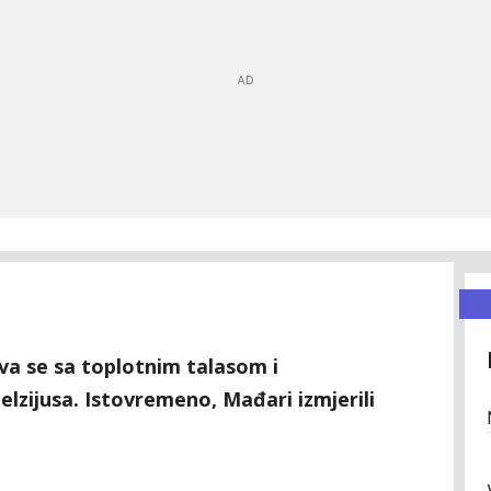
a se sa toplotnim talasom i
lzijusa. Istovremeno, Mađari izmjerili