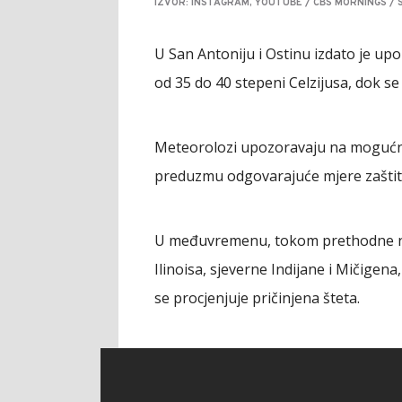
IZVOR: INSTAGRAM, YOUTUBE / CBS MORNINGS /
U San Antoniju i Ostinu izdato je u
od 35 do 40 stepeni Celzijusa, dok s
Meteorolozi upozoravaju na mogućnos
preduzmu odgovarajuće mjere zaštit
U međuvremenu, tokom prethodne noć
Ilinoisa, sjeverne Indijane i Mičigena
se procjenjuje pričinjena šteta.