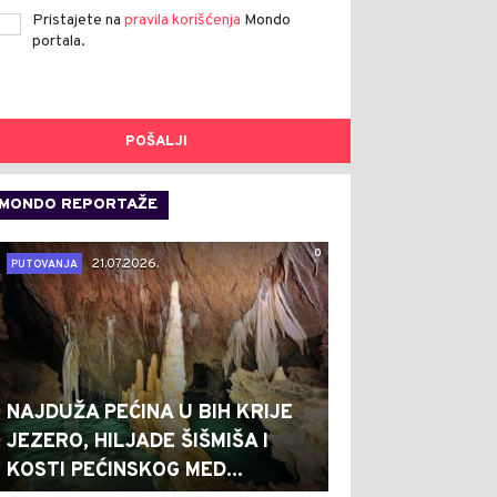
Pristajete na
pravila korišćenja
Mondo
portala.
POŠALJI
MONDO REPORTAŽE
0
21.07.2026.
PUTOVANJA
NAJDUŽA PEĆINA U BIH KRIJE
JEZERO, HILJADE ŠIŠMIŠA I
KOSTI PEĆINSKOG MED...