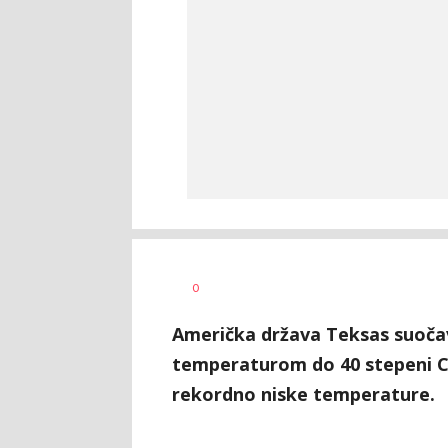
Vesna
AUTOR
0
Kerkez
Američka država Teksas suočav
temperaturom do 40 stepeni Ce
rekordno niske temperature.