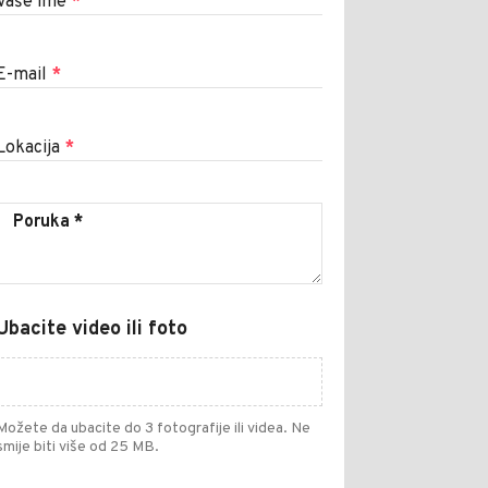
Vaše ime
*
E-mail
*
Lokacija
*
Ubacite video ili foto
Možete da ubacite do 3 fotografije ili videa. Ne
smije biti više od 25 MB.