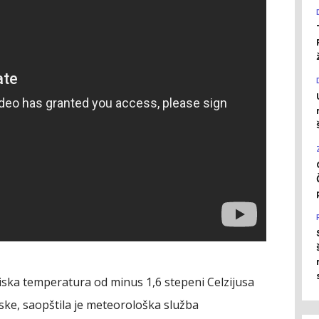
iska temperatura od minus 1,6 stepeni Celzijusa
ske, saopštila je meteorološka služba