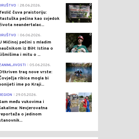
0
DRUŠTVO
28.06.2026.
|
Teslić čuva praistoriju:
Rastuška pećina kao svjedok
života neandertalac...
0
DRUŠTVO
06.06.2026.
|
U Mićinoj pećini s mladim
naučnikom iz BiH: Istina o
šišmišima i mitu o ...
0
ZANIMLJIVOSTI
05.06.2026.
|
Otkriven trag nove vrste:
Čovječja ribica mogla bi
ponijeti ime po Kraji...
0
REGION
29.05.2026.
|
Sam među vukovima i
šakalima: Nevjerovatna
reportaža o jedinom
stanovnik...