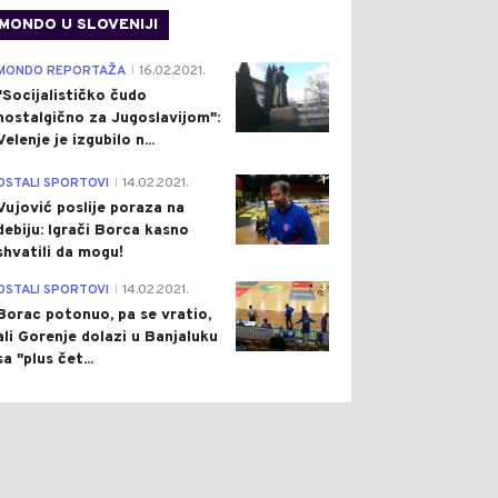
MONDO U SLOVENIJI
4
MONDO REPORTAŽA
16.02.2021.
|
"Socijalističko čudo
nostalgično za Jugoslavijom":
Velenje je izgubilo n...
1
OSTALI SPORTOVI
14.02.2021.
|
Vujović poslije poraza na
debiju: Igrači Borca kasno
shvatili da mogu!
3
OSTALI SPORTOVI
14.02.2021.
|
Borac potonuo, pa se vratio,
ali Gorenje dolazi u Banjaluku
sa "plus čet...