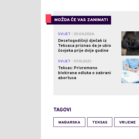
MOŽDA ĆE VAS ZANIMATI
SVIJET
20.04.2024.
|
Desetogodišnji dječak iz
Teksasa priznao da je ubio
čovjeka prije dvije godine
SVIJET
07.10.2021.
|
Teksas: Privremeno
blokirana odluka o zabrani
abortusa
TAGOVI
MAĐARSKA
TEKSAS
VRIJEME