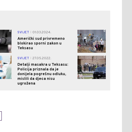
0
0
SVIJET
01.03.2024.
|
Američki sud privremeno
blokirao sporni zakon u
Teksasu
0
0
SVIJET
27.05.2022.
|
Detalji masakra u Teksasu:
Policija priznala da je
donijela pogrešnu odluku,
mislili da djeca nisu
ugrožena