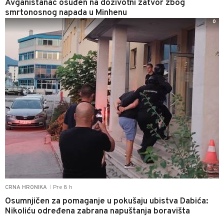
Avganistanac osuđen na doživotni zatvor zbog
smrtonosnog napada u Minhenu
0
Pre 8 h
CRNA HRONIKA
|
Osumnjičen za pomaganje u pokušaju ubistva Dabića:
Nikoliću određena zabrana napuštanja boravišta