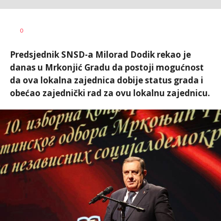
Vesna
AUTOR
0
Kerkez
Predsjednik SNSD-a Milorad Dodik rekao je
danas u Mrkonjić Gradu da postoji mogućnost
da ova lokalna zajednica dobije status grada i
obećao zajednički rad za ovu lokalnu zajednicu.