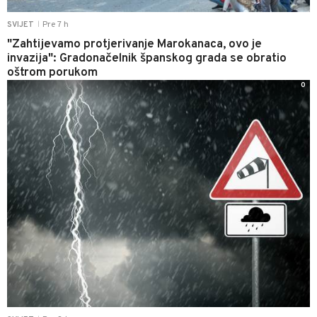
Pre 7 h
SVIJET
|
"Zahtijevamo protjerivanje Marokanaca, ovo je
invazija": Gradonačelnik španskog grada se obratio
oštrom porukom
0