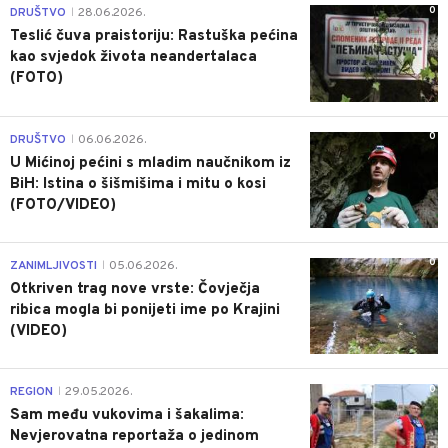
0
DRUŠTVO
28.06.2026.
|
Teslić čuva praistoriju: Rastuška pećina
kao svjedok života neandertalaca
(FOTO)
0
DRUŠTVO
06.06.2026.
|
U Mićinoj pećini s mladim naučnikom iz
BiH: Istina o šišmišima i mitu o kosi
(FOTO/VIDEO)
0
ZANIMLJIVOSTI
05.06.2026.
|
Otkriven trag nove vrste: Čovječja
ribica mogla bi ponijeti ime po Krajini
(VIDEO)
0
REGION
29.05.2026.
|
Sam među vukovima i šakalima:
Nevjerovatna reportaža o jedinom