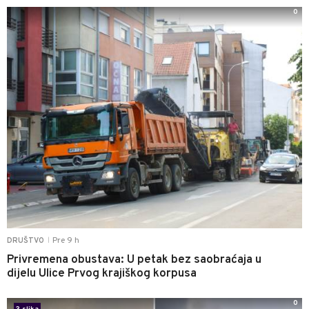
0
Pre 9 h
DRUŠTVO
|
Privremena obustava: U petak bez saobraćaja u
dijelu Ulice Prvog krajiškog korpusa
0