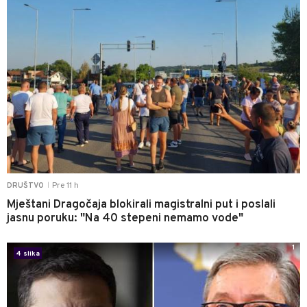
Pre 11 h
DRUŠTVO
|
Mještani Dragočaja blokirali magistralni put i poslali
jasnu poruku: "Na 40 stepeni nemamo vode"
1
4 slika