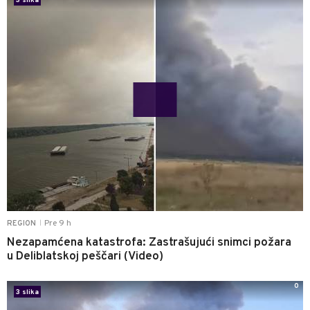
3 slika
Pre 9 h
REGION
|
Nezapamćena katastrofa: Zastrašujući snimci požara
u Deliblatskoj peščari (Video)
0
3 slika