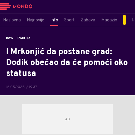
Naslovna
Najnovije
Info
Sport
Zabava
Magazin
M
Info
Politika
I Mrkonjić da postane grad:
Dodik obećao da će pomoći oko
statusa
16.05.2025. / 19:37