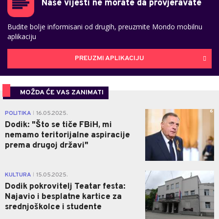
Naše vijesti ne morate da provjeravate
Budite bolje informisani od drugih, preuzmite Mondo mobilnu
aplikaciju
PREUZMI APLIKACIJU
MOŽDA ĆE VAS ZANIMATI
6
POLITIKA
16.05.2025.
|
Dodik: "Što se tiče FBiH, mi
nemamo teritorijalne aspiracije
prema drugoj državi"
0
KULTURA
15.05.2025.
|
Dodik pokrovitelj Teatar festa:
Najavio i besplatne kartice za
srednjoškolce i studente