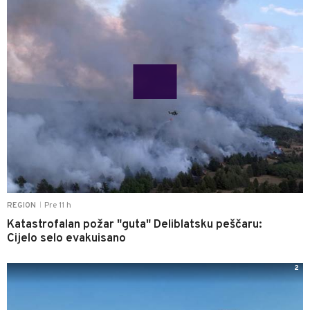
Pre 11 h
REGION
|
Katastrofalan požar "guta" Deliblatsku peščaru:
Cijelo selo evakuisano
2