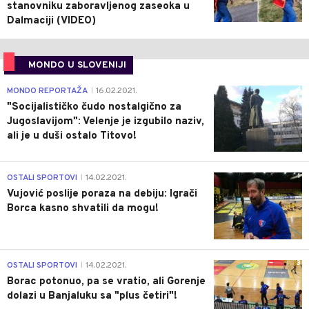
stanovniku zaboravljenog zaseoka u
Dalmaciji (VIDEO)
MONDO U SLOVENIJI
4
MONDO REPORTAŽA
16.02.2021.
|
"Socijalističko čudo nostalgično za
Jugoslavijom": Velenje je izgubilo naziv,
ali je u duši ostalo Titovo!
1
OSTALI SPORTOVI
14.02.2021.
|
Vujović poslije poraza na debiju: Igrači
Borca kasno shvatili da mogu!
3
OSTALI SPORTOVI
14.02.2021.
|
Borac potonuo, pa se vratio, ali Gorenje
dolazi u Banjaluku sa "plus četiri"!