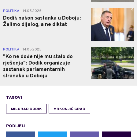
0
POLITIKA
14.05.2025.
|
Dodik nakon sastanka u Doboju:
Želimo dijalog, a ne diktat
0
POLITIKA
14.05.2025.
|
"Ko ne dođe nije mu stalo do
rješenja": Dodik organizuje
sastanak parlamentarnih
stranaka u Doboju
TAGOVI
MILORAD DODIK
MRKONJIĆ GRAD
PODIJELI