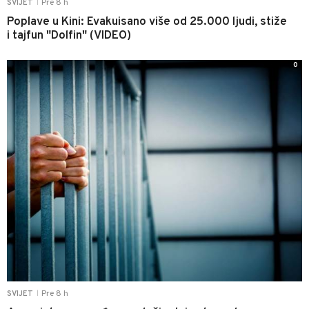
Pre 8 h
SVIJET
|
Poplave u Kini: Evakuisano više od 25.000 ljudi, stiže
i tajfun "Dolfin" (VIDEO)
0
Pre 8 h
SVIJET
|