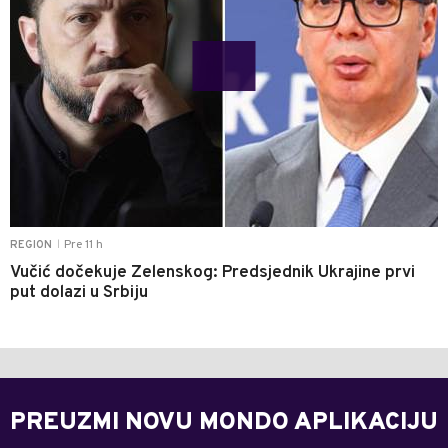
Pre 11 h
REGION
|
Vučić dočekuje Zelenskog: Predsjednik Ukrajine prvi
put dolazi u Srbiju
PREUZMI NOVU MONDO APLIKACIJU