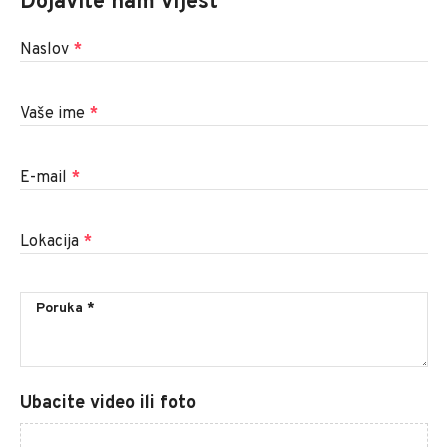
Dojavite nam vijest
Naslov
*
Vaše ime
*
E-mail
*
Lokacija
*
Ubacite video ili foto