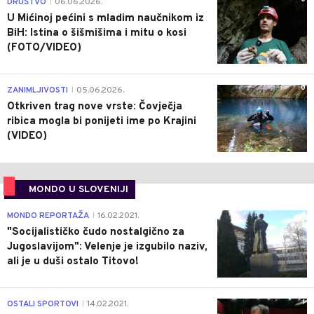
DRUŠTVO
06.06.2026.
|
U Mićinoj pećini s mladim naučnikom iz
BiH: Istina o šišmišima i mitu o kosi
(FOTO/VIDEO)
0
ZANIMLJIVOSTI
05.06.2026.
|
Otkriven trag nove vrste: Čovječja
ribica mogla bi ponijeti ime po Krajini
(VIDEO)
MONDO U SLOVENIJI
4
MONDO REPORTAŽA
16.02.2021.
|
"Socijalističko čudo nostalgično za
Jugoslavijom": Velenje je izgubilo naziv,
ali je u duši ostalo Titovo!
1
OSTALI SPORTOVI
14.02.2021.
|