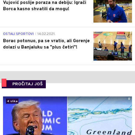
Vujović poslije poraza na debiju: Igrači
Borca kasno shvatili da mogu!
3
OSTALI SPORTOVI
14.02.2021.
|
Borac potonuo, pa se vratio, ali Gorenje
dolazi u Banjaluku sa "plus četiri"!
PROČITAJ JOŠ
0
4 slika