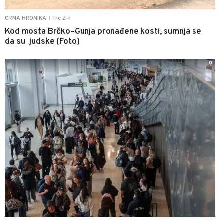
Pre 2 h
CRNA HRONIKA
|
Kod mosta Brčko–Gunja pronađene kosti, sumnja se
da su ljudske (Foto)
0