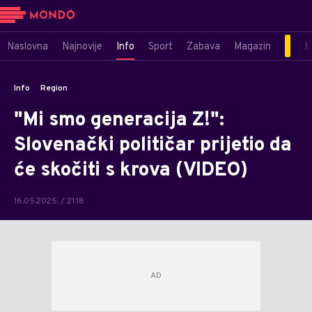
Naslovna
Najnovije
Info
Sport
Zabava
Magazin
M
Info
Region
"Mi smo generacija Z!":
Slovenački političar prijetio da
će skočiti s krova (VIDEO)
16.05.2025. / 21:18