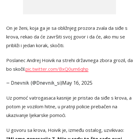
On je ženi, koja ga je sa obližnjeg prozora zvala da siđe s
krova, rekao da će završiti svoj govor i da će, ako mu se
približi i jedan korak, skočiti.
Poslanec Andrej Hoivik na strehi državnega zbora grozil, da
bo skočil.
pic.twitter.com/BxQ0um6qhp
May 16, 2025
— Dnevnik (@Dnevnik_si)
Uz pomoć vatrogasaca kasnije je pristao da siđe s krova, a
potom je vozilom hitne, u pratnji policie prebačen na
ukazivanje ljekarske pomoći.
U govoru sa krova, Hoivik je, između ostalog, uzvikivao:
"Mi smo generacija Z. Nije u redu to što rade ovoj