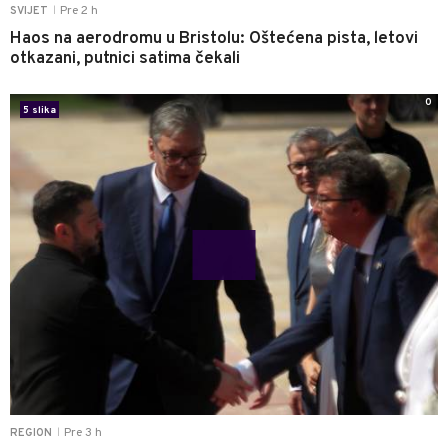
Pre 2 h
SVIJET
|
Haos na aerodromu u Bristolu: Oštećena pista, letovi
otkazani, putnici satima čekali
0
5 slika
Pre 3 h
REGION
|