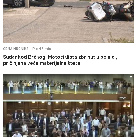
Pre 45 min
CRNA HRONIKA
|
Sudar kod Brčkog: Motociklista zbrinut u bolnici,
pričinjena veća materijalna šteta
0