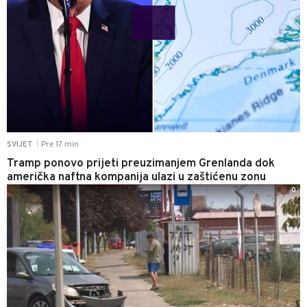
Pre 17 min
SVIJET
|
Tramp ponovo prijeti preuzimanjem Grenlanda dok
američka naftna kompanija ulazi u zaštićenu zonu
0