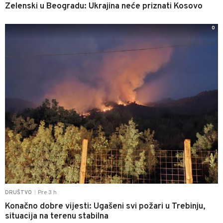
Zelenski u Beogradu: Ukrajina neće priznati Kosovo
0
Pre 3 h
DRUŠTVO
|
Konačno dobre vijesti: Ugašeni svi požari u Trebinju,
situacija na terenu stabilna