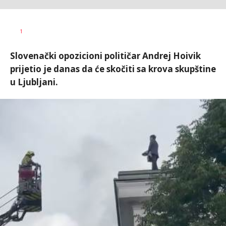
Vesna
AUTOR
1
Kerkez
Slovenački opozicioni političar Andrej Hoivik
prijetio je danas da će skočiti sa krova skupštine
u Ljubljani.