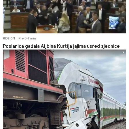
Pre 54 min
REGION
|
Poslanica gađala Aljbina Kurtija jajima usred sjednice
0