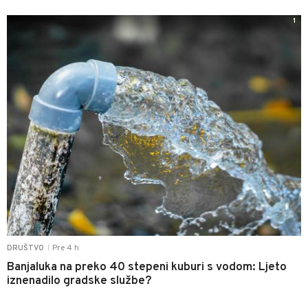
1
Pre 4 h
DRUŠTVO
|
Banjaluka na preko 40 stepeni kuburi s vodom: Ljeto
iznenadilo gradske službe?