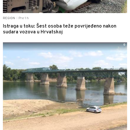
Pre 1 h
REGION
|
Istraga u toku: Šest osoba teže povrijeđeno nakon
sudara vozova u Hrvatskoj
0