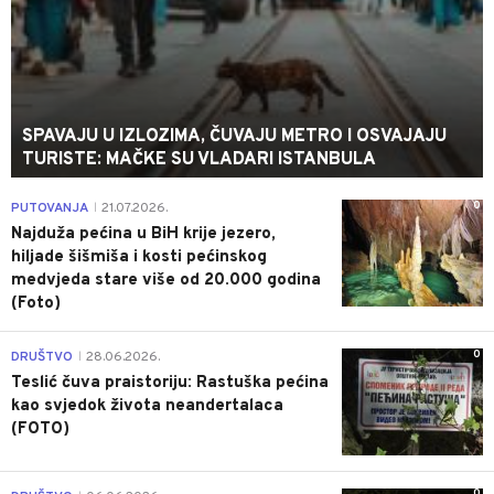
SPAVAJU U IZLOZIMA, ČUVAJU METRO I OSVAJAJU
TURISTE: MAČKE SU VLADARI ISTANBULA
0
PUTOVANJA
21.07.2026.
|
Najduža pećina u BiH krije jezero,
hiljade šišmiša i kosti pećinskog
medvjeda stare više od 20.000 godina
(Foto)
0
DRUŠTVO
28.06.2026.
|
Teslić čuva praistoriju: Rastuška pećina
kao svjedok života neandertalaca
(FOTO)
0