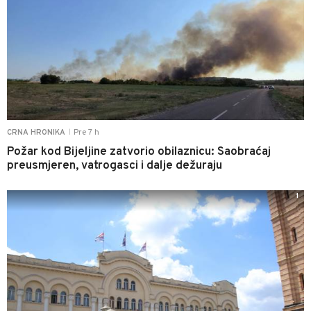
Pre 7 h
CRNA HRONIKA
|
Požar kod Bijeljine zatvorio obilaznicu: Saobraćaj
preusmjeren, vatrogasci i dalje dežuraju
1