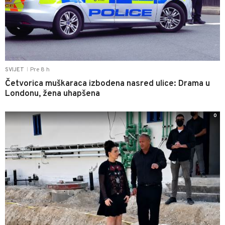
Pre 8 h
SVIJET
|
Četvorica muškaraca izbodena nasred ulice: Drama u
Londonu, žena uhapšena
0