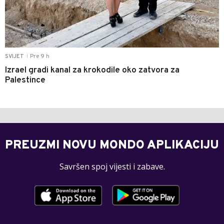
Pre 9 h
SVIJET
|
Izrael gradi kanal za krokodile oko zatvora za
Palestince
PREUZMI NOVU MONDO APLIKACIJU
Savršen spoj vijesti i zabave.