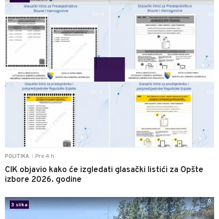
Pre 4 h
POLITIKA
|
CIK objavio kako će izgledati glasački listići za Opšte
izbore 2026. godine
0
3 slika