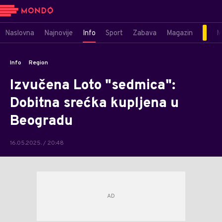
Naslovna
Najnovije
Info
Sport
Zabava
Magazin
M
Info
Region
Izvučena Loto "sedmica":
Dobitna srećka kupljena u
Beogradu
16.05.2025. / 20:48