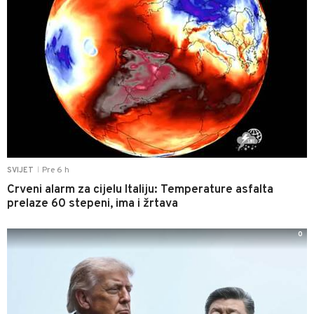
Pre 6 h
SVIJET
|
Crveni alarm za cijelu Italiju: Temperature asfalta
prelaze 60 stepeni, ima i žrtava
0