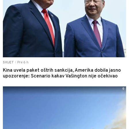
Pre 6 h
SVIJET
|
Kina uvela paket oštrih sankcija, Amerika dobila jasno
upozorenje: Scenario kakav Vašington nije očekivao
0