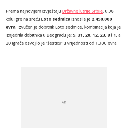
Prema najnovijem izvještaju
Državne lutrije Srbije
, u 38.
kolu igre na sreću
Loto sedmica
iznosila je
2.450.000
evra
. Izvučen je dobitnik Loto sedmice, kombinacija koja je
iznjedrila dobitnika u Beogradu je:
5, 31, 20, 12, 23, 8 i 1
, a
20 igrača osvojilo je “šesticu” u vrijednosti od 1.300 evra.