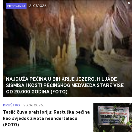
0
21.07.2026.
PUTOVANJA
NAJDUŽA PEĆINA U BIH KRIJE JEZERO, HILJADE
ŠIŠMIŠA I KOSTI PEĆINSKOG MEDVJEDA STARE VIŠE
OD 20.000 GODINA (FOTO)
0
DRUŠTVO
28.06.2026.
|
Teslić čuva praistoriju: Rastuška pećina
kao svjedok života neandertalaca
(FOTO)