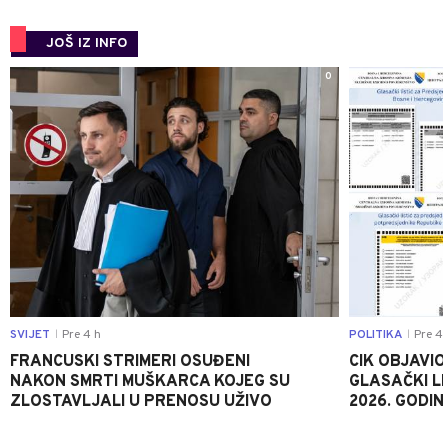
JOŠ IZ INFO
0
SVIJET
Pre 4 h
POLITIKA
Pre 4 
|
|
FRANCUSKI STRIMERI OSUĐENI
CIK OBJAVIO
NAKON SMRTI MUŠKARCA KOJEG SU
GLASAČKI LI
ZLOSTAVLJALI U PRENOSU UŽIVO
2026. GODIN