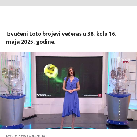
Aleksandar
AUTOR
0
Blagić
Izvučeni Loto brojevi večeras u 38. kolu 16.
maja 2025. godine.
IZVOR: PRVA SCREENSHOT