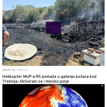
Pre 5 h
DRUŠTVO
|
Helikopter MUP-a RS pomaže u gašenju požara kod
Trebinja: Aktiviralo se i minsko polje
0