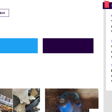
BIH
0
1