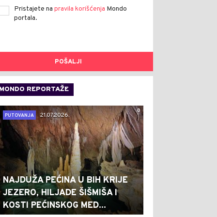
Pristajete na
pravila korišćenja
Mondo
portala.
POŠALJI
MONDO REPORTAŽE
0
21.07.2026.
PUTOVANJA
NAJDUŽA PEĆINA U BIH KRIJE
JEZERO, HILJADE ŠIŠMIŠA I
KOSTI PEĆINSKOG MED...