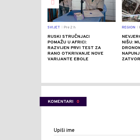
SVIJET
Pre 2 h
REGION
P
|
|
RUSKI STRUČNJACI
NEVJER
POMAŽU U AFRICI:
NIŠU: M
RAZVIJEN PRVI TEST ZA
DRONOM
RANO OTKRIVANJE NOVE
NAPUNJ
VARIJANTE EBOLE
ZATVO
KOMENTARI
0
Upiši ime