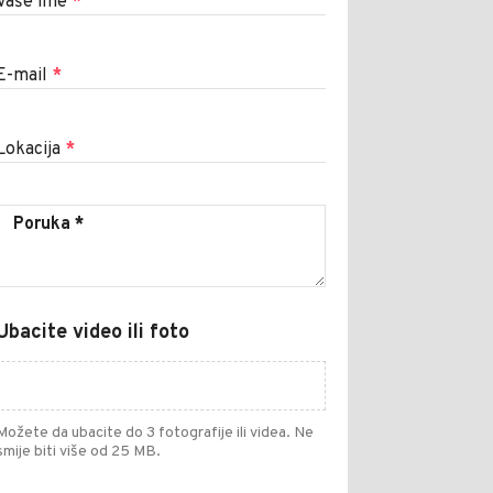
Vaše ime
*
E-mail
*
Lokacija
*
Ubacite video ili foto
Možete da ubacite do 3 fotografije ili videa. Ne
smije biti više od 25 MB.