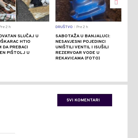
re 2 h
DRUŠTVO
Pre 2 h
REGI
|
OVATAN SLUČAJ U
SABOTAŽA U BANJALUCI:
VUČ
UŠKARAC HTIO
NESAVJESNI POJEDINCI
VEČ
 DA PREBACI
UNIŠTILI VENTIL I ISUŠILI
POZ
EN PIŠTOLJ U
REZERVOAR VODE U
RAZ
R
REKAVICAMA (FOTO)
(FO
SVI KOMENTARI