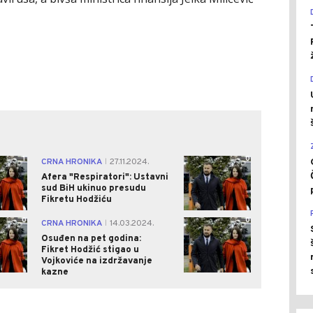
1
0
CRNA HRONIKA
27.11.2024.
|
Afera "Respiratori": Ustavni
sud BiH ukinuo presudu
Fikretu Hodžiću
0
0
CRNA HRONIKA
14.03.2024.
|
Osuđen na pet godina:
Fikret Hodžić stigao u
Vojkoviće na izdržavanje
kazne