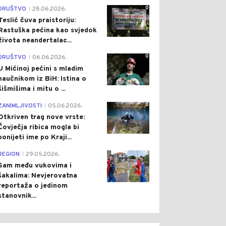
0
DRUŠTVO
28.06.2026.
|
Teslić čuva praistoriju:
Rastuška pećina kao svjedok
života neandertalac...
0
DRUŠTVO
06.06.2026.
|
U Mićinoj pećini s mladim
naučnikom iz BiH: Istina o
šišmišima i mitu o ...
0
ZANIMLJIVOSTI
05.06.2026.
|
Otkriven trag nove vrste:
Čovječja ribica mogla bi
ponijeti ime po Kraji...
0
REGION
29.05.2026.
|
Sam među vukovima i
šakalima: Nevjerovatna
reportaža o jedinom
stanovnik...