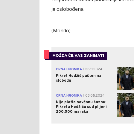
je oslobođena.
(Mondo)
MOŽDA ĆE VAS ZANIMATI
CRNA HRONIKA
28.11.2024.
|
Fikret Hodžić pušten na
slobodu
CRNA HRONIKA
03.05.2024.
|
Nije platio novčanu kaznu:
Fikretu Hodžiću sud plijeni
200.000 maraka