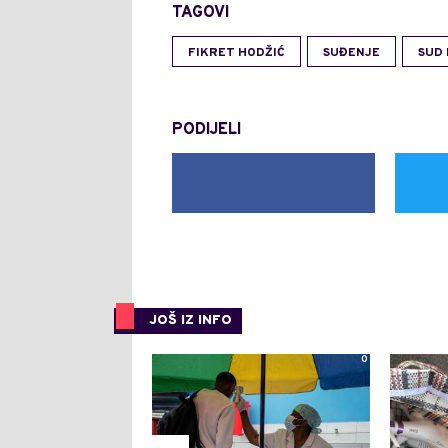
TAGOVI
FIKRET HODŽIĆ
SUĐENJE
SUD 
PODIJELI
JOŠ IZ INFO
0