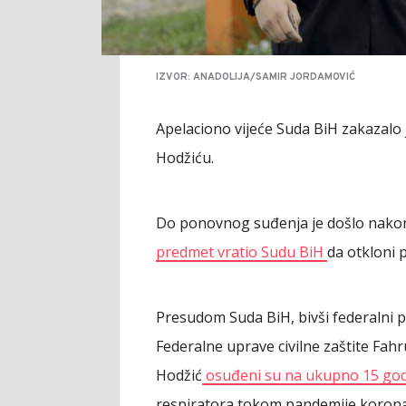
IZVOR: ANADOLIJA/SAMIR JORDAMOVIĆ
Apelaciono vijeće Suda BiH zakazalo
Hodžiću.
Do ponovnog suđenja je došlo nakon
predmet vratio Sudu BiH
da otkloni 
Presudom Suda BiH, bivši federalni p
Federalne uprave civilne zaštite Fahr
Hodžić
osuđeni su na ukupno 15 god
respiratora tokom pandemije koronavir