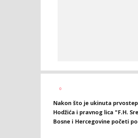
Dragana
AUTOR
0
Božić
Nakon što je ukinuta prvostep
Hodžića i pravnog lica "F.H. Sr
Bosne i Hercegovine početi po