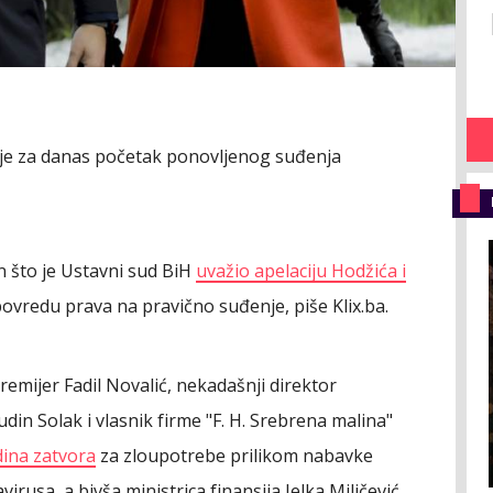
 je za danas početak ponovljenog suđenja
 što je Ustavni sud BiH
uvažio apelaciju Hodžića i
povredu prava na pravično suđenje, piše Klix.ba.
remijer Fadil Novalić, nekadašnji direktor
udin Solak i vlasnik firme "F. H. Srebrena malina"
ina zatvora
za zloupotrebe prilikom nabavke
usa, a bivša ministrica finansija Jelka Miličević