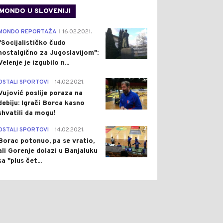
MONDO U SLOVENIJI
4
MONDO REPORTAŽA
16.02.2021.
|
"Socijalističko čudo
nostalgično za Jugoslavijom":
Velenje je izgubilo n...
1
OSTALI SPORTOVI
14.02.2021.
|
Vujović poslije poraza na
debiju: Igrači Borca kasno
shvatili da mogu!
3
OSTALI SPORTOVI
14.02.2021.
|
Borac potonuo, pa se vratio,
ali Gorenje dolazi u Banjaluku
sa "plus čet...
0
0