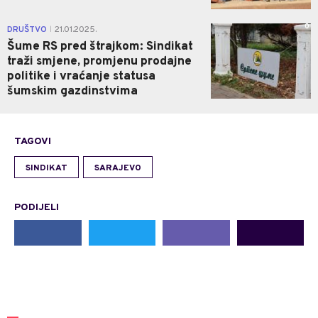
0
DRUŠTVO
21.01.2025.
|
Šume RS pred štrajkom: Sindikat
traži smjene, promjenu prodajne
politike i vraćanje statusa
šumskim gazdinstvima
TAGOVI
SINDIKAT
SARAJEVO
PODIJELI