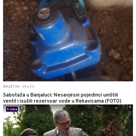
Pre 3 h
DRUŠTVO
|
Sabotaža u Banjaluci: Nesavjesni pojedinci uništili
ventil i isušili rezervoar vode u Rekavicama (FOTO)
0
5 slika