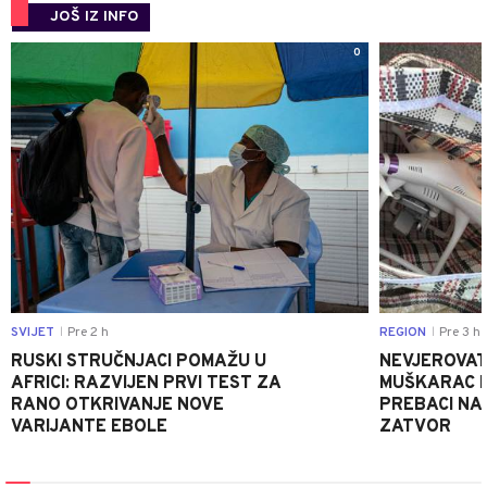
JOŠ IZ INFO
0
SVIJET
Pre 2 h
REGION
Pre 3 h
|
|
RUSKI STRUČNJACI POMAŽU U
NEVJEROVATA
AFRICI: RAZVIJEN PRVI TEST ZA
MUŠKARAC H
RANO OTKRIVANJE NOVE
PREBACI NA
VARIJANTE EBOLE
ZATVOR