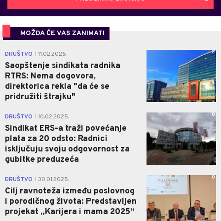
MOŽDA ĆE VAS ZANIMATI
2
DRUŠTVO
11.02.2025.
|
Saopštenje sindikata radnika
RTRS: Nema dogovora,
direktorica rekla "da će se
pridružiti štrajku"
0
DRUŠTVO
10.02.2025.
|
Sindikat ERS-a traži povećanje
plata za 20 odsto: Radnici
isključuju svoju odgovornost za
gubitke preduzeća
0
DRUŠTVO
30.01.2025.
|
Cilj ravnoteža između poslovnog
i porodičnog života: Predstavljen
projekat „Karijera i mama 2025“