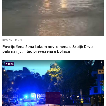
Pre 5 h
REGION
|
Povrijeđena žena tokom nevremena u Srbiji: Drvo
palo na nju, hitno prevezena u bolnicu
0
7 slika