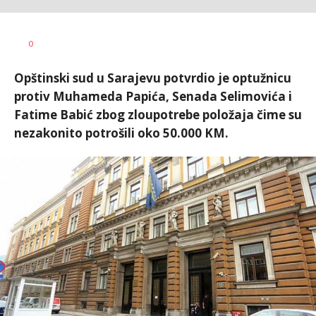
Dušan
AUTOR
0
Volaš
Opštinski sud u Sarajevu potvrdio je optužnicu
protiv Muhameda Papića, Senada Selimovića i
Fatime Babić zbog zloupotrebe položaja čime su
nezakonito potrošili oko 50.000 KM.