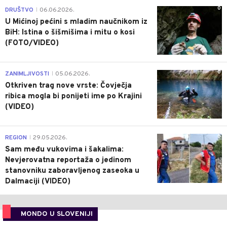
0
DRUŠTVO
06.06.2026.
|
U Mićinoj pećini s mladim naučnikom iz
BiH: Istina o šišmišima i mitu o kosi
(FOTO/VIDEO)
0
ZANIMLJIVOSTI
05.06.2026.
|
Otkriven trag nove vrste: Čovječja
ribica mogla bi ponijeti ime po Krajini
(VIDEO)
0
REGION
29.05.2026.
|
Sam među vukovima i šakalima:
Nevjerovatna reportaža o jedinom
stanovniku zaboravljenog zaseoka u
Dalmaciji (VIDEO)
MONDO U SLOVENIJI