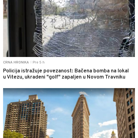
Pre 5 h
CRNA HRONIKA
|
Policija istražuje povezanost: Bačena bomba na lokal
u Vitezu, ukradeni "golf" zapaljen u Novom Travniku
0