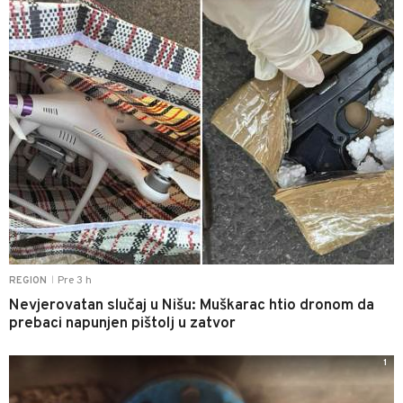
Pre 3 h
REGION
|
Nevjerovatan slučaj u Nišu: Muškarac htio dronom da
prebaci napunjen pištolj u zatvor
1