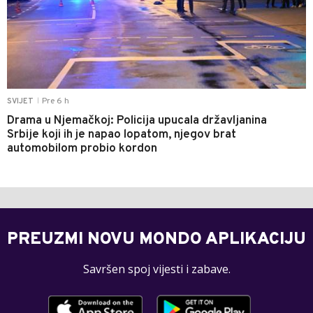
Pre 6 h
SVIJET
|
Drama u Njemačkoj: Policija upucala državljanina
Srbije koji ih je napao lopatom, njegov brat
automobilom probio kordon
PREUZMI NOVU MONDO APLIKACIJU
Savršen spoj vijesti i zabave.