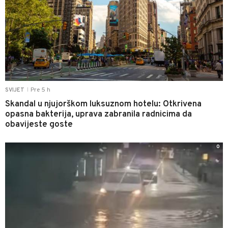
Pre 5 h
SVIJET
|
Skandal u njujorškom luksuznom hotelu: Otkrivena
opasna bakterija, uprava zabranila radnicima da
obavijeste goste
0