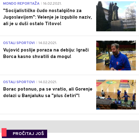
4
MONDO REPORTAŽA
16.02.2021.
|
"Socijalističko čudo nostalgično za
Jugoslavijom": Velenje je izgubilo naziv,
ali je u duši ostalo Titovo!
1
OSTALI SPORTOVI
14.02.2021.
|
Vujović poslije poraza na debiju: Igrači
Borca kasno shvatili da mogu!
3
OSTALI SPORTOVI
14.02.2021.
|
Borac potonuo, pa se vratio, ali Gorenje
dolazi u Banjaluku sa "plus četiri"!
PROČITAJ JOŠ