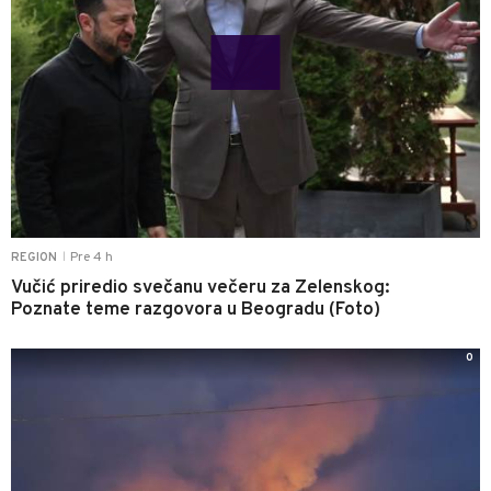
Pre 4 h
REGION
|
Vučić priredio svečanu večeru za Zelenskog:
Poznate teme razgovora u Beogradu (Foto)
0