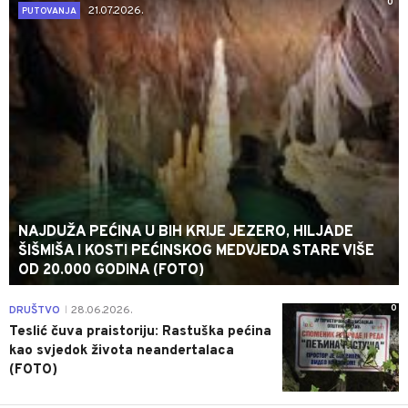
0
21.07.2026.
PUTOVANJA
NAJDUŽA PEĆINA U BIH KRIJE JEZERO, HILJADE
ŠIŠMIŠA I KOSTI PEĆINSKOG MEDVJEDA STARE VIŠE
OD 20.000 GODINA (FOTO)
0
DRUŠTVO
28.06.2026.
|
Teslić čuva praistoriju: Rastuška pećina
kao svjedok života neandertalaca
(FOTO)