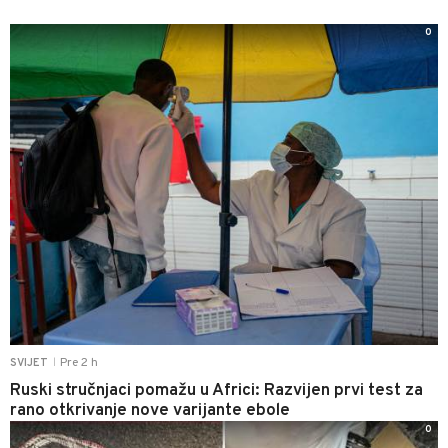
0
Pre 2 h
SVIJET
|
Ruski stručnjaci pomažu u Africi: Razvijen prvi test za
rano otkrivanje nove varijante ebole
0