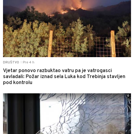
Pre 4 h
DRUŠTVO
|
Vjetar ponovo razbuktao vatru pa je vatrogasci
savladali: Požar iznad sela Luka kod Trebinja stavljen
pod kontrolu
0