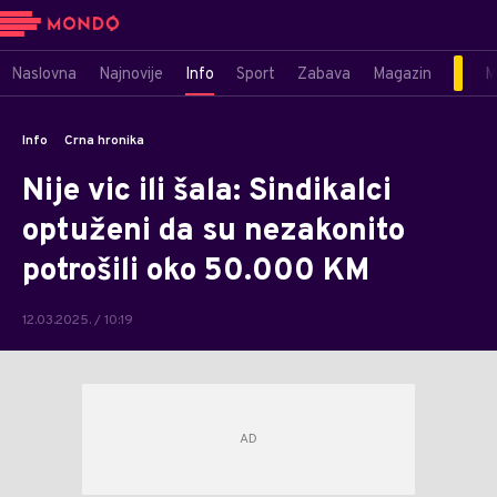
Naslovna
Najnovije
Info
Sport
Zabava
Magazin
M
Info
Crna hronika
Nije vic ili šala: Sindikalci
optuženi da su nezakonito
potrošili oko 50.000 KM
12.03.2025. / 10:19