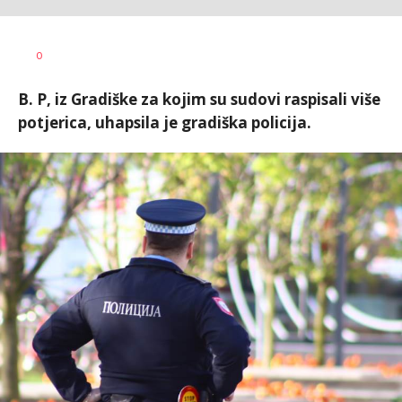
Nikolina
AUTOR
0
Damjanić
B. P, iz Gradiške za kojim su sudovi raspisali više
potjerica, uhapsila je gradiška policija.