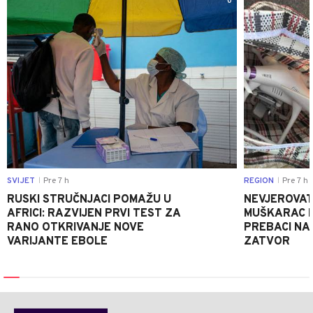
0
SVIJET
Pre 7 h
REGION
Pre 7 h
|
|
RUSKI STRUČNJACI POMAŽU U
NEVJEROVATA
AFRICI: RAZVIJEN PRVI TEST ZA
MUŠKARAC H
RANO OTKRIVANJE NOVE
PREBACI NA
VARIJANTE EBOLE
ZATVOR