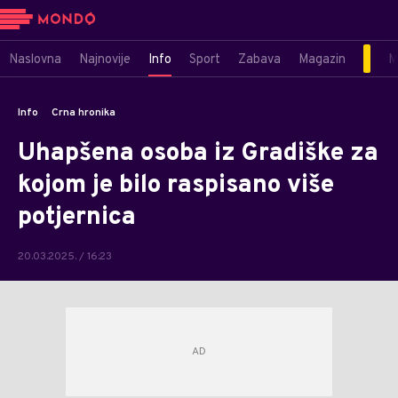
Naslovna
Najnovije
Info
Sport
Zabava
Magazin
M
Info
Crna hronika
Uhapšena osoba iz Gradiške za
kojom je bilo raspisano više
potjernica
20.03.2025. / 16:23