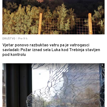
Pre 9 h
DRUŠTVO
|
Vjetar ponovo razbuktao vatru pa je vatrogasci
savladali: Požar iznad sela Luka kod Trebinja stavljen
pod kontrolu
0