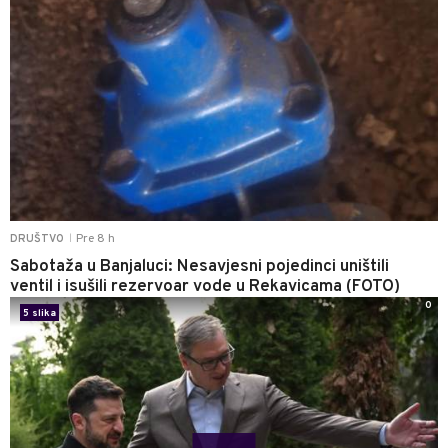
Pre 8 h
DRUŠTVO
|
Sabotaža u Banjaluci: Nesavjesni pojedinci uništili
ventil i isušili rezervoar vode u Rekavicama (FOTO)
0
5 slika