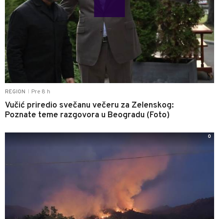
Pre 8 h
REGION
|
Vučić priredio svečanu večeru za Zelenskog:
Poznate teme razgovora u Beogradu (Foto)
0