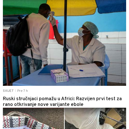
Pre 7 h
SVIJET
|
Ruski stručnjaci pomažu u Africi: Razvijen prvi test za
rano otkrivanje nove varijante ebole
0