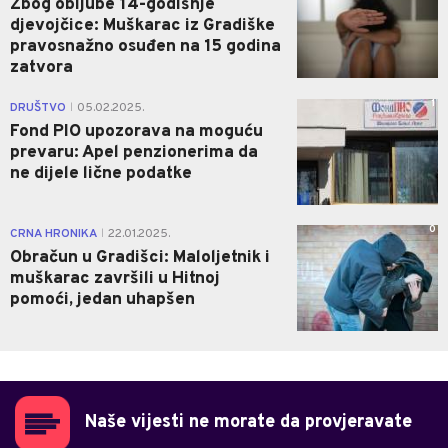
Zbog obljube 14-godišnje
djevojčice: Muškarac iz Gradiške
pravosnažno osuđen na 15 godina
zatvora
1
DRUŠTVO
05.02.2025.
|
Fond PIO upozorava na moguću
prevaru: Apel penzionerima da
ne dijele lične podatke
0
CRNA HRONIKA
22.01.2025.
|
Obračun u Gradišci: Maloljetnik i
muškarac završili u Hitnoj
pomoći, jedan uhapšen
Naše vijesti ne morate da provjeravate