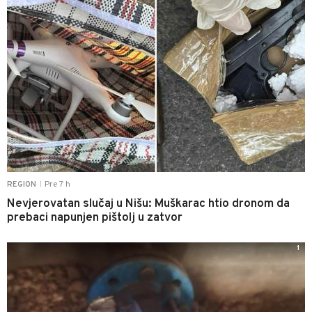
Pre 7 h
REGION
|
Nevjerovatan slučaj u Nišu: Muškarac htio dronom da
prebaci napunjen pištolj u zatvor
1