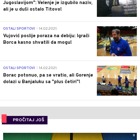
Jugoslavijom": Velenje je izgubilo naziv,
ali je u duši ostalo Titovo!
1
OSTALI SPORTOVI
14.02.2021.
|
Vujović poslije poraza na debiju: Igrači
Borca kasno shvatili da mogu!
3
OSTALI SPORTOVI
14.02.2021.
|
Borac potonuo, pa se vratio, ali Gorenje
dolazi u Banjaluku sa "plus četiri"!
PROČITAJ JOŠ
0