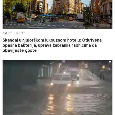
Pre 9 h
SVIJET
|
Skandal u njujorškom luksuznom hotelu: Otkrivena
opasna bakterija, uprava zabranila radnicima da
obavijeste goste
0