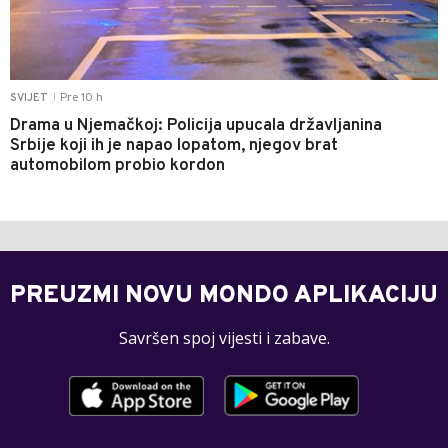
Pre 10 h
SVIJET
|
Drama u Njemačkoj: Policija upucala državljanina
Srbije koji ih je napao lopatom, njegov brat
automobilom probio kordon
PREUZMI NOVU MONDO APLIKACIJU
Savršen spoj vijesti i zabave.