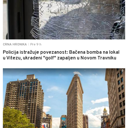
Pre 9 h
CRNA HRONIKA
|
Policija istražuje povezanost: Bačena bomba na lokal
u Vitezu, ukradeni "golf" zapaljen u Novom Travniku
0