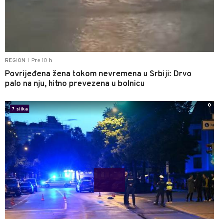
Pre 10 h
REGION
|
Povrijeđena žena tokom nevremena u Srbiji: Drvo
palo na nju, hitno prevezena u bolnicu
0
7 slika