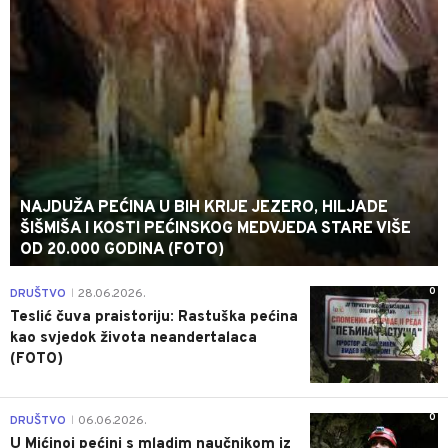
NAJDUŽA PEĆINA U BIH KRIJE JEZERO, HILJADE
ŠIŠMIŠA I KOSTI PEĆINSKOG MEDVJEDA STARE VIŠE
OD 20.000 GODINA (FOTO)
0
DRUŠTVO
28.06.2026.
|
Teslić čuva praistoriju: Rastuška pećina
kao svjedok života neandertalaca
(FOTO)
0
DRUŠTVO
06.06.2026.
|
U Mićinoj pećini s mladim naučnikom iz