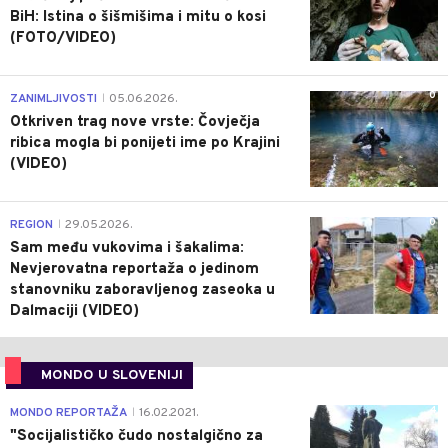
BiH: Istina o šišmišima i mitu o kosi
(FOTO/VIDEO)
0
ZANIMLJIVOSTI
05.06.2026.
|
Otkriven trag nove vrste: Čovječja
ribica mogla bi ponijeti ime po Krajini
(VIDEO)
0
REGION
29.05.2026.
|
Sam među vukovima i šakalima:
Nevjerovatna reportaža o jedinom
stanovniku zaboravljenog zaseoka u
Dalmaciji (VIDEO)
MONDO U SLOVENIJI
4
MONDO REPORTAŽA
16.02.2021.
|
"Socijalističko čudo nostalgično za