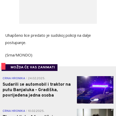
Uhapšeno lice predato je sudskoj policiji na dalje
postupanje.
(Srna/MONDO)
MOŽDA ĆE VAS ZANIMATI
0
CRNA HRONIKA
24.02.2025.
|
Sudarili se automobil i traktor na
putu Banjaluka - Gradiška,
povrijeđena jedna osoba
2
CRNA HRONIKA
10.02.2025.
|