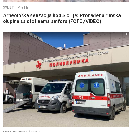
Pre 1 h
SVIJET
|
Arheološka senzacija kod Sicilije: Pronađena rimska
olupina sa stotinama amfora (FOTO/VIDEO)
0
Pre 1 h
CRNA HRONIKA
|