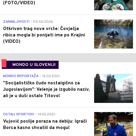
(FOTO/VIDEO)
0
ZANIMLJIVOSTI
05.06.2026.
|
Otkriven trag nove vrste: Čovječja
ribica mogla bi ponijeti ime po Krajini
(VIDEO)
MONDO U SLOVENIJI
4
MONDO REPORTAŽA
16.02.2021.
|
"Socijalističko čudo nostalgično za
Jugoslavijom": Velenje je izgubilo naziv,
ali je u duši ostalo Titovo!
1
OSTALI SPORTOVI
14.02.2021.
|
Vujović poslije poraza na debiju: Igrači
Borca kasno shvatili da mogu!