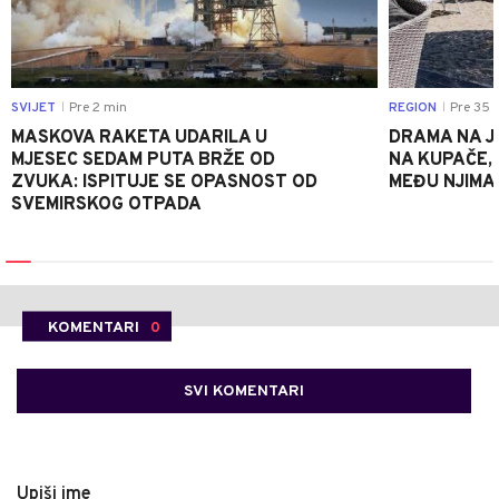
SVIJET
Pre 2 min
REGION
Pre 35 
|
|
MASKOVA RAKETA UDARILA U
DRAMA NA J
MJESEC SEDAM PUTA BRŽE OD
NA KUPAČE, 
ZVUKA: ISPITUJE SE OPASNOST OD
MEĐU NJIMA 
SVEMIRSKOG OTPADA
KOMENTARI
0
SVI KOMENTARI
Upiši ime