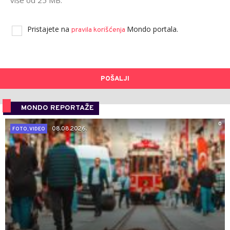
više od 25 MB.
Pristajete na
Mondo portala.
pravila korišćenja
POŠALJI
MONDO REPORTAŽE
0
08.08.2026.
FOTO, VIDEO