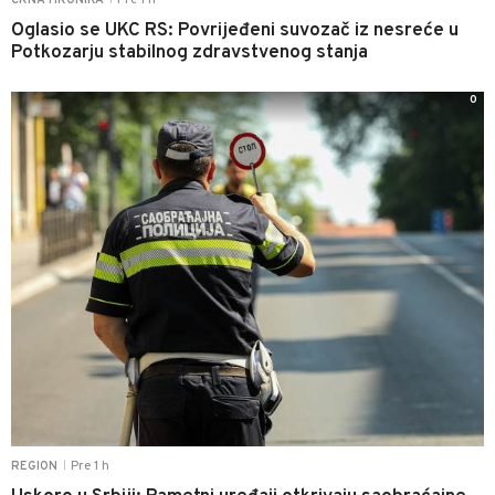
Oglasio se UKC RS: Povrijeđeni suvozač iz nesreće u
Potkozarju stabilnog zdravstvenog stanja
0
Pre 1 h
REGION
|