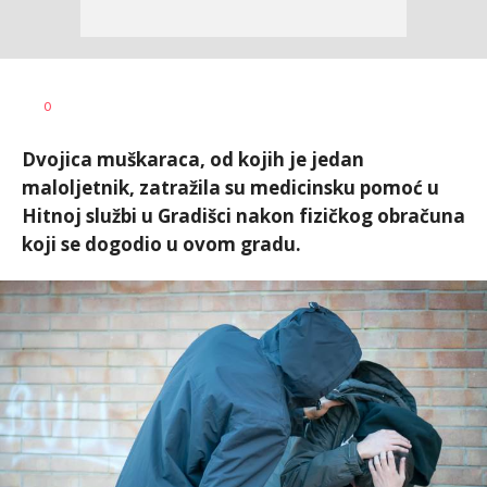
Dušan
AUTOR
0
Volaš
Dvojica muškaraca, od kojih je jedan
maloljetnik, zatražila su medicinsku pomoć u
Hitnoj službi u Gradišci nakon fizičkog obračuna
koji se dogodio u ovom gradu.