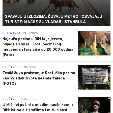
SPAVAJU U IZLOZIMA, ČUVAJU METRO I OSVAJAJU
TURISTE: MAČKE SU VLADARI ISTANBULA
0
PUTOVANJA
21.07.2026.
|
Najduža pećina u BiH krije jezero,
hiljade šišmiša i kosti pećinskog
medvjeda stare više od 20.000 godina
(Foto)
0
DRUŠTVO
28.06.2026.
|
Teslić čuva praistoriju: Rastuška pećina
kao svjedok života neandertalaca
(FOTO)
0
DRUŠTVO
06.06.2026.
|
U Mićinoj pećini s mladim naučnikom iz
BiH: Istina o šišmišima i mitu o kosi