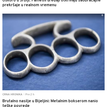
Uskoro u Srbiji: Pametni uređaji otkrivaju saobraćajne
prekršaje u realnom vremenu
0
Pre 2 h
CRNA HRONIKA
|
Brutalno nasilje u Bijeljini: Metalnim bokserom nanio
teške povrede