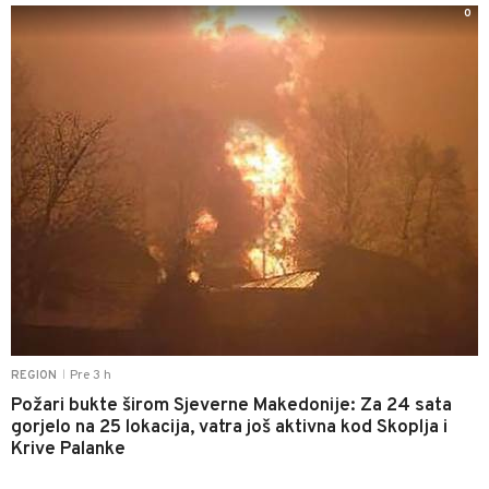
0
Pre 3 h
REGION
|
Požari bukte širom Sjeverne Makedonije: Za 24 sata
gorjelo na 25 lokacija, vatra još aktivna kod Skoplja i
Krive Palanke