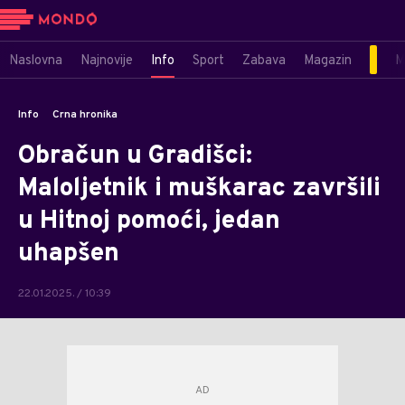
Naslovna
Najnovije
Info
Sport
Zabava
Magazin
M
Info
Crna hronika
Obračun u Gradišci:
Maloljetnik i muškarac završili
u Hitnoj pomoći, jedan
uhapšen
22.01.2025. / 10:39