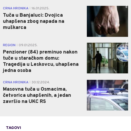
0
CRNA HRONIKA
16.01.2025.
|
Tuča u Banjaluci: Dvojica
uhapšena zbog napada na
muškarca
0
REGION
09.01.2025.
|
Penzioner (84) preminuo nakon
tuče u staračkom domu:
Tragedija u Leskovcu, uhapšena
jedna osoba
0
CRNA HRONIKA
30.12.2024.
|
Masovna tuča u Osmacima,
četvorica uhapšenih, a jedan
završio na UKC RS
TAGOVI