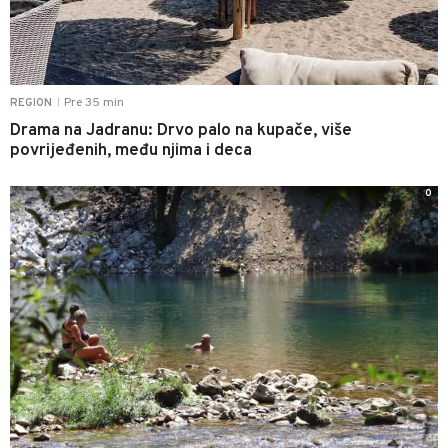
Pre 35 min
REGION
|
Drama na Jadranu: Drvo palo na kupače, više
povrijeđenih, među njima i deca
0