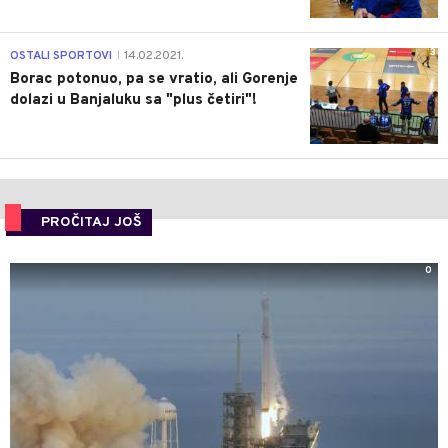
3
OSTALI SPORTOVI
14.02.2021.
|
Borac potonuo, pa se vratio, ali Gorenje
dolazi u Banjaluku sa "plus četiri"!
PROČITAJ JOŠ
0