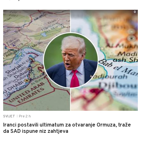
0
Pre 2 h
SVIJET
|
Iranci postavili ultimatum za otvaranje Ormuza, traže
da SAD ispune niz zahtjeva