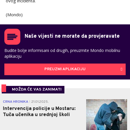
ovog incidenta.
(Mondo)
Naše vijesti ne morate da provjeravate
Budite bolje informisani od drugih, preuzmite Mondo mobilnu
aplikaciju
PREUZMI APLIKACIJU
MOŽDA ĆE VAS ZANIMATI
0
CRNA HRONIKA
21.01.2025.
|
Intervencija policije u Mostaru:
Tuča učenika u srednjoj školi