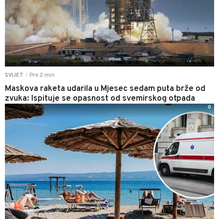
Pre 2 min
SVIJET
|
Maskova raketa udarila u Mjesec sedam puta brže od
zvuka: Ispituje se opasnost od svemirskog otpada
0