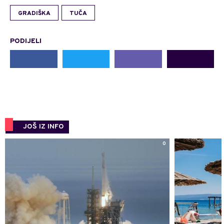
GRADIŠKA
TUČA
PODIJELI
JOŠ IZ INFO
0