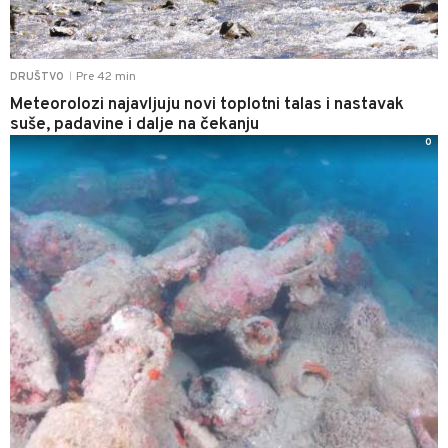
Pre 42 min
DRUŠTVO
|
Meteorolozi najavljuju novi toplotni talas i nastavak
suše, padavine i dalje na čekanju
0