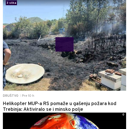
0
3 slika
Pre 10 h
DRUŠTVO
|
Helikopter MUP-a RS pomaže u gašenju požara kod
Trebinja: Aktiviralo se i minsko polje
0