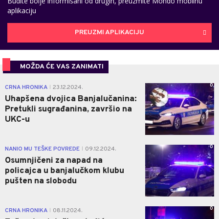
Budite bolje informisani od drugih, preuzmite Mondo mobilnu
aplikaciju
PREUZMI APLIKACIJU
MOŽDA ĆE VAS ZANIMATI
0
CRNA HRONIKA
23.12.2024.
|
Uhapšena dvojica Banjalučanina:
Pretukli sugrađanina, završio na
UKC-u
0
NANIO MU TEŠKE POVREDE
09.12.2024.
|
Osumnjičeni za napad na
policajca u banjalučkom klubu
pušten na slobodu
0
CRNA HRONIKA
08.11.2024.
|