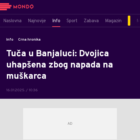
Naslovna
Najnovije
Info
Sport
Zabava
Magazin
M
Info
Crna hronika
Tuča u Banjaluci: Dvojica
uhapšena zbog napada na
muškarca
16.01.2025. / 10:36