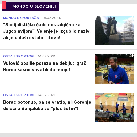
MONDO U SLOVENIJI
4
MONDO REPORTAŽA
16.02.2021.
|
"Socijalističko čudo nostalgično za
Jugoslavijom": Velenje je izgubilo naziv,
ali je u duši ostalo Titovo!
1
OSTALI SPORTOVI
14.02.2021.
|
Vujović poslije poraza na debiju: Igrači
Borca kasno shvatili da mogu!
3
OSTALI SPORTOVI
14.02.2021.
|
Borac potonuo, pa se vratio, ali Gorenje
dolazi u Banjaluku sa "plus četiri"!