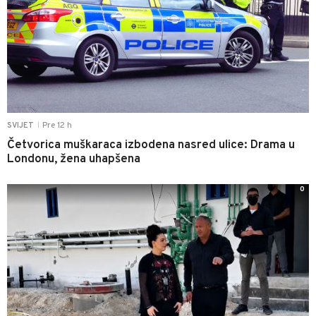
Pre 12 h
SVIJET
|
Četvorica muškaraca izbodena nasred ulice: Drama u
Londonu, žena uhapšena
0