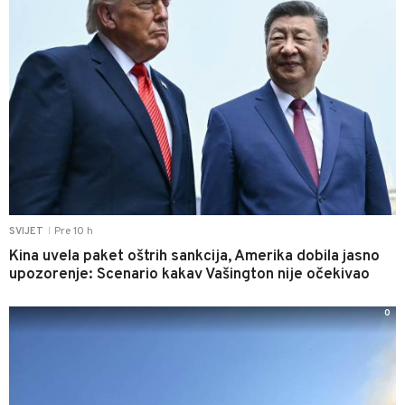
Pre 10 h
SVIJET
|
Kina uvela paket oštrih sankcija, Amerika dobila jasno
upozorenje: Scenario kakav Vašington nije očekivao
0