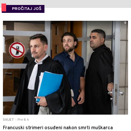
PROČITAJ JOŠ
0
Pre 8 h
SVIJET
|
Francuski strimeri osuđeni nakon smrti muškarca