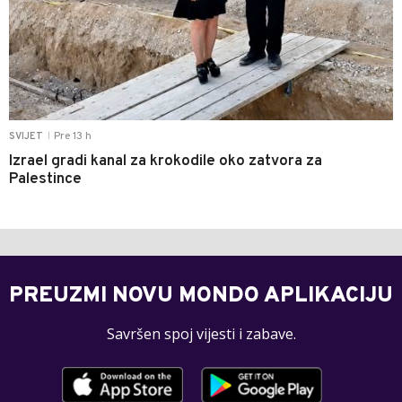
Pre 13 h
SVIJET
|
Izrael gradi kanal za krokodile oko zatvora za
Palestince
PREUZMI NOVU MONDO APLIKACIJU
Savršen spoj vijesti i zabave.