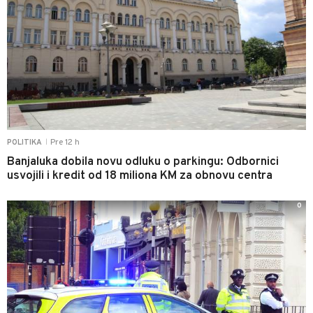
Pre 12 h
POLITIKA
|
Banjaluka dobila novu odluku o parkingu: Odbornici
usvojili i kredit od 18 miliona KM za obnovu centra
0