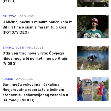
(FOTO)
0
DRUŠTVO
06.06.2026.
|
U Mićinoj pećini s mladim naučnikom iz
BiH: Istina o šišmišima i mitu o kosi
(FOTO/VIDEO)
0
ZANIMLJIVOSTI
05.06.2026.
|
Otkriven trag nove vrste: Čovječja
ribica mogla bi ponijeti ime po Krajini
(VIDEO)
0
REGION
29.05.2026.
|
Sam među vukovima i šakalima:
Nevjerovatna reportaža o jedinom
stanovniku zaboravljenog zaseoka u
Dalmaciji (VIDEO)