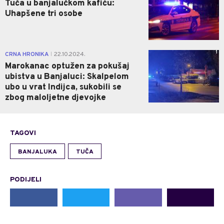
Tuča u banjalučkom kafiću:
Uhapšene tri osobe
1
CRNA HRONIKA
22.10.2024.
|
Marokanac optužen za pokušaj
ubistva u Banjaluci: Skalpelom
ubo u vrat Indijca, sukobili se
zbog maloljetne djevojke
TAGOVI
BANJALUKA
TUČA
PODIJELI