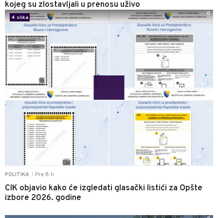
kojeg su zlostavljali u prenosu uživo
0
4 slika
Pre 8 h
POLITIKA
|
CIK objavio kako će izgledati glasački listići za Opšte
izbore 2026. godine