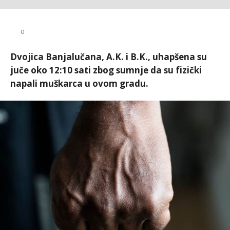
Dušan
AUTOR
0
Volaš
Dvojica Banjalučana, A.K. i B.K., uhapšena su
juče oko 12:10 sati zbog sumnje da su fizički
napali muškarca u ovom gradu.