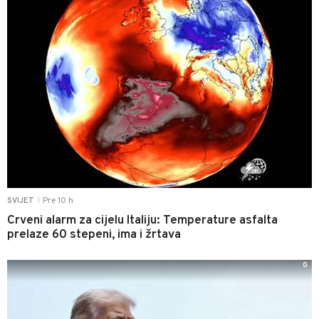
Pre 10 h
SVIJET
|
Crveni alarm za cijelu Italiju: Temperature asfalta
prelaze 60 stepeni, ima i žrtava
0