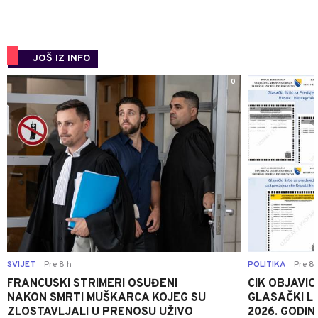
JOŠ IZ INFO
0
SVIJET
Pre 8 h
POLITIKA
Pre 8 
|
|
FRANCUSKI STRIMERI OSUĐENI
CIK OBJAVIO
NAKON SMRTI MUŠKARCA KOJEG SU
GLASAČKI LI
ZLOSTAVLJALI U PRENOSU UŽIVO
2026. GODIN