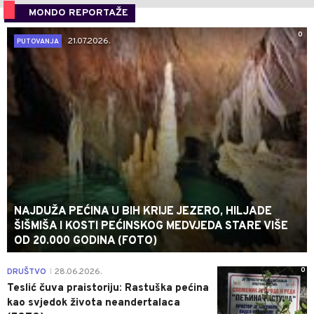
MONDO REPORTAŽE
0
21.07.2026.
PUTOVANJA
NAJDUŽA PEĆINA U BIH KRIJE JEZERO, HILJADE
ŠIŠMIŠA I KOSTI PEĆINSKOG MEDVJEDA STARE VIŠE
OD 20.000 GODINA (FOTO)
0
DRUŠTVO
28.06.2026.
|
Teslić čuva praistoriju: Rastuška pećina
kao svjedok života neandertalaca