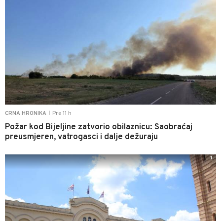
Pre 11 h
CRNA HRONIKA
|
Požar kod Bijeljine zatvorio obilaznicu: Saobraćaj
preusmjeren, vatrogasci i dalje dežuraju
1