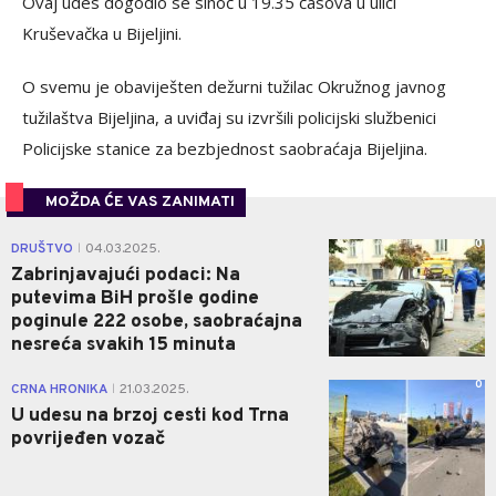
Ovaj udes dogodio se sinoć u 19.35 časova u ulici
Kruševačka u Bijeljini.
O svemu je obaviješten dežurni tužilac Okružnog javnog
tužilaštva Bijeljina, a uviđaj su izvršili policijski službenici
Policijske stanice za bezbjednost saobraćaja Bijeljina.
MOŽDA ĆE VAS ZANIMATI
0
DRUŠTVO
04.03.2025.
|
Zabrinjavajući podaci: Na
putevima BiH prošle godine
poginule 222 osobe, saobraćajna
nesreća svakih 15 minuta
0
CRNA HRONIKA
21.03.2025.
|
U udesu na brzoj cesti kod Trna
povrijeđen vozač