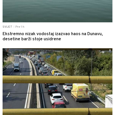
Pre 1 h
SVIJET
|
Ekstremno nizak vodostaj izazvao haos na Dunavu,
desetine barži stoje usidrene
0