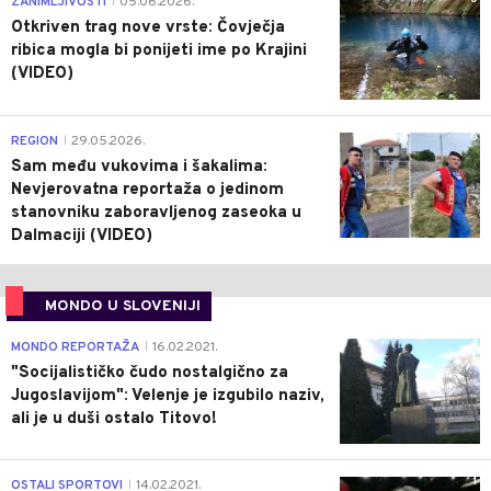
ZANIMLJIVOSTI
05.06.2026.
|
Otkriven trag nove vrste: Čovječja
ribica mogla bi ponijeti ime po Krajini
(VIDEO)
0
REGION
29.05.2026.
|
Sam među vukovima i šakalima:
Nevjerovatna reportaža o jedinom
stanovniku zaboravljenog zaseoka u
Dalmaciji (VIDEO)
MONDO U SLOVENIJI
4
MONDO REPORTAŽA
16.02.2021.
|
"Socijalističko čudo nostalgično za
Jugoslavijom": Velenje je izgubilo naziv,
ali je u duši ostalo Titovo!
1
OSTALI SPORTOVI
14.02.2021.
|