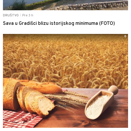
Pre 3 h
DRUŠTVO
|
Sava u Gradišci blizu istorijskog minimuma (FOTO)
0