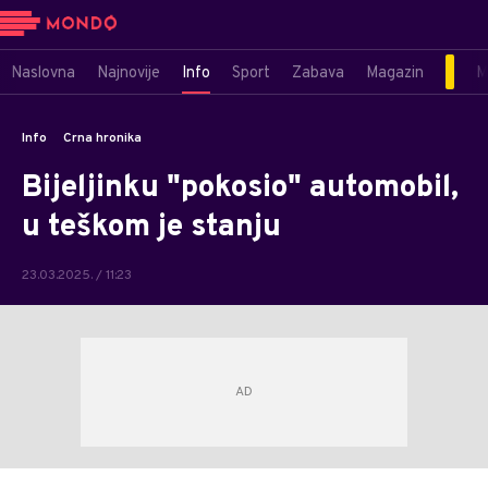
Naslovna
Najnovije
Info
Sport
Zabava
Magazin
M
Info
Crna hronika
Bijeljinku "pokosio" automobil,
u teškom je stanju
23.03.2025. / 11:23