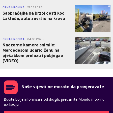
0
CRNA HRONIKA
21.03.2025.
|
Saobraćajka na brzoj cesti kod
Laktaša, auto završio na krovu
1
CRNA HRONIKA
04.03.2025.
|
Nadzorne kamere snimile:
Mercedesom udario ženu na
pješačkom prelazu i pobjegao
(VIDEO)
Naše vijesti ne morate da provjeravate
Budite bolje informisani od drugih, preuzmite Mondo mobilnu
aplikaciju