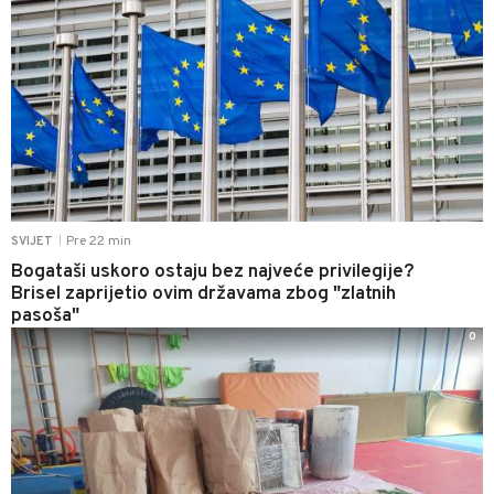
Pre 22 min
SVIJET
|
Bogataši uskoro ostaju bez najveće privilegije?
Brisel zaprijetio ovim državama zbog "zlatnih
pasoša"
0