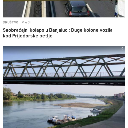
Pre 3 h
DRUŠTVO
|
Saobraćajni kolaps u Banjaluci: Duge kolone vozila
kod Prijedorske petlje
0