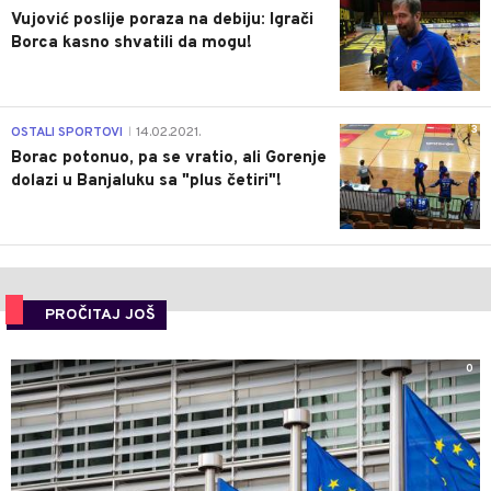
Vujović poslije poraza na debiju: Igrači
Borca kasno shvatili da mogu!
3
OSTALI SPORTOVI
14.02.2021.
|
Borac potonuo, pa se vratio, ali Gorenje
dolazi u Banjaluku sa "plus četiri"!
PROČITAJ JOŠ
0