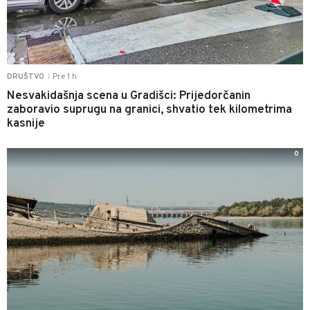
Pre 1 h
DRUŠTVO
|
Nesvakidašnja scena u Gradišci: Prijedorčanin
zaboravio suprugu na granici, shvatio tek kilometrima
kasnije
0