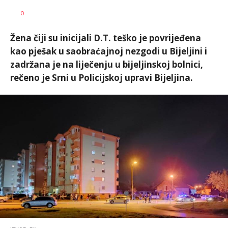
Dušan
AUTOR
0
Volaš
Žena čiji su inicijali D.T. teško je povrijeđena
kao pješak u saobraćajnoj nezgodi u Bijeljini i
zadržana je na liječenju u bijeljinskoj bolnici,
rečeno je Srni u Policijskoj upravi Bijeljina.