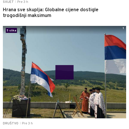
Pre 3 h
SVIJET
|
Hrana sve skuplja: Globalne cijene dostigle
trogodišnji maksimum
1
5 slika
Pre 3 h
DRUŠTVO
|