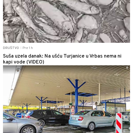
Pre 1 h
DRUŠTVO
|
Suša uzela danak: Na ušću Turjanice u Vrbas nema ni
kapi vode (VIDEO)
0