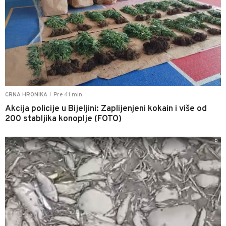
Pre 41 min
CRNA HRONIKA
|
Akcija policije u Bijeljini: Zaplijenjeni kokain i više od
200 stabljika konoplje (FOTO)
0