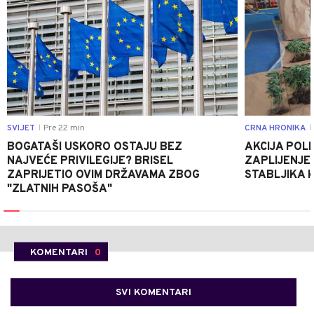
SVIJET
Pre 22 min
CRNA HRONIKA
|
|
BOGATAŠI USKORO OSTAJU BEZ
AKCIJA POLIC
NAJVEĆE PRIVILEGIJE? BRISEL
ZAPLIJENJEN
ZAPRIJETIO OVIM DRŽAVAMA ZBOG
STABLJIKA 
"ZLATNIH PASOŠA"
KOMENTARI
0
SVI KOMENTARI