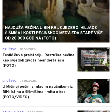
NAJDUŽA PEĆINA U BIH KRIJE JEZERO, HILJADE
ŠIŠMIŠA I KOSTI PEĆINSKOG MEDVJEDA STARE VIŠE
OD 20.000 GODINA (FOTO)
0
DRUŠTVO
28.06.2026.
|
Teslić čuva praistoriju: Rastuška pećina
kao svjedok života neandertalaca
(FOTO)
0
DRUŠTVO
06.06.2026.
|
U Mićinoj pećini s mladim naučnikom iz
BiH: Istina o šišmišima i mitu o kosi
(FOTO/VIDEO)
0