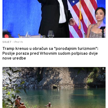
Pre 1 h
SVIJET
|
Tramp krenuo u obračun sa "porođajnim turizmom":
Poslije poraza pred Vrhovnim sudom potpisao dvije
nove uredbe
0