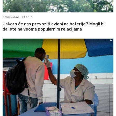
Pre 4 h
EKONOMIJA
|
Uskoro će nas prevoziti avioni na baterije? Mogli bi
da lete na veoma popularnim relacijama
0