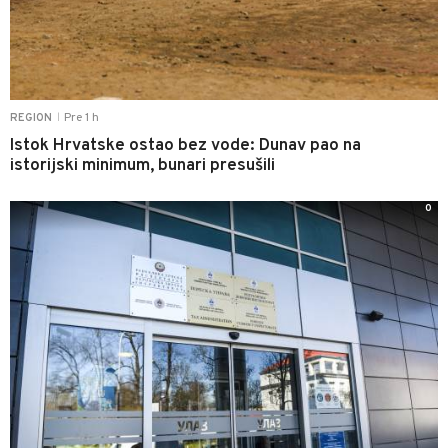
Pre 1 h
REGION
|
Istok Hrvatske ostao bez vode: Dunav pao na
istorijski minimum, bunari presušili
0