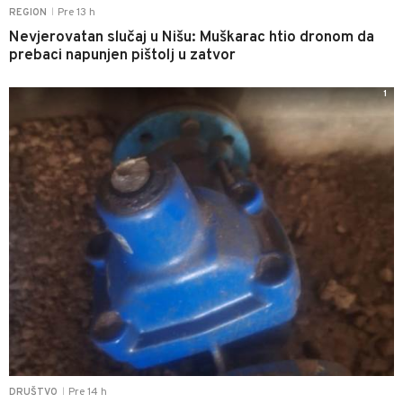
Pre 13 h
REGION
|
Nevjerovatan slučaj u Nišu: Muškarac htio dronom da
prebaci napunjen pištolj u zatvor
1
Pre 14 h
DRUŠTVO
|