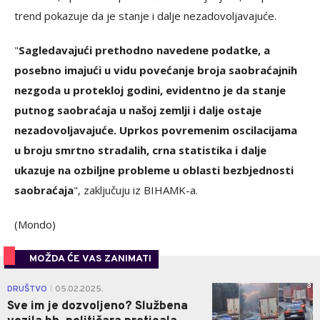
trend pokazuje da je stanje i dalje nezadovoljavajuće.
"
Sagledavajući prethodno navedene podatke, a
posebno imajući u vidu povećanje broja saobraćajnih
nezgoda u protekloj godini, evidentno je da stanje
putnog saobraćaja u našoj zemlji i dalje ostaje
nezadovoljavajuće. Uprkos povremenim oscilacijama
u broju smrtno stradalih, crna statistika i dalje
ukazuje na ozbiljne probleme u oblasti bezbjednosti
saobraćaja
", zaključuju iz BIHAMK-a.
(Mondo)
MOŽDA ĆE VAS ZANIMATI
3
DRUŠTVO
05.02.2025.
|
Sve im je dozvoljeno? Službena