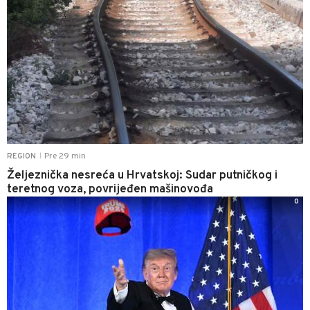
Pre 29 min
REGION
|
Željeznička nesreća u Hrvatskoj: Sudar putničkog i
teretnog voza, povrijeđen mašinovođa
0