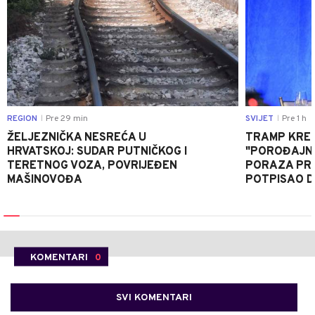
REGION
Pre 29 min
SVIJET
Pre 1 h
|
|
ŽELJEZNIČKA NESREĆA U
TRAMP KRE
HRVATSKOJ: SUDAR PUTNIČKOG I
"POROĐAJNI
TERETNOG VOZA, POVRIJEĐEN
PORAZA PR
MAŠINOVOĐA
POTPISAO D
KOMENTARI
0
SVI KOMENTARI