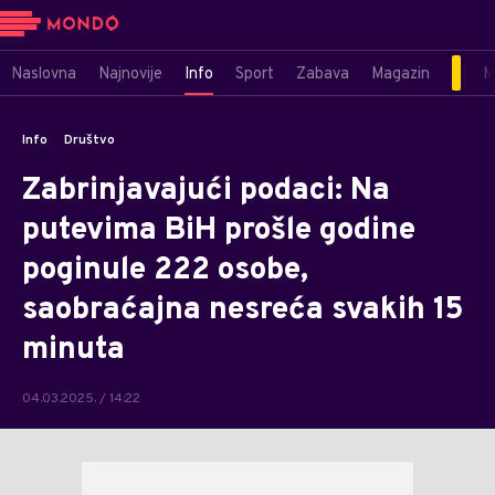
Naslovna
Najnovije
Info
Sport
Zabava
Magazin
M
Info
Društvo
Zabrinjavajući podaci: Na
putevima BiH prošle godine
poginule 222 osobe,
saobraćajna nesreća svakih 15
minuta
04.03.2025. / 14:22