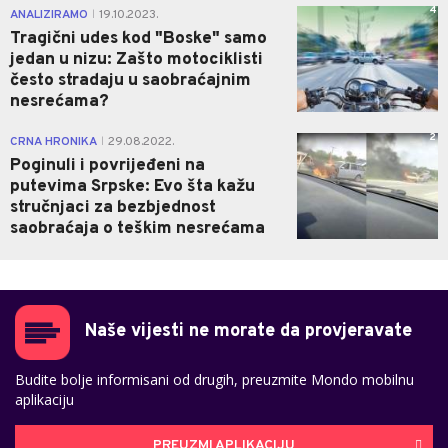
4
ANALIZIRAMO
19.10.2023.
|
Tragični udes kod "Boske" samo
jedan u nizu: Zašto motociklisti
često stradaju u saobraćajnim
nesrećama?
2
CRNA HRONIKA
29.08.2022.
|
Poginuli i povrijeđeni na
putevima Srpske: Evo šta kažu
stručnjaci za bezbjednost
saobraćaja o teškim nesrećama
Naše vijesti ne morate da provjeravate
Budite bolje informisani od drugih, preuzmite Mondo mobilnu
aplikaciju
PREUZMI APLIKACIJU