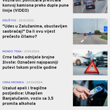
vozila bh. političara preticala
konvoj kamiona preko duple pune
linije (VIDEO)
3
DRUŠTVO
25.10.2023.
|
"Udes u Zalužanima, obustavljen
saobraćaj!" Da li ovu vijest
prečesto čitamo?
0
MONDO TEMA
21.05.2024.
|
Crne tačke odnijele brojne
živote: Označeni najopasniji
putevi tokom prošle godine
0
CRNA HRONIKA
24.04.2024.
|
Uzalud apeli i tragične
posljedice: Uhapšen
Banjalučanin, vozio sa 3,5
promila alkohola