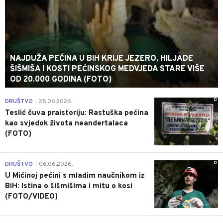
NAJDUŽA PEĆINA U BIH KRIJE JEZERO, HILJADE
ŠIŠMIŠA I KOSTI PEĆINSKOG MEDVJEDA STARE VIŠE
OD 20.000 GODINA (FOTO)
0
DRUŠTVO
28.06.2026.
|
Teslić čuva praistoriju: Rastuška pećina
kao svjedok života neandertalaca
(FOTO)
0
DRUŠTVO
06.06.2026.
|
U Mićinoj pećini s mladim naučnikom iz
BiH: Istina o šišmišima i mitu o kosi
(FOTO/VIDEO)