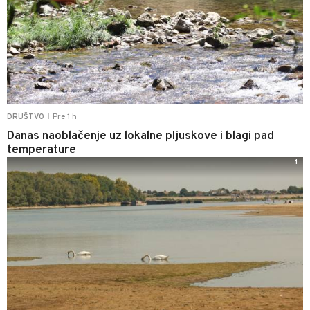
Pre 1 h
DRUŠTVO
|
Danas naoblačenje uz lokalne pljuskove i blagi pad
temperature
1