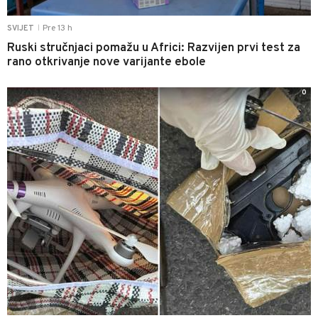
Pre 13 h
SVIJET
|
Ruski stručnjaci pomažu u Africi: Razvijen prvi test za
rano otkrivanje nove varijante ebole
0