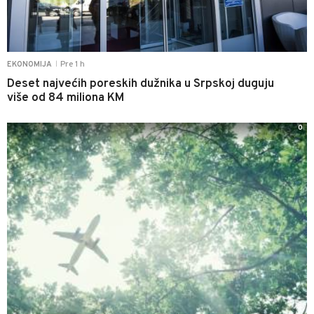
Pre 1 h
EKONOMIJA
|
Deset najvećih poreskih dužnika u Srpskoj duguju
više od 84 miliona KM
0