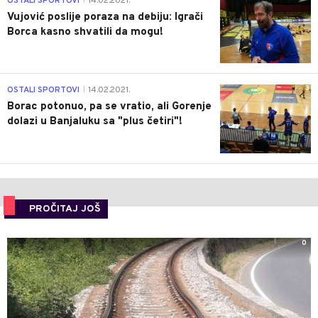
OSTALI SPORTOVI
14.02.2021.
|
Vujović poslije poraza na debiju: Igrači
Borca kasno shvatili da mogu!
3
OSTALI SPORTOVI
14.02.2021.
|
Borac potonuo, pa se vratio, ali Gorenje
dolazi u Banjaluku sa "plus četiri"!
PROČITAJ JOŠ
0