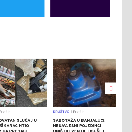
0
1
re 4 h
DRUŠTVO
Pre 4 h
REGI
|
OVATAN SLUČAJ U
SABOTAŽA U BANJALUCI:
VUČ
UŠKARAC HTIO
NESAVJESNI POJEDINCI
VEČ
 DA PREBACI
UNIŠTILI VENTIL I ISUŠILI
POZ