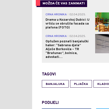
MOŽDA ĆE VAS ZANIMATI
CRNA HRONIKA
02.04.2025.
|
Drama u Kozarskoj Dubici: U
vrtiću se obrušila fasada sa
plafona (FOTO)
CRNA HRONIKA
02.04.2025.
|
Optužen poznati banjalučki
haker: “Sabrana djela”
Aljoše Borkovića – TR
“Bratunac”, bolnica,
advokati…
TAGOVI
BANJALUKA
PLJAČKA
KLADIO
PODIJELI