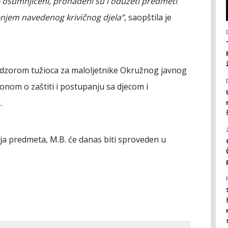
e osumnjičeni, pronađeni su i oduzeti predmeti
enjem navedenog krivičnog djela”
, saopštila je
adzorom tužioca za maloljetnike Okružnog javnog
konom o zaštiti i postupanju sa djecom i
.
a predmeta, M.B. će danas biti sproveden u