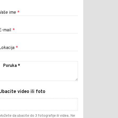
Vaše ime
*
E-mail
*
Lokacija
*
Ubacite video ili foto
Možete da ubacite do 3 fotografije ili videa. Ne