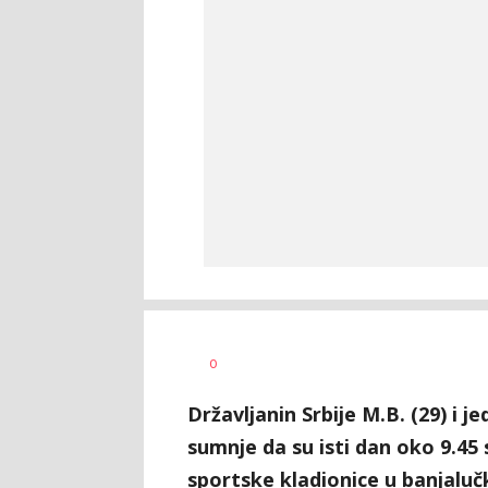
Vesna
AUTOR
0
Kerkez
Državljanin Srbije M.B. (29) i 
sumnje da su isti dan oko 9.45 
sportske kladionice u banjalu