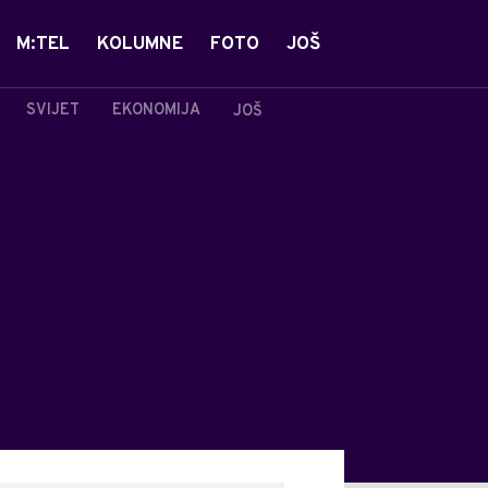
M:TEL
KOLUMNE
FOTO
JOŠ
SVIJET
EKONOMIJA
JOŠ