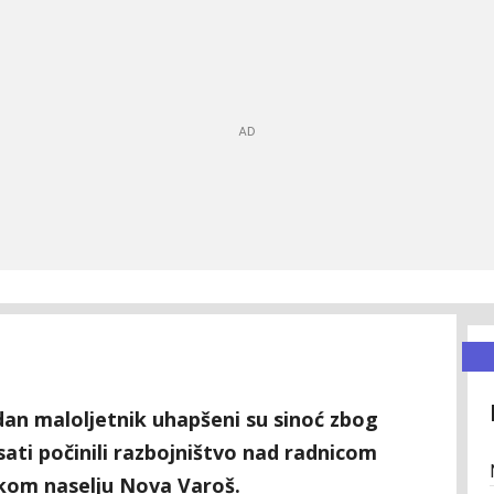
jedan maloljetnik uhapšeni su sinoć zbog
sati počinili razbojništvo nad radnicom
čkom naselju Nova Varoš.