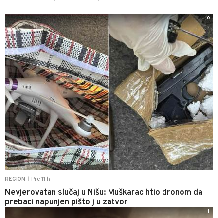
0
Pre 11 h
REGION
|
Nevjerovatan slučaj u Nišu: Muškarac htio dronom da
prebaci napunjen pištolj u zatvor
1