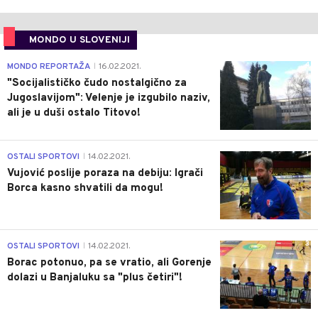
MONDO U SLOVENIJI
4
MONDO REPORTAŽA
16.02.2021.
|
"Socijalističko čudo nostalgično za
Jugoslavijom": Velenje je izgubilo naziv,
ali je u duši ostalo Titovo!
1
OSTALI SPORTOVI
14.02.2021.
|
Vujović poslije poraza na debiju: Igrači
Borca kasno shvatili da mogu!
3
OSTALI SPORTOVI
14.02.2021.
|
Borac potonuo, pa se vratio, ali Gorenje
dolazi u Banjaluku sa "plus četiri"!