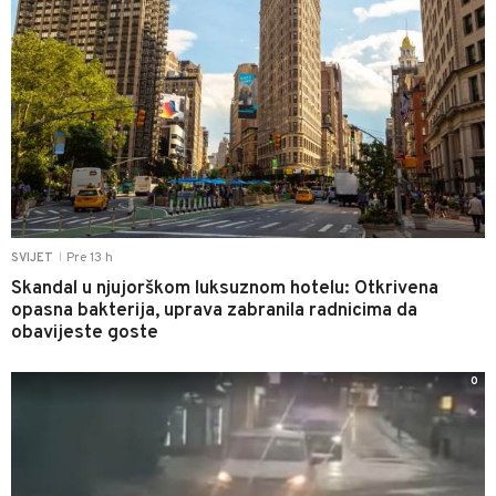
Pre 13 h
SVIJET
|
Skandal u njujorškom luksuznom hotelu: Otkrivena
opasna bakterija, uprava zabranila radnicima da
obavijeste goste
0