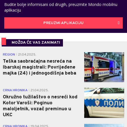
Budite bolje informisani od drugih, preuzmite Mondo mobilnu
aplikaciju
PREUZMI APLIKACIJU
MOŽDA ĆE VAS ZANIMATI
0
REGION
21.04.2025.
|
Teška saobraćajna nesreća na
Ibarskoj magistrali: Povrijeđene
majka (24) i jednogodišnja beba
0
CRNA HRONIKA
21.04.2025.
|
Okružno tužilaštvo o nesreći kod
Kotor Varoši: Poginuo
maloljetnik, vozač preminuo u
UKC
0
CRNA HRONIKA
19.04.2025.
|