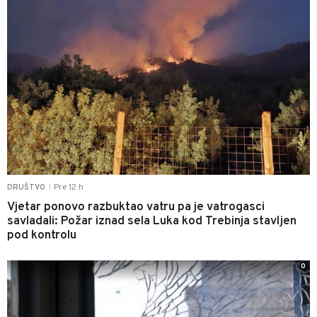
Pre 12 h
DRUŠTVO
|
Vjetar ponovo razbuktao vatru pa je vatrogasci
savladali: Požar iznad sela Luka kod Trebinja stavljen
pod kontrolu
0