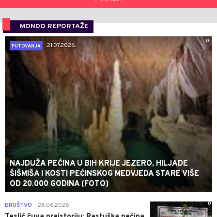
MONDO REPORTAŽE
0
21.07.2026.
PUTOVANJA
NAJDUŽA PEĆINA U BIH KRIJE JEZERO, HILJADE
ŠIŠMIŠA I KOSTI PEĆINSKOG MEDVJEDA STARE VIŠE
OD 20.000 GODINA (FOTO)
0
DRUŠTVO
28.06.2026.
|
Teslić čuva praistoriju: Rastuška pećina