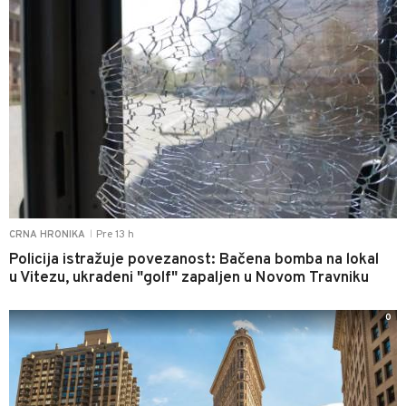
Pre 13 h
CRNA HRONIKA
|
Policija istražuje povezanost: Bačena bomba na lokal
u Vitezu, ukradeni "golf" zapaljen u Novom Travniku
0