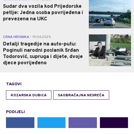
Sudar dva vozila kod Prijedorske
petlje: Jedna osoba povrijeđena i
prevezena na UKC
0
CRNA HRONIKA
19.04.2025.
|
Detalji tragedije na auto-putu:
Poginuli narodni poslanik Srđan
Todorović, supruga i dijete, dvoje
djece povrijeđeno
TAGOVI
KOZARSKA DUBICA
SAOBRAĆAJNA NESREĆA
PODIJELI