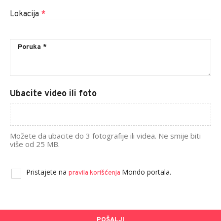
Lokacija
*
Ubacite video ili foto
Možete da ubacite do 3 fotografije ili videa. Ne smije biti
više od 25 MB.
Pristajete na
Mondo portala.
pravila korišćenja
POŠALJI