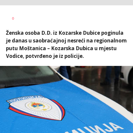
Dragana
AUTOR
0
Božić
Ženska osoba D.D. iz Kozarske Dubice poginula
je danas u saobraćajnoj nesreći na regionalnom
putu Moštanica – Kozarska Dubica u mjestu
Vodice, potvrđeno je iz policije.