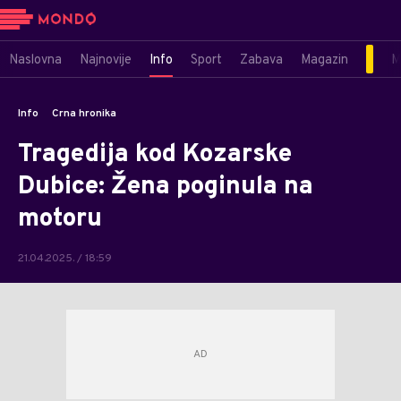
Naslovna
Najnovije
Info
Sport
Zabava
Magazin
M
Info
Crna hronika
Tragedija kod Kozarske
Dubice: Žena poginula na
motoru
21.04.2025. / 18:59