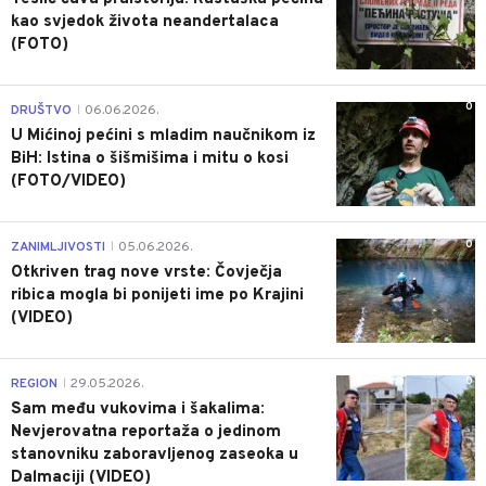
kao svjedok života neandertalaca
(FOTO)
0
DRUŠTVO
06.06.2026.
|
U Mićinoj pećini s mladim naučnikom iz
BiH: Istina o šišmišima i mitu o kosi
(FOTO/VIDEO)
0
ZANIMLJIVOSTI
05.06.2026.
|
Otkriven trag nove vrste: Čovječja
ribica mogla bi ponijeti ime po Krajini
(VIDEO)
0
REGION
29.05.2026.
|
Sam među vukovima i šakalima:
Nevjerovatna reportaža o jedinom
stanovniku zaboravljenog zaseoka u
Dalmaciji (VIDEO)