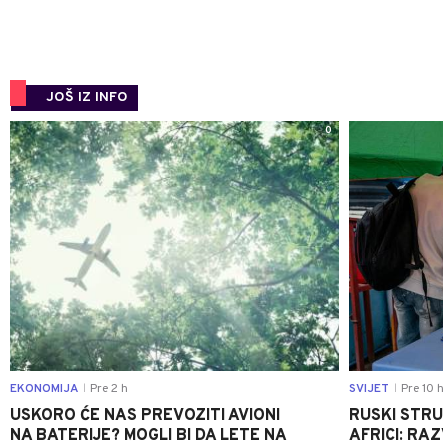
JOŠ IZ INFO
0
EKONOMIJA
Pre 2 h
SVIJET
Pre 10 h
|
|
USKORO ĆE NAS PREVOZITI AVIONI
RUSKI STRU
NA BATERIJE? MOGLI BI DA LETE NA
AFRICI: RAZ