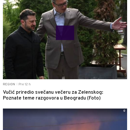
Pre 12 h
REGION
|
Vučić priredio svečanu večeru za Zelenskog:
Poznate teme razgovora u Beogradu (Foto)
0