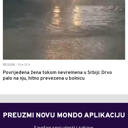
Pre 13 h
REGION
|
Povrijeđena žena tokom nevremena u Srbiji: Drvo
palo na nju, hitno prevezena u bolnicu
PREUZMI NOVU MONDO APLIKACIJU
Savršen spoj vijesti i zabave.