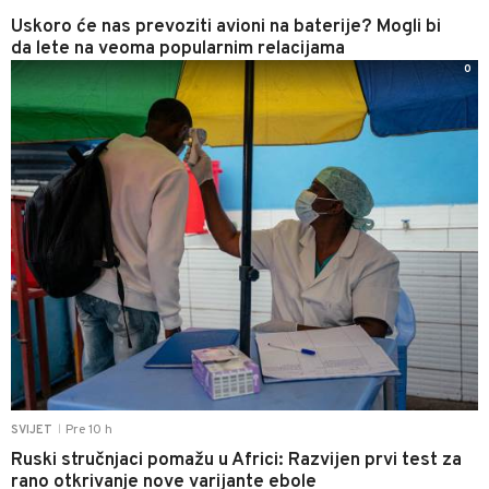
Uskoro će nas prevoziti avioni na baterije? Mogli bi
da lete na veoma popularnim relacijama
0
Pre 10 h
SVIJET
|
Ruski stručnjaci pomažu u Africi: Razvijen prvi test za
rano otkrivanje nove varijante ebole