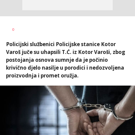
Dragana
AUTOR
0
Božić
Policijski službenici Policijske stanice Kotor
Varoš juče su uhapsili T.Ć. iz Kotor Varoši, zbog
postojanja osnova sumnje da je počinio
krivično djelo nasilje u porodici i nedozvoljena
proizvodnja i promet oružja.