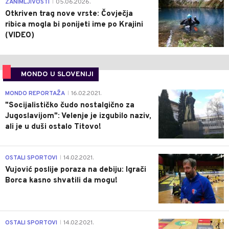
0
ZANIMLJIVOSTI
05.06.2026.
|
Otkriven trag nove vrste: Čovječja
ribica mogla bi ponijeti ime po Krajini
(VIDEO)
MONDO U SLOVENIJI
4
MONDO REPORTAŽA
16.02.2021.
|
"Socijalističko čudo nostalgično za
Jugoslavijom": Velenje je izgubilo naziv,
ali je u duši ostalo Titovo!
1
OSTALI SPORTOVI
14.02.2021.
|
Vujović poslije poraza na debiju: Igrači
Borca kasno shvatili da mogu!
3
OSTALI SPORTOVI
14.02.2021.
|