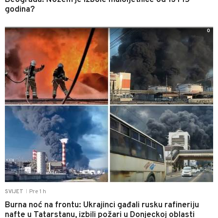
Beograda: Nožem je izbole maloljetnice od 13 i 15
godina?
0
Pre 1 h
SVIJET
|
Burna noć na frontu: Ukrajinci gađali rusku rafineriju
nafte u Tatarstanu, izbili požari u Donjeckoj oblasti