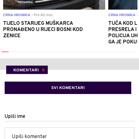
CRNA HRONIKA
Pre 40 min
CRNA HRONIKA
|
|
TIJELO STARIJEG MUŠKARCA
TUČA KOD L
PRONAĐENO U RIJECI BOSNI KOD
PRESRELA I
ZENICE
POLICIJA UH
GA JE POKU
KOMENTARI
0
SVI KOMENTARI
Upiši ime