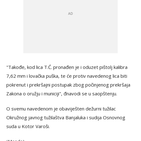
"Takođe, kod lica T.Ć. pronađen je i oduzet pištolj kalibra
7,62 mm i lovačka puška, te će protiv navedenog lica biti
pokrenut i prekršajni postupak zbog počinjenog prekršaja
Zakona o oružju i municiji", đnavodi se u saopštenju.
O svemu navedenom je obaviješten dežurni tužilac
Okružnog javnog tužilaštva Banjaluka i sudija Osnovnog
suda u Kotor Varoši.