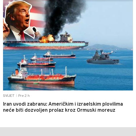
Pre 2 h
SVIJET
|
Iran uvodi zabranu: Američkim i izraelskim plovilima
neće biti dozvoljen prolaz kroz Ormuski moreuz