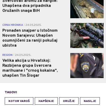
Švercovali aromu za nargile:
Uhapšena dva pripadnika
Oružanih snaga BiH
0
CRNA HRONIKA
24.05.2025.
|
Pronađen snajper u Istočnom
Novom Sarajevu: Uhapšen
osumnjičeni za raniji pokušaj
ubistva
0
REGION
24.05.2025.
|
Velika akcija u Hrvatskoj:
Razbijena grupa švercera
marihuane i "crnog kokaina",
uhapšen Tin Šlogar
TAGOVI
KOTOR VAROŠ
HAPŠENJE
ORUŽJE
NASILJE