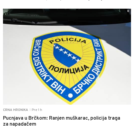
0
Pre 1 h
CRNA HRONIKA
|
Pucnjava u Brčkom: Ranjen muškarac, policija traga
za napadačem