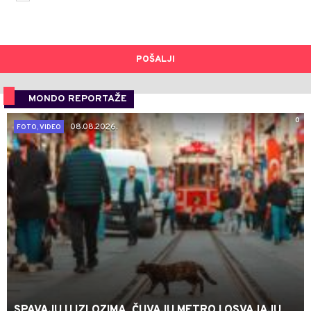
POŠALJI
MONDO REPORTAŽE
0
08.08.2026.
FOTO, VIDEO
SPAVAJU U IZLOZIMA, ČUVAJU METRO I OSVAJAJU