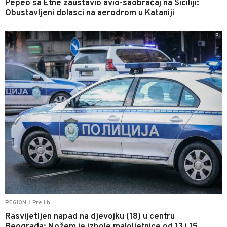
Pepeo sa Etne zaustavio avio-saobraćaj na Siciliji:
Obustavljeni dolasci na aerodrom u Kataniji
0
Pre 1 h
REGION
|
Rasvijetljen napad na djevojku (18) u centru