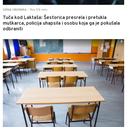
Pre 59 min
CRNA HRONIKA
|
Tuča kod Laktaša: Šestorica presrela i pretukla
muškarca, policija uhapsila i osobu koja ga je pokušala
odbraniti
0