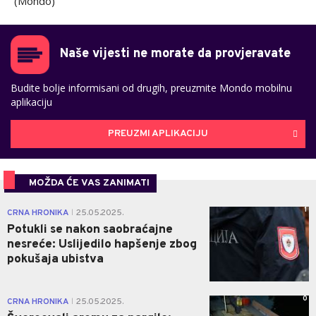
(Mondo)
Naše vijesti ne morate da provjeravate
Budite bolje informisani od drugih, preuzmite Mondo mobilnu
aplikaciju
PREUZMI APLIKACIJU
MOŽDA ĆE VAS ZANIMATI
1
CRNA HRONIKA
25.05.2025.
|
Potukli se nakon saobraćajne
nesreće: Uslijedilo hapšenje zbog
pokušaja ubistva
0
CRNA HRONIKA
25.05.2025.
|