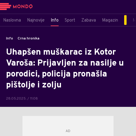
Naslovna
Najnovije
Info
Sport
Zabava
Magazin
M
Info
Crna hronika
Uhapšen muškarac iz Kotor
Varoša: Prijavljen za nasilje u
porodici, policija pronašla
pištolje i zolju
28.05.2025. / 11:08