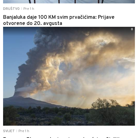
Pre 1 h
DRUŠTVO
|
Banjaluka daje 100 KM svim prvačićima: Prijave
otvorene do 20. avgusta
0
Pre 1 h
SVIJET
|