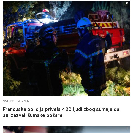
0
Pre 2 h
SVIJET
|
Francuska policija privela 420 ljudi zbog sumnje da
su izazvali šumske požare
1