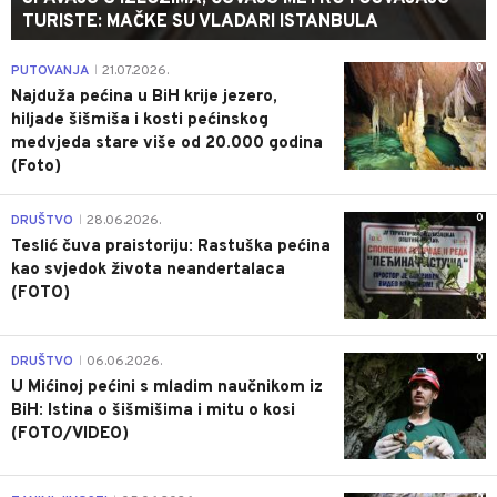
TURISTE: MAČKE SU VLADARI ISTANBULA
0
PUTOVANJA
21.07.2026.
|
Najduža pećina u BiH krije jezero,
hiljade šišmiša i kosti pećinskog
medvjeda stare više od 20.000 godina
(Foto)
0
DRUŠTVO
28.06.2026.
|
Teslić čuva praistoriju: Rastuška pećina
kao svjedok života neandertalaca
(FOTO)
0
DRUŠTVO
06.06.2026.
|
U Mićinoj pećini s mladim naučnikom iz
BiH: Istina o šišmišima i mitu o kosi
(FOTO/VIDEO)