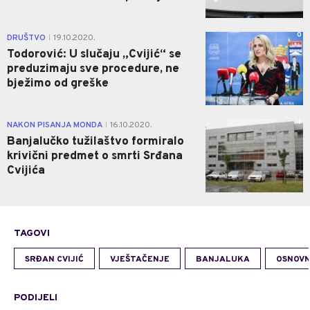
0
DRUŠTVO
19.10.2020.
|
Todorović: U slučaju „Cvijić“ se
preduzimaju sve procedure, ne
bježimo od greške
1
NAKON PISANJA MONDA
16.10.2020.
|
Banjalučko tužilaštvo formiralo
krivični predmet o smrti Srđana
Cvijića
TAGOVI
SRĐAN CVIJIĆ
VJEŠTAČENJE
BANJALUKA
OSNOVN
PODIJELI