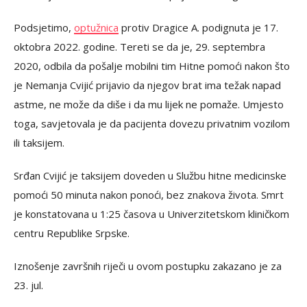
Podsjetimo,
optužnica
protiv Dragice A. podignuta je 17.
oktobra 2022. godine. Tereti se da je, 29. septembra
2020, odbila da pošalje mobilni tim Hitne pomoći nakon što
je Nemanja Cvijić prijavio da njegov brat ima težak napad
astme, ne može da diše i da mu lijek ne pomaže. Umjesto
toga, savjetovala je da pacijenta dovezu privatnim vozilom
ili taksijem.
Srđan Cvijić je taksijem doveden u Službu hitne medicinske
pomoći 50 minuta nakon ponoći, bez znakova života. Smrt
je konstatovana u 1:25 časova u Univerzitetskom kliničkom
centru Republike Srpske.
Iznošenje završnih riječi u ovom postupku zakazano je za
23. jul.