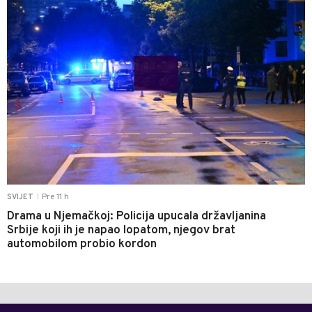
Pre 11 h
SVIJET
|
Drama u Njemačkoj: Policija upucala državljanina
Srbije koji ih je napao lopatom, njegov brat
automobilom probio kordon