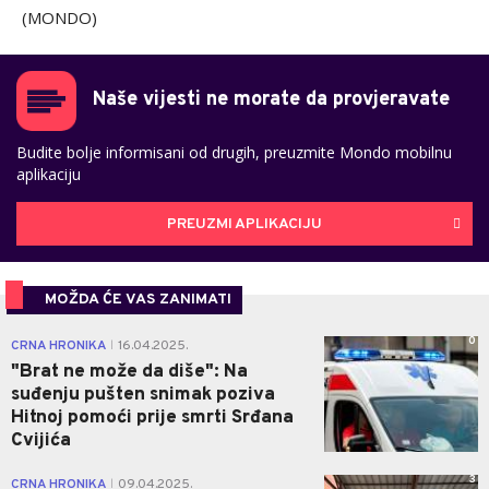
(MONDO)
Naše vijesti ne morate da provjeravate
Budite bolje informisani od drugih, preuzmite Mondo mobilnu
aplikaciju
PREUZMI APLIKACIJU
MOŽDA ĆE VAS ZANIMATI
0
CRNA HRONIKA
16.04.2025.
|
"Brat ne može da diše": Na
suđenju pušten snimak poziva
Hitnoj pomoći prije smrti Srđana
Cvijića
3
CRNA HRONIKA
09.04.2025.
|