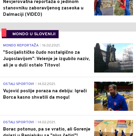
Nevjerovatna reportaža o jedinom
stanovniku zaboravljenog zaseoka u
Dalmaciji (VIDEO)
MONDO U SLOVENIJI
4
MONDO REPORTAŽA
16.02.2021.
|
"Socijalističko čudo nostalgično za
Jugoslavijom": Velenje je izgubilo naziv,
ali je u duši ostalo Titovo!
1
OSTALI SPORTOVI
14.02.2021.
|
Vujović poslije poraza na debiju: Igrači
Borca kasno shvatili da mogu!
3
OSTALI SPORTOVI
14.02.2021.
|
Borac potonuo, pa se vratio, ali Gorenje
dolazi u Banjaluku sa "plus četiri"!