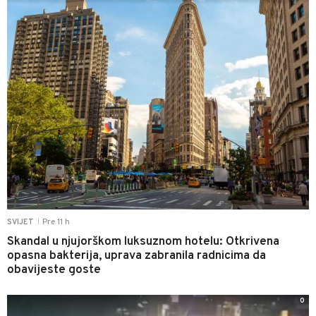
Pre 11 h
SVIJET
|
Skandal u njujorškom luksuznom hotelu: Otkrivena
opasna bakterija, uprava zabranila radnicima da
obavijeste goste
0