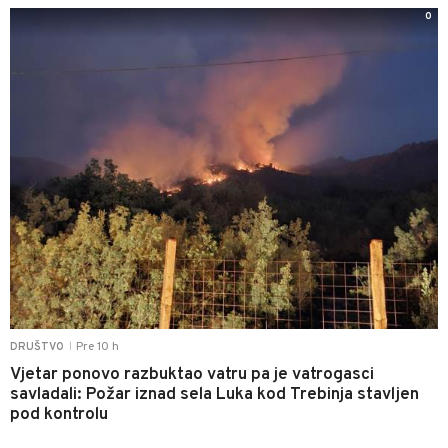
0
Pre 10 h
DRUŠTVO
|
Vjetar ponovo razbuktao vatru pa je vatrogasci
savladali: Požar iznad sela Luka kod Trebinja stavljen
pod kontrolu