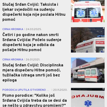
Slučaj Srđan Cvijić: Taksista i
ljekar svjedočili na suđenju
dispečerki koja nije poslala Hitnu
pomoć
4
CRNA HRONIKA
24.03.2025.
|
Četiri i po godine nakon smrti
Srđana Cvijića: Počelo suđenje
dispečerki koja je odbila da
pošalje Hitnu pomoć
3
CRNA HRONIKA
26.01.2021.
|
Slučaj Srđan Cvijić: Disciplinska
mjera dispečeru Hitne pomoći,
tužilačka istraga smrti još bez
epiloga
0
PORODICA UPUTILA OTVORENO PISMO MINISTRU
20.11.2020.
|
Pismo porodice: "Koliko još
Srđana Cvijića treba da se desi da
se nešto u zdravstvu promijeni?"