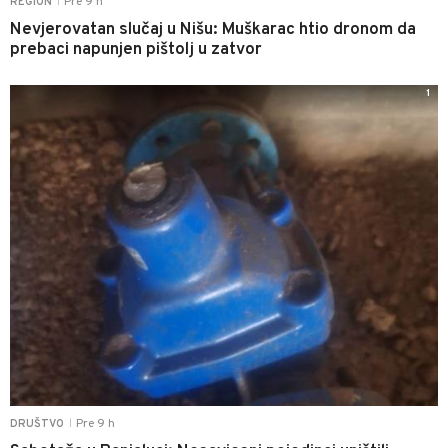
Pre 9 h
REGION
|
Nevjerovatan slučaj u Nišu: Muškarac htio dronom da
prebaci napunjen pištolj u zatvor
1
Pre 9 h
DRUŠTVO
|