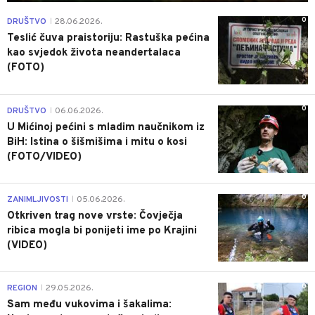
0
DRUŠTVO
28.06.2026.
|
Teslić čuva praistoriju: Rastuška pećina
kao svjedok života neandertalaca
(FOTO)
0
DRUŠTVO
06.06.2026.
|
U Mićinoj pećini s mladim naučnikom iz
BiH: Istina o šišmišima i mitu o kosi
(FOTO/VIDEO)
0
ZANIMLJIVOSTI
05.06.2026.
|
Otkriven trag nove vrste: Čovječja
ribica mogla bi ponijeti ime po Krajini
(VIDEO)
0
REGION
29.05.2026.
|
Sam među vukovima i šakalima: