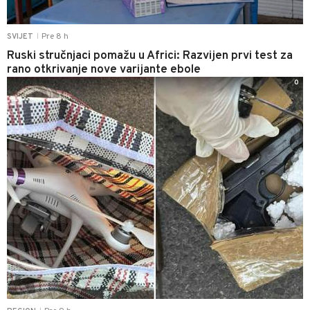
Pre 8 h
SVIJET
|
Ruski stručnjaci pomažu u Africi: Razvijen prvi test za
rano otkrivanje nove varijante ebole
0