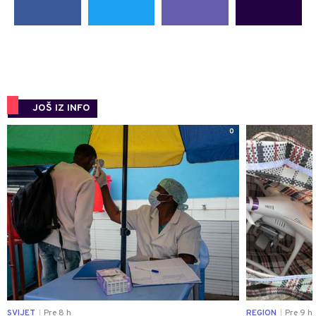
JOŠ IZ INFO
0
SVIJET
Pre 8 h
REGION
Pre 9 h
|
|