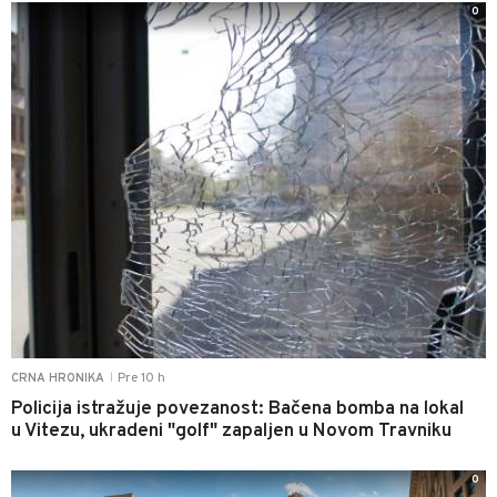
0
Pre 10 h
CRNA HRONIKA
|
Policija istražuje povezanost: Bačena bomba na lokal
u Vitezu, ukradeni "golf" zapaljen u Novom Travniku
0