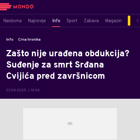
Naslovna
Najnovije
Info
Sport
Zabava
Magazin
M
Info
Crna hronika
Zašto nije urađena obdukcija?
Suđenje za smrt Srđana
Cvijića pred završnicom
23.06.2025. / 16:34