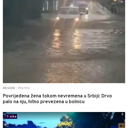
Pre 11 h
REGION
|
Povrijeđena žena tokom nevremena u Srbiji: Drvo
palo na nju, hitno prevezena u bolnicu
0
7 slika