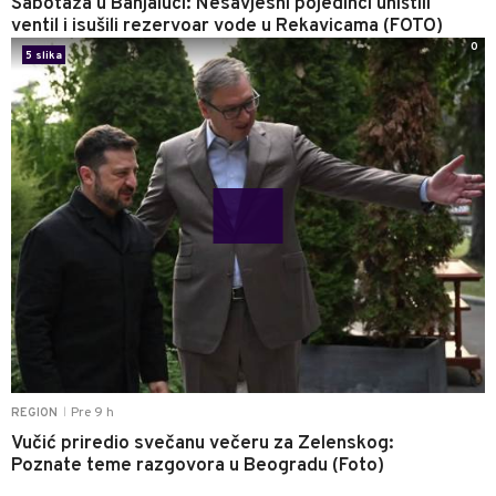
Sabotaža u Banjaluci: Nesavjesni pojedinci uništili
ventil i isušili rezervoar vode u Rekavicama (FOTO)
0
5 slika
Pre 9 h
REGION
|
Vučić priredio svečanu večeru za Zelenskog:
Poznate teme razgovora u Beogradu (Foto)