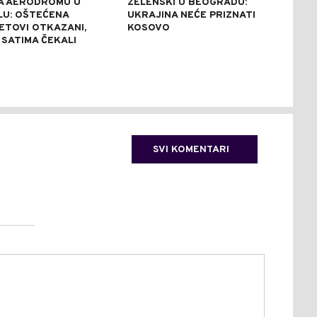
A AERODROMU U
ZELENSKI U BEOGRADU:
KON
LU: OŠTEĆENA
UKRAJINA NEĆE PRIZNATI
UGA
LETOVI OTKAZANI,
KOSOVO
TRE
 SATIMA ČEKALI
TER
SVI KOMENTARI