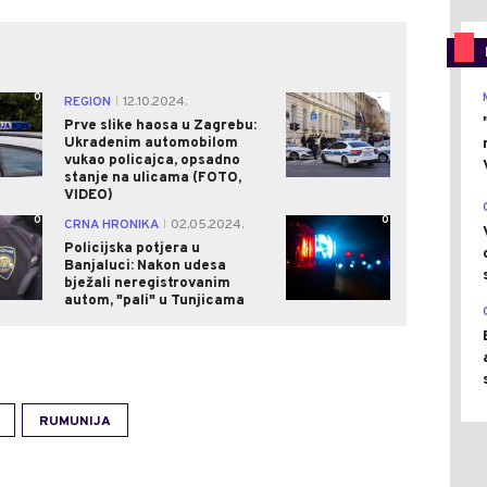
0
0
REGION
12.10.2024.
|
Prve slike haosa u Zagrebu:
Ukradenim automobilom
vukao policajca, opsadno
stanje na ulicama (FOTO,
VIDEO)
0
0
CRNA HRONIKA
02.05.2024.
|
Policijska potjera u
Banjaluci: Nakon udesa
bježali neregistrovanim
autom, "pali" u Tunjicama
RUMUNIJA