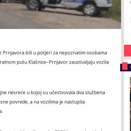
ci iz Prnjavora bili u potjeri za nepoznatim osobama
tralnom putu Кlašnice–Prnjavor zaustvaljaju vozila
jne nesreće u kojoj su učestvovala dva službena
lesne povrede, a na vozilima je nastupila
a.