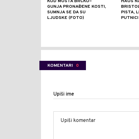
KOD MOSTA BRČKO–
HAOS N
GUNJA PRONAĐENE KOSTI,
BRISTO
SUMNJA SE DA SU
PISTA, 
LJUDSKE (FOTO)
PUTNICI
KOMENTARI
0
Upiši ime