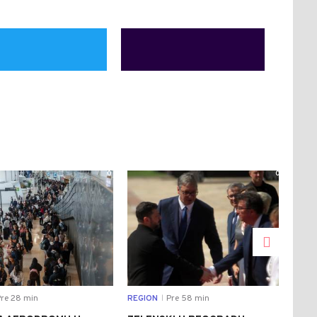
0
0
re 28 min
REGION
Pre 58 min
DRU
|