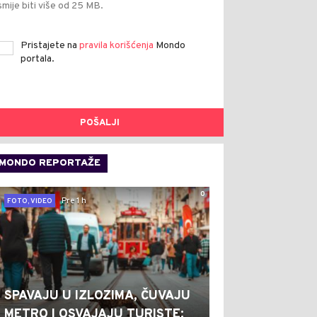
smije biti više od 25 MB.
Pristajete na
pravila korišćenja
Mondo
portala.
POŠALJI
MONDO REPORTAŽE
0
Pre 1 h
FOTO, VIDEO
SPAVAJU U IZLOZIMA, ČUVAJU
METRO I OSVAJAJU TURISTE: