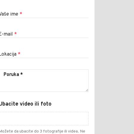
Vaše ime
*
E-mail
*
Lokacija
*
Ubacite video ili foto
Možete da ubacite do 3 fotografije ili videa. Ne