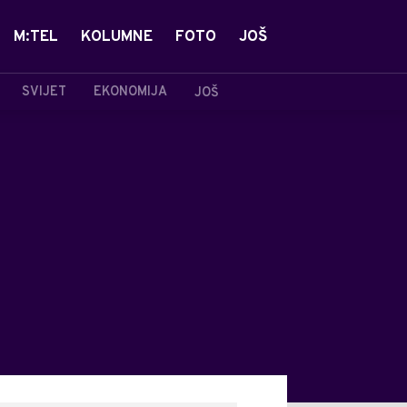
M:TEL
KOLUMNE
FOTO
JOŠ
SVIJET
EKONOMIJA
JOŠ