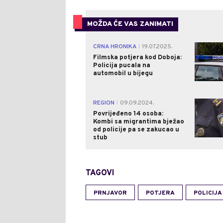
MOŽDA ĆE VAS ZANIMATI
CRNA HRONIKA
19.07.2025.
|
Filmska potjera kod Doboja:
Policija pucala na
automobil u bijegu
REGION
09.09.2024.
|
Povrijeđeno 14 osoba:
Kombi sa migrantima bježao
od policije pa se zakucao u
stub
TAGOVI
PRNJAVOR
POTJERA
POLICIJA