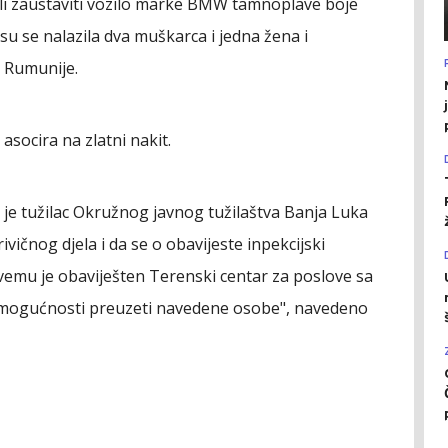
eli zaustaviti vozilo marke BMW tamnoplave boje
su se nalazila dva muškarca i jedna žena i
a Rumunije.
asocira na zlatni nakit.
e tužilac Okružnog javnog tužilaštva Banja Luka
vičnog djela i da se o obavijeste inpekcijski
vemu je obaviješten Terenski centar za poslove sa
 u mogućnosti preuzeti navedene osobe", navedeno