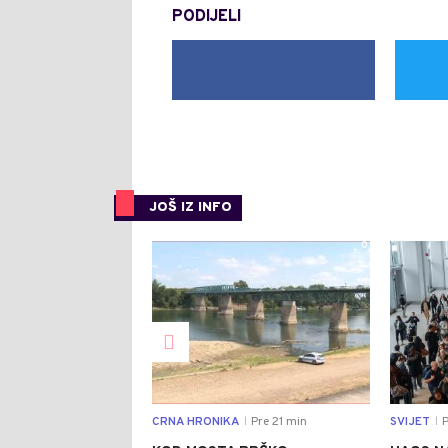
PODIJELI
JOŠ IZ INFO
0
CRNA HRONIKA
Pre 21 min
SVIJET
P
|
|