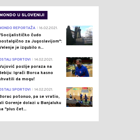
MONDO U SLOVENIJI
4
MONDO REPORTAŽA
16.02.2021.
|
"Socijalističko čudo
nostalgično za Jugoslavijom":
Velenje je izgubilo n...
1
OSTALI SPORTOVI
14.02.2021.
|
Vujović poslije poraza na
debiju: Igrači Borca kasno
shvatili da mogu!
3
OSTALI SPORTOVI
14.02.2021.
|
Borac potonuo, pa se vratio,
ali Gorenje dolazi u Banjaluku
sa "plus čet...