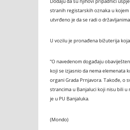
Dodaju da su njihovi pripadnici uspj
stranih registarskih oznaka u kojem 
utvrđeno je da se radi o državljanim
U vozilu je pronađena bižuterija koja 
"O navedenom događaju obaviješten j
koji se izjasnio da nema elemenata kri
organi Grada Prnjavora. Takođe, o s
strancima u Banjaluci koji nisu bili
je u PU Banjaluka.
(Mondo)