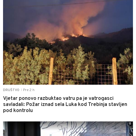
Pre 2 h
DRUŠTVO
|
Vjetar ponovo razbuktao vatru pa je vatrogasci
savladali: Požar iznad sela Luka kod Trebinja stavljen
pod kontrolu
0