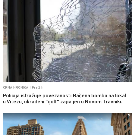
Pre 2 h
CRNA HRONIKA
|
Policija istražuje povezanost: Bačena bomba na lokal
u Vitezu, ukradeni "golf" zapaljen u Novom Travniku
0