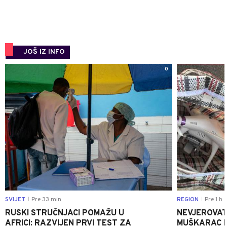
JOŠ IZ INFO
0
SVIJET
Pre 33 min
REGION
Pre 1 h
|
|
RUSKI STRUČNJACI POMAŽU U
NEVJEROVATA
AFRICI: RAZVIJEN PRVI TEST ZA
MUŠKARAC H