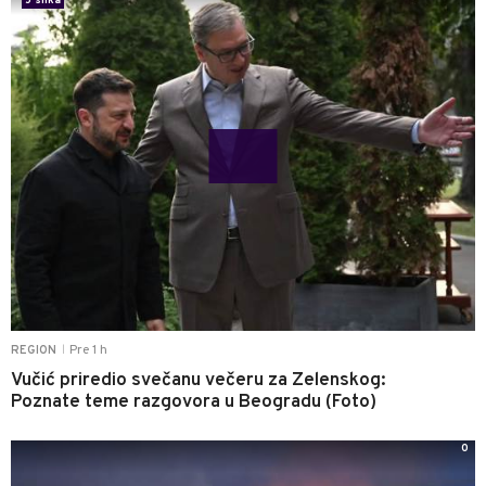
5 slika
Pre 1 h
REGION
|
Vučić priredio svečanu večeru za Zelenskog:
Poznate teme razgovora u Beogradu (Foto)
0