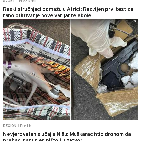
Pre 33 min
SVIJET
|
Ruski stručnjaci pomažu u Africi: Razvijen prvi test za
rano otkrivanje nove varijante ebole
0
Pre 1 h
REGION
|
Nevjerovatan slučaj u Nišu: Muškarac htio dronom da
prebaci napunjen pištolj u zatvor