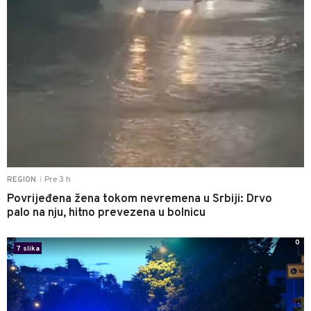
Pre 3 h
REGION
|
Povrijeđena žena tokom nevremena u Srbiji: Drvo
palo na nju, hitno prevezena u bolnicu
0
7 slika