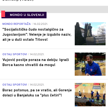
MONDO U SLOVENIJI
4
MONDO REPORTAŽA
16.02.2021.
|
"Socijalističko čudo nostalgično za
Jugoslavijom": Velenje je izgubilo naziv,
ali je u duši ostalo Titovo!
1
OSTALI SPORTOVI
14.02.2021.
|
Vujović poslije poraza na debiju: Igrači
Borca kasno shvatili da mogu!
3
OSTALI SPORTOVI
14.02.2021.
|
Borac potonuo, pa se vratio, ali Gorenje
dolazi u Banjaluku sa "plus četiri"!