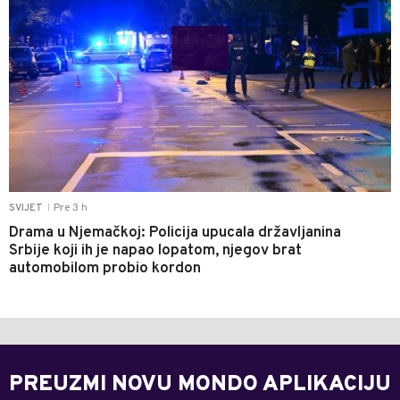
Pre 3 h
SVIJET
|
Drama u Njemačkoj: Policija upucala državljanina
Srbije koji ih je napao lopatom, njegov brat
automobilom probio kordon
PREUZMI NOVU MONDO APLIKACIJU