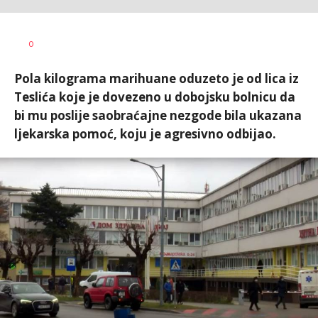
Dušan
AUTOR
0
Volaš
Pola kilograma marihuane oduzeto je od lica iz
Teslića koje je dovezeno u dobojsku bolnicu da
bi mu poslije saobraćajne nezgode bila ukazana
ljekarska pomoć, koju je agresivno odbijao.