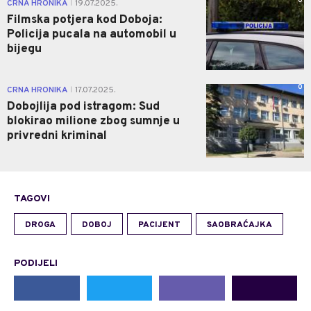
0
CRNA HRONIKA
19.07.2025.
|
Filmska potjera kod Doboja:
Policija pucala na automobil u
bijegu
0
CRNA HRONIKA
17.07.2025.
|
Dobojlija pod istragom: Sud
blokirao milione zbog sumnje u
privredni kriminal
TAGOVI
DROGA
DOBOJ
PACIJENT
SAOBRAĆAJKA
PODIJELI