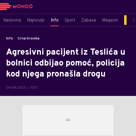
Naslovna
Najnovije
Info
Sport
Zabava
Magazin
M
Info
Crna hronika
Agresivni pacijent iz Teslića u
bolnici odbijao pomoć, policija
kod njega pronašla drogu
04.08.2025. / 10:17