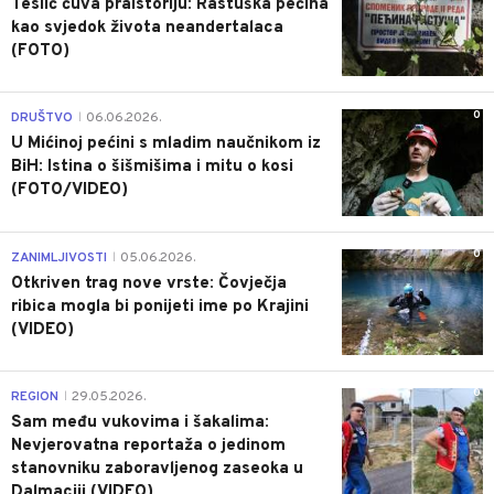
Teslić čuva praistoriju: Rastuška pećina
kao svjedok života neandertalaca
(FOTO)
0
DRUŠTVO
06.06.2026.
|
U Mićinoj pećini s mladim naučnikom iz
BiH: Istina o šišmišima i mitu o kosi
(FOTO/VIDEO)
0
ZANIMLJIVOSTI
05.06.2026.
|
Otkriven trag nove vrste: Čovječja
ribica mogla bi ponijeti ime po Krajini
(VIDEO)
0
REGION
29.05.2026.
|
Sam među vukovima i šakalima:
Nevjerovatna reportaža o jedinom
stanovniku zaboravljenog zaseoka u
Dalmaciji (VIDEO)