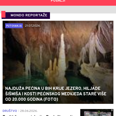
POŠALJI
MONDO REPORTAŽE
0
21.07.2026.
PUTOVANJA
NAJDUŽA PEĆINA U BIH KRIJE JEZERO, HILJADE
ŠIŠMIŠA I KOSTI PEĆINSKOG MEDVJEDA STARE VIŠE
OD 20.000 GODINA (FOTO)
0
DRUŠTVO
28.06.2026.
|