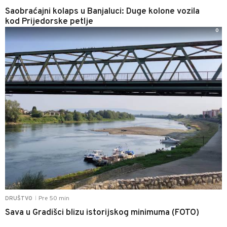
Saobraćajni kolaps u Banjaluci: Duge kolone vozila
kod Prijedorske petlje
0
Pre 50 min
DRUŠTVO
|
Sava u Gradišci blizu istorijskog minimuma (FOTO)