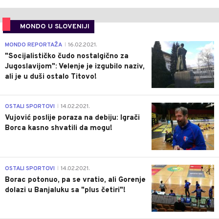
MONDO U SLOVENIJI
4
MONDO REPORTAŽA
16.02.2021.
|
"Socijalističko čudo nostalgično za
Jugoslavijom": Velenje je izgubilo naziv,
ali je u duši ostalo Titovo!
1
OSTALI SPORTOVI
14.02.2021.
|
Vujović poslije poraza na debiju: Igrači
Borca kasno shvatili da mogu!
3
OSTALI SPORTOVI
14.02.2021.
|
Borac potonuo, pa se vratio, ali Gorenje
dolazi u Banjaluku sa "plus četiri"!