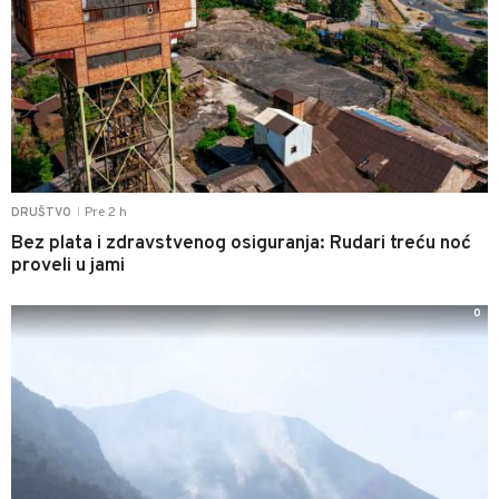
Pre 2 h
DRUŠTVO
|
Bez plata i zdravstvenog osiguranja: Rudari treću noć
proveli u jami
0