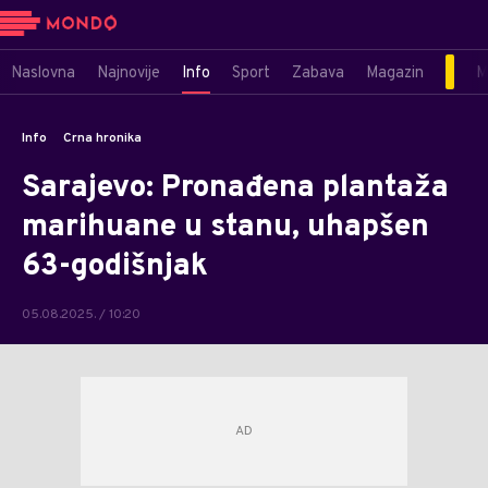
Naslovna
Najnovije
Info
Sport
Zabava
Magazin
M
Info
Crna hronika
Sarajevo: Pronađena plantaža
marihuane u stanu, uhapšen
63-godišnjak
05.08.2025. / 10:20