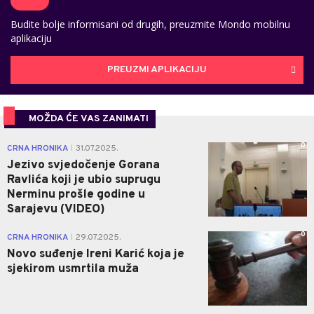
Budite bolje informisani od drugih, preuzmite Mondo mobilnu
aplikaciju
PREUZMI APLIKACIJU
MOŽDA ĆE VAS ZANIMATI
0
CRNA HRONIKA
31.07.2025.
|
Jezivo svjedočenje Gorana
Ravlića koji je ubio suprugu
Nerminu prošle godine u
Sarajevu (VIDEO)
0
CRNA HRONIKA
29.07.2025.
|
Novo suđenje Ireni Karić koja je
sjekirom usmrtila muža