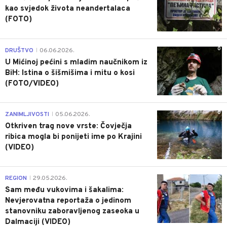
kao svjedok života neandertalaca
(FOTO)
0
DRUŠTVO
06.06.2026.
|
U Mićinoj pećini s mladim naučnikom iz
BiH: Istina o šišmišima i mitu o kosi
(FOTO/VIDEO)
0
ZANIMLJIVOSTI
05.06.2026.
|
Otkriven trag nove vrste: Čovječja
ribica mogla bi ponijeti ime po Krajini
(VIDEO)
0
REGION
29.05.2026.
|
Sam među vukovima i šakalima:
Nevjerovatna reportaža o jedinom
stanovniku zaboravljenog zaseoka u
Dalmaciji (VIDEO)