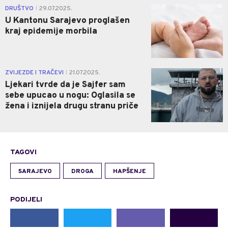
0
DRUŠTVO
29.07.2025.
|
U Kantonu Sarajevo proglašen
kraj epidemije morbila
1
ZVIJEZDE I TRAČEVI
21.07.2025.
|
Ljekari tvrde da je Sajfer sam
sebe upucao u nogu: Oglasila se
žena i iznijela drugu stranu priče
TAGOVI
SARAJEVO
DROGA
HAPŠENJE
PODIJELI