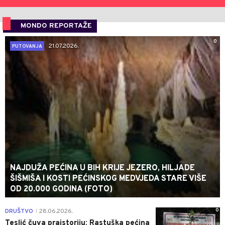
MONDO REPORTAŽE
0
21.07.2026.
PUTOVANJA
NAJDUŽA PEĆINA U BIH KRIJE JEZERO, HILJADE
ŠIŠMIŠA I KOSTI PEĆINSKOG MEDVJEDA STARE VIŠE
OD 20.000 GODINA (FOTO)
0
DRUŠTVO
28.06.2026.
|
Teslić čuva praistoriju: Rastuška pećina