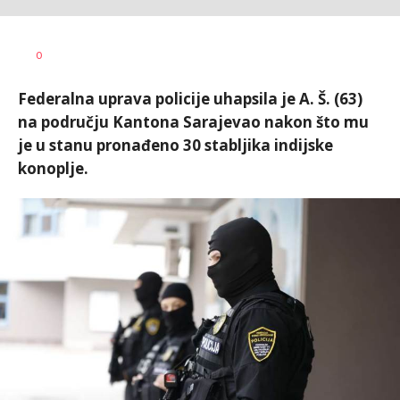
Nikolina
AUTOR
0
Damjanić
Federalna uprava policije uhapsila je A. Š. (63)
na području Kantona Sarajevao nakon što mu
je u stanu pronađeno 30 stabljika indijske
konoplje.