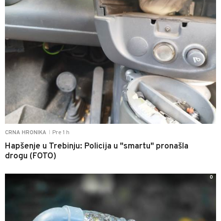
Pre 1 h
CRNA HRONIKA
|
Hapšenje u Trebinju: Policija u "smartu" pronašla
drogu (FOTO)
0