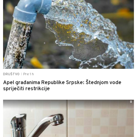
Pre 1 h
DRUŠTVO
|
Apel građanima Republike Srpske: Štednjom vode
spriječiti restrikcije
0