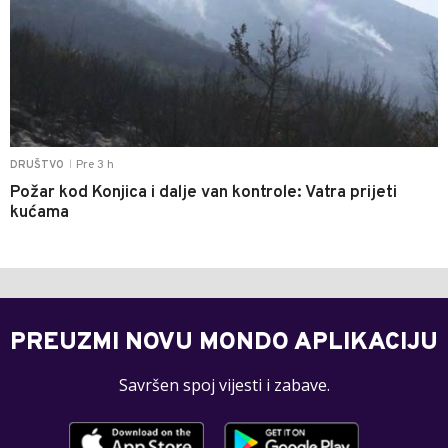
Pre 3 h
DRUŠTVO
|
Požar kod Konjica i dalje van kontrole: Vatra prijeti
kućama
PREUZMI NOVU MONDO APLIKACIJU
Savršen spoj vijesti i zabave.