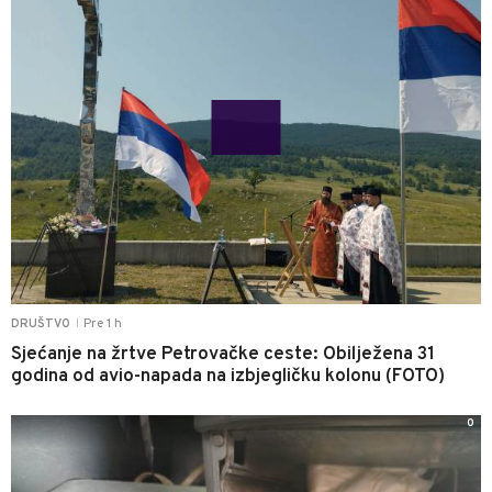
Pre 1 h
DRUŠTVO
|
Sjećanje na žrtve Petrovačke ceste: Obilježena 31
godina od avio-napada na izbjegličku kolonu (FOTO)
0