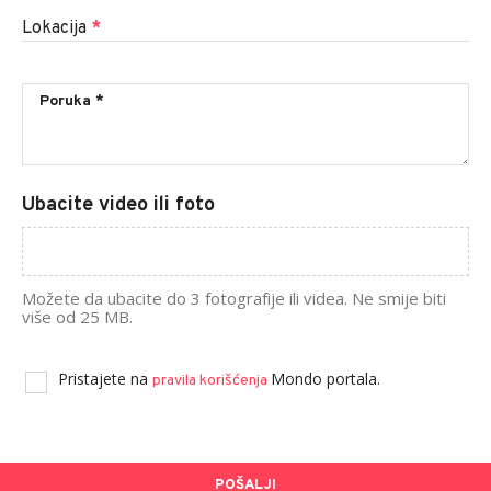
Lokacija
*
Ubacite video ili foto
Možete da ubacite do 3 fotografije ili videa. Ne smije biti
više od 25 MB.
Pristajete na
Mondo portala.
pravila korišćenja
POŠALJI