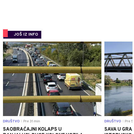
JOŠ IZ INFO
0
DRUŠTVO
Pre 31 min
DRUŠTVO
Pre 5
|
|
SAOBRAĆAJNI KOLAPS U
SAVA U GRAD