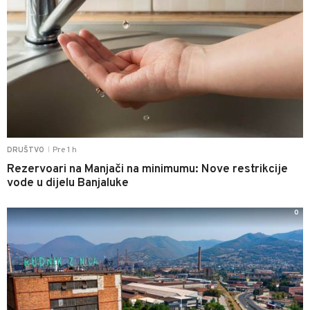
Pre 1 h
DRUŠTVO
|
Rezervoari na Manjači na minimumu: Nove restrikcije
vode u dijelu Banjaluke
0