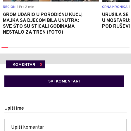
REGION
Pre 2 min
CRNA HRONIKA
|
|
GROM UDARIO U PORODIČNU KUĆU,
URUŠILA SE
MAJKA SA DJECOM BILA UNUTRA:
U MOSTARU:
SVE ŠTO SU STICALI GODINAMA
POD RUŠEV
NESTALO ZA TREN (FOTO)
KOMENTARI
0
SVI KOMENTARI
Upiši ime