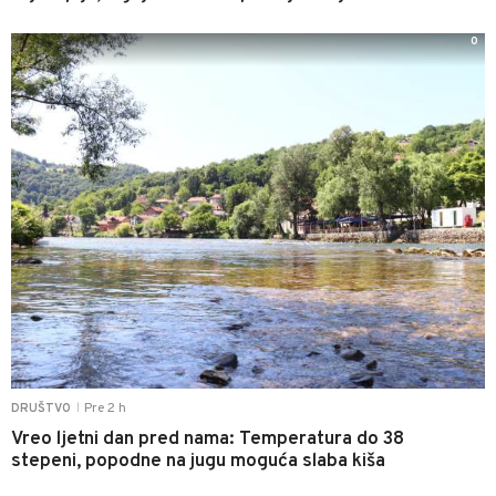
0
Pre 2 h
DRUŠTVO
|
Vreo ljetni dan pred nama: Temperatura do 38
stepeni, popodne na jugu moguća slaba kiša