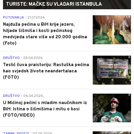
TURISTE: MAČKE SU VLADARI ISTANBULA
0
PUTOVANJA
21.07.2026.
|
Najduža pećina u BiH krije jezero,
hiljade šišmiša i kosti pećinskog
medvjeda stare više od 20.000 godina
(Foto)
0
DRUŠTVO
28.06.2026.
|
Teslić čuva praistoriju: Rastuška pećina
kao svjedok života neandertalaca
(FOTO)
0
DRUŠTVO
06.06.2026.
|
U Mićinoj pećini s mladim naučnikom iz
BiH: Istina o šišmišima i mitu o kosi
(FOTO/VIDEO)
0
ZANIMLJIVOSTI
05.06.2026.
|