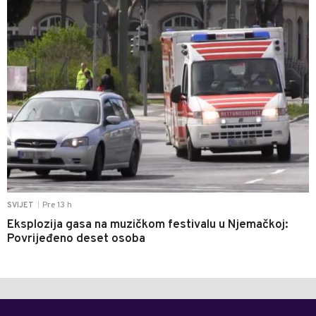
Pre 13 h
SVIJET
|
Eksplozija gasa na muzičkom festivalu u Njemačkoj:
Povrijeđeno deset osoba