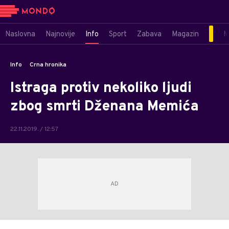
Naslovna
Najnovije
Info
Sport
Zabava
Magazin
M
Info
Crna hronika
Istraga protiv nekoliko ljudi
zbog smrti Dženana Memića
22.11.2019. / 12:57