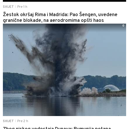
Pre 1 h
SVIJET
|
Žestok okršaj Rima i Madrida: Pao Šengen, uvedene
granične blokade, na aerodromima opšti haos
0
Pre 2 h
SVIJET
|