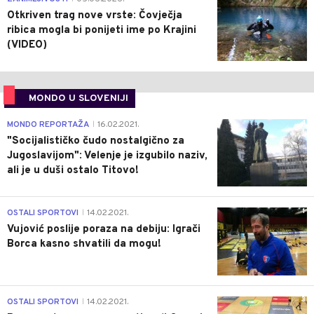
Otkriven trag nove vrste: Čovječja
ribica mogla bi ponijeti ime po Krajini
(VIDEO)
MONDO U SLOVENIJI
4
MONDO REPORTAŽA
16.02.2021.
|
"Socijalističko čudo nostalgično za
Jugoslavijom": Velenje je izgubilo naziv,
ali je u duši ostalo Titovo!
1
OSTALI SPORTOVI
14.02.2021.
|
Vujović poslije poraza na debiju: Igrači
Borca kasno shvatili da mogu!
3
OSTALI SPORTOVI
14.02.2021.
|