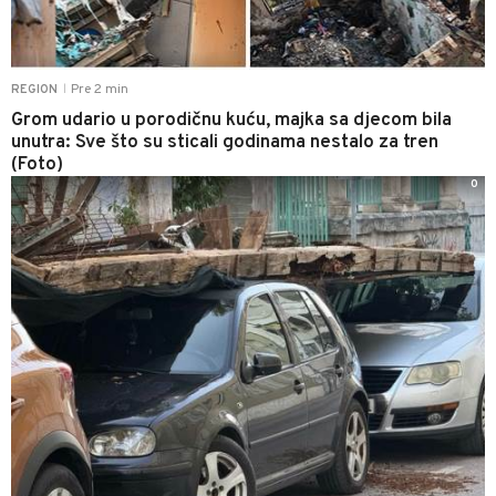
Pre 2 min
REGION
|
Grom udario u porodičnu kuću, majka sa djecom bila
unutra: Sve što su sticali godinama nestalo za tren
(Foto)
0