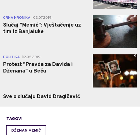
0
CRNA HRONIKA
02.07.2019.
|
Slučaj "Memić": Vještačenje uz
tim iz Banjaluke
0
POLITIKA
12.05.2019.
|
Protest "Pravda za Davida i
Dženana" u Beču
Sve o slučaju David Dragičević
TAGOVI
DŽENAN MEMIĆ