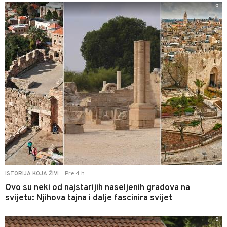
0
Pre 4 h
ISTORIJA KOJA ŽIVI
|
Ovo su neki od najstarijih naseljenih gradova na
svijetu: Njihova tajna i dalje fascinira svijet
0