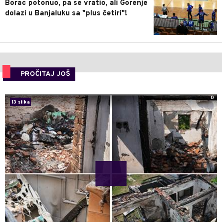
Borac potonuo, pa se vratio, ali Gorenje
dolazi u Banjaluku sa "plus četiri"!
PROČITAJ JOŠ
0
13 slika