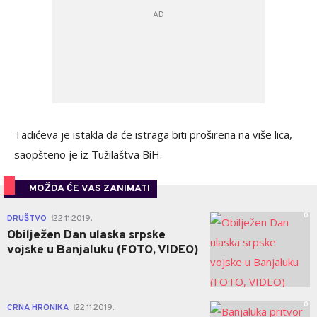
Tadićeva je istakla da će istraga biti proširena na više lica,
saopšteno je iz Tužilaštva BiH.
MOŽDA ĆE VAS ZANIMATI
0
DRUŠTVO
22.11.2019.
|
Obilježen Dan ulaska srpske
vojske u Banjaluku (FOTO, VIDEO)
0
CRNA HRONIKA
22.11.2019.
|