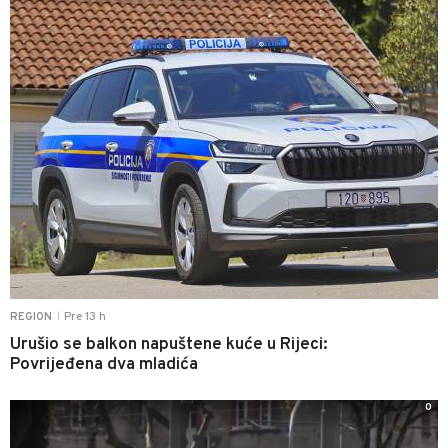
Pre 13 h
REGION
|
Urušio se balkon napuštene kuće u Rijeci:
Povrijeđena dva mladića
0