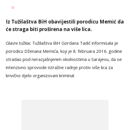
SRNA
AUTOR
0
1
Iz Tužilaštva BiH obavijestili porodicu Memić da
će straga biti proširena na više lica.
Glavni tužilac Tužilaštva BiH Gordana Tadić informisala je
porodicu Dženana Memića, koji je 8. februara 2016. godine
stradao pod nerazjašnjenim okolnostima u Sarajevu, da se
intenzivno sprovode istražne radnje protiv više lica za
krivično djelo organizovani kriminal.