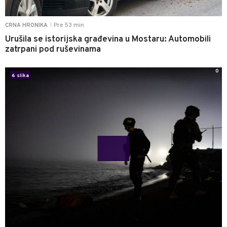
Pre 53 min
CRNA HRONIKA
|
Urušila se istorijska građevina u Mostaru: Automobili
zatrpani pod ruševinama
0
6 slika