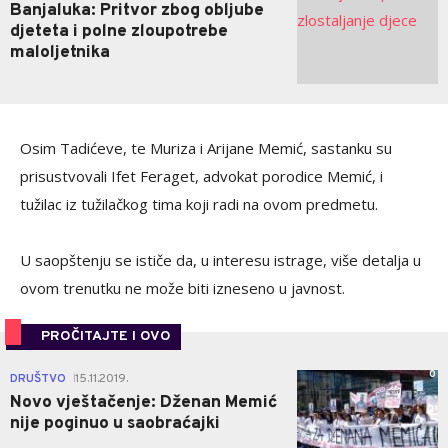
Banjaluka: Pritvor zbog obljube
djeteta i polne zloupotrebe
maloljetnika
Osim Tadićeve, te Muriza i Arijane Memić, sastanku su
prisustvovali Ifet Feraget, advokat porodice Memić, i
tužilac iz tužilačkog tima koji radi na ovom predmetu.
U saopštenju se ističe da, u interesu istrage, više detalja u
ovom trenutku ne može biti izneseno u javnost.
PROČITAJTE I OVO
0
DRUŠTVO
15.11.2019.
|
Novo vještačenje: Dženan Memić
nije poginuo u saobraćajki