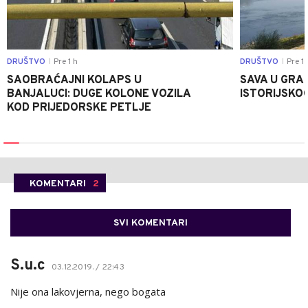
DRUŠTVO
Pre 1 h
DRUŠTVO
Pre 1 
|
|
SAOBRAĆAJNI KOLAPS U
SAVA U GRAD
BANJALUCI: DUGE KOLONE VOZILA
ISTORIJSKOG
KOD PRIJEDORSKE PETLJE
KOMENTARI
2
SVI KOMENTARI
S.u.c
03.12.2019. / 22:43
Nije ona lakovjerna, nego bogata