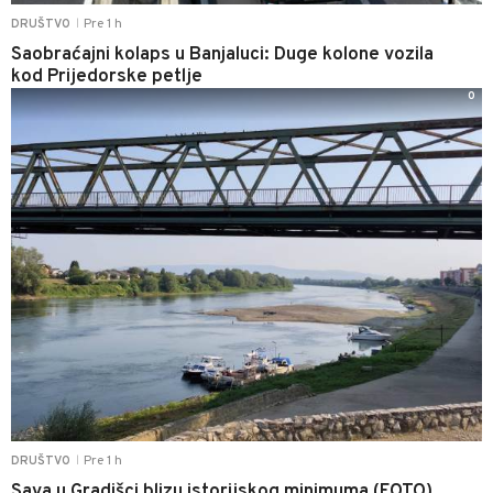
Pre 1 h
DRUŠTVO
|
Saobraćajni kolaps u Banjaluci: Duge kolone vozila
kod Prijedorske petlje
0
Pre 1 h
DRUŠTVO
|
Sava u Gradišci blizu istorijskog minimuma (FOTO)