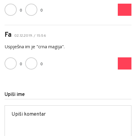
0
0
Fa
02.12.2019. / 15:56
Uspješna im je "crna magija".
0
0
Upiši ime