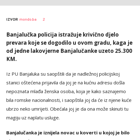
Brankica
AUTOR
2
IZVOR
mondo.ba
Spasenić
Banjalučka policija istražuje krivično djelo
prevara koje se dogodilo u ovom gradu, kaga je
od jedne lakovjerne Banjalučanke uzeto 25.300
KM.
Iz PU Banjaluka su saopštili da je nadležnoj policijskoj
stanici oštećena prijavila da joj je na kućnu adresu došla
nepoznata mlađa ženska osoba, koja je kako saznajemo
bila romske nacionalnosti, i saopštila joj da će iz njene kuće
ubrzo neko umrijeti. Obećala joj je da ona može skinuti tu
magiju uz naplatu usluge.
Banjalučanka je iznijela novac u koverti u kojoj je bilo