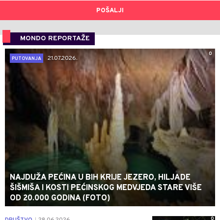
POŠALJI
MONDO REPORTAŽE
0
21.07.2026.
PUTOVANJA
NAJDUŽA PEĆINA U BIH KRIJE JEZERO, HILJADE
ŠIŠMIŠA I KOSTI PEĆINSKOG MEDVJEDA STARE VIŠE
OD 20.000 GODINA (FOTO)
0
|