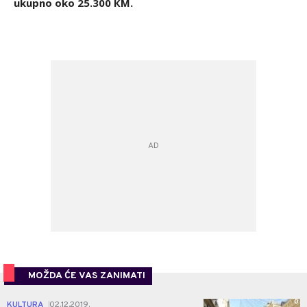
ukupno oko 25.300 КM.
MOŽDA ĆE VAS ZANIMATI
0
KULTURA
02.12.2019.
|