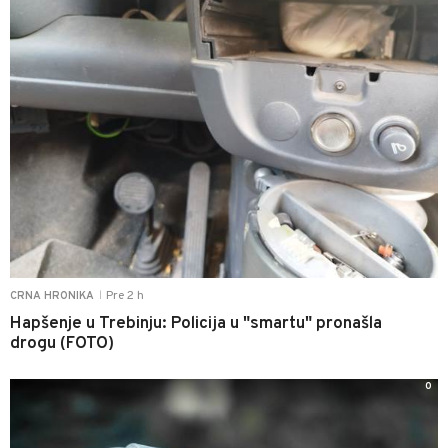
Pre 2 h
CRNA HRONIKA
|
Hapšenje u Trebinju: Policija u "smartu" pronašla
drogu (FOTO)
0