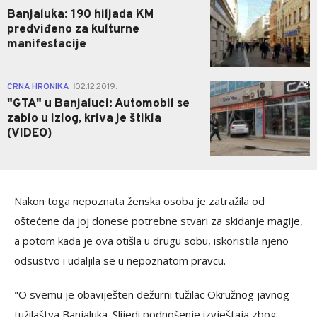
Banjaluka: 190 hiljada KM
predviđeno za kulturne
manifestacije
2
CRNA HRONIKA
02.12.2019.
|
"GTA" u Banjaluci: Automobil se
zabio u izlog, kriva je štikla
(VIDEO)
Nakon toga nepoznata ženska osoba je zatražila od
oštećene da joj donese potrebne stvari za skidanje magije,
a potom kada je ova otišla u drugu sobu, iskoristila njeno
odsustvo i udaljila se u nepoznatom pravcu.
"O svemu je obaviješten dežurni tužilac Okružnog javnog
tužilaštva Banjaluka. Slijedi podnošenje izvještaja zbog