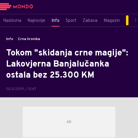
Naslovna
Najnovije
Info
Sport
Zabava
Magazin
M
Info
Crna hronika
Tokom "skidanja crne magije":
Lakovjerna Banjalučanka
ostala bez 25.300 KM
02.12.2019. / 12:47