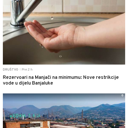
Pre 2 h
DRUŠTVO
|
Rezervoari na Manjači na minimumu: Nove restrikcije
vode u dijelu Banjaluke
0