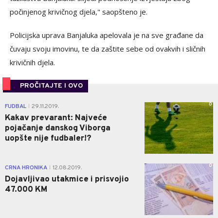
počinjenog krivičnog djela," saopšteno je.
Policijska uprava Banjaluka apelovala je na sve građane da
čuvaju svoju imovinu, te da zaštite sebe od ovakvih i sličnih
krivičnih djela.
PROČITAJTE I OVO
0
FUDBAL
29.11.2019.
|
Kakav prevarant: Najveće
pojačanje danskog Viborga
uopšte nije fudbaler!?
0
CRNA HRONIKA
12.08.2019.
|
Dojavljivao utakmice i prisvojio
47.000 KM