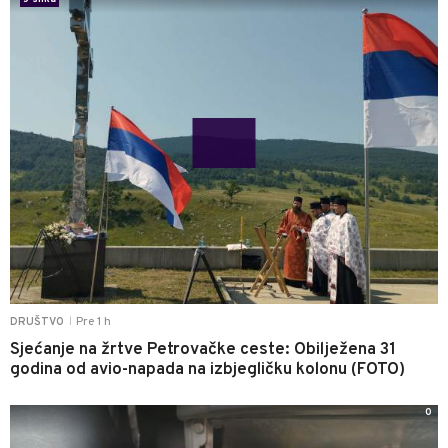
Pre 1 h
DRUŠTVO
|
Sjećanje na žrtve Petrovačke ceste: Obilježena 31
godina od avio-napada na izbjegličku kolonu (FOTO)
0