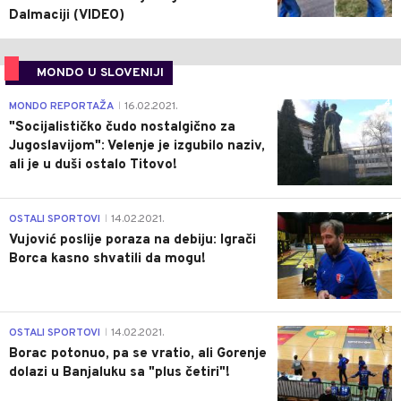
Dalmaciji (VIDEO)
MONDO U SLOVENIJI
4
MONDO REPORTAŽA
16.02.2021.
|
"Socijalističko čudo nostalgično za
Jugoslavijom": Velenje je izgubilo naziv,
ali je u duši ostalo Titovo!
1
OSTALI SPORTOVI
14.02.2021.
|
Vujović poslije poraza na debiju: Igrači
Borca kasno shvatili da mogu!
3
OSTALI SPORTOVI
14.02.2021.
|
Borac potonuo, pa se vratio, ali Gorenje
dolazi u Banjaluku sa "plus četiri"!