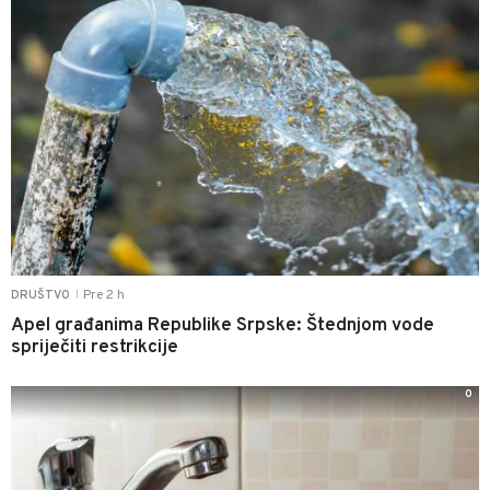
Pre 2 h
DRUŠTVO
|
Apel građanima Republike Srpske: Štednjom vode
spriječiti restrikcije
0