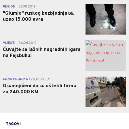
0
REGION
07.08.2019.
|
"Glumio" ruskog bezbjednjaka,
uzeo 15.000 evra
0
VIJESTI
06.06.2019.
|
Čuvajte se lažnih nagradnih igara
na Fejsbuku!
0
CRNA HRONIKA
24.05.2019.
|
Osumnjičeni da su oštetili firmu
za 240.000 KM
TAGOVI