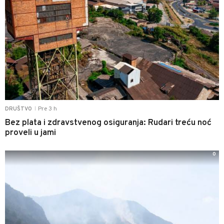
Pre 3 h
DRUŠTVO
|
Bez plata i zdravstvenog osiguranja: Rudari treću noć
proveli u jami
0