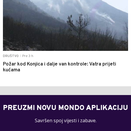
Pre 3 h
DRUŠTVO
|
Požar kod Konjica i dalje van kontrole: Vatra prijeti
kućama
PREUZMI NOVU MONDO APLIKACIJU
Savršen spoj vijesti i zabave.