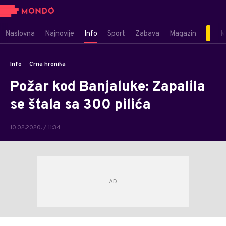
Naslovna
Najnovije
Info
Sport
Zabava
Magazin
M
Info
Crna hronika
Požar kod Banjaluke: Zapalila
se štala sa 300 pilića
10.02.2020. / 11:34