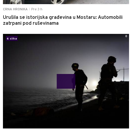
Pre 3 h
CRNA HRONIKA
|
Urušila se istorijska građevina u Mostaru: Automobili
zatrpani pod ruševinama
0
6 slika