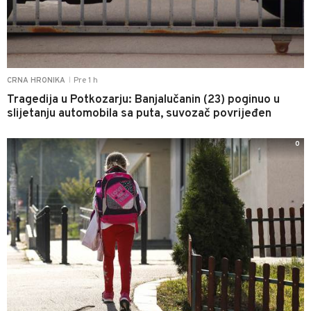
Pre 1 h
CRNA HRONIKA
|
Tragedija u Potkozarju: Banjalučanin (23) poginuo u
slijetanju automobila sa puta, suvozač povrijeđen
0