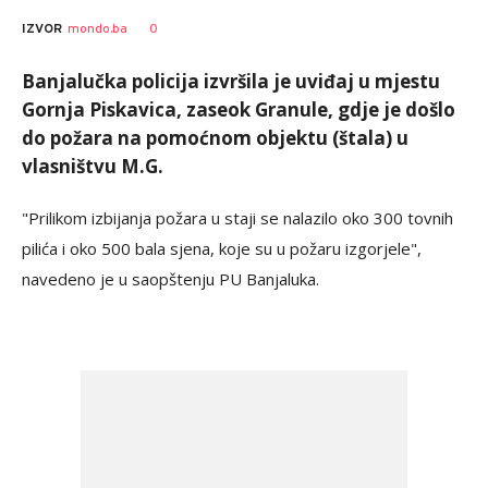
0
IZVOR
mondo.ba
Banjalučka policija izvršila je uviđaj u mjestu
Gornja Piskavica, zaseok Granule, gdje je došlo
do požara na pomoćnom objektu (štala) u
vlasništvu M.G.
"Prilikom izbijanja požara u staji se nalazilo oko 300 tovnih
pilića i oko 500 bala sjena, koje su u požaru izgorjele",
navedeno je u saopštenju PU Banjaluka.