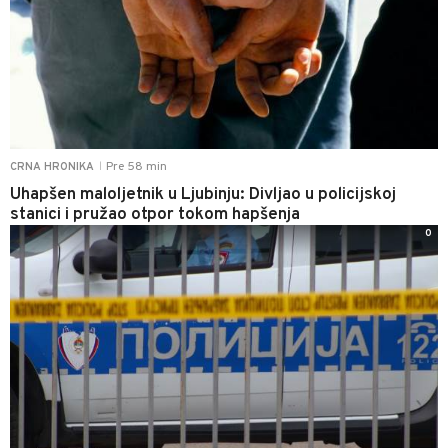
Pre 58 min
CRNA HRONIKA
|
Uhapšen maloljetnik u Ljubinju: Divljao u policijskoj
stanici i pružao otpor tokom hapšenja
0