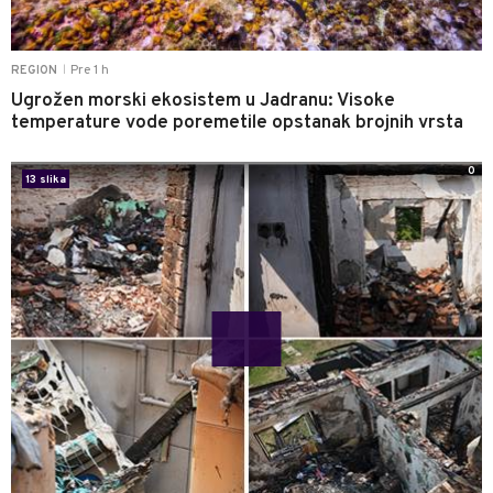
Pre 1 h
REGION
|
Ugrožen morski ekosistem u Jadranu: Visoke
temperature vode poremetile opstanak brojnih vrsta
0
13 slika