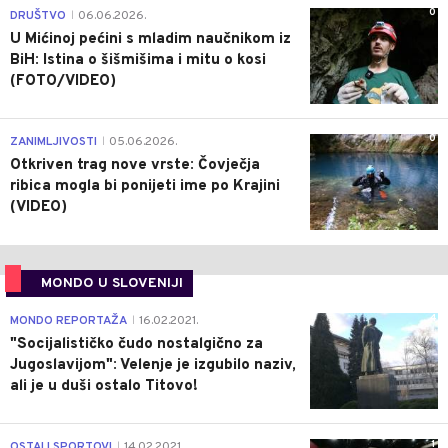
0
DRUŠTVO
06.06.2026.
|
U Mićinoj pećini s mladim naučnikom iz
BiH: Istina o šišmišima i mitu o kosi
(FOTO/VIDEO)
0
ZANIMLJIVOSTI
05.06.2026.
|
Otkriven trag nove vrste: Čovječja
ribica mogla bi ponijeti ime po Krajini
(VIDEO)
MONDO U SLOVENIJI
4
MONDO REPORTAŽA
16.02.2021.
|
"Socijalističko čudo nostalgično za
Jugoslavijom": Velenje je izgubilo naziv,
ali je u duši ostalo Titovo!
1
OSTALI SPORTOVI
14.02.2021.
|