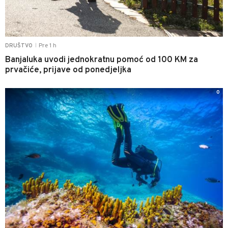
Pre 1 h
DRUŠTVO
|
Banjaluka uvodi jednokratnu pomoć od 100 KM za
prvačiće, prijave od ponedjeljka
0