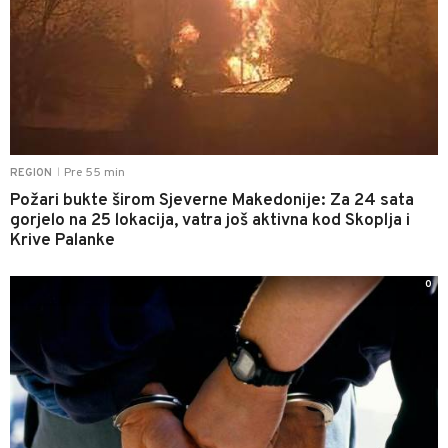
Pre 55 min
REGION
|
Požari bukte širom Sjeverne Makedonije: Za 24 sata
gorjelo na 25 lokacija, vatra još aktivna kod Skoplja i
Krive Palanke
0