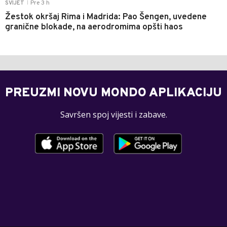
Pre 3 h
SVIJET
|
Žestok okršaj Rima i Madrida: Pao Šengen, uvedene
granične blokade, na aerodromima opšti haos
PREUZMI NOVU MONDO APLIKACIJU
Savršen spoj vijesti i zabave.