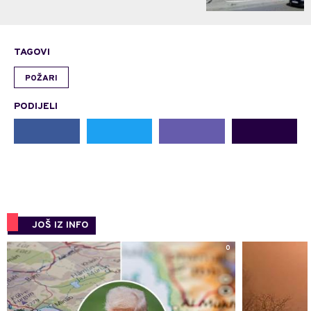
TAGOVI
POŽARI
PODIJELI
JOŠ IZ INFO
0