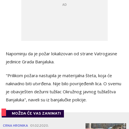
Napominju da je požar lokalizovan od strane Vatrogasne
jedinice Grada Banjaluka.
"Prilikom požara nastupila je materijalna šteta, koja će
naknadno biti utvrđena. Nije bilo povrijeđenih lica. O svemu
je obavješten dežurni tužilac Okružnog javnog tužilaštva
Banjaluka", naveli su iz banjalučke policije.
MOŽDA ĆE VAS ZANIMATI
0
CRNA HRONIKA
01.02.2020.
|