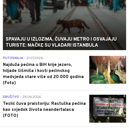
SPAVAJU U IZLOZIMA, ČUVAJU METRO I OSVAJAJU
TURISTE: MAČKE SU VLADARI ISTANBULA
0
PUTOVANJA
21.07.2026.
|
Najduža pećina u BiH krije jezero,
hiljade šišmiša i kosti pećinskog
medvjeda stare više od 20.000 godina
(Foto)
0
DRUŠTVO
28.06.2026.
|
Teslić čuva praistoriju: Rastuška pećina
kao svjedok života neandertalaca
(FOTO)