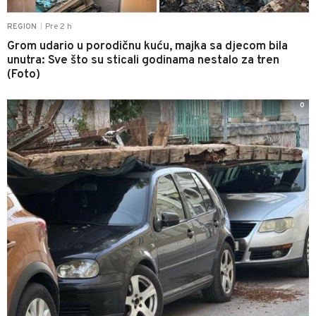
Pre 2 h
REGION
|
Grom udario u porodičnu kuću, majka sa djecom bila
unutra: Sve što su sticali godinama nestalo za tren
(Foto)
0