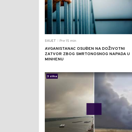
Pre 15 min
SVIJET
|
AVGANISTANAC OSUĐEN NA DOŽIVOTNI
ZATVOR ZBOG SMRTONOSNOG NAPADA U
MINHENU
3 slika