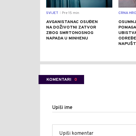
SVIJET
Pre 15 min
CRNA HRO
|
AVGANISTANAC OSUĐEN
OSUMNJ
NA DOŽIVOTNI ZATVOR
POMAGA
ZBOG SMRTONOSNOG
UBISTVA
NAPADA U MINHENU
ODREĐE
NAPUŠT
KOMENTARI
0
Upiši ime