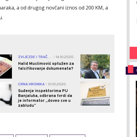
 maraka, a od drugog novčani iznos od 200 KM, a
u.
0
0
ZVIJEZDE I TRAČEVI
14.10.2020.
|
Halid Muslimović optužen za
falsifikovanje dokumenata?
1
0
CRNA HRONIKA
01.10.2020.
|
Suđenje inspektorima PU
Banjaluka, odbrana tvrdi da
je informator „doveo sve u
zabludu“