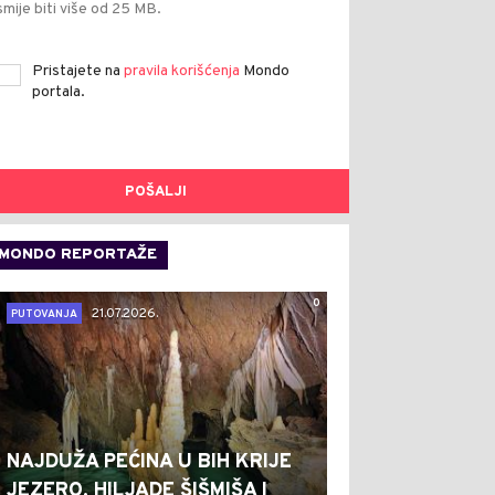
smije biti više od 25 MB.
Pristajete na
pravila korišćenja
Mondo
portala.
POŠALJI
MONDO REPORTAŽE
0
21.07.2026.
PUTOVANJA
NAJDUŽA PEĆINA U BIH KRIJE
JEZERO, HILJADE ŠIŠMIŠA I