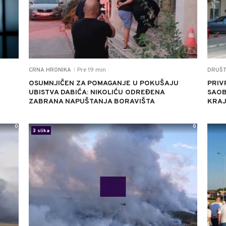
Pre 19 min
CRNA HRONIKA
DRUŠ
|
OSUMNJIČEN ZA POMAGANJE U POKUŠAJU
PRIV
UBISTVA DABIĆA: NIKOLIĆU ODREĐENA
SAOB
ZABRANA NAPUŠTANJA BORAVIŠTA
KRAJ
0
0
3 slika