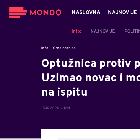
NASLOVNA
NAJNOVIJE
Info:
NAJNOVIJE
POLITI
Info
Crna hronika
Optužnica protiv 
Uzimao novac i mo
na ispitu
15.10.2020. / 12:41