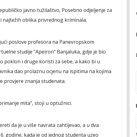
epubličko javno tužilaštvo, Posebno odjeljenje za
i najtežih oblika privrednog kriminala.
jajući poslove profesora na Panevropskom
irtuelne studije "Apeiron" Banjaluka, gdje je bio
io poklon i druge koristi za sebe, a kako bi u
avnika dao prolaznu ocjenu na ispitima na kojima
e provjere znanja studenata.
primanje mita", stoji u optužnici.
eti da je u više navrata zahtijevao, a u dva
016. godine, kada je od jednog studenta uzeo