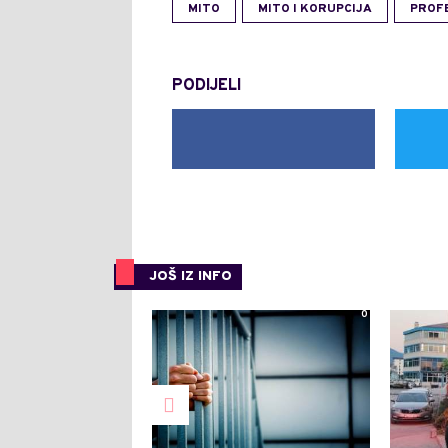
MITO
MITO I KORUPCIJA
PROF
PODIJELI
JOŠ IZ INFO
0