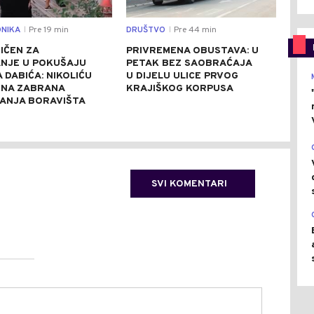
NIKA
Pre 19 min
DRUŠTVO
Pre 44 min
REGI
|
|
IČEN ZA
PRIVREMENA OBUSTAVA: U
NEZ
NJE U POKUŠAJU
PETAK BEZ SAOBRAĆAJA
KAT
 DABIĆA: NIKOLIĆU
U DIJELU ULICE PRVOG
ZAS
NA ZABRANA
KRAJIŠKOG KORPUSA
POŽ
ANJA BORAVIŠTA
PEŠ
SVI KOMENTARI