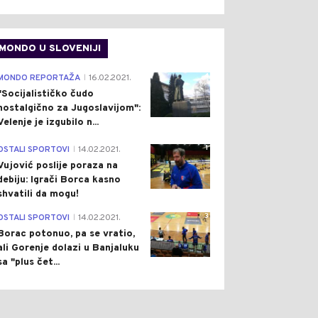
ON
Pre 59 min
REGION
Pre 2 h
|
|
MONDO U SLOVENIJI
APAMĆENA
KATASTROFALAN POŽAR
ASTROFA:
"GUTA" DELIBLATSKU
TRAŠUJUĆI SNIMCI
PEŠČARU: CIJELO SELO
4
MONDO REPORTAŽA
16.02.2021.
|
ARA U DELIBLATSKOJ
EVAKUISANO
"Socijalističko čudo
ČARI (VIDEO)
nostalgično za Jugoslavijom":
Velenje je izgubilo n...
1
OSTALI SPORTOVI
14.02.2021.
|
Vujović poslije poraza na
debiju: Igrači Borca kasno
shvatili da mogu!
3
OSTALI SPORTOVI
14.02.2021.
|
Borac potonuo, pa se vratio,
ali Gorenje dolazi u Banjaluku
sa "plus čet...