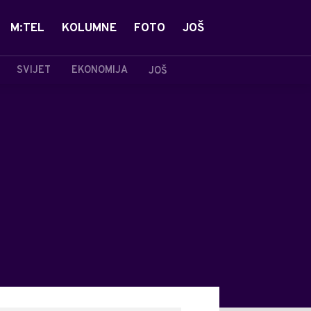
M:TEL
KOLUMNE
FOTO
JOŠ
SVIJET
EKONOMIJA
JOŠ