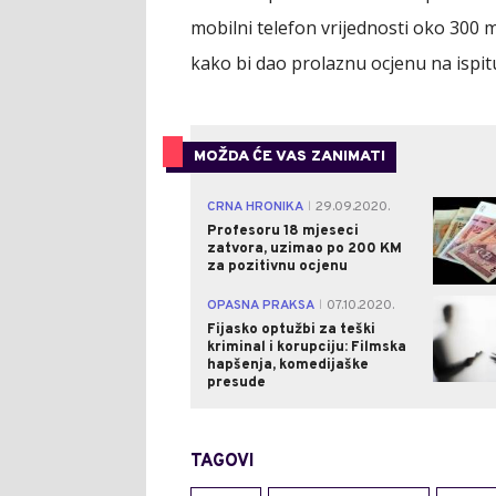
mobilni telefon vrijednosti oko 300
kako bi dao prolaznu ocjenu na ispit
MOŽDA ĆE VAS ZANIMATI
CRNA HRONIKA
29.09.2020.
|
Profesoru 18 mjeseci
zatvora, uzimao po 200 KM
za pozitivnu ocjenu
OPASNA PRAKSA
07.10.2020.
|
Fijasko optužbi za teški
kriminal i korupciju: Filmska
hapšenja, komedijaške
presude
TAGOVI