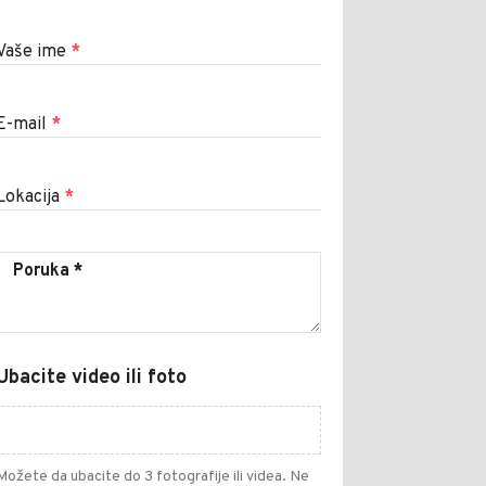
Vaše ime
*
E-mail
*
Lokacija
*
Ubacite video ili foto
Možete da ubacite do 3 fotografije ili videa. Ne