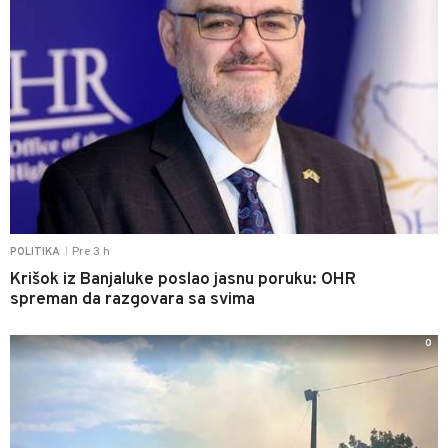
Pre 3 h
POLITIKA
|
Krišok iz Banjaluke poslao jasnu poruku: OHR
spreman da razgovara sa svima
0