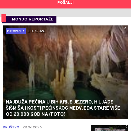
POŠALJI
MONDO REPORTAŽE
0
21.07.2026.
PUTOVANJA
NAJDUŽA PEĆINA U BIH KRIJE JEZERO, HILJADE
ŠIŠMIŠA I KOSTI PEĆINSKOG MEDVJEDA STARE VIŠE
OD 20.000 GODINA (FOTO)
0
DRUŠTVO
28.06.2026.
|