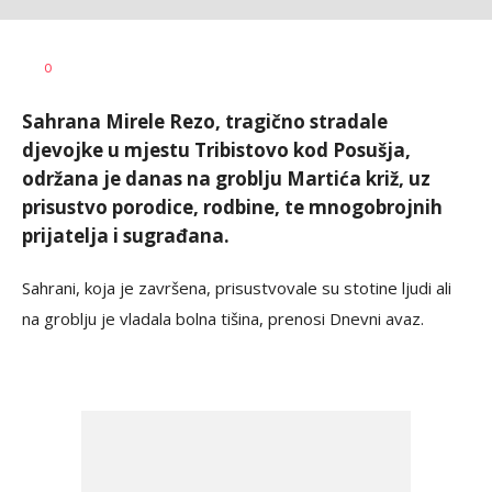
Siniša
AUTOR
0
Stanić
Sahrana Mirele Rezo, tragično stradale
djevojke u mjestu Tribistovo kod Posušja,
održana je danas na groblju Martića križ, uz
prisustvo porodice, rodbine, te mnogobrojnih
prijatelja i sugrađana.
Sahrani, koja je završena, prisustvovale su stotine ljudi ali
na groblju je vladala bolna tišina, prenosi Dnevni avaz.