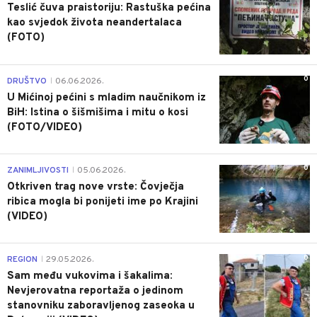
Teslić čuva praistoriju: Rastuška pećina
kao svjedok života neandertalaca
(FOTO)
0
DRUŠTVO
06.06.2026.
|
U Mićinoj pećini s mladim naučnikom iz
BiH: Istina o šišmišima i mitu o kosi
(FOTO/VIDEO)
0
ZANIMLJIVOSTI
05.06.2026.
|
Otkriven trag nove vrste: Čovječja
ribica mogla bi ponijeti ime po Krajini
(VIDEO)
0
REGION
29.05.2026.
|
Sam među vukovima i šakalima:
Nevjerovatna reportaža o jedinom
stanovniku zaboravljenog zaseoka u