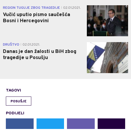
0
REGION TUGUJE ZBOG TRAGEDIJE
02.01.2021.
|
Vučić uputio pismo saučešća
Bosni i Hercegovini
0
DRUŠTVO
02.01.2021.
|
Danas je dan žalosti u BiH zbog
tragedije u Posušju
TAGOVI
POSUŠJE
PODIJELI