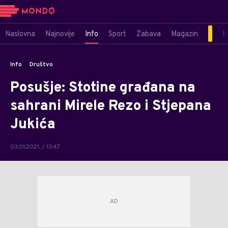
Naslovna
Najnovije
Info
Sport
Zabava
Magazin
M
Info
Društvo
Posušje: Stotine građana na
sahrani Mirele Rezo i Stjepana
Jukića
03.01.2021. / 13:47