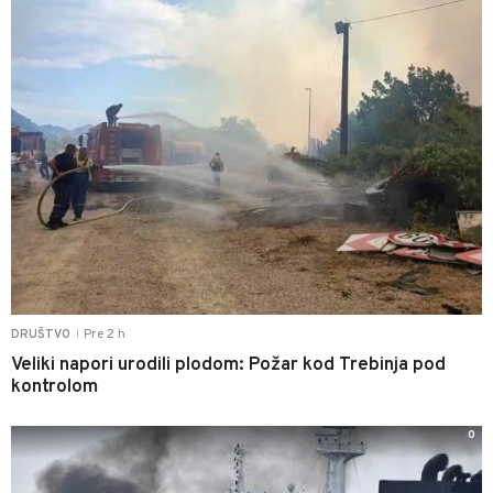
Pre 2 h
DRUŠTVO
|
Veliki napori urodili plodom: Požar kod Trebinja pod
kontrolom
0