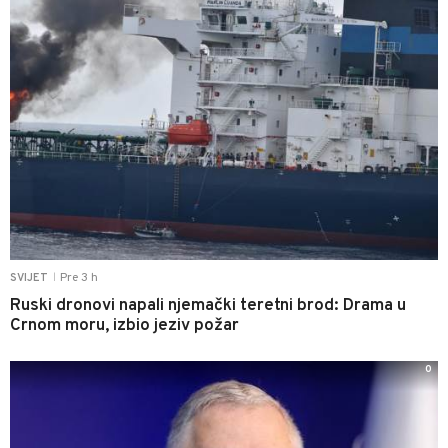
Pre 3 h
SVIJET
|
Ruski dronovi napali njemački teretni brod: Drama u
Crnom moru, izbio jeziv požar
0