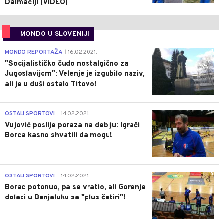
Dalmaciji (VIDEO)
MONDO U SLOVENIJI
4
MONDO REPORTAŽA
16.02.2021.
|
"Socijalističko čudo nostalgično za
Jugoslavijom": Velenje je izgubilo naziv,
ali je u duši ostalo Titovo!
1
OSTALI SPORTOVI
14.02.2021.
|
Vujović poslije poraza na debiju: Igrači
Borca kasno shvatili da mogu!
3
OSTALI SPORTOVI
14.02.2021.
|
Borac potonuo, pa se vratio, ali Gorenje
dolazi u Banjaluku sa "plus četiri"!