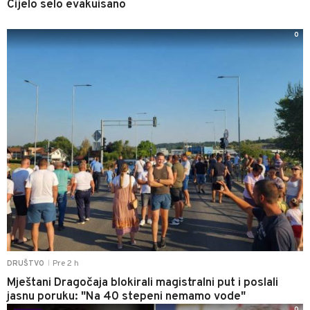
Cijelo selo evakuisano
0
Pre 2 h
DRUŠTVO
|
Mještani Dragočaja blokirali magistralni put i poslali
jasnu poruku: "Na 40 stepeni nemamo vode"
0