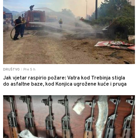
Pre 5 h
DRUŠTVO
|
Jak vjetar raspirio požare: Vatra kod Trebinja stigla
do asfaltne baze, kod Konjica ugrožene kuće i pruga
0