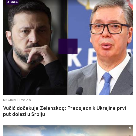
4 slika
Pre 2 h
REGION
|
Vučić dočekuje Zelenskog: Predsjednik Ukrajine prvi
put dolazi u Srbiju
0