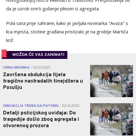
novogodišnjoj noći u vikendici u Tribistovu. Pretpostavlja se
da je uzrok smrti gušenje plinom iz agregata.
Pola sata prije sahrane, kako je javljala novinarka "Avaza" s
lica mjesta, stotine građana pristizalo je na groblje Martića
križ.
MOŽDA ĆE VAS ZANIMATI
0
CRNA HRONIKA
02.01.2021.
|
Završena obdukcija tijela
tragično nastradalih tinejdžera u
Posušju
0
OBDUKCIJA TREBA DA POTVRDI
02.01.2021.
|
Detalji policijskog uviđaja: Do
tragedije došlo zbog agregata i
otvorenog prozora