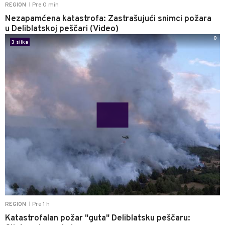
Pre 0 min
REGION
|
Nezapamćena katastrofa: Zastrašujući snimci požara
u Deliblatskoj peščari (Video)
0
3 slika
Pre 1 h
REGION
|
Katastrofalan požar "guta" Deliblatsku peščaru: