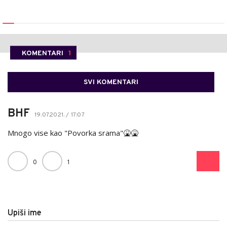
KOMENTARI
1
SVI KOMENTARI
BHF
19.07.2021. / 17:07
Mnogo vise kao "Povorka srama"🤮🤮
0
1
Upiši ime