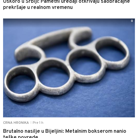
Uskoro u Srbiji: Pametni uređaji otkrivaju saobraćajne
prekršaje u realnom vremenu
0
Pre 1 h
CRNA HRONIKA
|
Brutalno nasilje u Bijeljini: Metalnim bokserom nanio
teške povrede