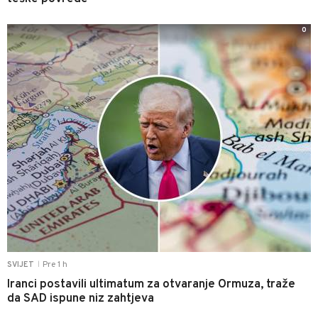
0
Pre 1 h
SVIJET
|
Iranci postavili ultimatum za otvaranje Ormuza, traže
da SAD ispune niz zahtjeva