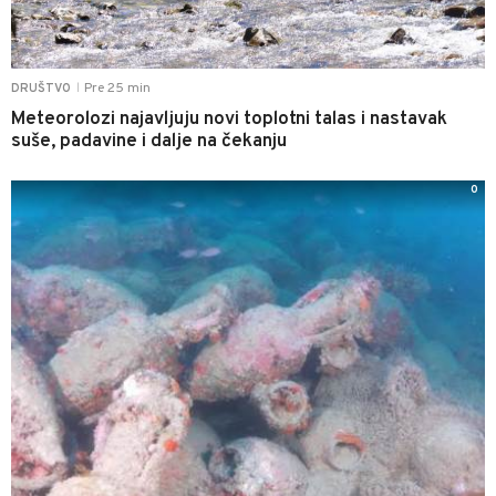
Pre 25 min
DRUŠTVO
|
Meteorolozi najavljuju novi toplotni talas i nastavak
suše, padavine i dalje na čekanju
0