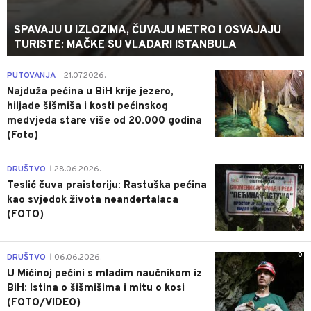
SPAVAJU U IZLOZIMA, ČUVAJU METRO I OSVAJAJU
TURISTE: MAČKE SU VLADARI ISTANBULA
0
PUTOVANJA
21.07.2026.
|
Najduža pećina u BiH krije jezero,
hiljade šišmiša i kosti pećinskog
medvjeda stare više od 20.000 godina
(Foto)
0
DRUŠTVO
28.06.2026.
|
Teslić čuva praistoriju: Rastuška pećina
kao svjedok života neandertalaca
(FOTO)
0
DRUŠTVO
06.06.2026.
|
U Mićinoj pećini s mladim naučnikom iz
BiH: Istina o šišmišima i mitu o kosi
(FOTO/VIDEO)