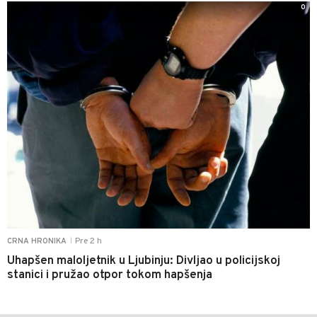
0
Pre 2 h
CRNA HRONIKA
|
Uhapšen maloljetnik u Ljubinju: Divljao u policijskoj
stanici i pružao otpor tokom hapšenja