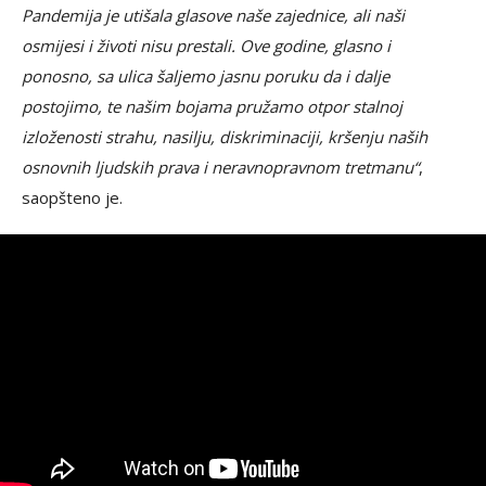
Pandemija je utišala glasove naše zajednice, ali naši
osmijesi i životi nisu prestali. Ove godine, glasno i
ponosno, sa ulica šaljemo jasnu poruku da i dalje
postojimo, te našim bojama pružamo otpor stalnoj
izloženosti strahu, nasilju, diskriminaciji, kršenju naših
osnovnih ljudskih prava i neravnopravnom tretmanu“
,
saopšteno je.