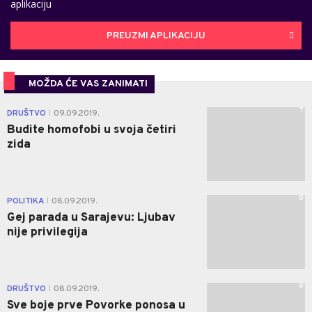
aplikaciju
PREUZMI APLIKACIJU
MOŽDA ĆE VAS ZANIMATI
7
DRUŠTVO
09.09.2019.
|
Budite homofobi u svoja četiri
zida
0
POLITIKA
08.09.2019.
|
Gej parada u Sarajevu: Ljubav
nije privilegija
0
DRUŠTVO
08.09.2019.
|
Sve boje prve Povorke ponosa u