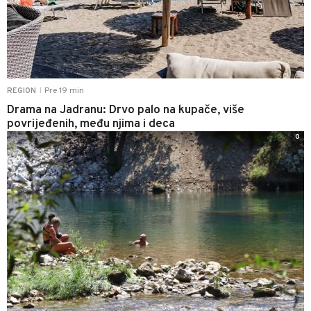
Pre 19 min
REGION
|
Drama na Jadranu: Drvo palo na kupače, više
povrijeđenih, među njima i deca
0