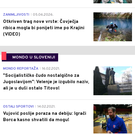
0
ZANIMLJIVOSTI
05.06.2026.
|
Otkriven trag nove vrste: Čovječja
ribica mogla bi ponijeti ime po Krajini
(VIDEO)
MONDO U SLOVENIJI
4
MONDO REPORTAŽA
16.02.2021.
|
"Socijalističko čudo nostalgično za
Jugoslavijom": Velenje je izgubilo naziv,
ali je u duši ostalo Titovo!
1
OSTALI SPORTOVI
14.02.2021.
|
Vujović poslije poraza na debiju: Igrači
Borca kasno shvatili da mogu!