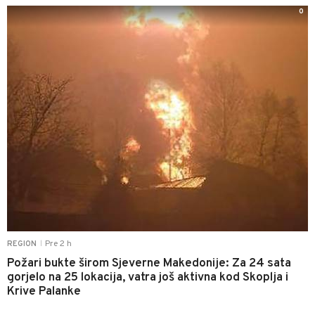
0
Pre 2 h
REGION
|
Požari bukte širom Sjeverne Makedonije: Za 24 sata
gorjelo na 25 lokacija, vatra još aktivna kod Skoplja i
Krive Palanke