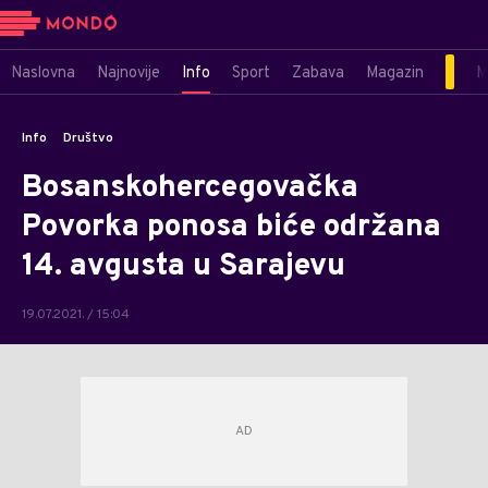
Naslovna
Najnovije
Info
Sport
Zabava
Magazin
M
Info
Društvo
Bosanskohercegovačka
Povorka ponosa biće održana
14. avgusta u Sarajevu
19.07.2021. / 15:04