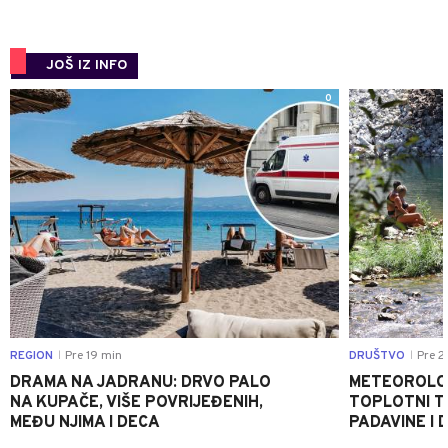
JOŠ IZ INFO
0
REGION
Pre 19 min
DRUŠTVO
Pre 2
|
|
DRAMA NA JADRANU: DRVO PALO
METEOROLOZ
NA KUPAČE, VIŠE POVRIJEĐENIH,
TOPLOTNI T
MEĐU NJIMA I DECA
PADAVINE I 