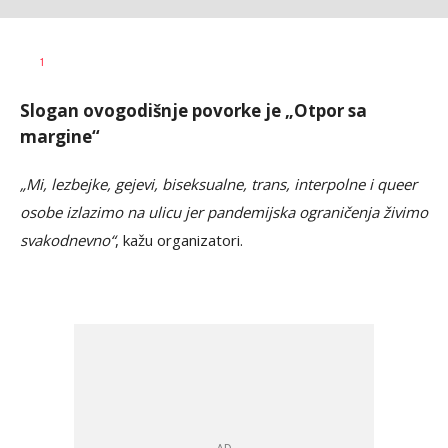
Vesna
AUTOR
1
Kerkez
Slogan ovogodišnje povorke je „Otpor sa
margine“
„Mi, lezbejke, gejevi, biseksualne, trans, interpolne i queer
osobe izlazimo na ulicu jer pandemijska ograničenja živimo
svakodnevno“
, kažu organizatori.