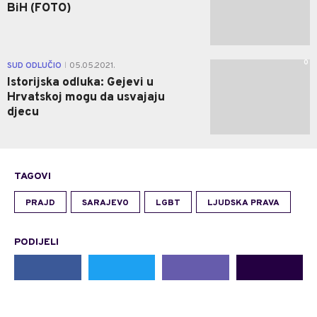
BiH (FOTO)
0
SUD ODLUČIO
05.05.2021.
|
Istorijska odluka: Gejevi u
Hrvatskoj mogu da usvajaju
djecu
TAGOVI
PRAJD
SARAJEVO
LGBT
LJUDSKA PRAVA
PODIJELI