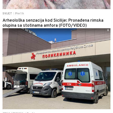
Pre 1 h
SVIJET
|
Arheološka senzacija kod Sicilije: Pronađena rimska
olupina sa stotinama amfora (FOTO/VIDEO)
0