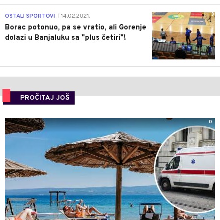
3
OSTALI SPORTOVI
14.02.2021.
|
Borac potonuo, pa se vratio, ali Gorenje
dolazi u Banjaluku sa "plus četiri"!
PROČITAJ JOŠ
0