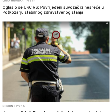
Pre 1 h
CRNA HRONIKA
|
Oglasio se UKC RS: Povrijeđeni suvozač iz nesreće u
Potkozarju stabilnog zdravstvenog stanja
0
Pre 1 h
REGION
|