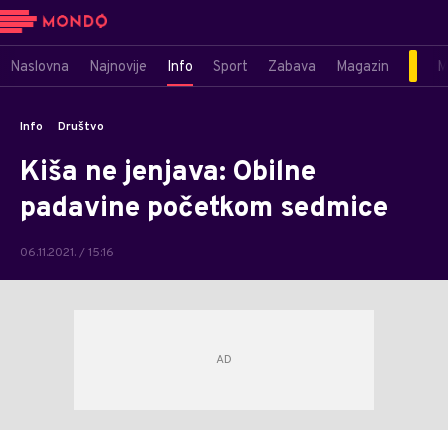
Naslovna
Najnovije
Info
Sport
Zabava
Magazin
M
Info
Društvo
Kiša ne jenjava: Obilne
padavine početkom sedmice
06.11.2021. / 15:16