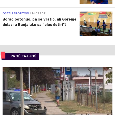
3
OSTALI SPORTOVI
14.02.2021.
|
Borac potonuo, pa se vratio, ali Gorenje
dolazi u Banjaluku sa "plus četiri"!
PROČITAJ JOŠ
0