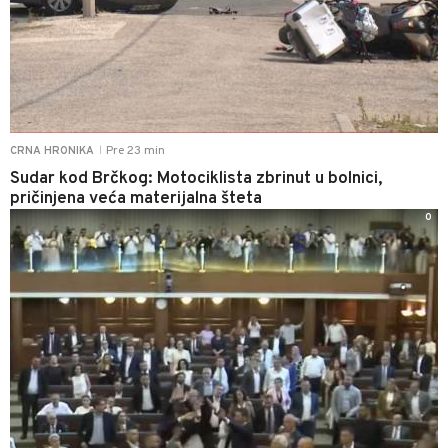
Pre 23 min
CRNA HRONIKA
|
Sudar kod Brčkog: Motociklista zbrinut u bolnici,
pričinjena veća materijalna šteta
0