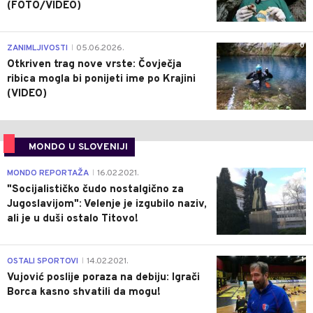
(FOTO/VIDEO)
0
ZANIMLJIVOSTI
05.06.2026.
|
Otkriven trag nove vrste: Čovječja
ribica mogla bi ponijeti ime po Krajini
(VIDEO)
MONDO U SLOVENIJI
4
MONDO REPORTAŽA
16.02.2021.
|
"Socijalističko čudo nostalgično za
Jugoslavijom": Velenje je izgubilo naziv,
ali je u duši ostalo Titovo!
1
OSTALI SPORTOVI
14.02.2021.
|
Vujović poslije poraza na debiju: Igrači
Borca kasno shvatili da mogu!