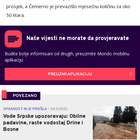
prosjek, a Čemerno je prevazišlo mjesečnu količinu za oko
50 litara.
Naše vijesti ne morate da provjeravate
Budite bolje informisani od drugih, preuzmite Mondo mobilnu
aplikaciju
PREUZMI APLIKACIJU
POVEZANO
0
OPASNOST NIJE PROŠLA
06.11.2021.
|
Vode Srpske upozoravaju: Obilne
padavine, raste vodostaj Drine i
Bosne