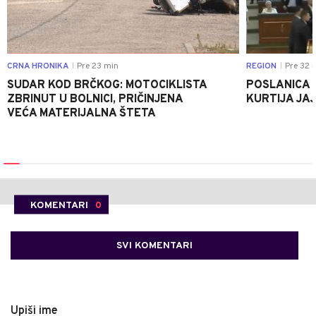
CRNA HRONIKA
Pre 23 min
REGION
Pre 32 
|
|
SUDAR KOD BRČKOG: MOTOCIKLISTA
POSLANICA 
ZBRINUT U BOLNICI, PRIČINJENA
KURTIJA JAJ
VEĆA MATERIJALNA ŠTETA
KOMENTARI
0
SVI KOMENTARI
Upiši ime