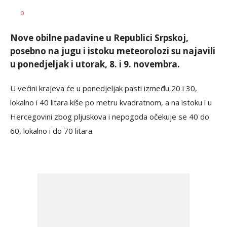
Željko
AUTOR
0
Svitlica
Nove obilne padavine u Republici Srpskoj,
posebno na jugu i istoku meteorolozi su najavili
u ponedjeljak i utorak, 8. i 9. novembra.
U većini krajeva će u ponedjeljak pasti između 20 i 30,
lokalno i 40 litara kiše po metru kvadratnom, a na istoku i u
Hercegovini zbog pljuskova i nepogoda očekuje se 40 do
60, lokalno i do 70 litara.