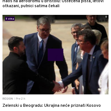
Haos na aerodromu u Bristolu: Oštećena pista, letovi
otkazani, putnici satima čekali
0
5 slika
Pre 2 h
REGION
|
Zelenski u Beogradu: Ukrajina neće priznati Kosovo