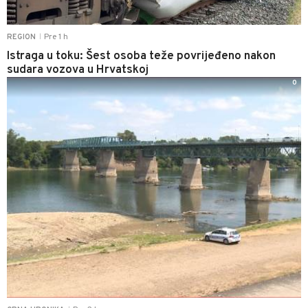
Pre 1 h
REGION
|
Istraga u toku: Šest osoba teže povrijeđeno nakon
sudara vozova u Hrvatskoj
0