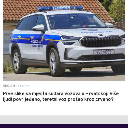
Pre 4 h
REGION
|
Prve slike sa mjesta sudara vozova u Hrvatskoj: Više
ljudi povrijeđeno, teretni voz prošao kroz crveno?