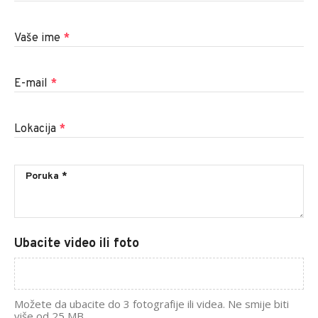
Vaše ime
*
E-mail
*
Lokacija
*
Ubacite video ili foto
Možete da ubacite do 3 fotografije ili videa. Ne smije biti
više od 25 MB.