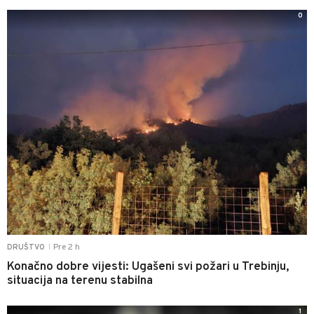
0
Pre 2 h
DRUŠTVO
|
Konačno dobre vijesti: Ugašeni svi požari u Trebinju,
situacija na terenu stabilna
1