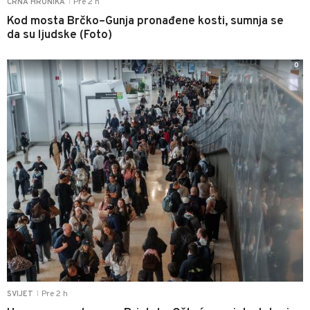
Pre 2 h
CRNA HRONIKA
|
Kod mosta Brčko–Gunja pronađene kosti, sumnja se
da su ljudske (Foto)
0
Pre 2 h
SVIJET
|