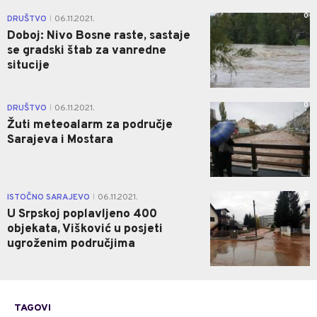
0
DRUŠTVO
06.11.2021.
|
Doboj: Nivo Bosne raste, sastaje
se gradski štab za vanredne
situcije
0
DRUŠTVO
06.11.2021.
|
Žuti meteoalarm za područje
Sarajeva i Mostara
0
ISTOČNO SARAJEVO
06.11.2021.
|
U Srpskoj poplavljeno 400
objekata, Višković u posjeti
ugroženim područjima
TAGOVI