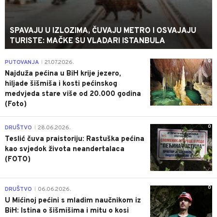
SPAVAJU U IZLOZIMA, ČUVAJU METRO I OSVAJAJU
TURISTE: MAČKE SU VLADARI ISTANBULA
0
PUTOVANJA
21.07.2026.
|
Najduža pećina u BiH krije jezero,
hiljade šišmiša i kosti pećinskog
medvjeda stare više od 20.000 godina
(Foto)
0
DRUŠTVO
28.06.2026.
|
Teslić čuva praistoriju: Rastuška pećina
kao svjedok života neandertalaca
(FOTO)
0
DRUŠTVO
06.06.2026.
|
U Mićinoj pećini s mladim naučnikom iz
BiH: Istina o šišmišima i mitu o kosi