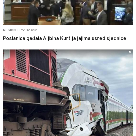
Pre 32 min
REGION
|
Poslanica gađala Aljbina Kurtija jajima usred sjednice
0