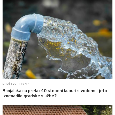
Pre 4 h
DRUŠTVO
|
Banjaluka na preko 40 stepeni kuburi s vodom: Ljeto
iznenadilo gradske službe?
0