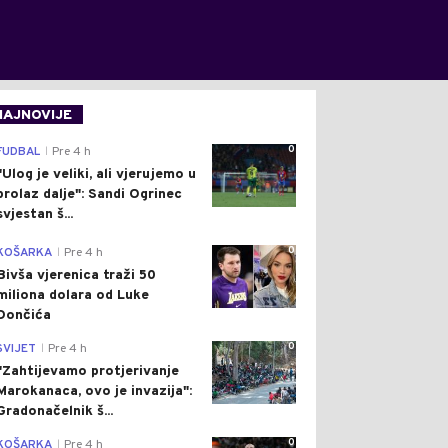
NAJNOVIJE
0
FUDBAL
Pre 4 h
|
"Ulog je veliki, ali vjerujemo u
prolaz dalje": Sandi Ogrinec
svjestan š...
0
KOŠARKA
Pre 4 h
|
Bivša vjerenica traži 50
miliona dolara od Luke
Dončića
0
SVIJET
Pre 4 h
|
"Zahtijevamo protjerivanje
Marokanaca, ovo je invazija":
Gradonačelnik š...
0
KOŠARKA
Pre 4 h
|