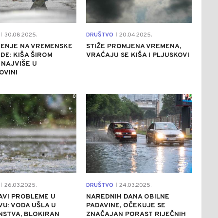
30.08.2025.
DRUŠTVO
20.04.2025.
|
|
ENJE NA VREMENSKE
STIŽE PROMJENA VREMENA,
E: KIŠA ŠIROM
VRAĆAJU SE KIŠA I PLJUSKOVI
 NAJVIŠE U
OVINI
0
0
26.03.2025.
DRUŠTVO
24.03.2025.
|
|
AVI PROBLEME U
NAREDNIH DANA OBILNE
U: VODA UŠLA U
PADAVINE, OČEKUJE SE
NSTVA, BLOKIRAN
ZNAČAJAN PORAST RIJEČNIH