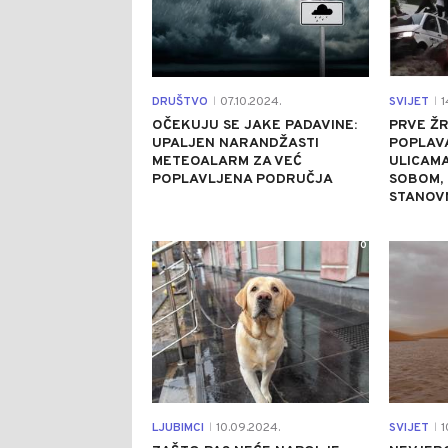
DRUŠTVO
07.10.2024.
SVIJET
1
|
|
OČEKUJU SE JAKE PADAVINE:
PRVE Ž
UPALJEN NARANDŽASTI
POPLAVA
METEOALARM ZA VEĆ
ULICAMA
POPLAVLJENA PODRUČJA
SOBOM, 
STANOV
0
LJUBIMCI
10.09.2024.
SVIJET
1
|
|