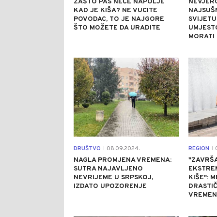
ZAŠTO PAS NEĆE NAPOLJE
NEVJERO
KAD JE KIŠA? NE VUCITE
NAJSUŠN
POVODAC, TO JE NAJGORE
SVIJETU
ŠTO MOŽETE DA URADITE
UMJEST
MORATI
0
DRUŠTVO
08.09.2024.
REGION
0
|
|
NAGLA PROMJENA VREMENA:
"ZAVRŠA
SUTRA NAJAVLJENO
EKSTREM
NEVRIJEME U SRPSKOJ,
KIŠE": 
IZDATO UPOZORENJE
DRASTI
VREMEN