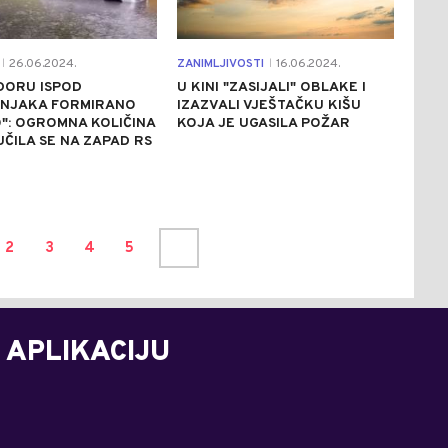
26.06.2024.
ZANIMLJIVOSTI
16.06.2024.
|
|
DORU ISPOD
U KINI "ZASIJALI" OBLAKE I
NJAKA FORMIRANO
IZAZVALI VJEŠTAČKU KIŠU
": OGROMNA KOLIČINA
KOJA JE UGASILA POŽAR
UČILA SE NA ZAPAD RS
2
3
4
5
 APLIKACIJU