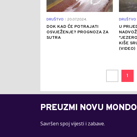
DRUŠTVO
20.07.2024.
DRUŠTVO
|
DOK KAD ĆE POTRAJATI
U PRIJE
OSVJEŽENJE? PROGNOZA ZA
NADVOŽ
SUTRA
"JEZERO
KIŠE SR
(VIDEO)
1
PREUZMI NOVU MONDO
Savršen spoj vijesti i zabave.