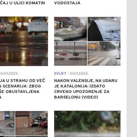
AJ U ULICI KOMATIN
VODOSTAJA
0
0
4.03.2025.
SVIJET
04.11.2024.
|
JA U STRAHU OD VEĆ
NAKON VALENSIJE, NA UDARU
 SCENARIJA: ZBOG
JE KATALONIJA: IZDATO
IŠE OBUSTAVLJENA
CRVENO UPOZORENJE ZA
A
BARSELONU (VIDEO)
0
0