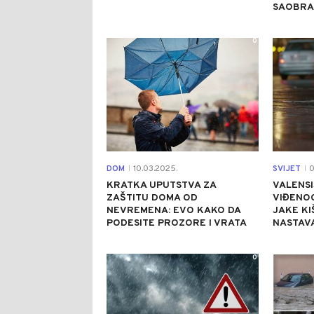
SAOBRAĆ
0
DOM
10.03.2025.
SVIJET
0
|
|
KRATKA UPUTSTVA ZA
VALENSI
ZAŠTITU DOMA OD
VIĐENOG
NEVREMENA: EVO KAKO DA
JAKE K
PODESITE PROZORE I VRATA
NASTAV
0