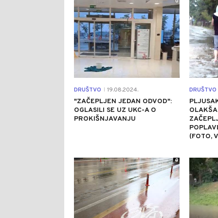
0
DRUŠTVO
19.08.2024.
DRUŠTVO
|
"ZAČEPLJEN JEDAN ODVOD":
PLJUSAK
OGLASILI SE UZ UKC-A O
OLAKŠAN
PROKIŠNJAVANJU
ZAČEPLJ
POPLAVL
(FOTO, 
0