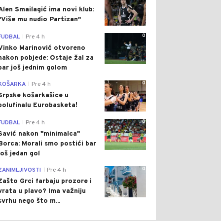
Alen Smailagić ima novi klub:
"Više mu nudio Partizan"
0
FUDBAL
Pre 4 h
|
Vinko Marinović otvoreno
nakon pobjede: Ostaje žal za
bar još jednim golom
0
KOŠARKA
Pre 4 h
|
Srpske košarkašice u
polufinalu Eurobasketa!
0
FUDBAL
Pre 4 h
|
Savić nakon "minimalca"
Borca: Morali smo postići bar
još jedan gol
0
ZANIMLJIVOSTI
Pre 4 h
|
Zašto Grci farbaju prozore i
vrata u plavo? Ima važniju
svrhu nego što m...