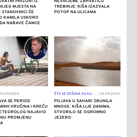
VATNI PRIZORI IZ
NEVRIJEME ZAHVATILO
IJEG MJESTA NA
TREBINJE: KIŠA IZAZVALA
: STANOVNICI ĆE
POTOP NA ULICAMA
O KAMILA USKORO
 DA NABAVE ČAMCE
0
0
6.09.2024.
ŠTA SE DEŠAVA SA KLIMOM?
06.09.2024.
|
VA SE PERIOD
POJAVA U SAHARI ZBUNILA
NIH VRUĆINA I KREĆU
MNOGE: KIŠA LIJE DANIMA,
METEOROLOG NAJAVIO
STVORILO SE OGROMNO
ČNU PROMJENU
JEZERO
A