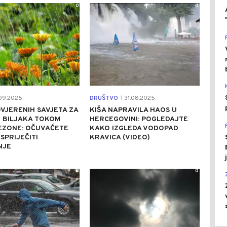
0
0
09.2025.
DRUŠTVO
31.08.2025.
|
VJERENIH SAVJETA ZA
KIŠA NAPRAVILA HAOS U
 BILJAKA TOKOM
HERCEGOVINI: POGLEDAJTE
EZONE: OČUVAĆETE
KAKO IZGLEDA VODOPAD
 SPRIJEČITI
KRAVICA (VIDEO)
NJE
0
0