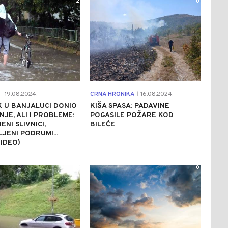
2
0
19.08.2024.
CRNA HRONIKA
16.08.2024.
|
|
 U BANJALUCI DONIO
KIŠA SPASA: PADAVINE
JE, ALI I PROBLEME:
POGASILE POŽARE KOD
ENI SLIVNICI,
BILEĆE
JENI PODRUMI...
VIDEO)
0
0