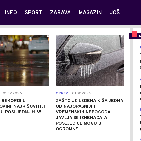
INFO
SPORT
ZABAVA
MAGAZIN
JOŠ
0
0
01.02.2026.
OPREZ
01.02.2026.
|
|
 REKORDI U
ZAŠTO JE LEDENA KIŠA JEDNA
VINI: NAJKIŠOVITIJI
OD NAJOPASNIJIH
U POSLJEDNJIH 65
VREMENSKIH NEPOGODA:
JAVLJA SE IZNENADA, A
POSLJEDICE MOGU BITI
OGROMNE