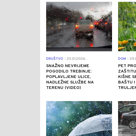
0
DRUŠTVO
25.01.2026.
DOM
29.
|
|
SNAŽNO NEVRIJEME
PET PRO
POGODILO TREBINJE:
ZAŠTITU
POPLAVLJENE ULICE,
KIŠNE S
NADLEŽNE SLUŽBE NA
BAŠTU I
TERENU (VIDEO)
TRULJE
0