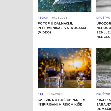
REGION
30.08.2025.
DRUŠTVO
|
POTOP U DALMACIJI,
UPOZOR
INTERVENISALI VATROGASCI
NEPOGOD
(VIDEO)
ZEMLJE,
HERCEG
0
STIL
02.04.2025.
DRUŠTVO
|
SVJEŽINA U BOČICI: PARFEMI
KIŠA PR
INSPIRISANI MIRISOM KIŠE
SARAJEV
DOMAĆI