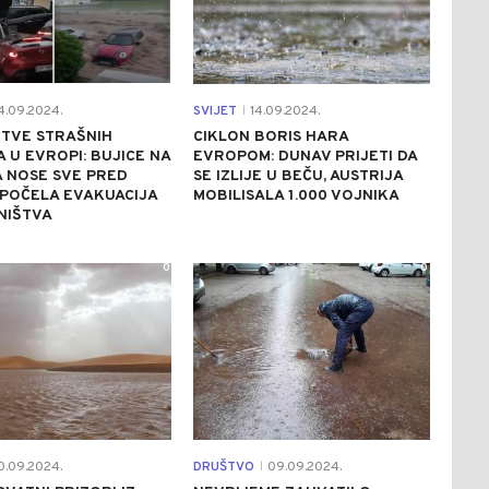
4.09.2024.
SVIJET
14.09.2024.
|
RTVE STRAŠNIH
CIKLON BORIS HARA
 U EVROPI: BUJICE NA
EVROPOM: DUNAV PRIJETI DA
 NOSE SVE PRED
SE IZLIJE U BEČU, AUSTRIJA
POČELA EVAKUACIJA
MOBILISALA 1.000 VOJNIKA
NIŠTVA
0
0
0.09.2024.
DRUŠTVO
09.09.2024.
|