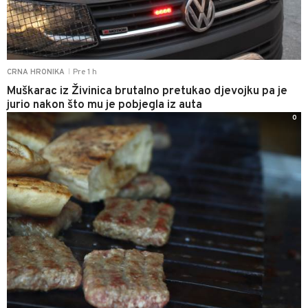
Pre 1 h
CRNA HRONIKA
|
Muškarac iz Živinica brutalno pretukao djevojku pa je
jurio nakon što mu je pobjegla iz auta
0