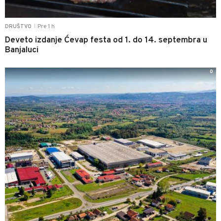
Pre 1 h
DRUŠTVO
|
Deveto izdanje Ćevap festa od 1. do 14. septembra u
Banjaluci
0