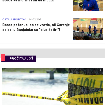
Borca kasno shvatili da mogu!
3
OSTALI SPORTOVI
14.02.2021.
|
Borac potonuo, pa se vratio, ali Gorenje
dolazi u Banjaluku sa "plus četiri"!
PROČITAJ JOŠ
0