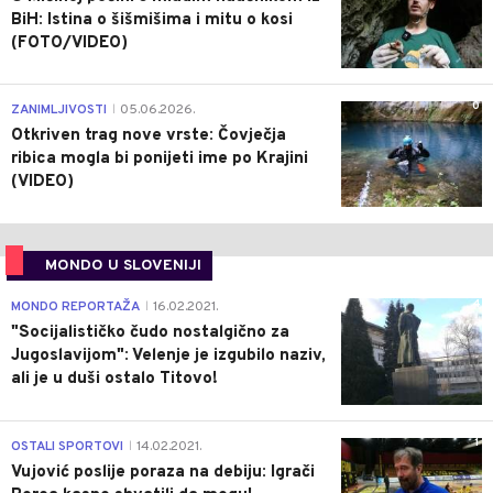
BiH: Istina o šišmišima i mitu o kosi
(FOTO/VIDEO)
0
ZANIMLJIVOSTI
05.06.2026.
|
Otkriven trag nove vrste: Čovječja
ribica mogla bi ponijeti ime po Krajini
(VIDEO)
MONDO U SLOVENIJI
4
MONDO REPORTAŽA
16.02.2021.
|
"Socijalističko čudo nostalgično za
Jugoslavijom": Velenje je izgubilo naziv,
ali je u duši ostalo Titovo!
1
OSTALI SPORTOVI
14.02.2021.
|
Vujović poslije poraza na debiju: Igrači