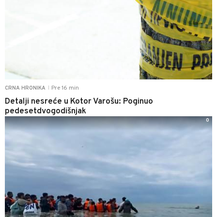
Pre 16 min
CRNA HRONIKA
|
Detalji nesreće u Kotor Varošu: Poginuo
pedesetdvogodišnjak
0