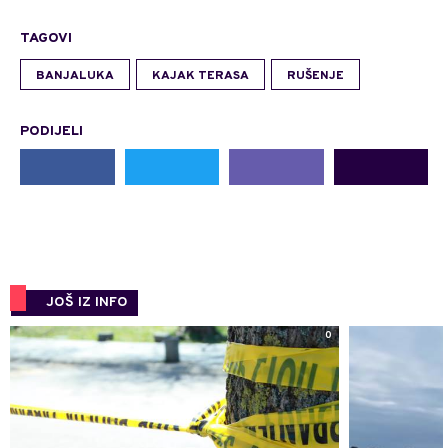
TAGOVI
BANJALUKA
KAJAK TERASA
RUŠENJE
PODIJELI
JOŠ IZ INFO
0