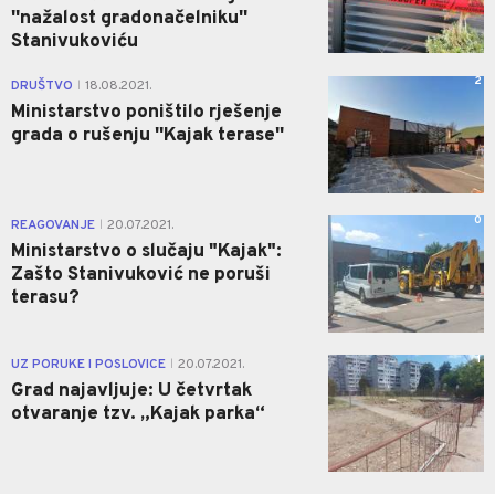
''nažalost gradonačelniku''
Stanivukoviću
2
DRUŠTVO
18.08.2021.
|
Ministarstvo poništilo rješenje
grada o rušenju ''Kajak terase''
0
REAGOVANJE
20.07.2021.
|
Ministarstvo o slučaju "Kajak":
Zašto Stanivuković ne poruši
terasu?
1
UZ PORUKE I POSLOVICE
20.07.2021.
|
Grad najavljuje: U četvrtak
otvaranje tzv. „Kajak parka“