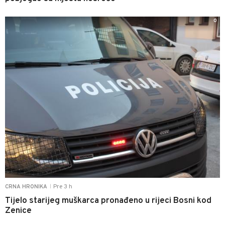
0
Pre 3 h
CRNA HRONIKA
|
Tijelo starijeg muškarca pronađeno u rijeci Bosni kod
Zenice