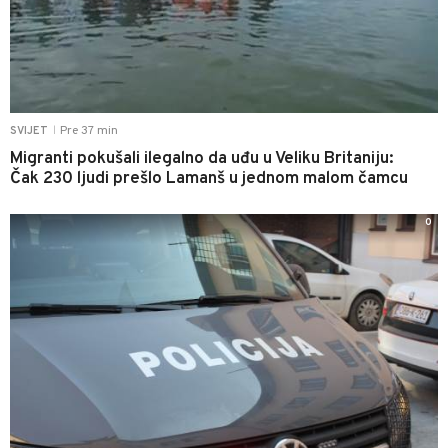
Pre 37 min
SVIJET
|
Migranti pokušali ilegalno da uđu u Veliku Britaniju:
Čak 230 ljudi prešlo Lamanš u jednom malom čamcu
0