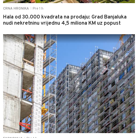
Pre 1 h
CRNA HRONIKA
|
Hala od 30.000 kvadrata na prodaju: Grad Banjaluka
nudi nekretninu vrijednu 4,5 miliona KM uz popust
0