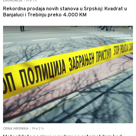
Pre 1 h
EKONOMIJA
|
Rekordna prodaja novih stanova u Srpskoj: Kvadrat u
Banjaluci i Trebinju preko 4.000 KM
0
Pre 2 h
CRNA HRONIKA
|