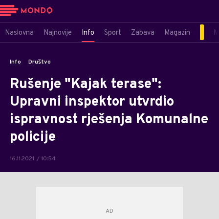
Naslovna
Najnovije
Info
Sport
Zabava
Magazin
M
Info
Društvo
Rušenje "Kajak terase":
Upravni inspektor utvrdio
ispravnost rješenja Komunalne
policije
16.11.2021. / 10:54