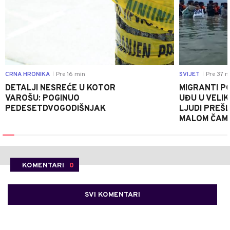
CRNA HRONIKA
Pre 16 min
SVIJET
Pre 37 m
|
|
DETALJI NESREĆE U KOTOR
MIGRANTI P
VAROŠU: POGINUO
UĐU U VELIK
PEDESETDVOGODIŠNJAK
LJUDI PREŠ
MALOM ČAM
KOMENTARI
0
SVI KOMENTARI