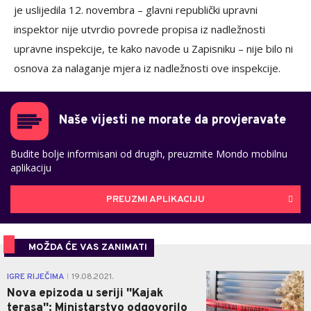
je uslijedila 12. novembra – glavni republički upravni
inspektor nije utvrdio povrede propisa iz nadležnosti
upravne inspekcije, te kako navode u Zapisniku – nije bilo ni
osnova za nalaganje mjera iz nadležnosti ove inspekcije.
Naše vijesti ne morate da provjeravate
Budite bolje informisani od drugih, preuzmite Mondo mobilnu
aplikaciju
PREUZMI APLIKACIJU
MOŽDA ĆE VAS ZANIMATI
1
IGRE RIJEČIMA
19.08.2021.
|
Nova epizoda u seriji ''Kajak
terasa'': Ministarstvo odgovorilo