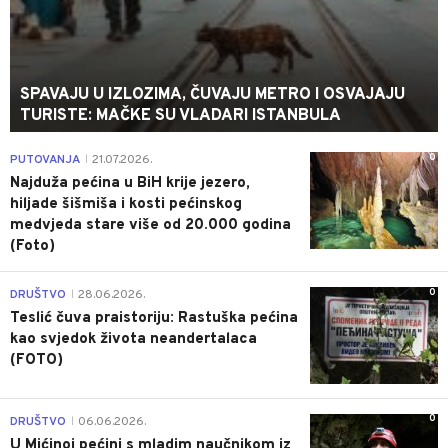
SPAVAJU U IZLOZIMA, ČUVAJU METRO I OSVAJAJU
TURISTE: MAČKE SU VLADARI ISTANBULA
0
PUTOVANJA
21.07.2026.
|
Najduža pećina u BiH krije jezero,
hiljade šišmiša i kosti pećinskog
medvjeda stare više od 20.000 godina
(Foto)
0
DRUŠTVO
28.06.2026.
|
Teslić čuva praistoriju: Rastuška pećina
kao svjedok života neandertalaca
(FOTO)
0
DRUŠTVO
06.06.2026.
|
U Mićinoj pećini s mladim naučnikom iz