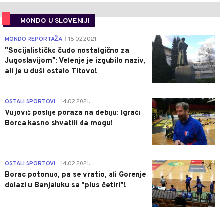
MONDO U SLOVENIJI
4
MONDO REPORTAŽA
16.02.2021.
|
"Socijalističko čudo nostalgično za
Jugoslavijom": Velenje je izgubilo naziv,
ali je u duši ostalo Titovo!
1
OSTALI SPORTOVI
14.02.2021.
|
Vujović poslije poraza na debiju: Igrači
Borca kasno shvatili da mogu!
3
OSTALI SPORTOVI
14.02.2021.
|
Borac potonuo, pa se vratio, ali Gorenje
dolazi u Banjaluku sa "plus četiri"!