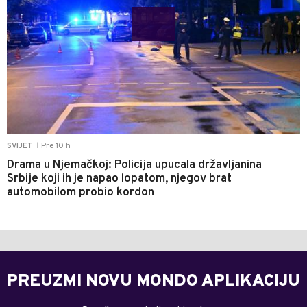
Pre 10 h
SVIJET
|
Drama u Njemačkoj: Policija upucala državljanina
Srbije koji ih je napao lopatom, njegov brat
automobilom probio kordon
PREUZMI NOVU MONDO APLIKACIJU