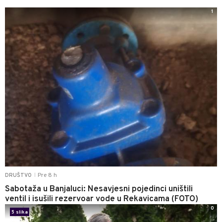
1
Pre 8 h
DRUŠTVO
|
Sabotaža u Banjaluci: Nesavjesni pojedinci uništili
ventil i isušili rezervoar vode u Rekavicama (FOTO)
0
5 slika