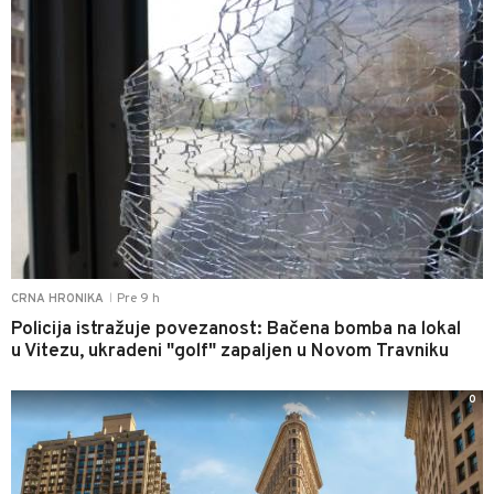
Pre 9 h
CRNA HRONIKA
|
Policija istražuje povezanost: Bačena bomba na lokal
u Vitezu, ukradeni "golf" zapaljen u Novom Travniku
0