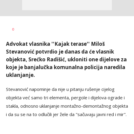
Željko
AUTOR
0
Svitlica
Advokat vlasnika ''Kajak terase'' Miloš
Stevanović potvrdio je danas da će vlasnik
objekta, Srećko Radišić, ukloniti one dijelove za
koje je banjalučka komunalna policija naredila
uklanjanje.
Stevanović napominje da nije u pitanju rušenje cijelog
objekta već samo tri elementa, pergole i dijelova ograde i
stakla, odnosno uklanjanje montažno-demontažnog objekta
i da su se na to odlučili jer žele da "sačuvaju javni red i mir".