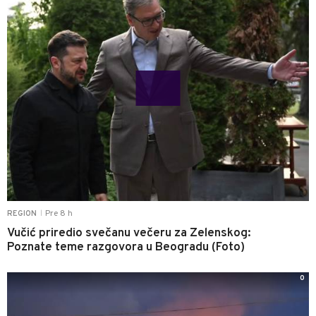
Pre 8 h
REGION
|
Vučić priredio svečanu večeru za Zelenskog:
Poznate teme razgovora u Beogradu (Foto)
0