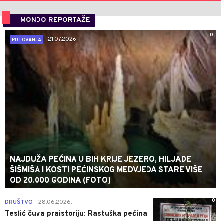
MONDO REPORTAŽE
0
21.07.2026.
PUTOVANJA
NAJDUŽA PEĆINA U BIH KRIJE JEZERO, HILJADE
ŠIŠMIŠA I KOSTI PEĆINSKOG MEDVJEDA STARE VIŠE
OD 20.000 GODINA (FOTO)
0
DRUŠTVO
28.06.2026.
|
Teslić čuva praistoriju: Rastuška pećina