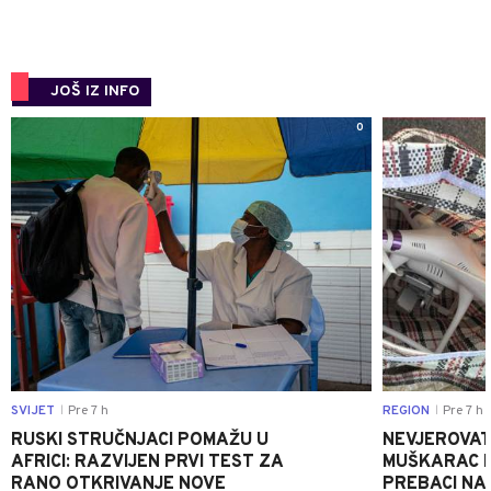
JOŠ IZ INFO
0
SVIJET
Pre 7 h
REGION
Pre 7 h
|
|
RUSKI STRUČNJACI POMAŽU U
NEVJEROVATA
AFRICI: RAZVIJEN PRVI TEST ZA
MUŠKARAC H
RANO OTKRIVANJE NOVE
PREBACI NA