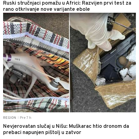
Ruski stručnjaci pomažu u Africi: Razvijen prvi test za
rano otkrivanje nove varijante ebole
0
Pre 7 h
REGION
|
Nevjerovatan slučaj u Nišu: Muškarac htio dronom da
prebaci napunjen pištolj u zatvor