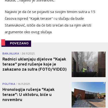
Radišić", najavio je Stevanović.
Najavio je da će se pojaviti sa svojim timom sutra u 15
časova ispred "Kajak terase" i u slučaju da bude
Stanivuković, ističe da će biti srećan da sa njim ukrsti
argumente oko ovog slučaja.
POVEZANO
2
BANJALUKA
26.11.2021.
|
Radnici uklanjaju dijelove ''Kajak
terase'' pred rušenje koje je
zakazano za sutra (FOTO/VIDEO)
2
POLITIKA
16.11.2021.
|
Hronologija rušenja "Kajak
terase": U oktobru, biće u
novembru