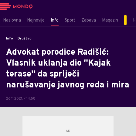
Naslovna
Najnovije
Info
Sport
Zabava
Magazin
M
Info
Društvo
Advokat porodice Radišić:
Vlasnik uklanja dio ''Kajak
terase'' da spriječi
narušavanje javnog reda i mira
26.11.2021. / 14:58