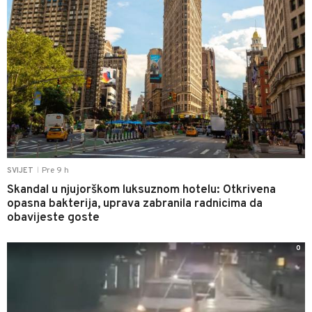
Pre 9 h
SVIJET
|
Skandal u njujorškom luksuznom hotelu: Otkrivena
opasna bakterija, uprava zabranila radnicima da
obavijeste goste
0