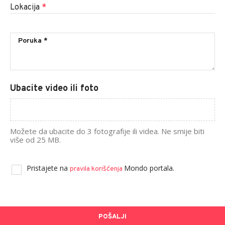
Lokacija
*
Ubacite video ili foto
Možete da ubacite do 3 fotografije ili videa. Ne smije biti
više od 25 MB.
Pristajete na
Mondo portala.
pravila korišćenja
POŠALJI