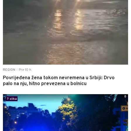
Pre 10 h
REGION
|
Povrijeđena žena tokom nevremena u Srbiji: Drvo
palo na nju, hitno prevezena u bolnicu
0
7 slika