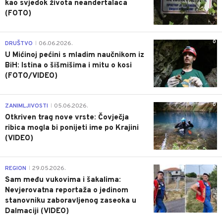
kao svjedok života neandertalaca
(FOTO)
0
DRUŠTVO
06.06.2026.
|
U Mićinoj pećini s mladim naučnikom iz
BiH: Istina o šišmišima i mitu o kosi
(FOTO/VIDEO)
0
ZANIMLJIVOSTI
05.06.2026.
|
Otkriven trag nove vrste: Čovječja
ribica mogla bi ponijeti ime po Krajini
(VIDEO)
0
REGION
29.05.2026.
|
Sam među vukovima i šakalima:
Nevjerovatna reportaža o jedinom
stanovniku zaboravljenog zaseoka u
Dalmaciji (VIDEO)