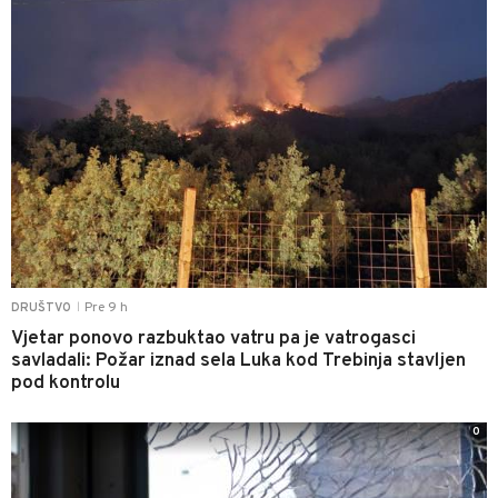
Pre 9 h
DRUŠTVO
|
Vjetar ponovo razbuktao vatru pa je vatrogasci
savladali: Požar iznad sela Luka kod Trebinja stavljen
pod kontrolu
0