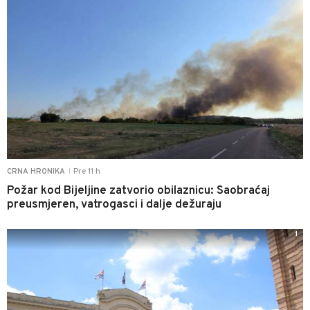
Pre 11 h
CRNA HRONIKA
|
Požar kod Bijeljine zatvorio obilaznicu: Saobraćaj
preusmjeren, vatrogasci i dalje dežuraju
1