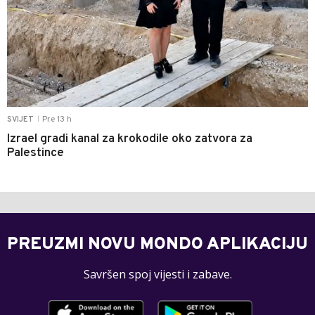
Pre 13 h
SVIJET
|
Izrael gradi kanal za krokodile oko zatvora za
Palestince
PREUZMI NOVU MONDO APLIKACIJU
Savršen spoj vijesti i zabave.