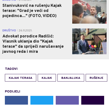
DRUŠTVO
27.11.2021.
Stanivuković na rušenju Kajak
terase: "Grad je veći od
pojedinca..." (FOTO, VIDEO)
0
DRUŠTVO
26.11.2021.
|
Advokat porodice Radišić:
Vlasnik uklanja dio ''Kajak
terase'' da spriječi narušavanje
javnog reda i mira
TAGOVI
KAJAK TERASA
KAJAK
BANJALUKA
RUŠENJE
PODIJELI