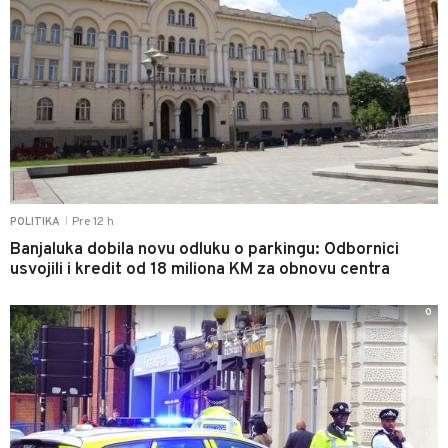
Pre 12 h
POLITIKA
|
Banjaluka dobila novu odluku o parkingu: Odbornici
usvojili i kredit od 18 miliona KM za obnovu centra
0