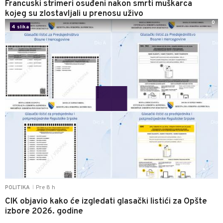
Francuski strimeri osuđeni nakon smrti muškarca
kojeg su zlostavljali u prenosu uživo
0
4 slika
Pre 8 h
POLITIKA
|
CIK objavio kako će izgledati glasački listići za Opšte
izbore 2026. godine