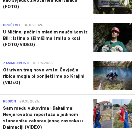
kao svjedok života neandertalaca
(FOTO)
0
DRUŠTVO
06.06.2026.
|
U Mićinoj pećini s mladim naučnikom iz
BiH: Istina o šišmišima i mitu o kosi
(FOTO/VIDEO)
0
ZANIMLJIVOSTI
05.06.2026.
|
Otkriven trag nove vrste: Čovječja
ribica mogla bi ponijeti ime po Krajini
(VIDEO)
0
REGION
29.05.2026.
|
Sam među vukovima i šakalima:
Nevjerovatna reportaža o jedinom
stanovniku zaboravljenog zaseoka u
Dalmaciji (VIDEO)