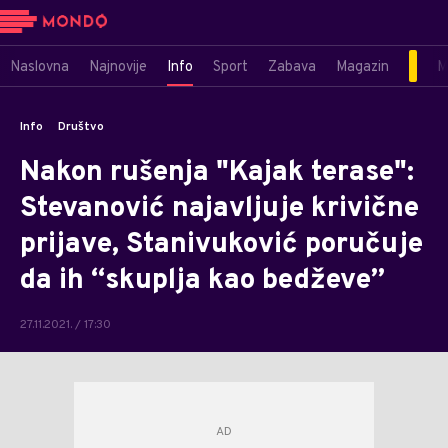
Naslovna
Najnovije
Info
Sport
Zabava
Magazin
M
Info
Društvo
Nakon rušenja "Kajak terase":
Stevanović najavljuje krivične
prijave, Stanivuković poručuje
da ih “skuplja kao bedževe”
27.11.2021. / 17:30