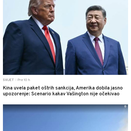
Pre 10 h
SVIJET
|
Kina uvela paket oštrih sankcija, Amerika dobila jasno
upozorenje: Scenario kakav Vašington nije očekivao
0