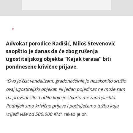
Nikolina
AUTOR
0
Damjanić
Advokat porodice Radišić, Miloš Stevenović
saopštio je danas da će zbog rušenja
ugostiteljskog objekta “Kajak terasa” biti
pondnesene krivične prijave.
“Ovo je čist vandalizam, gradonačelnik je nezakonito srušio
ovaj ugostiteljski objekat. Ni jedan pojedinac ne može sam
da provodi silu. Ludilo koje je stvorio me zaprepastilo.
Podnijeli smo krivične prijave i podnijećemo tužbu koja
vrijedi više od 500.000 KM”
, rekao je on.