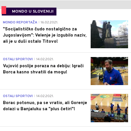
MONDO U SLOVENIJI
4
MONDO REPORTAŽA
16.02.2021.
|
"Socijalističko čudo nostalgično za
Jugoslavijom": Velenje je izgubilo naziv,
ali je u duši ostalo Titovo!
1
OSTALI SPORTOVI
14.02.2021.
|
Vujović poslije poraza na debiju: Igrači
Borca kasno shvatili da mogu!
3
OSTALI SPORTOVI
14.02.2021.
|
Borac potonuo, pa se vratio, ali Gorenje
dolazi u Banjaluku sa "plus četiri"!