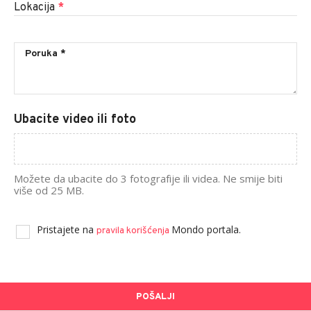
Lokacija
*
Ubacite video ili foto
Možete da ubacite do 3 fotografije ili videa. Ne smije biti
više od 25 MB.
Pristajete na
Mondo portala.
pravila korišćenja
POŠALJI