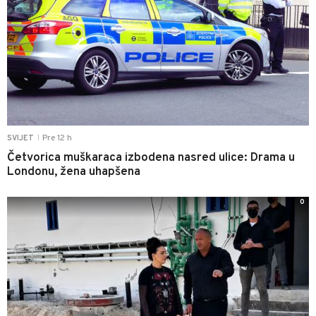
Pre 12 h
SVIJET
|
Četvorica muškaraca izbodena nasred ulice: Drama u
Londonu, žena uhapšena
0