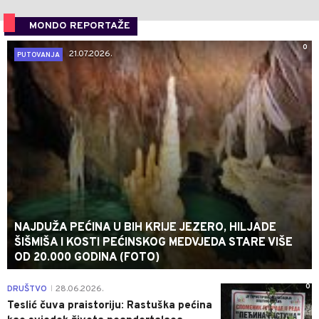
MONDO REPORTAŽE
0
21.07.2026.
PUTOVANJA
NAJDUŽA PEĆINA U BIH KRIJE JEZERO, HILJADE
ŠIŠMIŠA I KOSTI PEĆINSKOG MEDVJEDA STARE VIŠE
OD 20.000 GODINA (FOTO)
0
DRUŠTVO
28.06.2026.
|
Teslić čuva praistoriju: Rastuška pećina