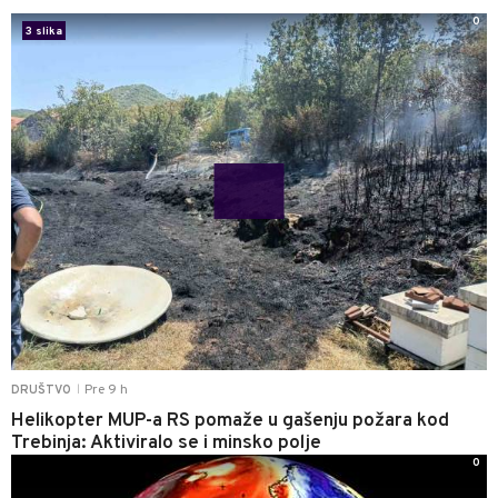
0
3 slika
Pre 9 h
DRUŠTVO
|
Helikopter MUP-a RS pomaže u gašenju požara kod
Trebinja: Aktiviralo se i minsko polje
0