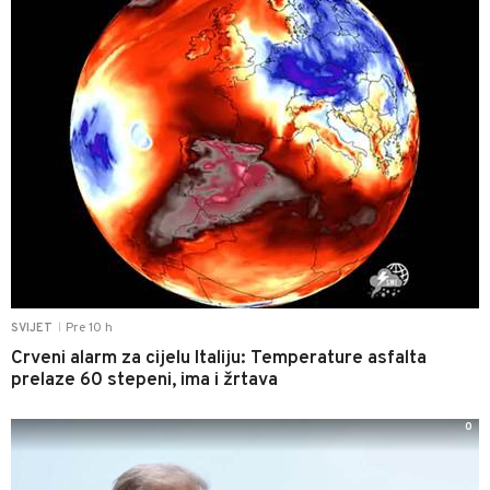
Pre 10 h
SVIJET
|
Crveni alarm za cijelu Italiju: Temperature asfalta
prelaze 60 stepeni, ima i žrtava
0