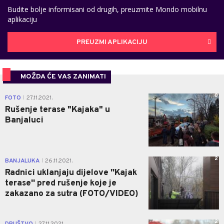
Budite bolje informisani od drugih, preuzmite Mondo mobilnu
aplikaciju
PREUZMI APLIKACIJU
MOŽDA ĆE VAS ZANIMATI
0
FOTO
27.11.2021.
|
Rušenje terase "Kajaka" u
Banjaluci
2
BANJALUKA
26.11.2021.
|
Radnici uklanjaju dijelove ''Kajak
terase'' pred rušenje koje je
zakazano za sutra (FOTO/VIDEO)
2
|