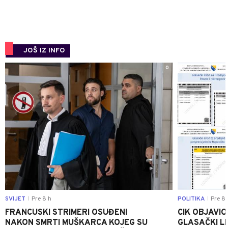
JOŠ IZ INFO
0
SVIJET
Pre 8 h
POLITIKA
Pre 8 
|
|
FRANCUSKI STRIMERI OSUĐENI
CIK OBJAVIO
NAKON SMRTI MUŠKARCA KOJEG SU
GLASAČKI LI