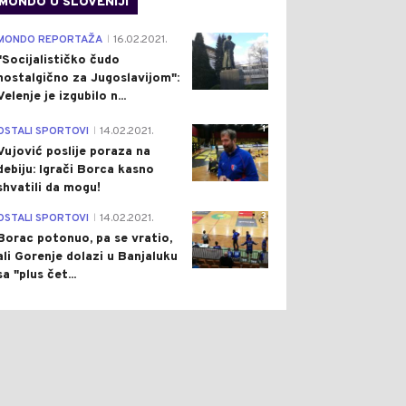
MONDO U SLOVENIJI
4
MONDO REPORTAŽA
16.02.2021.
|
"Socijalističko čudo
nostalgično za Jugoslavijom":
Velenje je izgubilo n...
1
OSTALI SPORTOVI
14.02.2021.
|
Vujović poslije poraza na
debiju: Igrači Borca kasno
shvatili da mogu!
3
OSTALI SPORTOVI
14.02.2021.
|
Borac potonuo, pa se vratio,
ali Gorenje dolazi u Banjaluku
sa "plus čet...