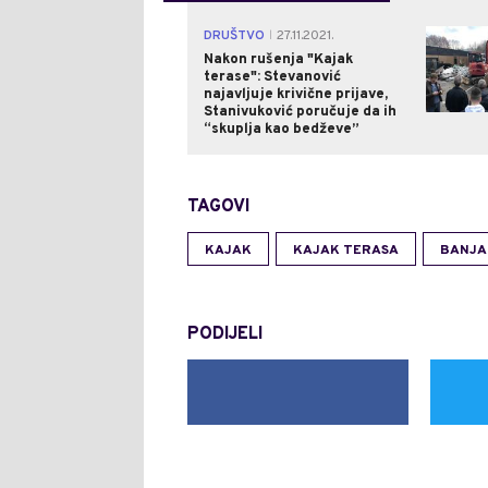
DRUŠTVO
27.11.2021.
|
Nakon rušenja "Kajak
terase": Stevanović
najavljuje krivične prijave,
Stanivuković poručuje da ih
“skuplja kao bedževe”
TAGOVI
KAJAK
KAJAK TERASA
BANJA
PODIJELI