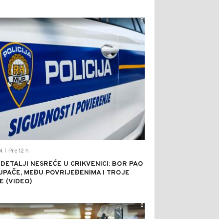
0
Pre 12 h
N
|
 DETALJI NESREĆE U CRIKVENICI: BOR PAO
UPAČE, MEĐU POVRIJEĐENIMA I TROJE
E (VIDEO)
0