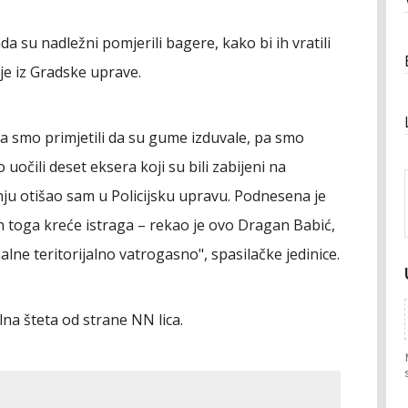
 su nadležni pomjerili bagere, kako bi ih vratili
je iz Gradske uprave.
a smo primjetili da su gume izduvale, pa smo
očili deset eksera koji su bili zabijeni na
 otišao sam u Policijsku upravu. Podnesena je
on toga kreće istraga – rekao je ovo Dragan Babić,
nalne teritorijalno vatrogasno", spasilačke jedinice.
na šteta od strane NN lica.