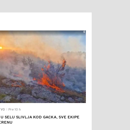
0
Pre 10 h
TVO
|
 U SELU SLIVLJA KOD GACKA, SVE EKIPE
ERENU