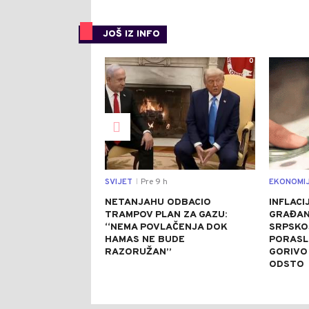
JOŠ IZ INFO
0
SVIJET
Pre 9 h
EKONOMI
|
NETANJAHU ODBACIO
INFLACI
TRAMPOV PLAN ZA GAZU:
GRAĐANE
“NEMA POVLAČENJA DOK
SRPSKO
HAMAS NE BUDE
PORASLE
RAZORUŽAN”
GORIVO
ODSTO