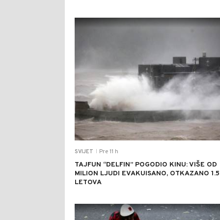
Pre 11 h
SVIJET
|
TAJFUN “DELFIN” POGODIO KINU: VIŠE OD
MILION LJUDI EVAKUISANO, OTKAZANO 1.
LETOVA