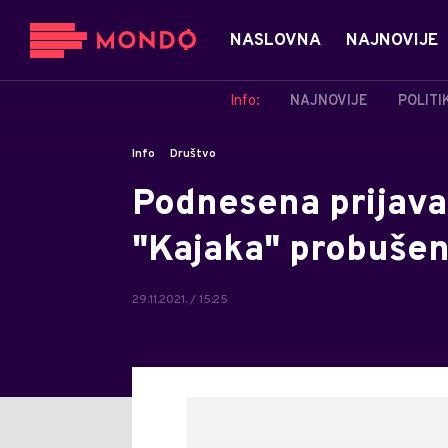
NASLOVNA
NAJNOVIJE
Info:
NAJNOVIJE
POLITI
Info
Društvo
Podnesena prijava
"Kajaka" probuše
29.11.2021. / 15:25