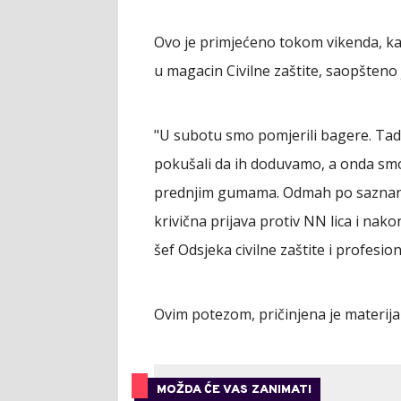
Ovo je primjećeno tokom vikenda, kada
u magacin Civilne zaštite, saopšteno 
"U subotu smo pomjerili bagere. Tad
pokušali da ih doduvamo, a onda smo u
prednjim gumama. Odmah po saznanju
krivična prijava protiv NN lica i nak
šef Odsjeka civilne zaštite i profesio
Ovim potezom, pričinjena je materijal
MOŽDA ĆE VAS ZANIMATI