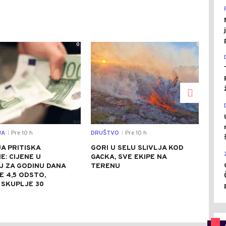
0
0
JA
Pre 10 h
DRUŠTVO
Pre 10 h
SVIJ
|
|
JA PRITISKA
GORI U SELU SLIVLJA KOD
TAJ
: CIJENE U
GACKA, SVE EKIPE NA
POG
J ZA GODINU DANA
TERENU
MIL
 4,5 ODSTO,
EVA
 SKUPLJE 30
1.5