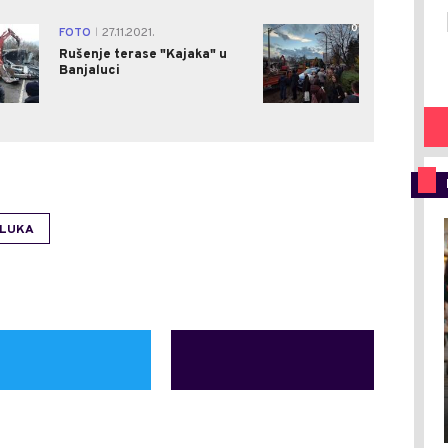
0
0
FOTO
27.11.2021.
|
Rušenje terase "Kajaka" u
Banjaluci
LUKA