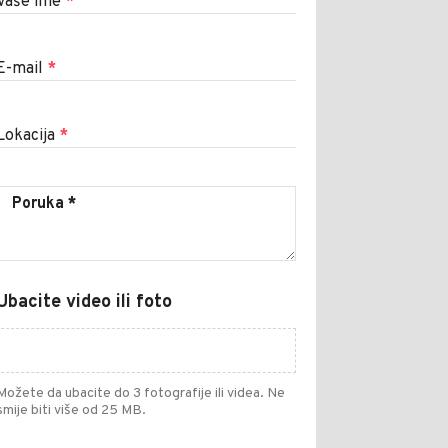
Vaše ime
*
E-mail
*
Lokacija
*
Ubacite video ili foto
Možete da ubacite do 3 fotografije ili videa. Ne
smije biti više od 25 MB.