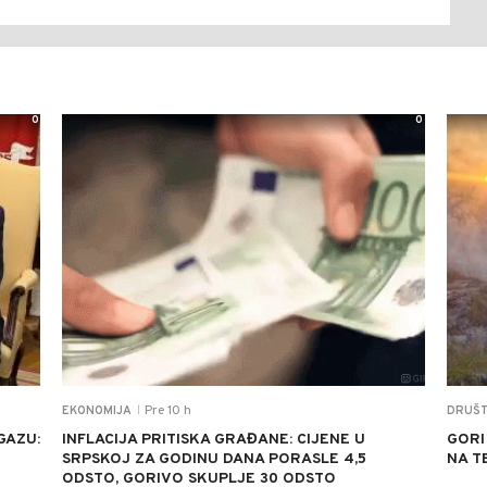
0
0
Pre 10 h
EKONOMIJA
DRUŠ
|
GAZU:
INFLACIJA PRITISKA GRAĐANE: CIJENE U
GORI
SRPSKOJ ZA GODINU DANA PORASLE 4,5
NA T
ODSTO, GORIVO SKUPLJE 30 ODSTO