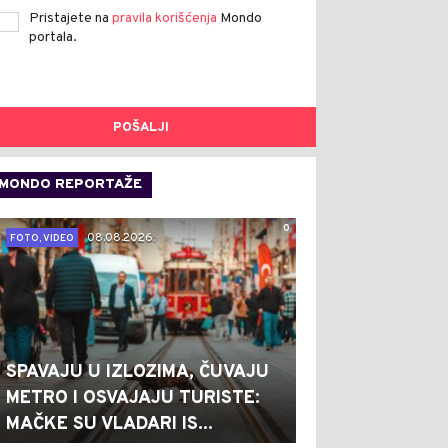
Pristajete na
pravila korišćenja
Mondo
portala.
POŠALJI
MONDO REPORTAŽE
0
08.08.2026.
FOTO, VIDEO
SPAVAJU U IZLOZIMA, ČUVAJU
METRO I OSVAJAJU TURISTE:
MAČKE SU VLADARI IS...