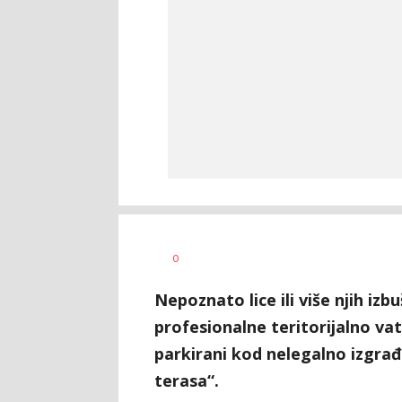
Nikolina
AUTOR
0
Damjanić
Nepoznato lice ili više njih izb
profesionalne teritorijalno vatr
parkirani kod nelegalno izgra
terasa“.