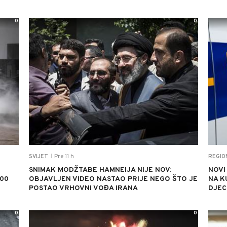
0
0
Pre 11 h
SVIJET
REGIO
|
SNIMAK MODŽTABE HAMNEIJA NIJE NOV:
NOVI
500
OBJAVLJEN VIDEO NASTAO PRIJE NEGO ŠTO JE
NA K
POSTAO VRHOVNI VOĐA IRANA
DJEC
0
0