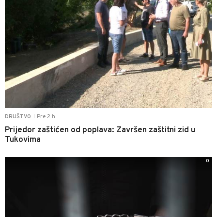
Pre 2 h
DRUŠTVO
|
Prijedor zaštićen od poplava: Završen zaštitni zid u
Tukovima
0