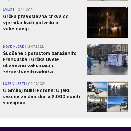
0
SVIJET
04.11.2021.
|
Grčka pravoslavna crkva od
vjernika traži potvrdu o
vakcinaciji
0
NOVE MJERE
12.07.2021.
|
Suočene s porastom zaraženih:
Francuska i Grčka uvele
obaveznu vakcinaciju
zdravstvenih radnika
0
LOŠE VIJESTI
09.07.2021.
|
U Grčkoj bukti korona: U jeku
sezone za dan skoro 2.000 novih
slučajeva