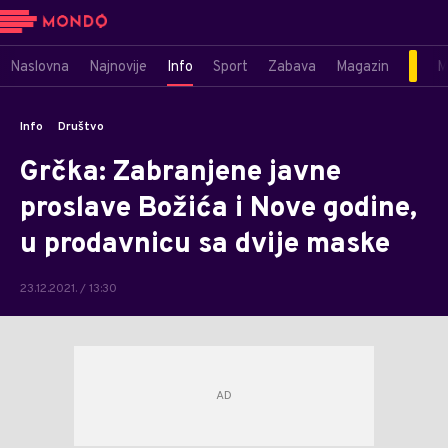
Naslovna
Najnovije
Info
Sport
Zabava
Magazin
M
Info
Društvo
Grčka: Zabranjene javne
proslave Božića i Nove godine,
u prodavnicu sa dvije maske
23.12.2021. / 13:30