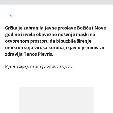
Dušan
AUTOR
0
Volaš
Grčka je zabranila javne proslave Božića i Nove
godine i uvela obavezno nošenje maski na
otvorenom prostoru da bi suzbila širenje
omikron soja virusa korona, izjavio je ministar
zdravlja Tanos Plevris.
Mjere stupaju na snagu od sutra ujutru.