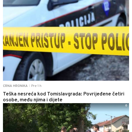
Pre 1 h
CRNA HRONIKA
|
Teška nesreća kod Tomislavgrada: Povrijeđene četiri
osobe, među njima i dijete
0