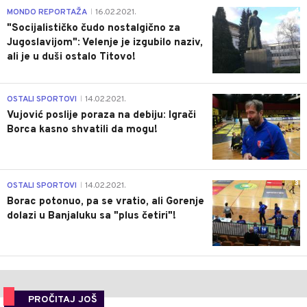
4
MONDO REPORTAŽA
16.02.2021.
|
"Socijalističko čudo nostalgično za
Jugoslavijom": Velenje je izgubilo naziv,
ali je u duši ostalo Titovo!
1
OSTALI SPORTOVI
14.02.2021.
|
Vujović poslije poraza na debiju: Igrači
Borca kasno shvatili da mogu!
3
OSTALI SPORTOVI
14.02.2021.
|
Borac potonuo, pa se vratio, ali Gorenje
dolazi u Banjaluku sa "plus četiri"!
PROČITAJ JOŠ