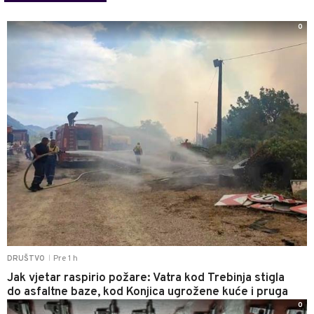
0
Pre 1 h
DRUŠTVO
|
Jak vjetar raspirio požare: Vatra kod Trebinja stigla
do asfaltne baze, kod Konjica ugrožene kuće i pruga
0