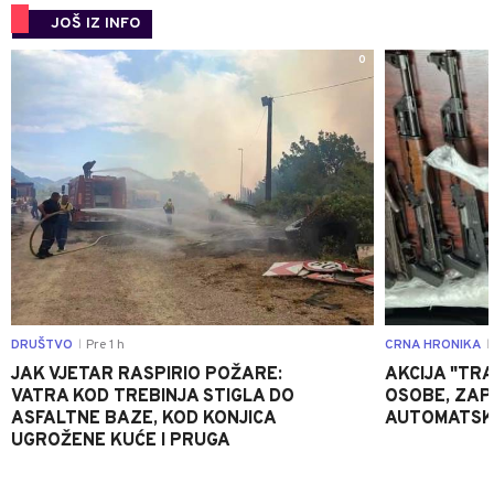
JOŠ IZ INFO
0
DRUŠTVO
Pre 1 h
CRNA HRONIKA
|
|
JAK VJETAR RASPIRIO POŽARE:
AKCIJA "TRA
VATRA KOD TREBINJA STIGLA DO
OSOBE, ZAP
ASFALTNE BAZE, KOD KONJICA
AUTOMATSKI
UGROŽENE KUĆE I PRUGA