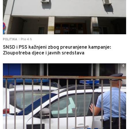
Pre 4 h
POLITIKA
|
SNSD i PSS kažnjeni zbog preuranjene kampanje:
Zloupotreba djece i javnih sredstava
0