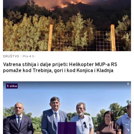
Pre 4 h
DRUŠTVO
|
Vatrena stihija i dalje prijeti: Helikopter MUP-a RS
pomaže kod Trebinja, gori i kod Konjica i Kladnja
0
5 slika