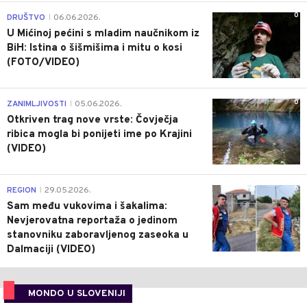
0
DRUŠTVO
06.06.2026.
|
U Mićinoj pećini s mladim naučnikom iz
BiH: Istina o šišmišima i mitu o kosi
(FOTO/VIDEO)
0
ZANIMLJIVOSTI
05.06.2026.
|
Otkriven trag nove vrste: Čovječja
ribica mogla bi ponijeti ime po Krajini
(VIDEO)
0
REGION
29.05.2026.
|
Sam među vukovima i šakalima:
Nevjerovatna reportaža o jedinom
stanovniku zaboravljenog zaseoka u
Dalmaciji (VIDEO)
MONDO U SLOVENIJI