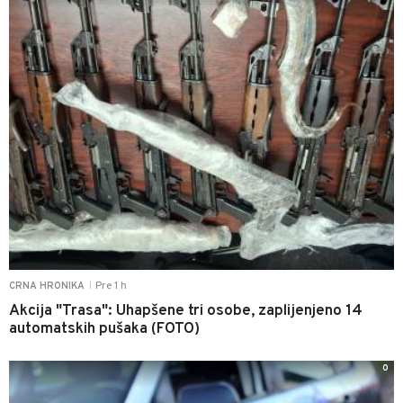
Pre 1 h
CRNA HRONIKA
|
Akcija "Trasa": Uhapšene tri osobe, zaplijenjeno 14
automatskih pušaka (FOTO)
0