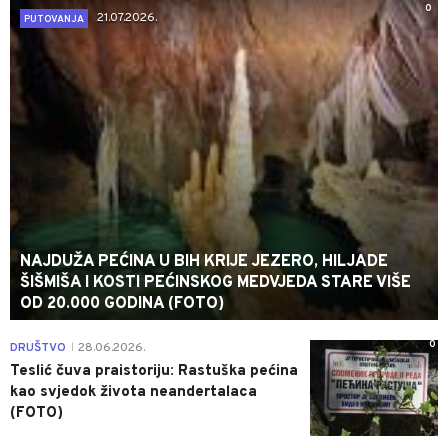
0
21.07.2026.
PUTOVANJA
NAJDUŽA PEĆINA U BIH KRIJE JEZERO, HILJADE
ŠIŠMIŠA I KOSTI PEĆINSKOG MEDVJEDA STARE VIŠE
OD 20.000 GODINA (FOTO)
0
DRUŠTVO
28.06.2026.
|
Teslić čuva praistoriju: Rastuška pećina
kao svjedok života neandertalaca
(FOTO)