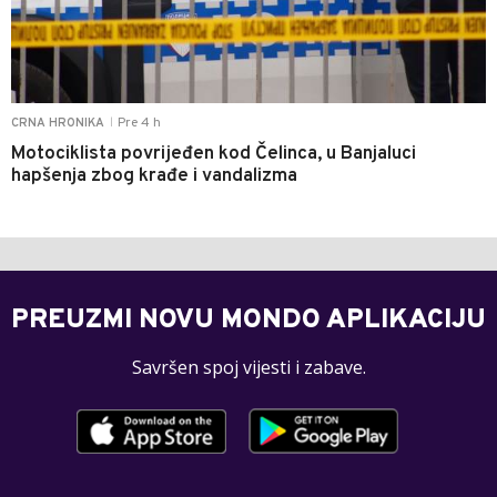
Pre 4 h
CRNA HRONIKA
|
Motociklista povrijeđen kod Čelinca, u Banjaluci
hapšenja zbog krađe i vandalizma
PREUZMI NOVU MONDO APLIKACIJU
Savršen spoj vijesti i zabave.