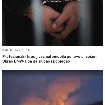
Pre 3 h
BANJALUKA
|
Profesionalni kradljivac automobila ponovo uhapšen:
Ukrao BMW-a pa ga slupao i pobjegao
0