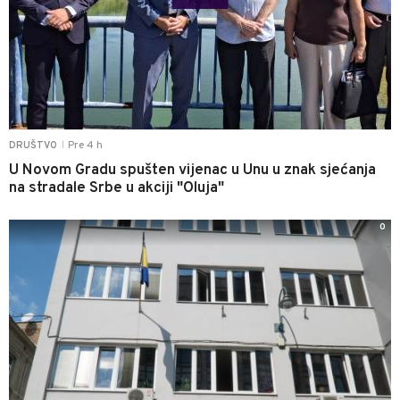
Pre 4 h
DRUŠTVO
|
U Novom Gradu spušten vijenac u Unu u znak sjećanja
na stradale Srbe u akciji "Oluja"
0