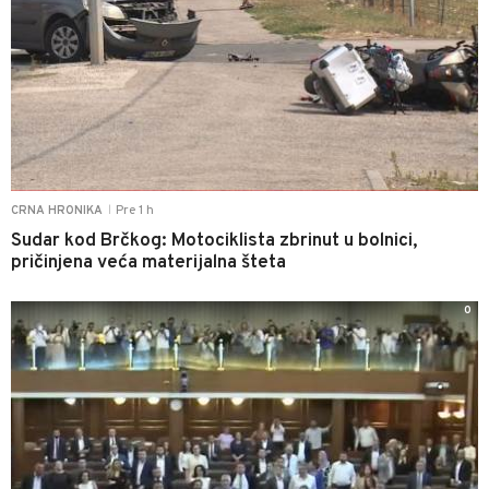
Pre 1 h
CRNA HRONIKA
|
Sudar kod Brčkog: Motociklista zbrinut u bolnici,
pričinjena veća materijalna šteta
0