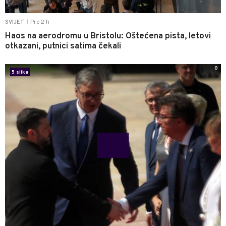
Pre 2 h
SVIJET
|
Haos na aerodromu u Bristolu: Oštećena pista, letovi
otkazani, putnici satima čekali
0
5 slika