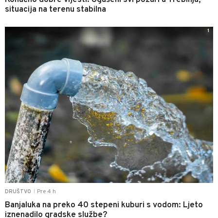
Konačno dobre vijesti: Ugašeni svi požari u Trebinju,
situacija na terenu stabilna
1
Pre 4 h
DRUŠTVO
|
Banjaluka na preko 40 stepeni kuburi s vodom: Ljeto
iznenadilo gradske službe?