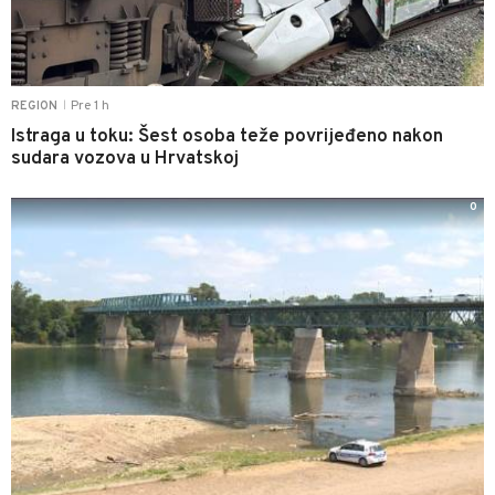
Pre 1 h
REGION
|
Istraga u toku: Šest osoba teže povrijeđeno nakon
sudara vozova u Hrvatskoj
0