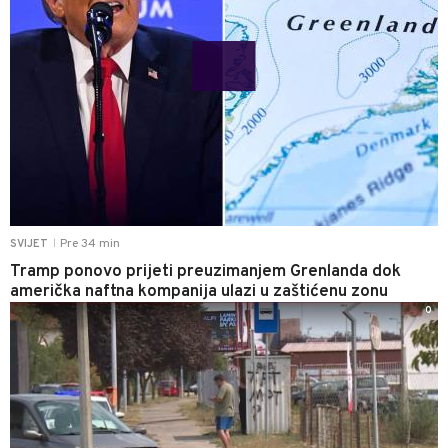
Pre 34 min
SVIJET
|
Tramp ponovo prijeti preuzimanjem Grenlanda dok
američka naftna kompanija ulazi u zaštićenu zonu
0