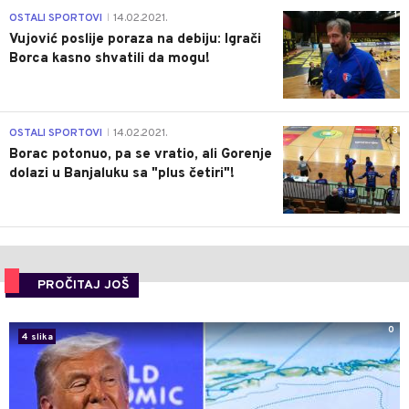
1
OSTALI SPORTOVI
14.02.2021.
|
Vujović poslije poraza na debiju: Igrači
Borca kasno shvatili da mogu!
3
OSTALI SPORTOVI
14.02.2021.
|
Borac potonuo, pa se vratio, ali Gorenje
dolazi u Banjaluku sa "plus četiri"!
PROČITAJ JOŠ
0
4 slika