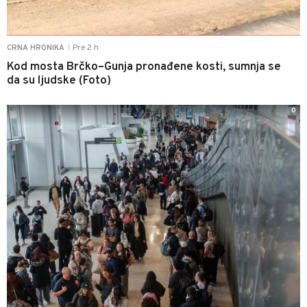
Pre 2 h
CRNA HRONIKA
|
Kod mosta Brčko–Gunja pronađene kosti, sumnja se
da su ljudske (Foto)
0