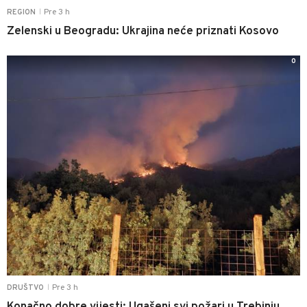
Pre 3 h
REGION
|
Zelenski u Beogradu: Ukrajina neće priznati Kosovo
0
Pre 3 h
DRUŠTVO
|