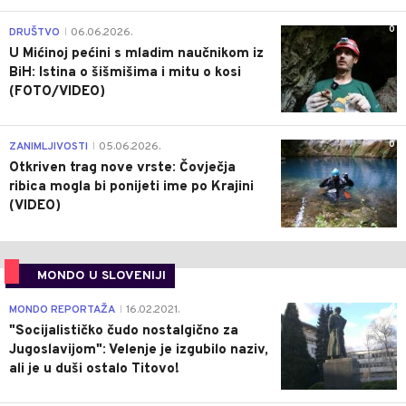
0
DRUŠTVO
06.06.2026.
|
U Mićinoj pećini s mladim naučnikom iz
BiH: Istina o šišmišima i mitu o kosi
(FOTO/VIDEO)
0
ZANIMLJIVOSTI
05.06.2026.
|
Otkriven trag nove vrste: Čovječja
ribica mogla bi ponijeti ime po Krajini
(VIDEO)
MONDO U SLOVENIJI
4
MONDO REPORTAŽA
16.02.2021.
|
"Socijalističko čudo nostalgično za
Jugoslavijom": Velenje je izgubilo naziv,
ali je u duši ostalo Titovo!