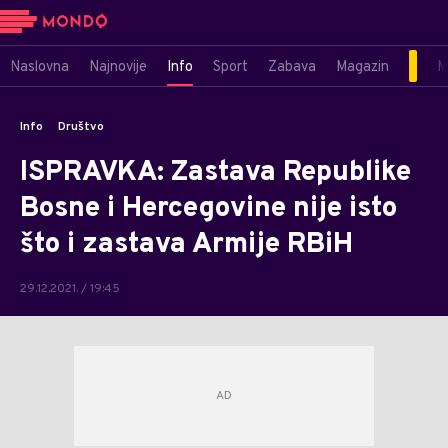
Naslovna
Najnovije
Info
Sport
Zabava
Magazin
M
Info
Društvo
ISPRAVKA: Zastava Republike
Bosne i Hercegovine nije isto
što i zastava Armije RBiH
29.12.2021. / 19:45