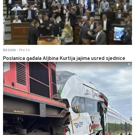
Pre 1 h
REGION
|
Poslanica gađala Aljbina Kurtija jajima usred sjednice
0