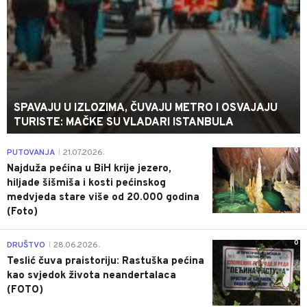
SPAVAJU U IZLOZIMA, ČUVAJU METRO I OSVAJAJU
TURISTE: MAČKE SU VLADARI ISTANBULA
0
PUTOVANJA
21.07.2026.
|
Najduža pećina u BiH krije jezero,
hiljade šišmiša i kosti pećinskog
medvjeda stare više od 20.000 godina
(Foto)
0
DRUŠTVO
28.06.2026.
|
Teslić čuva praistoriju: Rastuška pećina
kao svjedok života neandertalaca
(FOTO)