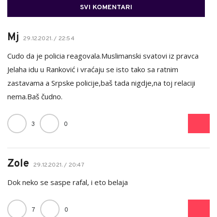
SVI KOMENTARI
Mj
29.12.2021. / 22:54
Cudo da je policia reagovala.Muslimanski svatovi iz pravca
Jelaha idu u Ranković i vraćaju se isto tako sa ratnim
zastavama a Srpske policije,baš tada nigdje,na toj relaciji
nema.Baš čudno.
3
0
Zole
29.12.2021. / 20:47
Dok neko se saspe rafal, i eto belaja
7
0