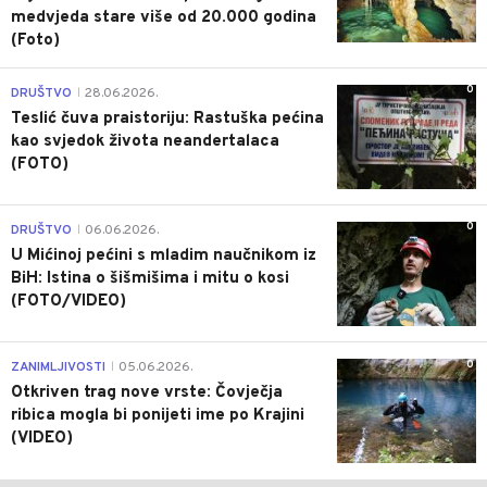
medvjeda stare više od 20.000 godina
(Foto)
0
DRUŠTVO
28.06.2026.
|
Teslić čuva praistoriju: Rastuška pećina
kao svjedok života neandertalaca
(FOTO)
0
DRUŠTVO
06.06.2026.
|
U Mićinoj pećini s mladim naučnikom iz
BiH: Istina o šišmišima i mitu o kosi
(FOTO/VIDEO)
0
ZANIMLJIVOSTI
05.06.2026.
|
Otkriven trag nove vrste: Čovječja
ribica mogla bi ponijeti ime po Krajini
(VIDEO)