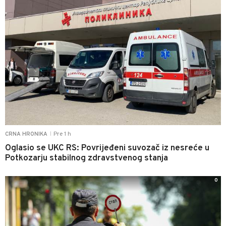
Pre 1 h
CRNA HRONIKA
|
Oglasio se UKC RS: Povrijeđeni suvozač iz nesreće u
Potkozarju stabilnog zdravstvenog stanja
0