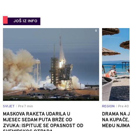
JOŠ IZ INFO
0
SVIJET
Pre 7 min
REGION
Pre 40 
|
|
MASKOVA RAKETA UDARILA U
DRAMA NA J
MJESEC SEDAM PUTA BRŽE OD
NA KUPAČE, 
ZVUKA: ISPITUJE SE OPASNOST OD
MEĐU NJIMA 