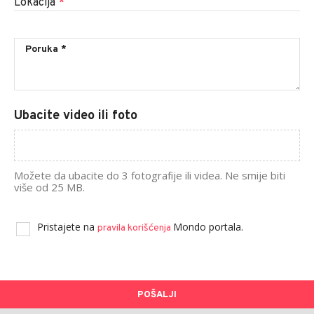
Lokacija
*
Ubacite video ili foto
Možete da ubacite do 3 fotografije ili videa. Ne smije biti
više od 25 MB.
Pristajete na
Mondo portala.
pravila korišćenja
POŠALJI