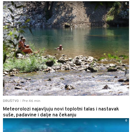
0
Pre 46 min
DRUŠTVO
|
Meteorolozi najavljuju novi toplotni talas i nastavak
suše, padavine i dalje na čekanju
0