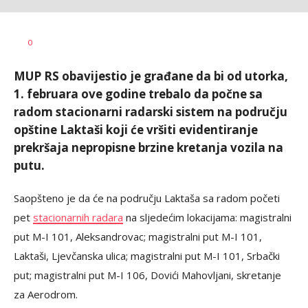
Željko
AUTOR
0
Svitlica
MUP RS obavijestio je građane da bi od utorka,
1. februara ove godine trebalo da počne sa
radom stacionarni radarski sistem na području
opštine Laktaši koji će vršiti evidentiranje
prekršaja nepropisne brzine kretanja vozila na
putu.
Saopšteno je da će na području Laktaša sa radom početi
pet
stacionarnih radara
na sljedećim lokacijama: magistralni
put M-I 101, Aleksandrovac; magistralni put M-I 101,
Laktaši, Ljevčanska ulica; magistralni put M-I 101, Srbački
put; magistralni put M-I 106, Dovići Mahovljani, skretanje
za Aerodrom.