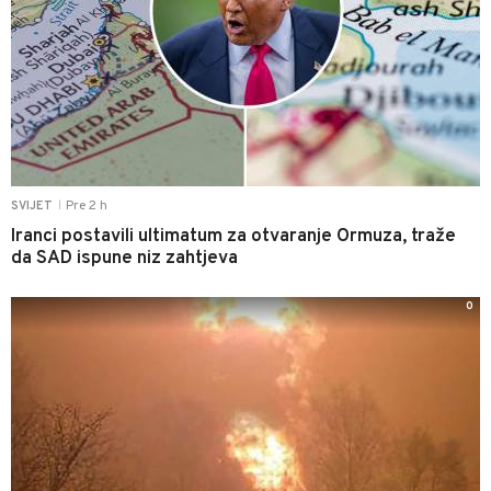
Pre 2 h
SVIJET
|
Iranci postavili ultimatum za otvaranje Ormuza, traže
da SAD ispune niz zahtjeva
0