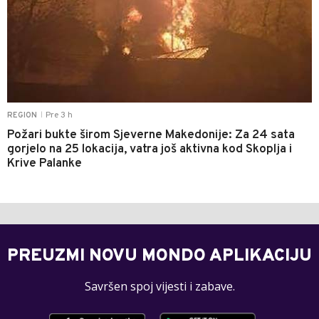
Pre 3 h
REGION
|
Požari bukte širom Sjeverne Makedonije: Za 24 sata
gorjelo na 25 lokacija, vatra još aktivna kod Skoplja i
Krive Palanke
PREUZMI NOVU MONDO APLIKACIJU
Savršen spoj vijesti i zabave.