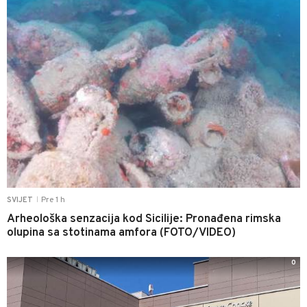
Pre 1 h
SVIJET
|
Arheološka senzacija kod Sicilije: Pronađena rimska
olupina sa stotinama amfora (FOTO/VIDEO)
0