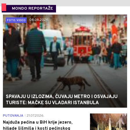
MONDO REPORTAŽE
0
08.08.2026.
FOTO, VIDEO
SPAVAJU U IZLOZIMA, ČUVAJU METRO I OSVAJAJU
TURISTE: MAČKE SU VLADARI ISTANBULA
0
PUTOVANJA
21.07.2026.
|
Najduža pećina u BiH krije jezero,
hiljade šišmiša i kosti pećinskog