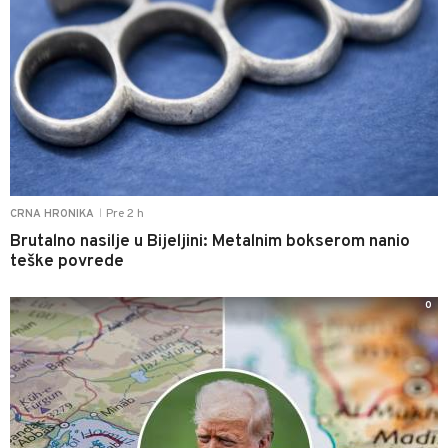
Pre 2 h
CRNA HRONIKA
|
Brutalno nasilje u Bijeljini: Metalnim bokserom nanio
teške povrede
0