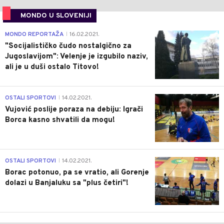
MONDO U SLOVENIJI
4
MONDO REPORTAŽA
16.02.2021.
|
"Socijalističko čudo nostalgično za
Jugoslavijom": Velenje je izgubilo naziv,
ali je u duši ostalo Titovo!
1
OSTALI SPORTOVI
14.02.2021.
|
Vujović poslije poraza na debiju: Igrači
Borca kasno shvatili da mogu!
3
OSTALI SPORTOVI
14.02.2021.
|
Borac potonuo, pa se vratio, ali Gorenje
dolazi u Banjaluku sa "plus četiri"!