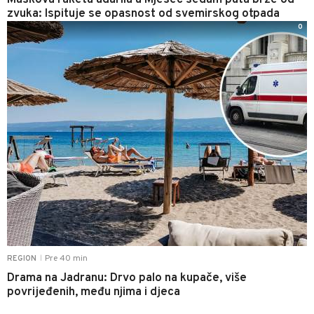
Maskova raketa udarila u Mjesec sedam puta brže od
zvuka: Ispituje se opasnost od svemirskog otpada
0
Pre 40 min
REGION
|
Drama na Jadranu: Drvo palo na kupače, više
povrijeđenih, među njima i djeca