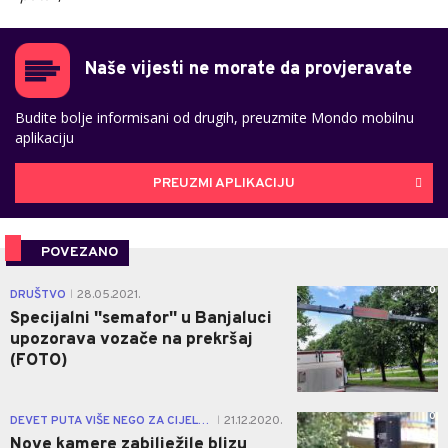
Naše vijesti ne morate da provjeravate
Budite bolje informisani od drugih, preuzmite Mondo mobilnu
aplikaciju
PREUZMI APLIKACIJU
POVEZANO
0
DRUŠTVO
28.05.2021.
|
Specijalni ''semafor'' u Banjaluci
upozorava vozače na prekršaj
(FOTO)
0
DEVET PUTA VIŠE NEGO ZA CIJELU 2019.
21.12.2020.
|
Nove kamere zabilježile blizu