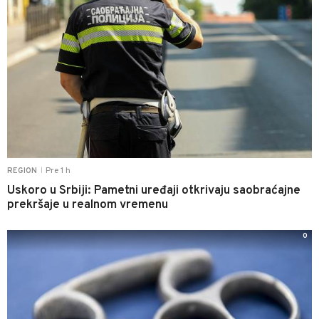
Pre 1 h
REGION
|
Uskoro u Srbiji: Pametni uređaji otkrivaju saobraćajne
prekršaje u realnom vremenu
0