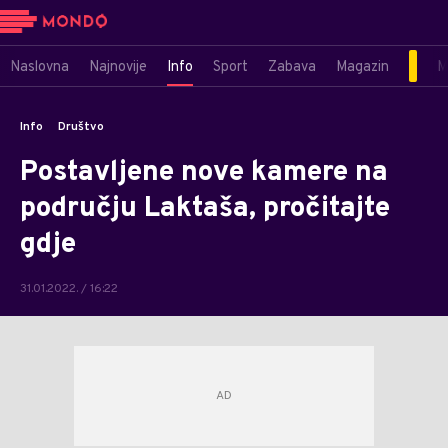
Naslovna
Najnovije
Info
Sport
Zabava
Magazin
M
Info
Društvo
Postavljene nove kamere na
području Laktaša, pročitajte
gdje
31.01.2022. / 16:22