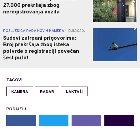
27.000 prekršaja zbog
neregistrovanja vozila
0
POSLJEDICA RADA NOVIH KAMERA
12.11.2020.
|
Sudovi zatrpani prigovorima:
Broj prekršaja zbog isteka
potvrde o registraciji povećan
šest puta!
TAGOVI
KAMERA
RADAR
LAKTAŠI
PODIJELI