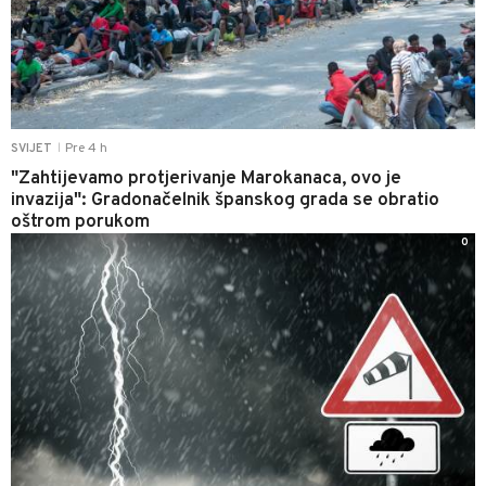
Pre 4 h
SVIJET
|
"Zahtijevamo protjerivanje Marokanaca, ovo je
invazija": Gradonačelnik španskog grada se obratio
oštrom porukom
0