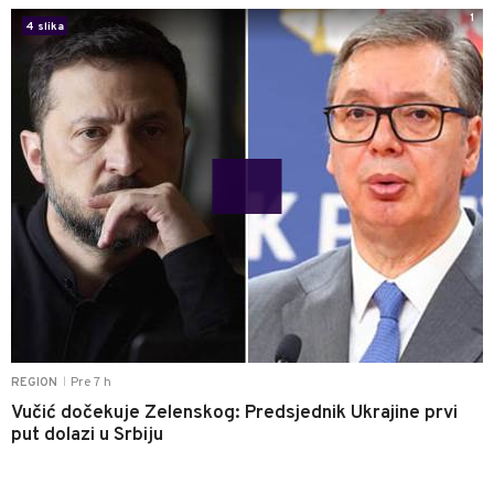
1
4 slika
Pre 7 h
REGION
|
Vučić dočekuje Zelenskog: Predsjednik Ukrajine prvi
put dolazi u Srbiju