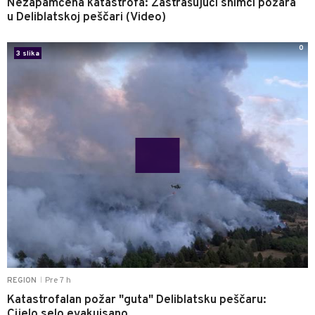
Nezapamćena katastrofa: Zastrašujući snimci požara
u Deliblatskoj peščari (Video)
0
3 slika
Pre 7 h
REGION
|
Katastrofalan požar "guta" Deliblatsku peščaru:
Cijelo selo evakuisano