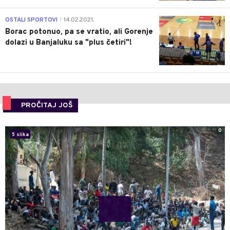
3
OSTALI SPORTOVI
14.02.2021.
|
Borac potonuo, pa se vratio, ali Gorenje
dolazi u Banjaluku sa "plus četiri"!
PROČITAJ JOŠ
0
5 slika