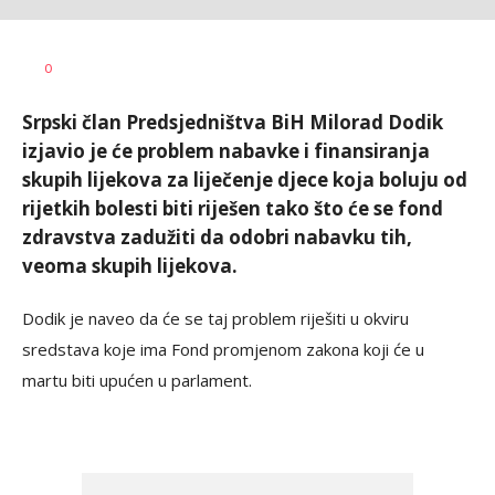
Vesna
AUTOR
0
Kerkez
Srpski član Predsjedništva BiH Milorad Dodik
izjavio je će problem nabavke i finansiranja
skupih lijekova za liječenje djece koja boluju od
rijetkih bolesti biti riješen tako što će se fond
zdravstva zadužiti da odobri nabavku tih,
veoma skupih lijekova.
Dodik je naveo da će se taj problem riješiti u okviru
sredstava koje ima Fond promjenom zakona koji će u
martu biti upućen u parlament.