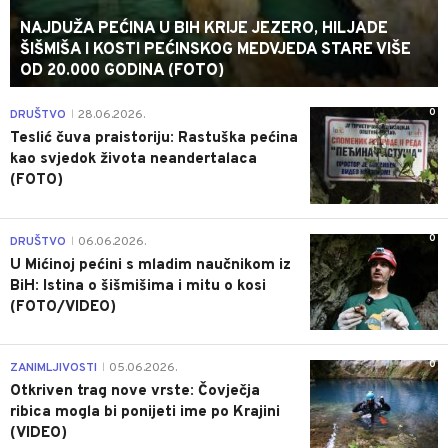
NAJDUŽA PEĆINA U BIH KRIJE JEZERO, HILJADE
ŠIŠMIŠA I KOSTI PEĆINSKOG MEDVJEDA STARE VIŠE
OD 20.000 GODINA (FOTO)
0
DRUŠTVO
28.06.2026.
|
Teslić čuva praistoriju: Rastuška pećina
kao svjedok života neandertalaca
(FOTO)
0
DRUŠTVO
06.06.2026.
|
U Mićinoj pećini s mladim naučnikom iz
BiH: Istina o šišmišima i mitu o kosi
(FOTO/VIDEO)
0
ZANIMLJIVOSTI
05.06.2026.
|
Otkriven trag nove vrste: Čovječja
ribica mogla bi ponijeti ime po Krajini
(VIDEO)