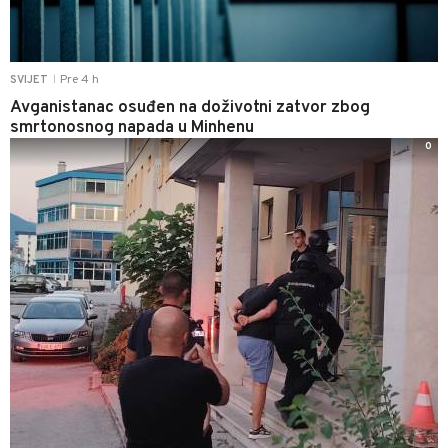
Pre 4 h
SVIJET
|
Avganistanac osuđen na doživotni zatvor zbog
smrtonosnog napada u Minhenu
0