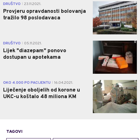
0
DRUŠTVO
23.11.2021.
|
Provjeru opravdanosti bolovanja
tražilo 98 poslodavaca
0
DRUŠTVO
05.11.2021.
|
Lijek "diazepam" ponovo
dostupan u apotekama
0
OKO 4.000 PO PACIJENTU
16.04.2021.
|
Liječenje oboljelih od korone u
UKC-u koštalo 48 miliona KM
TAGOVI