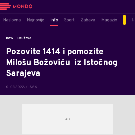
Naslovna
Najnovije
Info
Sport
Zabava
Magazin
M
Info
Društvo
Pozovite 1414 i pomozite
Milošu Božoviću iz Istočnog
Sarajeva
01.03.2022. / 18:36