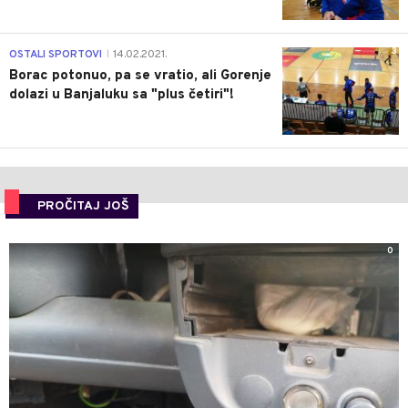
3
OSTALI SPORTOVI
14.02.2021.
|
Borac potonuo, pa se vratio, ali Gorenje
dolazi u Banjaluku sa "plus četiri"!
PROČITAJ JOŠ
0