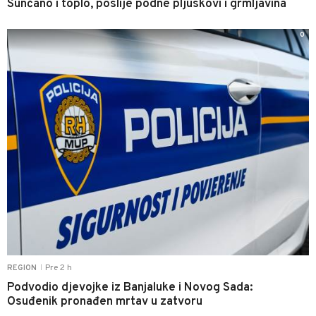
Sunčano i toplo, poslije podne pljuskovi i grmljavina
0
Pre 2 h
REGION
|
Podvodio djevojke iz Banjaluke i Novog Sada:
Osuđenik pronađen mrtav u zatvoru