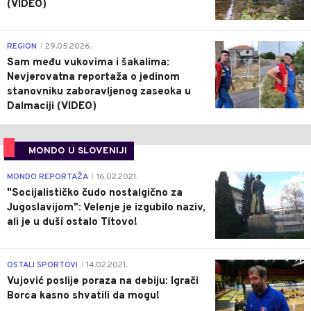
(VIDEO)
0
REGION
29.05.2026.
|
Sam među vukovima i šakalima:
Nevjerovatna reportaža o jedinom
stanovniku zaboravljenog zaseoka u
Dalmaciji (VIDEO)
MONDO U SLOVENIJI
4
MONDO REPORTAŽA
16.02.2021.
|
"Socijalističko čudo nostalgično za
Jugoslavijom": Velenje je izgubilo naziv,
ali je u duši ostalo Titovo!
1
OSTALI SPORTOVI
14.02.2021.
|
Vujović poslije poraza na debiju: Igrači
Borca kasno shvatili da mogu!