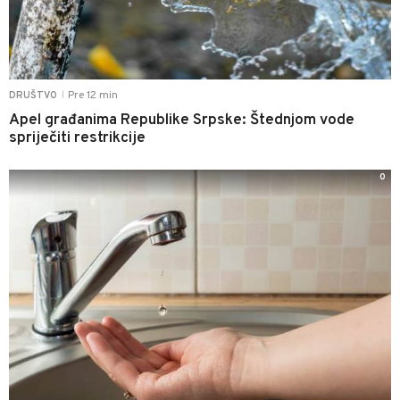
Pre 12 min
DRUŠTVO
|
Apel građanima Republike Srpske: Štednjom vode
spriječiti restrikcije
0