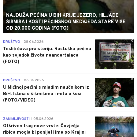
NAJDUŽA PEĆINA U BIH KRIJE JEZERO, HILJADE
ŠIŠMIŠA I KOSTI PEĆINSKOG MEDVJEDA STARE VIŠE
OD 20.000 GODINA (FOTO)
0
DRUŠTVO
28.06.2026.
|
Teslić čuva praistoriju: Rastuška pećina
kao svjedok života neandertalaca
(FOTO)
0
DRUŠTVO
06.06.2026.
|
U Mićinoj pećini s mladim naučnikom iz
BiH: Istina o šišmišima i mitu o kosi
(FOTO/VIDEO)
0
ZANIMLJIVOSTI
05.06.2026.
|
Otkriven trag nove vrste: Čovječja
ribica mogla bi ponijeti ime po Krajini