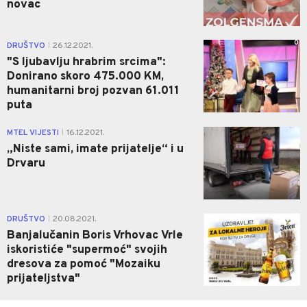
novac
0
DRUŠTVO
26.12.2021.
|
"S ljubavlju hrabrim srcima":
Donirano skoro 475.000 KM,
humanitarni broj pozvan 61.011
puta
0
MTEL VIJESTI
16.12.2021.
|
„Niste sami, imate prijatelje“ i u
Drvaru
0
DRUŠTVO
20.08.2021.
|
Banjalučanin Boris Vrhovac Vrle
iskoristiće "supermoć" svojih
dresova za pomoć "Mozaiku
prijateljstva"