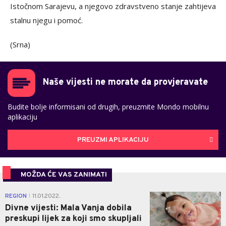
Istočnom Sarajevu, a njegovo zdravstveno stanje zahtijeva
stalnu njegu i pomoć.
(Srna)
Naše vijesti ne morate da provjeravate
Budite bolje informisani od drugih, preuzmite Mondo mobilnu
aplikaciju
PREUZMI APLIKACIJU
MOŽDA ĆE VAS ZANIMATI
0
REGION
11.01.2022.
|
Divne vijesti: Mala Vanja dobila
preskupi lijek za koji smo skupljali