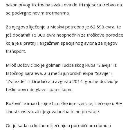
nakon prvog tretmana svaka dva do tri mjeseca trebao da
se podvrgne novim tretmanima.
Za njegovo liječenje u Moskvi potrebno je 62.598 evra, te
još dodatnih 15.000 evra neophodnih za troškove porodice
koja je u pratnji i angažman specijalnog aviona za njegov
transport.
Miloš Božović bio je golman Fudbalskog kluba "Slavija" iz
Istočnog Sarajeva, a u meču juniorskih ekipa "Slavije" i
"Zvijezde" iz Gradačca u avgustu 2014. godine doživio je
tešku povredu glave i pao u komu.
Božović je imao brojne hirurške intervencije, liječenje u BiH
i inostranstvu, ali njegova borba tu ne prestaje.
On je sada na kućnom liječenju u porodičnom domu u