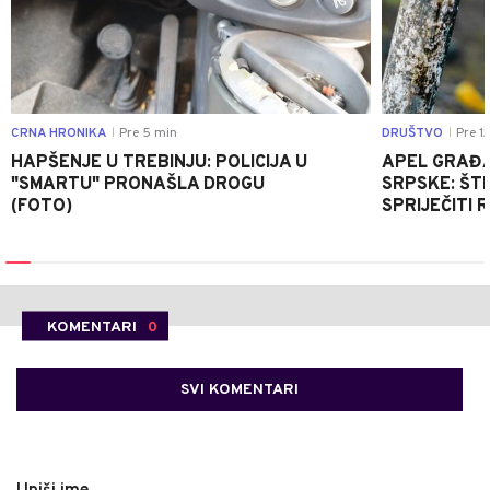
CRNA HRONIKA
Pre 5 min
DRUŠTVO
Pre 1
|
|
HAPŠENJE U TREBINJU: POLICIJA U
APEL GRAĐA
"SMARTU" PRONAŠLA DROGU
SRPSKE: ŠT
(FOTO)
SPRIJEČITI 
KOMENTARI
0
SVI KOMENTARI