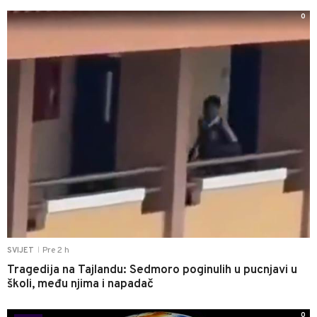
0
Pre 2 h
SVIJET
|
Tragedija na Tajlandu: Sedmoro poginulih u pucnjavi u
školi, među njima i napadač
0