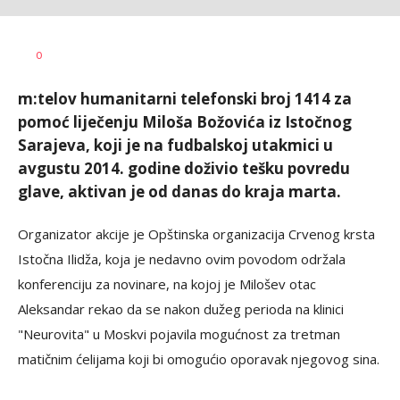
Vesna
AUTOR
0
Kerkez
m:telov humanitarni telefonski broj 1414 za
pomoć liječenju Miloša Božovića iz Istočnog
Sarajeva, koji je na fudbalskoj utakmici u
avgustu 2014. godine doživio tešku povredu
glave, aktivan je od danas do kraja marta.
Organizator akcije je Opštinska organizacija Crvenog krsta
Istočna Ilidža, koja je nedavno ovim povodom održala
konferenciju za novinare, na kojoj je Milošev otac
Aleksandar rekao da se nakon dužeg perioda na klinici
"Neurovita" u Moskvi pojavila mogućnost za tretman
matičnim ćelijama koji bi omogućio oporavak njegovog sina.