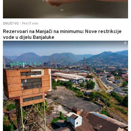
Pre 17 min
DRUŠTVO
|
Rezervoari na Manjači na minimumu: Nove restrikcije
vode u dijelu Banjaluke
0