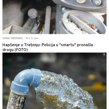
Pre 5 min
CRNA HRONIKA
|
Hapšenje u Trebinju: Policija u "smartu" pronašla
drogu (FOTO)
0