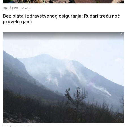
Pre 1 h
DRUŠTVO
|
Bez plata i zdravstvenog osiguranja: Rudari treću noć
proveli u jami
0