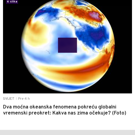
6 slika
Pre 4 h
SVIJET
|
Dva moćna okeanska fenomena pokreću globalni
vremenski preokret: Kakva nas zima očekuje? (Foto)