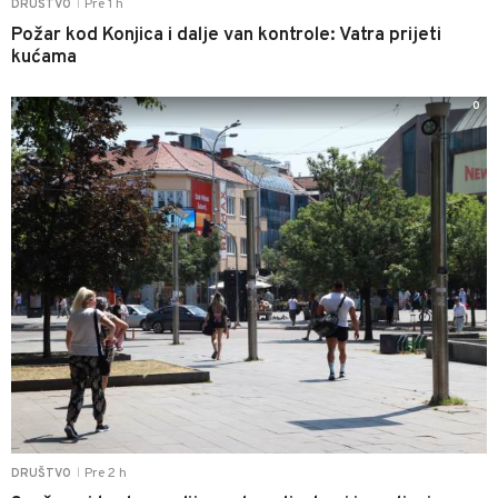
Pre 1 h
DRUŠTVO
|
Požar kod Konjica i dalje van kontrole: Vatra prijeti
kućama
0
Pre 2 h
DRUŠTVO
|