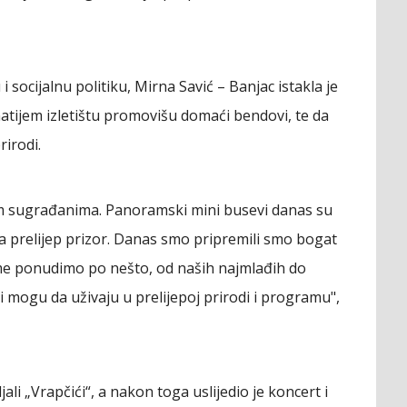
 socijalnu politiku, Mirna Savić – Banjac istakla je
atijem izletištu promovišu domaći bendovi, te da
rirodi.
šim sugrađanima. Panoramski mini busevi danas su
ista prelijep prizor. Danas smo pripremili smo bogat
me ponudimo po nešto, od naših najmlađih do
i mogu da uživaju u prelijepoj prirodi i programu",
li „Vrapčići“, a nakon toga uslijedio je koncert i