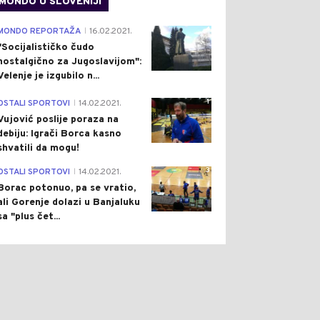
MONDO U SLOVENIJI
4
MONDO REPORTAŽA
16.02.2021.
|
"Socijalističko čudo
nostalgično za Jugoslavijom":
Velenje je izgubilo n...
1
OSTALI SPORTOVI
14.02.2021.
|
Vujović poslije poraza na
debiju: Igrači Borca kasno
shvatili da mogu!
3
OSTALI SPORTOVI
14.02.2021.
|
Borac potonuo, pa se vratio,
ali Gorenje dolazi u Banjaluku
sa "plus čet...