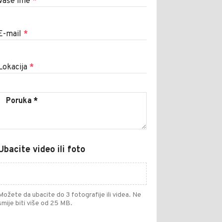
Vaše ime
*
E-mail
*
Lokacija
*
Ubacite video ili foto
Možete da ubacite do 3 fotografije ili videa. Ne
smije biti više od 25 MB.