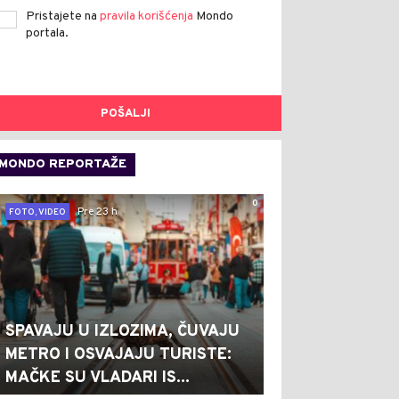
Pristajete na
pravila korišćenja
Mondo
portala.
POŠALJI
MONDO REPORTAŽE
0
Pre 23 h
FOTO, VIDEO
SPAVAJU U IZLOZIMA, ČUVAJU
METRO I OSVAJAJU TURISTE:
MAČKE SU VLADARI IS...