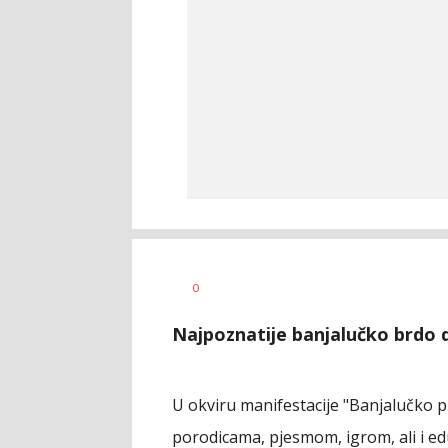
Dragana
AUTOR
0
Božić
Najpoznatije banjalučko brdo d
U okviru manifestacije "Banjalučko 
porodicama, pjesmom, igrom, ali i e