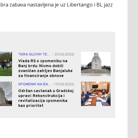
a zabava nastavljena je uz Libertango i BL jazz
0
1
"IGRA GLUVIH TELEFONA"
23.02.2022.
|
Vlada RS o spomeniku na
Banj brdu: Nismo dobili
zvaničan zahtjev Banjaluke
za finansiranje obnove
1
0
SPOMENIK NA BANJ BRDU U LOŠEM STANJU
07.02.2022.
|
Održan sastanak u Gradskoj
upravi: Rekonstrukcija i
revitalizacija spomenika
kao prioritet