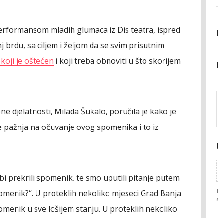
erformansom mladih glumaca iz Dis teatra, ispred
 brdu, sa ciljem i željom da se svim prisutnim
koji je oštećen
i koji treba obnoviti u što skorijem
e djelatnosti, Milada Šukalo, poručila je kako je
e pažnja na očuvanje ovog spomenika i to iz
bi prekrili spomenik, te smo uputili pitanje putem
omenik?“. U proteklih nekoliko mjeseci Grad Banja
omenik u sve lošijem stanju. U proteklih nekoliko