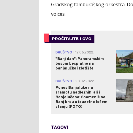
Gradskog tamburaškog orkestra. Dobr
voices.
PROČITAJTE I OVO
DRUŠTVO
12.05.2022.
|
"Banj dan": Panoramskim
busom besplatno na
banjalučko izletište
DRUŠTVO
20.02.2022.
|
Ponos Banjaluke na
sramotu nadležnih, ali i
Banjalučana: Spomenik na
Banj brdu u izuzetno lošem
stanju (FOTO)
TAGOVI