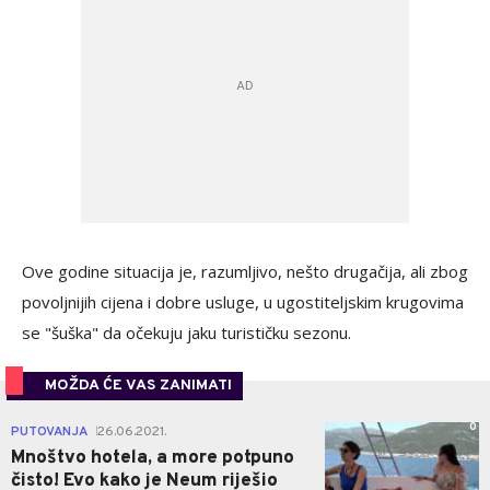
Ove godine situacija je, razumljivo, nešto drugačija, ali zbog
povoljnijih cijena i dobre usluge, u ugostiteljskim krugovima
se "šuška" da očekuju jaku turističku sezonu.
MOŽDA ĆE VAS ZANIMATI
0
PUTOVANJA
26.06.2021.
|
Mnoštvo hotela, a more potpuno
čisto! Evo kako je Neum riješio