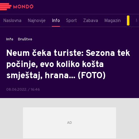
Naslovna
Najnovije
Info
Sport
Zabava
Magazin
M
Info
Društvo
Neum čeka turiste: Sezona tek
počinje, evo koliko košta
smještaj, hrana... (FOTO)
08.06.2022. / 16:46