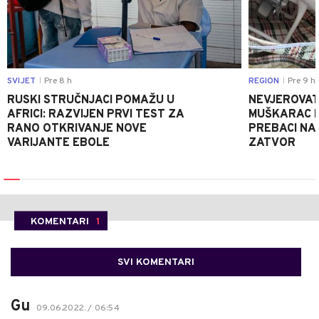
SVIJET
Pre 8 h
REGION
Pre 9 h
|
|
RUSKI STRUČNJACI POMAŽU U
NEVJEROVATA
AFRICI: RAZVIJEN PRVI TEST ZA
MUŠKARAC H
RANO OTKRIVANJE NOVE
PREBACI NA
VARIJANTE EBOLE
ZATVOR
KOMENTARI
1
SVI KOMENTARI
Gu
09.06.2022. / 06:54