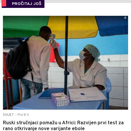
PROČITAJ JOŠ
0
Pre 8 h
SVIJET
|
Ruski stručnjaci pomažu u Africi: Razvijen prvi test za
rano otkrivanje nove varijante ebole