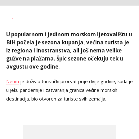
Vesna
AUTOR
1
Kerkez
U popularnom i jedinom morskom ljetovalištu u
BiH počela je sezona kupanja, većina turista je
iz regiona i inostranstva, ali još nema velike
gužve na plažama. Špic sezone očekuju tek u
avgustu ove godine.
Neum
je doživio turistički procvat prije dvije godine, kada je
u jeku pandemije i zatvaranja granica većine morskih
destinacija, bio otvoren za turiste svih zemalja.