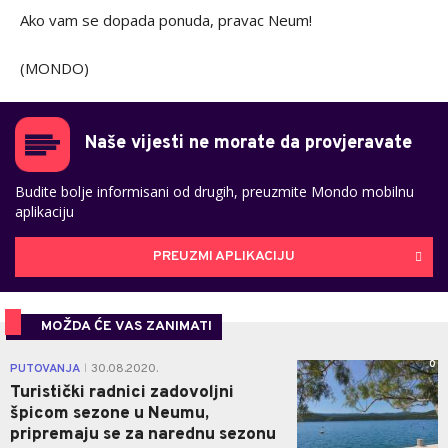
Ako vam se dopada ponuda, pravac Neum!
(MONDO)
Naše vijesti ne morate da provjeravate
Budite bolje informisani od drugih, preuzmite Mondo mobilnu
aplikaciju
PREUZMI APLIKACIJU
MOŽDA ĆE VAS ZANIMATI
0
PUTOVANJA
30.08.2020.
|
Turistički radnici zadovoljni
špicom sezone u Neumu,
pripremaju se za narednu sezonu