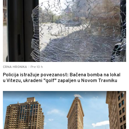
Pre 10 h
CRNA HRONIKA
|
Policija istražuje povezanost: Bačena bomba na lokal
u Vitezu, ukradeni "golf" zapaljen u Novom Travniku
0