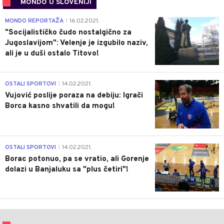
MONDO U SLOVENIJI
4
MONDO REPORTAŽA
16.02.2021.
|
"Socijalističko čudo nostalgično za
Jugoslavijom": Velenje je izgubilo naziv,
ali je u duši ostalo Titovo!
1
OSTALI SPORTOVI
14.02.2021.
|
Vujović poslije poraza na debiju: Igrači
Borca kasno shvatili da mogu!
3
OSTALI SPORTOVI
14.02.2021.
|
Borac potonuo, pa se vratio, ali Gorenje
dolazi u Banjaluku sa "plus četiri"!