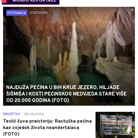
MONDO REPORTAŽE
0
21.07.2026.
PUTOVANJA
NAJDUŽA PEĆINA U BIH KRIJE JEZERO, HILJADE
ŠIŠMIŠA I KOSTI PEĆINSKOG MEDVJEDA STARE VIŠE
OD 20.000 GODINA (FOTO)
0
DRUŠTVO
28.06.2026.
|
Teslić čuva praistoriju: Rastuška pećina
kao svjedok života neandertalaca
(FOTO)