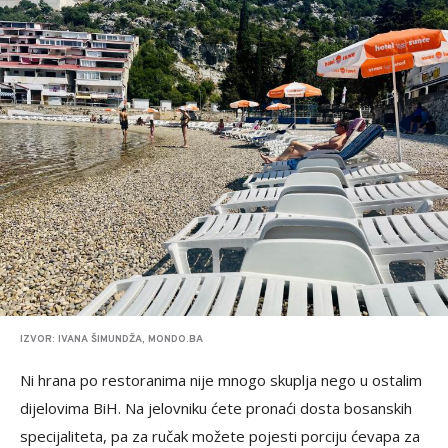
IZVOR: IVANA ŠIMUNDŽA, MONDO.BA
Ni hrana po restoranima nije mnogo skuplja nego u ostalim
dijelovima BiH. Na jelovniku ćete pronaći dosta bosanskih
specijaliteta, pa za ručak možete pojesti porciju ćevapa za