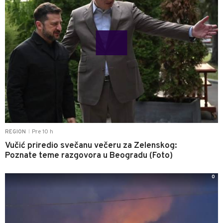
Pre 10 h
REGION
|
Vučić priredio svečanu večeru za Zelenskog:
Poznate teme razgovora u Beogradu (Foto)
0