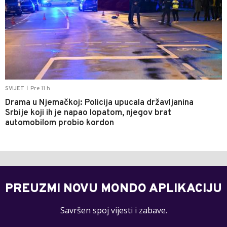
Pre 11 h
SVIJET
|
Drama u Njemačkoj: Policija upucala državljanina
Srbije koji ih je napao lopatom, njegov brat
automobilom probio kordon
PREUZMI NOVU MONDO APLIKACIJU
Savršen spoj vijesti i zabave.