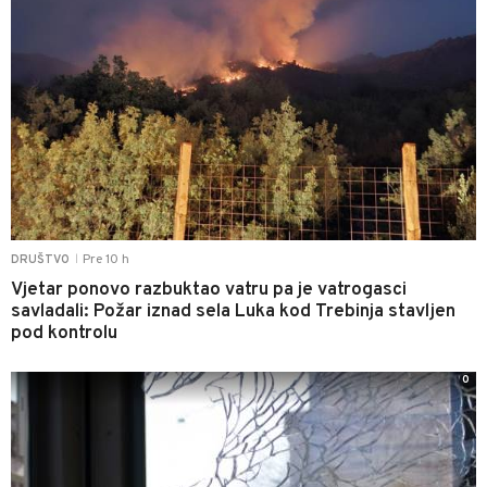
Pre 10 h
DRUŠTVO
|
Vjetar ponovo razbuktao vatru pa je vatrogasci
savladali: Požar iznad sela Luka kod Trebinja stavljen
pod kontrolu
0