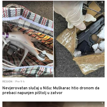
0
Pre 9 h
REGION
|
Nevjerovatan slučaj u Nišu: Muškarac htio dronom da
prebaci napunjen pištolj u zatvor
1