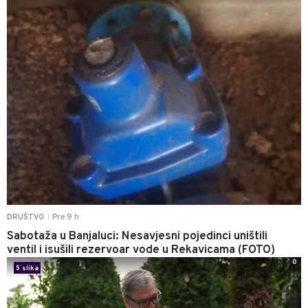
Pre 9 h
DRUŠTVO
|
Sabotaža u Banjaluci: Nesavjesni pojedinci uništili
ventil i isušili rezervoar vode u Rekavicama (FOTO)
0
5 slika