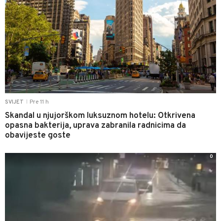
Pre 11 h
SVIJET
|
Skandal u njujorškom luksuznom hotelu: Otkrivena
opasna bakterija, uprava zabranila radnicima da
obavijeste goste
0