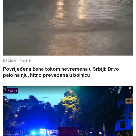
Pre 11 h
REGION
|
Povrijeđena žena tokom nevremena u Srbiji: Drvo
palo na nju, hitno prevezena u bolnicu
0
7 slika