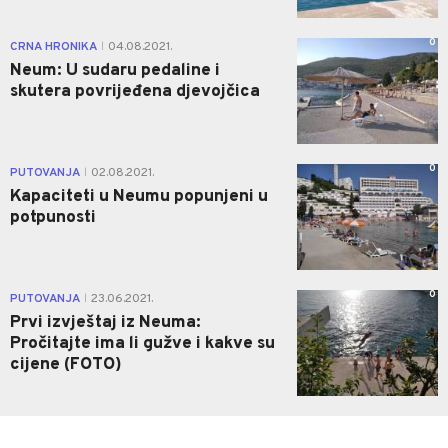
0
CRNA HRONIKA
04.08.2021.
|
Neum: U sudaru pedaline i
skutera povrijeđena djevojčica
0
PUTOVANJA
02.08.2021.
|
Kapaciteti u Neumu popunjeni u
potpunosti
0
PUTOVANJA
23.06.2021.
|
Prvi izvještaj iz Neuma:
Pročitajte ima li gužve i kakve su
cijene (FOTO)