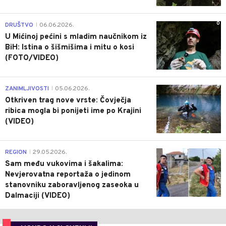
0
DRUŠTVO
06.06.2026.
|
U Mićinoj pećini s mladim naučnikom iz
BiH: Istina o šišmišima i mitu o kosi
(FOTO/VIDEO)
0
ZANIMLJIVOSTI
05.06.2026.
|
Otkriven trag nove vrste: Čovječja
ribica mogla bi ponijeti ime po Krajini
(VIDEO)
0
REGION
29.05.2026.
|
Sam među vukovima i šakalima:
Nevjerovatna reportaža o jedinom
stanovniku zaboravljenog zaseoka u
Dalmaciji (VIDEO)