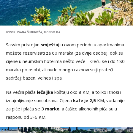
IZVOR: IVANA ŠIMUNDŽA, MONDO.BA
Sasvim pristojan
smještaj
u ovom periodu u apartmanima
možete rezervisati za 60 maraka (za dvije osobe), dok su
cijene u neumskim hotelima nešto veće - kreću se i do 180
maraka po osobi, ali nude mnogo raznovrsniji prateći
sadržaj: bazen, velnes i spa.
Na većini plaža
ležaljke
koštaju oko 8 KM, a toliko iznosi i
iznajmljivanje suncobrana. Cijena
kafe je 2,5
KM, voda nije
za piće i plaća se
3 marke
, a čašice alkoholnih pića su u
rasponu od 3-6 KM.