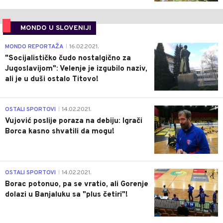
MONDO U SLOVENIJI
4
MONDO REPORTAŽA
16.02.2021.
|
"Socijalističko čudo nostalgično za
Jugoslavijom": Velenje je izgubilo naziv,
ali je u duši ostalo Titovo!
1
OSTALI SPORTOVI
14.02.2021.
|
Vujović poslije poraza na debiju: Igrači
Borca kasno shvatili da mogu!
3
OSTALI SPORTOVI
14.02.2021.
|
Borac potonuo, pa se vratio, ali Gorenje
dolazi u Banjaluku sa "plus četiri"!