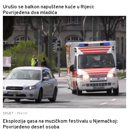
Urušio se balkon napuštene kuće u Rijeci:
Povrijeđena dva mladića
0
Pre 1 h
SVIJET
|
Eksplozija gasa na muzičkom festivalu u Njemačkoj:
Povrijeđeno deset osoba