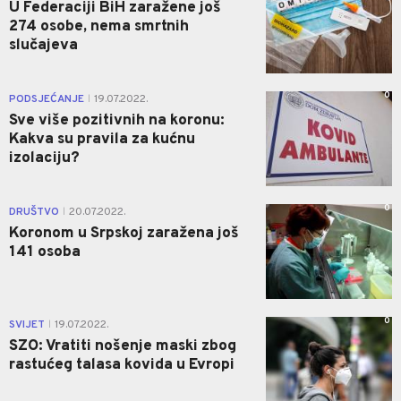
U Federaciji BiH zaražene još
274 osobe, nema smrtnih
slučajeva
0
PODSJEĆANJE
19.07.2022.
|
Sve više pozitivnih na koronu:
Kakva su pravila za kućnu
izolaciju?
0
DRUŠTVO
20.07.2022.
|
Koronom u Srpskoj zaražena još
141 osoba
0
SVIJET
19.07.2022.
|
SZO: Vratiti nošenje maski zbog
rastućeg talasa kovida u Evropi