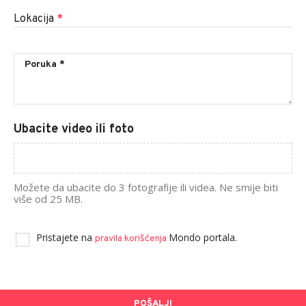
Lokacija
*
Ubacite video ili foto
Možete da ubacite do 3 fotografije ili videa. Ne smije biti
više od 25 MB.
Pristajete na
Mondo portala.
pravila korišćenja
POŠALJI