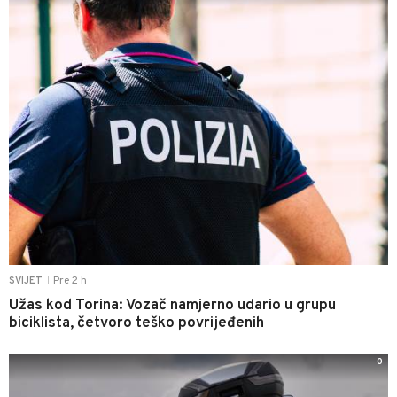
Pre 2 h
SVIJET
|
Užas kod Torina: Vozač namjerno udario u grupu
biciklista, četvoro teško povrijeđenih
0