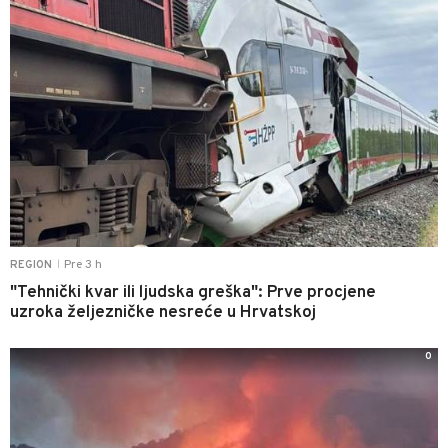
Pre 3 h
REGION
|
"Tehnički kvar ili ljudska greška": Prve procjene
uzroka željezničke nesreće u Hrvatskoj
0