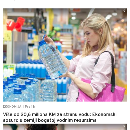
0
Pre 1 h
EKONOMIJA
|
Više od 20,6 miliona KM za stranu vodu: Ekonomski
apsurd u zemlji bogatoj vodnim resursima
0