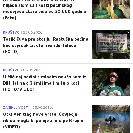
hiljade šišmiša i kosti pećinskog
medvjeda stare više od 20.000 godina
(Foto)
0
DRUŠTVO
28.06.2026.
|
Teslić čuva praistoriju: Rastuška pećina
kao svjedok života neandertalaca
(FOTO)
0
DRUŠTVO
06.06.2026.
|
U Mićinoj pećini s mladim naučnikom iz
BiH: Istina o šišmišima i mitu o kosi
(FOTO/VIDEO)
0
ZANIMLJIVOSTI
05.06.2026.
|
Otkriven trag nove vrste: Čovječja
ribica mogla bi ponijeti ime po Krajini
(VIDEO)