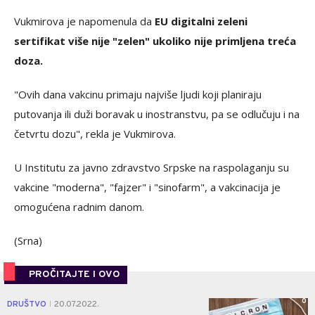
Vukmirova je napomenula da
EU digitalni zeleni
sertifikat više nije "zelen" ukoliko nije primljena treća
doza.
"Ovih dana vakcinu primaju najviše ljudi koji planiraju
putovanja ili duži boravak u inostranstvu, pa se odlučuju i na
četvrtu dozu", rekla je Vukmirova.
U Institutu za javno zdravstvo Srpske na raspolaganju su
vakcine "moderna", "fajzer" i "sinofarm", a vakcinacija je
omogućena radnim danom.
(Srna)
PROČITAJTE I OVO
0
DRUŠTVO
20.07.2022.
|