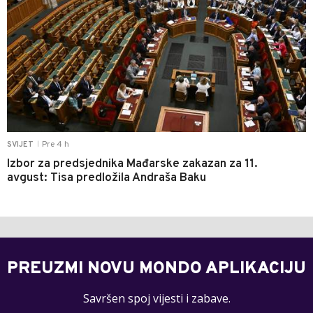
Pre 4 h
SVIJET
|
Izbor za predsjednika Mađarske zakazan za 11.
avgust: Tisa predložila Andraša Baku
PREUZMI NOVU MONDO APLIKACIJU
Savršen spoj vijesti i zabave.