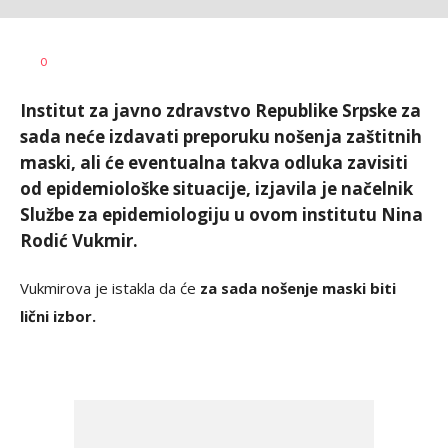
Dragana
AUTOR
0
Božić
Institut za javno zdravstvo Republike Srpske za
sada neće izdavati preporuku nošenja zaštitnih
maski, ali će eventualna takva odluka zavisiti
od epidemiološke situacije, izjavila je načelnik
Službe za epidemiologiju u ovom institutu Nina
Rodić Vukmir.
Vukmirova je istakla da će
za sada nošenje maski biti
lični izbor.