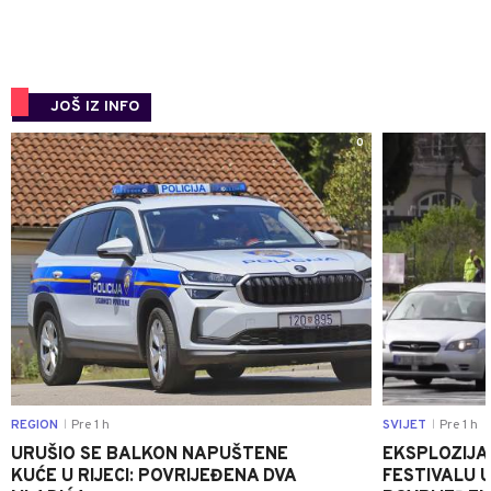
JOŠ IZ INFO
0
REGION
Pre 1 h
SVIJET
Pre 1 h
|
|
URUŠIO SE BALKON NAPUŠTENE
EKSPLOZIJA
KUĆE U RIJECI: POVRIJEĐENA DVA
FESTIVALU 