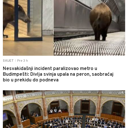
Pre 3 h
SVIJET
|
Nesvakidašnji incident paralizovao metro u
Budimpešti: Divlja svinja upala na peron, saobraćaj
bio u prekidu do podneva
0