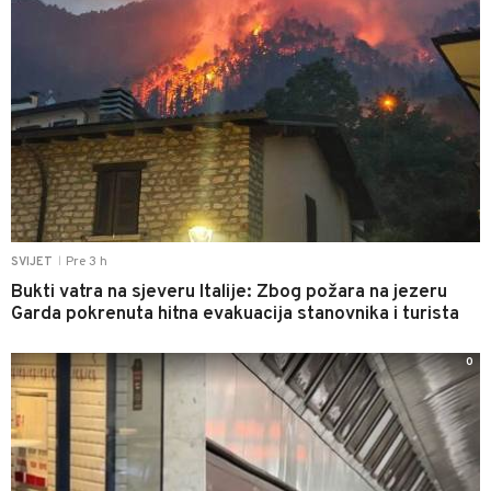
Pre 3 h
SVIJET
|
Bukti vatra na sjeveru Italije: Zbog požara na jezeru
Garda pokrenuta hitna evakuacija stanovnika i turista
0