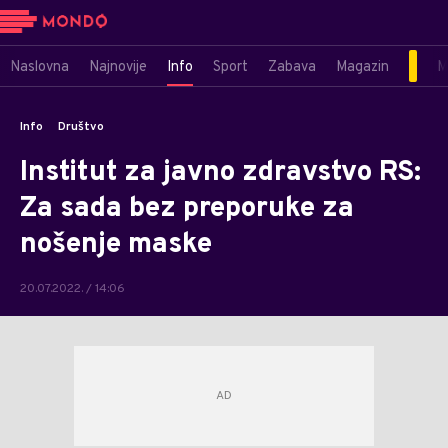
Naslovna
Najnovije
Info
Sport
Zabava
Magazin
M
Info
Društvo
Institut za javno zdravstvo RS:
Za sada bez preporuke za
nošenje maske
20.07.2022. / 14:06