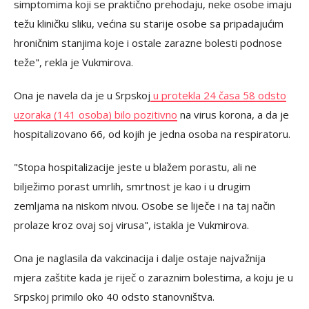
simptomima koji se praktično prehodaju, neke osobe imaju
težu kliničku sliku, većina su starije osobe sa pripadajućim
hroničnim stanjima koje i ostale zarazne bolesti podnose
teže", rekla je Vukmirova.
Ona je navela da je u Srpskoj
u protekla 24 časa 58 odsto
uzoraka (141 osoba) bilo pozitivno
na virus korona, a da je
hospitalizovano 66, od kojih je jedna osoba na respiratoru.
"Stopa hospitalizacije jeste u blažem porastu, ali ne
bilježimo porast umrlih, smrtnost je kao i u drugim
zemljama na niskom nivou. Osobe se liječe i na taj način
prolaze kroz ovaj soj virusa", istakla je Vukmirova.
Ona je naglasila da vakcinacija i dalje ostaje najvažnija
mjera zaštite kada je riječ o zaraznim bolestima, a koju je u
Srpskoj primilo oko 40 odsto stanovništva.