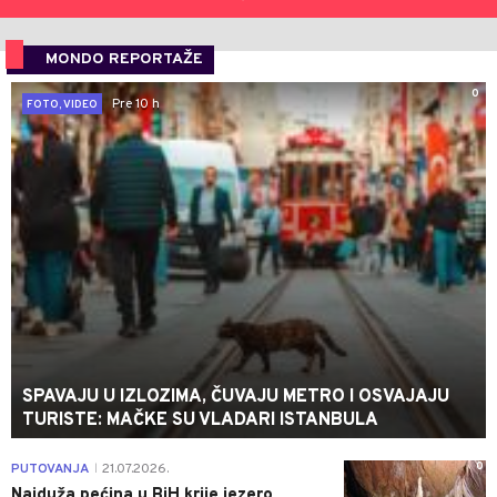
MONDO REPORTAŽE
0
Pre 10 h
FOTO, VIDEO
SPAVAJU U IZLOZIMA, ČUVAJU METRO I OSVAJAJU
TURISTE: MAČKE SU VLADARI ISTANBULA
0
PUTOVANJA
21.07.2026.
|
Najduža pećina u BiH krije jezero,