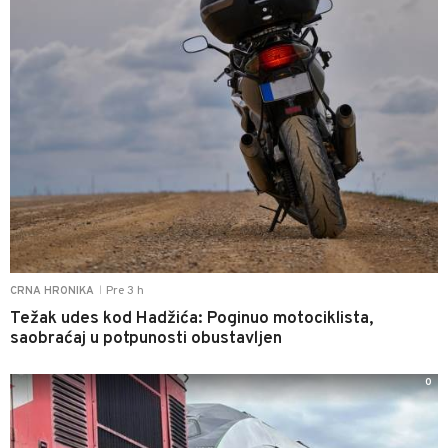
Pre 3 h
CRNA HRONIKA
|
Težak udes kod Hadžića: Poginuo motociklista,
saobraćaj u potpunosti obustavljen
0