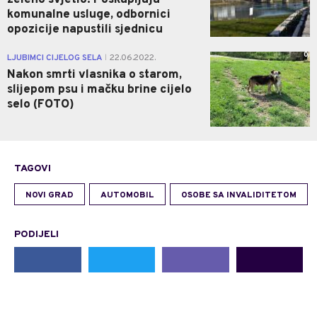
zeleno svjetlo: Poskupljuju
komunalne usluge, odbornici
opozicije napustili sjednicu
0
LJUBIMCI CIJELOG SELA
22.06.2022.
|
Nakon smrti vlasnika o starom,
slijepom psu i mačku brine cijelo
selo (FOTO)
TAGOVI
NOVI GRAD
AUTOMOBIL
OSOBE SA INVALIDITETOM
PODIJELI