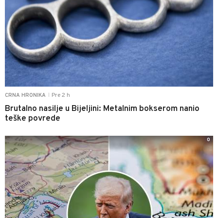
Pre 2 h
CRNA HRONIKA
|
Brutalno nasilje u Bijeljini: Metalnim bokserom nanio
teške povrede
0