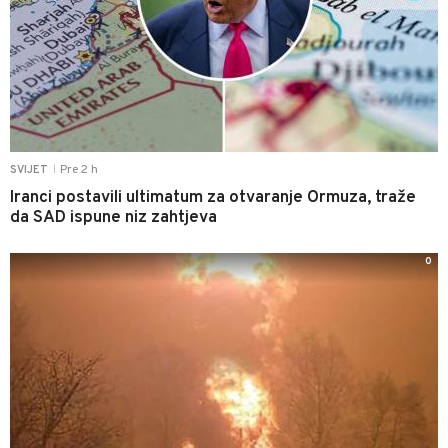
Pre 2 h
SVIJET
|
Iranci postavili ultimatum za otvaranje Ormuza, traže
da SAD ispune niz zahtjeva
0