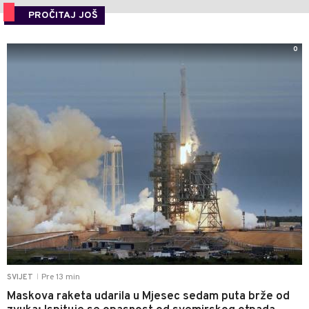
PROČITAJ JOŠ
0
Pre 13 min
SVIJET
|
Maskova raketa udarila u Mjesec sedam puta brže od