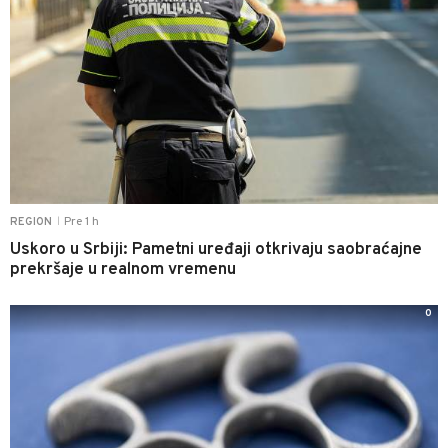
Pre 1 h
REGION
|
Uskoro u Srbiji: Pametni uređaji otkrivaju saobraćajne
prekršaje u realnom vremenu
0