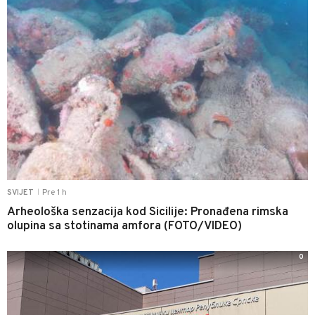
Pre 1 h
SVIJET
|
Arheološka senzacija kod Sicilije: Pronađena rimska
olupina sa stotinama amfora (FOTO/VIDEO)
0