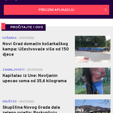
PREUZMI APLIKACIJU
PROČITAJTE I OVO
0
KOŠARKA
27.07.2022.
|
Novi Grad domaćin košarkaškog
kampa: Učestvovaće više od 150
djece
0
ZANIMLJIVOSTI
20.07.2022.
|
Kapitalac iz Une: Novljanin
upecao soma od 35,6 kilograma
0
DRUŠTVO
14.07.2022.
|
Skupština Novog Grada dala