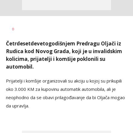
Nikolina
AUTOR
0
Damjanić
Četrdesetdevetogodišnjem Predragu Oljači iz
Rudica kod Novog Grada, koji je u invalidskim
kolicima, prijatelji i komšije poklonili su
automobil.
Prijatelji i komšije organizovali su akciju u kojoj su prikupili
oko 3.000 KM za kupovinu automatik automobila, ali je
neophodno da se obavi prilagođavanje da bi Oljača mogao
da upravlja.