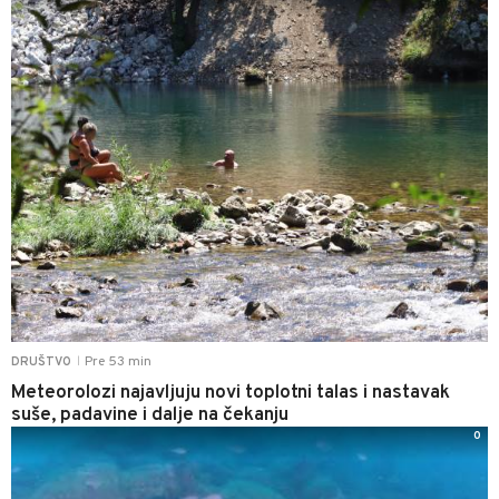
Pre 53 min
DRUŠTVO
|
Meteorolozi najavljuju novi toplotni talas i nastavak
suše, padavine i dalje na čekanju
0