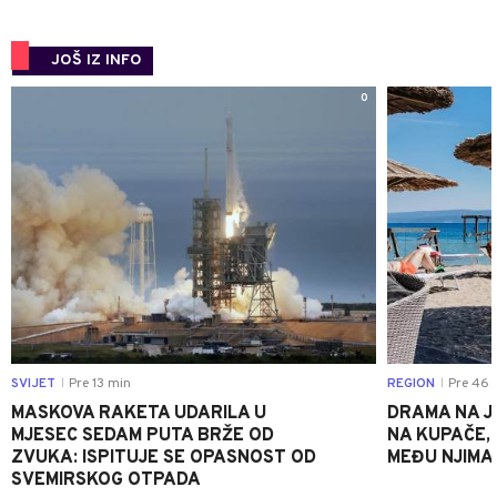
JOŠ IZ INFO
0
SVIJET
Pre 13 min
REGION
Pre 46 
|
|
MASKOVA RAKETA UDARILA U
DRAMA NA J
MJESEC SEDAM PUTA BRŽE OD
NA KUPAČE, 
ZVUKA: ISPITUJE SE OPASNOST OD
MEĐU NJIMA 
SVEMIRSKOG OTPADA