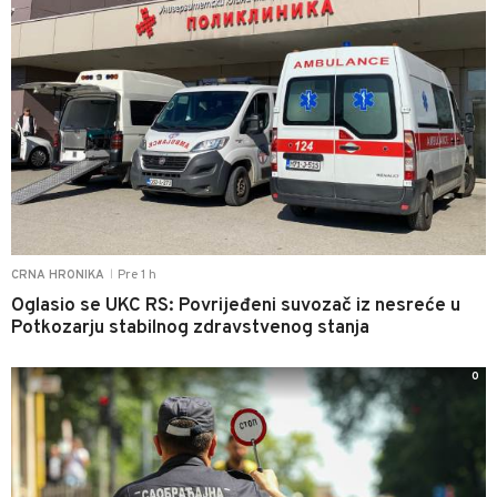
Pre 1 h
CRNA HRONIKA
|
Oglasio se UKC RS: Povrijeđeni suvozač iz nesreće u
Potkozarju stabilnog zdravstvenog stanja
0