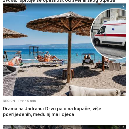
zvuka: Ispituje se opasnost od svemirskog otpada
0
Pre 46 min
REGION
|
Drama na Jadranu: Drvo palo na kupače, više
povrijeđenih, među njima i djeca
0