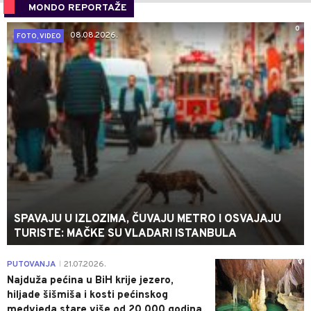
MONDO REPORTAŽE
0
08.08.2026.
FOTO, VIDEO
SPAVAJU U IZLOZIMA, ČUVAJU METRO I OSVAJAJU
TURISTE: MAČKE SU VLADARI ISTANBULA
0
PUTOVANJA
21.07.2026.
|
Najduža pećina u BiH krije jezero,
hiljade šišmiša i kosti pećinskog
medvjeda stare više od 20.000 godina