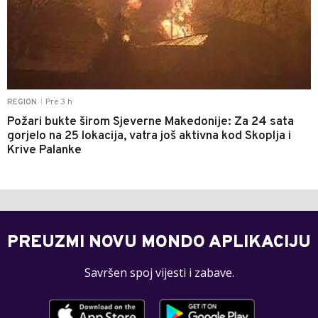
Pre 3 h
REGION
|
Požari bukte širom Sjeverne Makedonije: Za 24 sata
gorjelo na 25 lokacija, vatra još aktivna kod Skoplja i
Krive Palanke
PREUZMI NOVU MONDO APLIKACIJU
Savršen spoj vijesti i zabave.