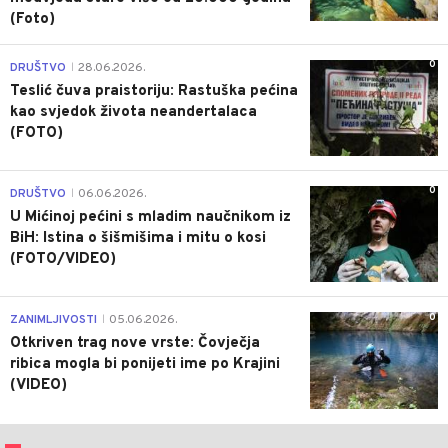
(Foto)
0
DRUŠTVO
28.06.2026.
|
Teslić čuva praistoriju: Rastuška pećina
kao svjedok života neandertalaca
(FOTO)
0
DRUŠTVO
06.06.2026.
|
U Mićinoj pećini s mladim naučnikom iz
BiH: Istina o šišmišima i mitu o kosi
(FOTO/VIDEO)
0
ZANIMLJIVOSTI
05.06.2026.
|
Otkriven trag nove vrste: Čovječja
ribica mogla bi ponijeti ime po Krajini
(VIDEO)