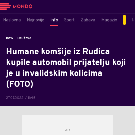
Naslovna
Najnovije
Info
Sport
Zabava
Magazin
M
Info
Društvo
Humane komšije iz Rudica
kupile automobil prijatelju koji
je u invalidskim kolicima
(FOTO)
27.07.2022. / 11:45