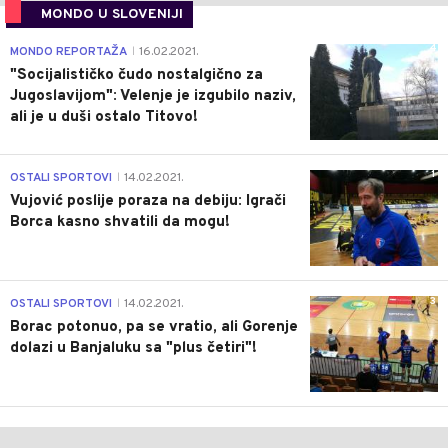
MONDO U SLOVENIJI
4
MONDO REPORTAŽA
16.02.2021.
|
"Socijalističko čudo nostalgično za
Jugoslavijom": Velenje je izgubilo naziv,
ali je u duši ostalo Titovo!
1
OSTALI SPORTOVI
14.02.2021.
|
Vujović poslije poraza na debiju: Igrači
Borca kasno shvatili da mogu!
3
OSTALI SPORTOVI
14.02.2021.
|
Borac potonuo, pa se vratio, ali Gorenje
dolazi u Banjaluku sa "plus četiri"!