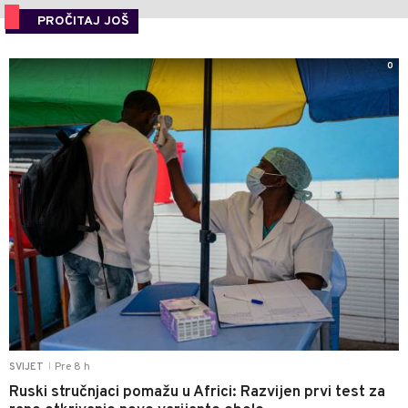
PROČITAJ JOŠ
0
Pre 8 h
SVIJET
|
Ruski stručnjaci pomažu u Africi: Razvijen prvi test za