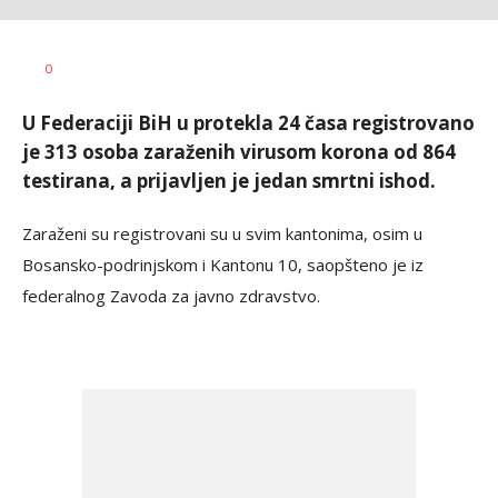
Vesna
AUTOR
0
Kerkez
U Federaciji BiH u protekla 24 časa registrovano
je 313 osoba zaraženih virusom korona od 864
testirana, a prijavljen je jedan smrtni ishod.
Zaraženi su registrovani su u svim kantonima, osim u
Bosansko-podrinjskom i Kantonu 10, saopšteno je iz
federalnog Zavoda za javno zdravstvo.