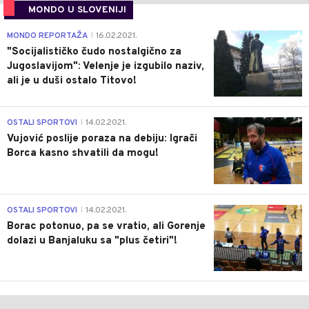
MONDO U SLOVENIJI
4
MONDO REPORTAŽA
16.02.2021.
|
"Socijalističko čudo nostalgično za
Jugoslavijom": Velenje je izgubilo naziv,
ali je u duši ostalo Titovo!
1
OSTALI SPORTOVI
14.02.2021.
|
Vujović poslije poraza na debiju: Igrači
Borca kasno shvatili da mogu!
3
OSTALI SPORTOVI
14.02.2021.
|
Borac potonuo, pa se vratio, ali Gorenje
dolazi u Banjaluku sa "plus četiri"!