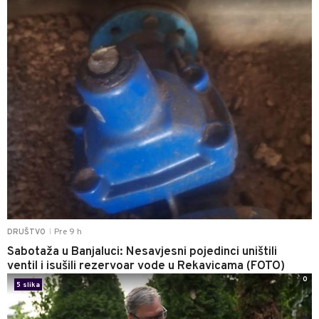
Pre 9 h
DRUŠTVO
|
Sabotaža u Banjaluci: Nesavjesni pojedinci uništili
ventil i isušili rezervoar vode u Rekavicama (FOTO)
0
5 slika