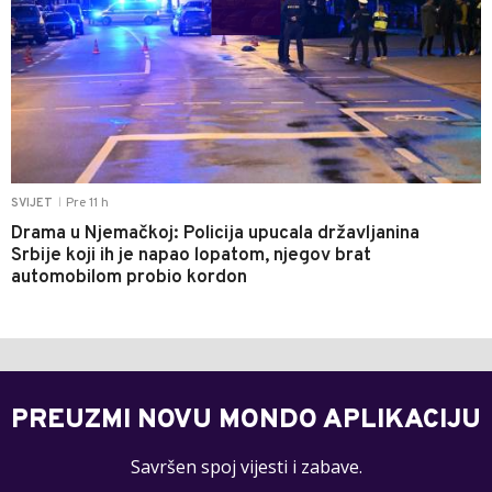
Pre 11 h
SVIJET
|
Drama u Njemačkoj: Policija upucala državljanina
Srbije koji ih je napao lopatom, njegov brat
automobilom probio kordon
PREUZMI NOVU MONDO APLIKACIJU
Savršen spoj vijesti i zabave.