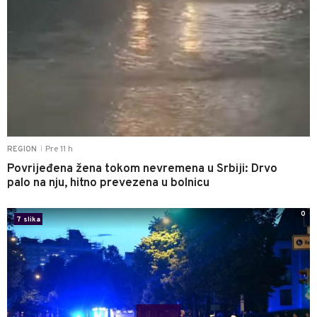
Pre 11 h
REGION
|
Povrijeđena žena tokom nevremena u Srbiji: Drvo
palo na nju, hitno prevezena u bolnicu
0
7 slika