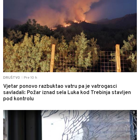
Pre 10 h
DRUŠTVO
|
Vjetar ponovo razbuktao vatru pa je vatrogasci
savladali: Požar iznad sela Luka kod Trebinja stavljen
pod kontrolu
0