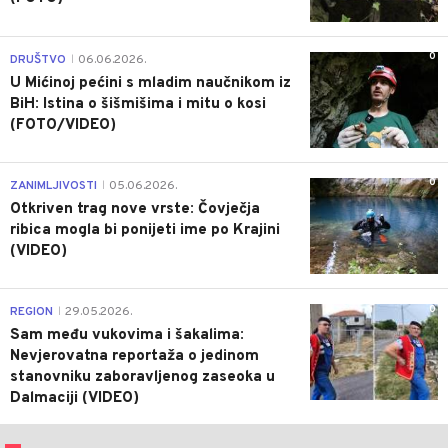
0
DRUŠTVO
06.06.2026.
|
U Mićinoj pećini s mladim naučnikom iz
BiH: Istina o šišmišima i mitu o kosi
(FOTO/VIDEO)
0
ZANIMLJIVOSTI
05.06.2026.
|
Otkriven trag nove vrste: Čovječja
ribica mogla bi ponijeti ime po Krajini
(VIDEO)
0
REGION
29.05.2026.
|
Sam među vukovima i šakalima:
Nevjerovatna reportaža o jedinom
stanovniku zaboravljenog zaseoka u
Dalmaciji (VIDEO)