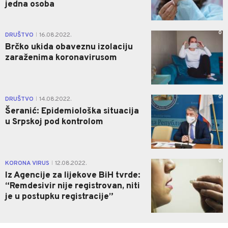
jedna osoba
0
DRUŠTVO
16.08.2022.
|
Brčko ukida obaveznu izolaciju
zaraženima koronavirusom
0
DRUŠTVO
14.08.2022.
|
Šeranić: Epidemiološka situacija
u Srpskoj pod kontrolom
0
KORONA VIRUS
12.08.2022.
|
Iz Agencije za lijekove BiH tvrde:
“Remdesivir nije registrovan, niti
je u postupku registracije”