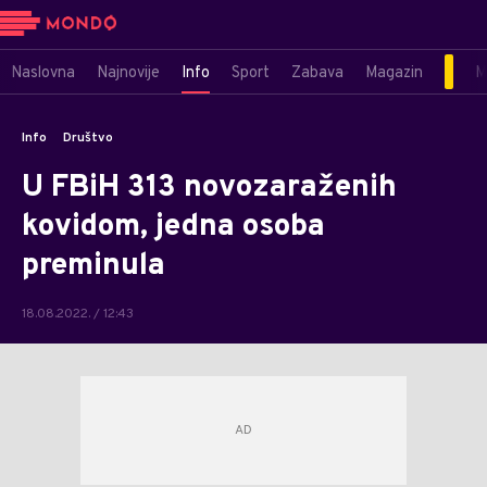
Naslovna
Najnovije
Info
Sport
Zabava
Magazin
M
Info
Društvo
U FBiH 313 novozaraženih
kovidom, jedna osoba
preminula
18.08.2022. / 12:43