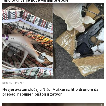
rano otkrivanje nove varijante ebole
0
Pre 9 h
REGION
|
Nevjerovatan slučaj u Nišu: Muškarac htio dronom da
prebaci napunjen pištolj u zatvor
1