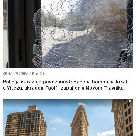
Pre 10 h
CRNA HRONIKA
|
Policija istražuje povezanost: Bačena bomba na lokal
u Vitezu, ukradeni "golf" zapaljen u Novom Travniku
0