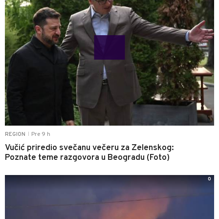
Pre 9 h
REGION
|
Vučić priredio svečanu večeru za Zelenskog:
Poznate teme razgovora u Beogradu (Foto)
0