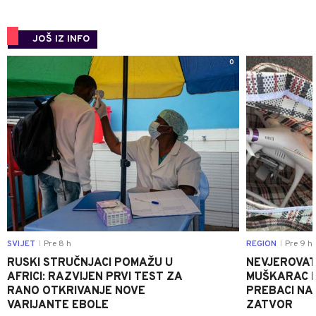
JOŠ IZ INFO
0
SVIJET
Pre 8 h
REGION
Pre 9 h
|
|
RUSKI STRUČNJACI POMAŽU U
NEVJEROVATA
AFRICI: RAZVIJEN PRVI TEST ZA
MUŠKARAC H
RANO OTKRIVANJE NOVE
PREBACI NA
VARIJANTE EBOLE
ZATVOR