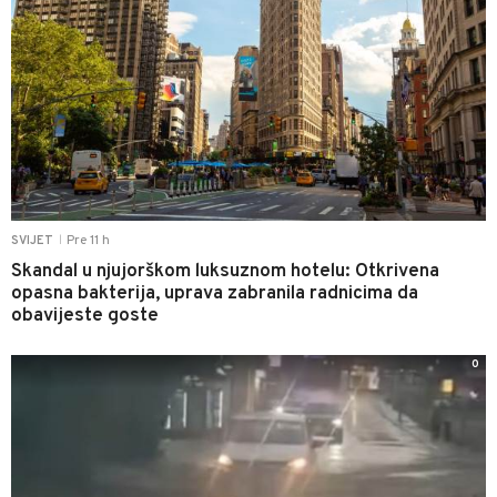
Pre 11 h
SVIJET
|
Skandal u njujorškom luksuznom hotelu: Otkrivena
opasna bakterija, uprava zabranila radnicima da
obavijeste goste
0