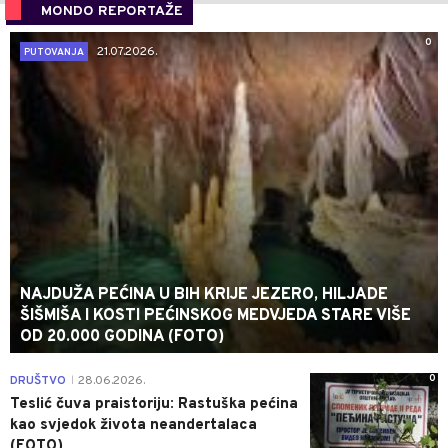
MONDO REPORTAŽE
0
21.07.2026.
PUTOVANJA
NAJDUŽA PEĆINA U BIH KRIJE JEZERO, HILJADE
ŠIŠMIŠA I KOSTI PEĆINSKOG MEDVJEDA STARE VIŠE
OD 20.000 GODINA (FOTO)
0
DRUŠTVO
28.06.2026.
|
Teslić čuva praistoriju: Rastuška pećina
kao svjedok života neandertalaca
(FOTO)