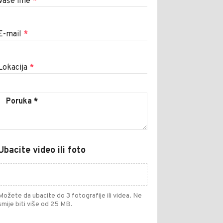
Vaše ime
*
E-mail
*
Lokacija
*
Ubacite video ili foto
Možete da ubacite do 3 fotografije ili videa. Ne
smije biti više od 25 MB.