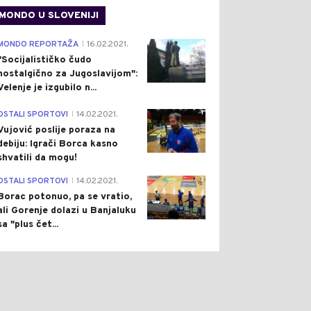
MONDO U SLOVENIJI
4
MONDO REPORTAŽA
16.02.2021.
|
"Socijalističko čudo
nostalgično za Jugoslavijom":
Velenje je izgubilo n...
1
OSTALI SPORTOVI
14.02.2021.
|
Vujović poslije poraza na
debiju: Igrači Borca kasno
shvatili da mogu!
3
OSTALI SPORTOVI
14.02.2021.
|
Borac potonuo, pa se vratio,
ali Gorenje dolazi u Banjaluku
sa "plus čet...