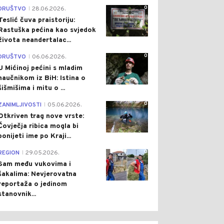
0
DRUŠTVO
28.06.2026.
|
Teslić čuva praistoriju:
Rastuška pećina kao svjedok
života neandertalac...
0
DRUŠTVO
06.06.2026.
|
U Mićinoj pećini s mladim
naučnikom iz BiH: Istina o
šišmišima i mitu o ...
0
ZANIMLJIVOSTI
05.06.2026.
|
Otkriven trag nove vrste:
Čovječja ribica mogla bi
ponijeti ime po Kraji...
0
REGION
29.05.2026.
|
Sam među vukovima i
šakalima: Nevjerovatna
reportaža o jedinom
stanovnik...