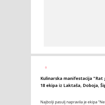
Vesna
AUTOR
0
Kerkez
Kulinarska manifestacija "Rat
18 ekipa iz Laktaša, Doboja, Ši
Najbolji pasulj napravila je ekipa "N