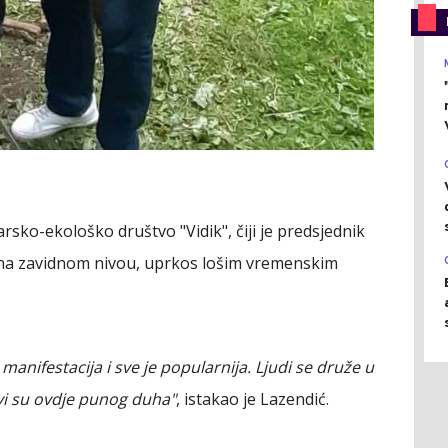
rsko-ekološko društvo "Vidik", čiji je predsjednik
v na zavidnom nivou, uprkos lošim vremenskim
 manifestacija i sve je popularnija. Ljudi se druže u
i su ovdje punog duha"
, istakao je Lazendić.