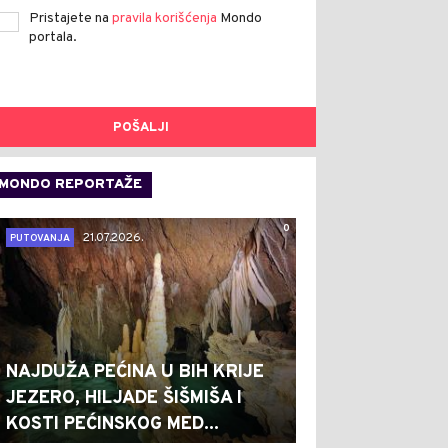
Pristajete na
pravila korišćenja
Mondo
portala.
POŠALJI
MONDO REPORTAŽE
0
21.07.2026.
PUTOVANJA
NAJDUŽA PEĆINA U BIH KRIJE
JEZERO, HILJADE ŠIŠMIŠA I
KOSTI PEĆINSKOG MED...