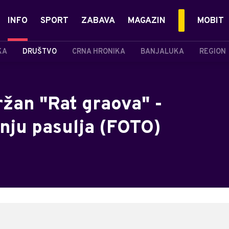
INFO
SPORT
ZABAVA
MAGAZIN
MOBIT
KA
DRUŠTVO
CRNA HRONIKA
BANJALUKA
REGION
žan "Rat graova" -
nju pasulja (FOTO)