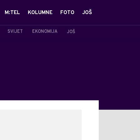
M:TEL
KOLUMNE
FOTO
JOŠ
SVIJET
EKONOMIJA
JOŠ