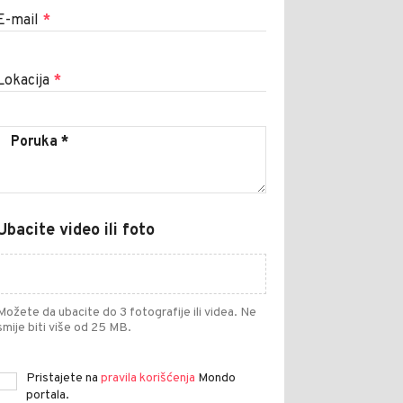
E-mail
*
Lokacija
*
Ubacite video ili foto
Možete da ubacite do 3 fotografije ili videa. Ne
smije biti više od 25 MB.
Pristajete na
pravila korišćenja
Mondo
portala.