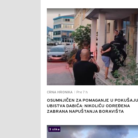
Pre 7 h
CRNA HRONIKA
|
OSUMNJIČEN ZA POMAGANJE U POKUŠAJ
UBISTVA DABIĆA: NIKOLIĆU ODREĐENA
ZABRANA NAPUŠTANJA BORAVIŠTA
3 slika