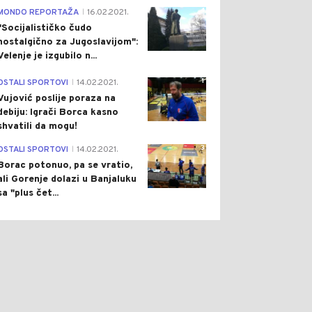
4
MONDO REPORTAŽA
16.02.2021.
|
"Socijalističko čudo
nostalgično za Jugoslavijom":
Velenje je izgubilo n...
1
OSTALI SPORTOVI
14.02.2021.
|
Vujović poslije poraza na
debiju: Igrači Borca kasno
shvatili da mogu!
3
OSTALI SPORTOVI
14.02.2021.
|
Borac potonuo, pa se vratio,
ali Gorenje dolazi u Banjaluku
sa "plus čet...