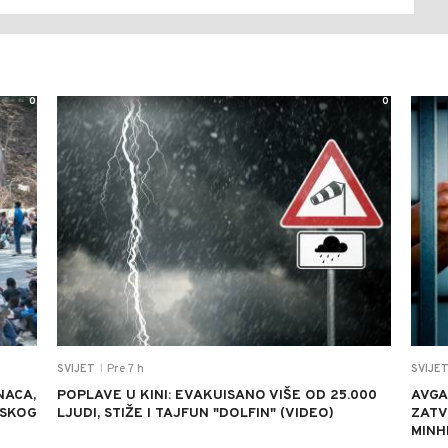
0
0
Pre 7 h
SVIJET
SVIJE
|
NACA,
POPLAVE U KINI: EVAKUISANO VIŠE OD 25.000
AVGA
NSKOG
LJUDI, STIŽE I TAJFUN "DOLFIN" (VIDEO)
ZATV
MINH