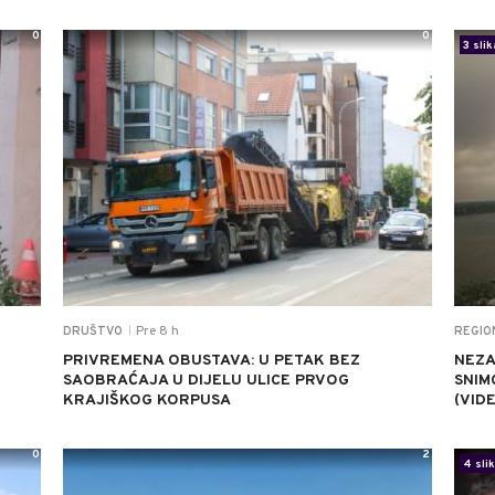
0
0
3 slik
Pre 8 h
DRUŠTVO
REGIO
|
U
PRIVREMENA OBUSTAVA: U PETAK BEZ
NEZA
SAOBRAĆAJA U DIJELU ULICE PRVOG
SNIM
KRAJIŠKOG KORPUSA
(VID
0
2
4 sli