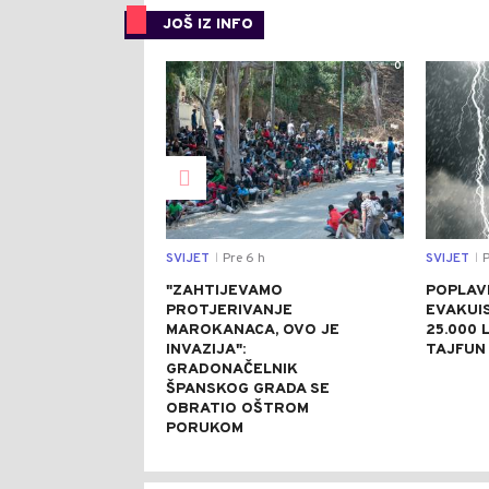
JOŠ IZ INFO
0
SVIJET
Pre 6 h
SVIJET
P
|
|
"ZAHTIJEVAMO
POPLAVE
PROTJERIVANJE
EVAKUI
MAROKANACA, OVO JE
25.000 L
INVAZIJA":
TAJFUN 
GRADONAČELNIK
ŠPANSKOG GRADA SE
OBRATIO OŠTROM
PORUKOM