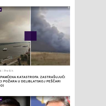
0
a
Pre 8 h
N
|
PAMĆENA KATASTROFA: ZASTRAŠUJUĆI
CI POŽARA U DELIBLATSKOJ PEŠČARI
EO)
1
ka