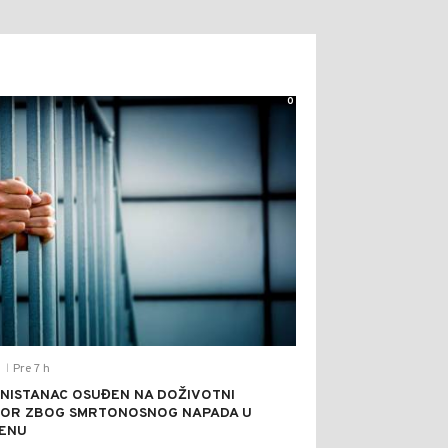
0
Pre 7 h
T
|
NISTANAC OSUĐEN NA DOŽIVOTNI
OR ZBOG SMRTONOSNOG NAPADA U
ENU