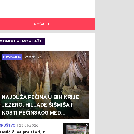
POŠALJI
MONDO REPORTAŽE
0
21.07.2026.
PUTOVANJA
NAJDUŽA PEĆINA U BIH KRIJE
JEZERO, HILJADE ŠIŠMIŠA I
KOSTI PEĆINSKOG MED...
0
DRUŠTVO
28.06.2026.
|
Teslić čuva praistoriju: