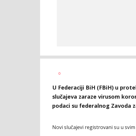
Nikolina
AUTOR
0
Damjanić
U Federaciji BiH (FBiH) u prote
slučajeva zaraze virusom korona
podaci su federalnog Zavoda z
Novi slučajevi registrovani su u sv