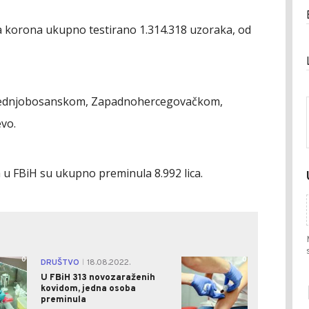
sa korona ukupno testirano 1.314.318 uzoraka, od
 Srednjobosanskom, Zapadnohercegovačkom,
vo.
 u FBiH su ukupno preminula 8.992 lica.
0
0
DRUŠTVO
18.08.2022.
|
U FBiH 313 novozaraženih
kovidom, jedna osoba
preminula