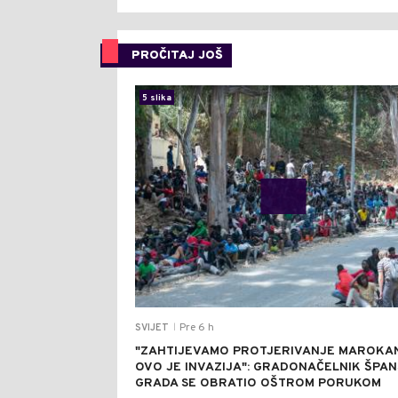
PROČITAJ JOŠ
5 slika
Pre 6 h
SVIJET
|
"ZAHTIJEVAMO PROTJERIVANJE MAROKA
OVO JE INVAZIJA": GRADONAČELNIK ŠPA
GRADA SE OBRATIO OŠTROM PORUKOM