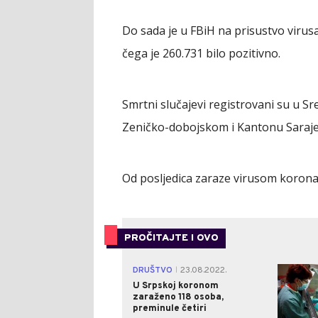
Do sada je u FBiH na prisustvo viru
čega je 260.731 bilo pozitivno.
Smrtni slučajevi registrovani su u
Zeničko-dobojskom i Kantonu Saraje
Od posljedica zaraze virusom korona
PROČITAJTE I OVO
DRUŠTVO
23.08.2022.
|
U Srpskoj koronom
zaraženo 118 osoba,
preminule četiri