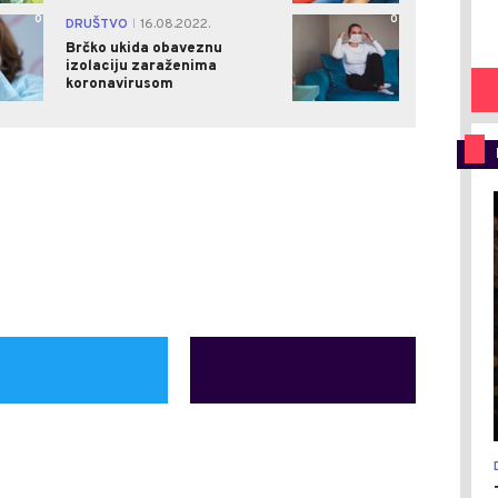
0
0
DRUŠTVO
16.08.2022.
|
Brčko ukida obaveznu
izolaciju zaraženima
koronavirusom