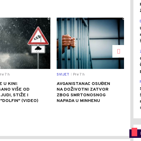
0
0
re 7 h
SVIJET
Pre 7 h
CRNA
|
 U KINI:
AVGANISTANAC OSUĐEN
OSU
SANO VIŠE OD
NA DOŽIVOTNI ZATVOR
POM
JUDI, STIŽE I
ZBOG SMRTONOSNOG
UBI
"DOLFIN" (VIDEO)
NAPADA U MINHENU
ODR
NAP