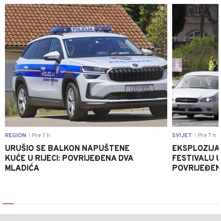
0
REGION
Pre 7 h
SVIJET
Pre 7 h
|
|
URUŠIO SE BALKON NAPUŠTENE
EKSPLOZIJA
KUĆE U RIJECI: POVRIJEĐENA DVA
FESTIVALU 
MLADIĆA
POVRIJEĐEN