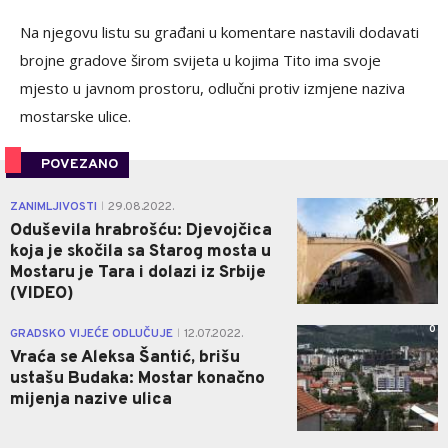
Na njegovu listu su građani u komentare nastavili dodavati
brojne gradove širom svijeta u kojima Tito ima svoje
mjesto u javnom prostoru, odlučni protiv izmjene naziva
mostarske ulice.
POVEZANO
1
ZANIMLJIVOSTI
29.08.2022.
|
Oduševila hrabrošću: Djevojčica
koja je skočila sa Starog mosta u
Mostaru je Tara i dolazi iz Srbije
(VIDEO)
0
GRADSKO VIJEĆE ODLUČUJE
12.07.2022.
|
Vraća se Aleksa Šantić, brišu
ustašu Budaka: Mostar konačno
mijenja nazive ulica