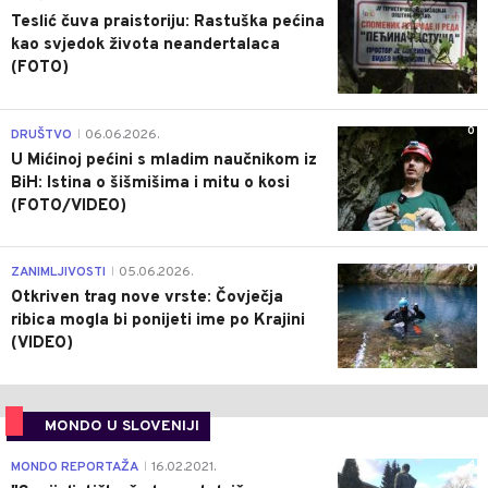
Teslić čuva praistoriju: Rastuška pećina
kao svjedok života neandertalaca
(FOTO)
0
DRUŠTVO
06.06.2026.
|
U Mićinoj pećini s mladim naučnikom iz
BiH: Istina o šišmišima i mitu o kosi
(FOTO/VIDEO)
0
ZANIMLJIVOSTI
05.06.2026.
|
Otkriven trag nove vrste: Čovječja
ribica mogla bi ponijeti ime po Krajini
(VIDEO)
MONDO U SLOVENIJI
4
MONDO REPORTAŽA
16.02.2021.
|