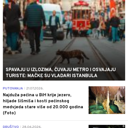
SPAVAJU U IZLOZIMA, ČUVAJU METRO I OSVAJAJU
TURISTE: MAČKE SU VLADARI ISTANBULA
0
PUTOVANJA
21.07.2026.
|
Najduža pećina u BiH krije jezero,
hiljade šišmiša i kosti pećinskog
medvjeda stare više od 20.000 godina
(Foto)
0
DRUŠTVO
28.06.2026.
|