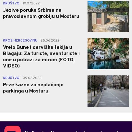
0
DRUŠTVO
10.07.2022.
|
Jezive poruke Srbima na
pravoslavnom groblju u Mostaru
0
KROZ HERCEGOVINU
25.06.2022.
|
Vrelo Bune i derviška tekija u
Blagaju: Za turiste, avanturiste i
one u potrazi za mirom (FOTO,
VIDEO)
0
DRUŠTVO
09.02.2022.
|
Prve kazne za neplaćanje
parkinga u Mostaru