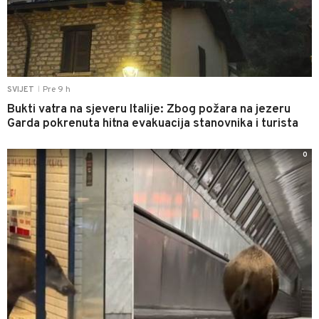
Pre 9 h
SVIJET
|
Bukti vatra na sjeveru Italije: Zbog požara na jezeru
Garda pokrenuta hitna evakuacija stanovnika i turista
0