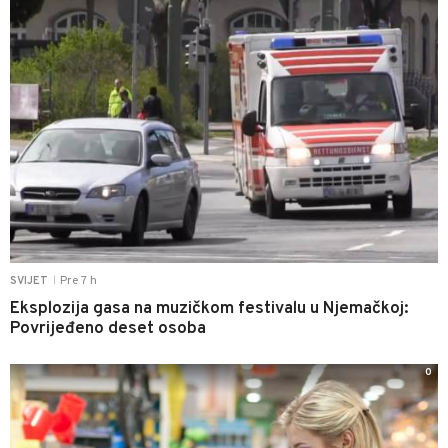
Pre 7 h
SVIJET
|
Eksplozija gasa na muzičkom festivalu u Njemačkoj:
Povrijeđeno deset osoba
0