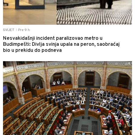
Pre 9 h
SVIJET
|
Nesvakidašnji incident paralizovao metro u
Budimpešti: Divlja svinja upala na peron, saobraćaj
bio u prekidu do podneva
0