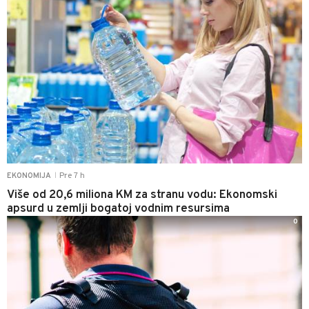
Pre 7 h
EKONOMIJA
|
Više od 20,6 miliona KM za stranu vodu: Ekonomski
apsurd u zemlji bogatoj vodnim resursima
0