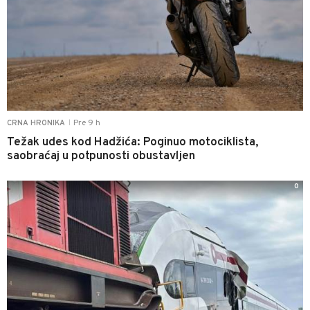
Pre 9 h
CRNA HRONIKA
|
Težak udes kod Hadžića: Poginuo motociklista,
saobraćaj u potpunosti obustavljen
0