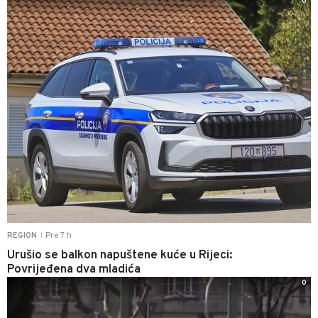
0
Pre 7 h
REGION
|
Urušio se balkon napuštene kuće u Rijeci:
Povrijeđena dva mladića
0