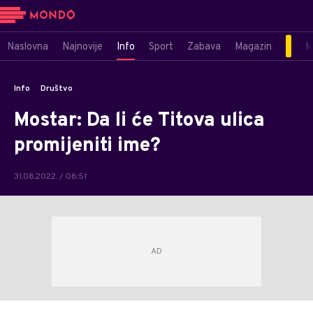
Naslovna
Najnovije
Info
Sport
Zabava
Magazin
M
Info
Društvo
Mostar: Da li će Titova ulica
promijeniti ime?
31.08.2022. / 08:51