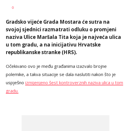
Željko
AUTOR
0
Svitlica
Gradsko vijeće Grada Mostara će sutra na
svojoj sjednici razmatrati odluku o promjeni
naziva Ulice Maršala Tita koja je najveća ulica
u tom gradu, a na inicijativu Hrvatske
republikanske stranke (HRS).
Očekivano ovo je među građanima izazvalo brojne
polemike, a takva situacije se dala naslutiti nakon što je
uspješno
izmijenjeno šest kontroverznih naziva ulica u tom
gradu.