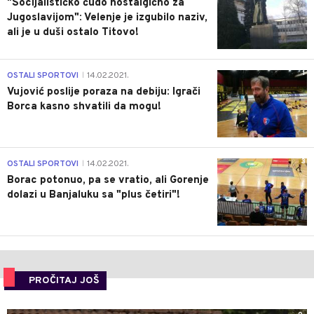
"Socijalističko čudo nostalgično za
Jugoslavijom": Velenje je izgubilo naziv,
ali je u duši ostalo Titovo!
1
OSTALI SPORTOVI
14.02.2021.
|
Vujović poslije poraza na debiju: Igrači
Borca kasno shvatili da mogu!
3
OSTALI SPORTOVI
14.02.2021.
|
Borac potonuo, pa se vratio, ali Gorenje
dolazi u Banjaluku sa "plus četiri"!
PROČITAJ JOŠ