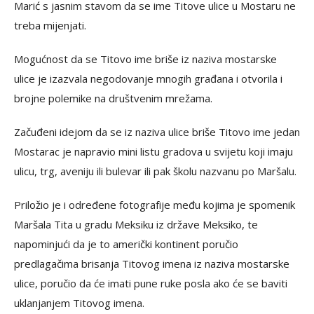
Marić s jasnim stavom da se ime Titove ulice u Mostaru ne
treba mijenjati.
Mogućnost da se Titovo ime briše iz naziva mostarske
ulice je izazvala negodovanje mnogih građana i otvorila i
brojne polemike na društvenim mrežama.
Začuđeni idejom da se iz naziva ulice briše Titovo ime jedan
Mostarac je napravio mini listu gradova u svijetu koji imaju
ulicu, trg, aveniju ili bulevar ili pak školu nazvanu po Maršalu.
Priložio je i određene fotografije među kojima je spomenik
Maršala Tita u gradu Meksiku iz države Meksiko, te
napominjući da je to američki kontinent poručio
predlagačima brisanja Titovog imena iz naziva mostarske
ulice, poručio da će imati pune ruke posla ako će se baviti
uklanjanjem Titovog imena.