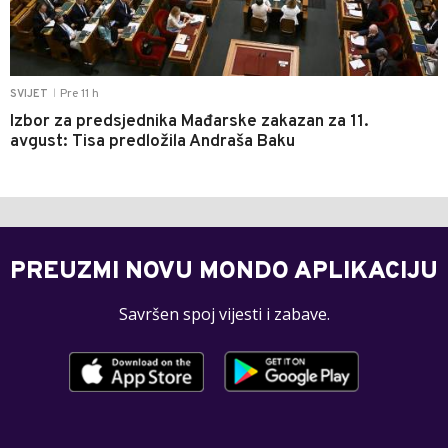
Pre 11 h
SVIJET
|
Izbor za predsjednika Mađarske zakazan za 11.
avgust: Tisa predložila Andraša Baku
PREUZMI NOVU MONDO APLIKACIJU
Savršen spoj vijesti i zabave.