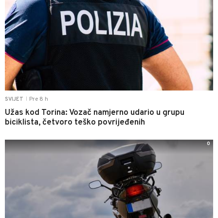
Pre 8 h
SVIJET
|
Užas kod Torina: Vozač namjerno udario u grupu
biciklista, četvoro teško povrijeđenih
0