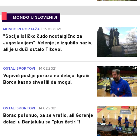
MONDO U SLOVENIJI
4
MONDO REPORTAŽA
16.02.2021.
|
"Socijalističko čudo nostalgično za
Jugoslavijom": Velenje je izgubilo naziv,
ali je u duši ostalo Titovo!
1
OSTALI SPORTOVI
14.02.2021.
|
Vujović poslije poraza na debiju: Igrači
Borca kasno shvatili da mogu!
3
OSTALI SPORTOVI
14.02.2021.
|
Borac potonuo, pa se vratio, ali Gorenje
dolazi u Banjaluku sa "plus četiri"!