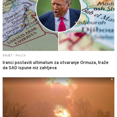
Pre 2 h
SVIJET
|
Iranci postavili ultimatum za otvaranje Ormuza, traže
da SAD ispune niz zahtjeva
0