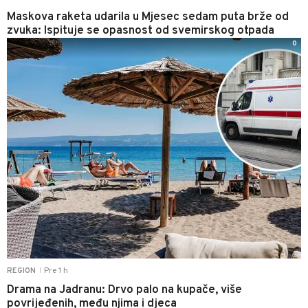
Maskova raketa udarila u Mjesec sedam puta brže od
zvuka: Ispituje se opasnost od svemirskog otpada
0
Pre 1 h
REGION
|
Drama na Jadranu: Drvo palo na kupače, više
povrijeđenih, među njima i djeca