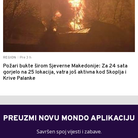
Pre 3 h
REGION
|
Požari bukte širom Sjeverne Makedonije: Za 24 sata
gorjelo na 25 lokacija, vatra još aktivna kod Skoplja i
Krive Palanke
PREUZMI NOVU MONDO APLIKACIJU
Savršen spoj vijesti i zabave.