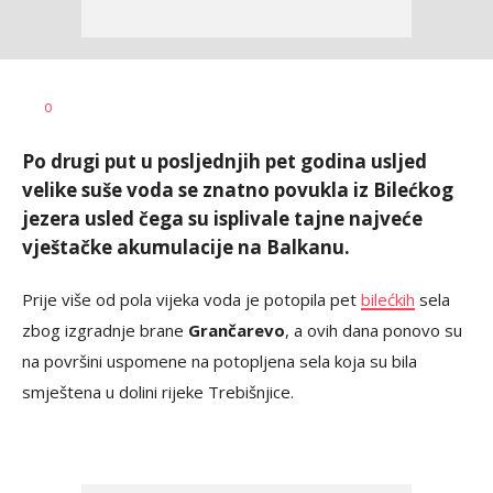
Dušan
AUTOR
0
Volaš
Po drugi put u posljednjih pet godina usljed
velike suše voda se znatno povukla iz Bilećkog
jezera usled čega su isplivale tajne najveće
vještačke akumulacije na Balkanu.
Prije više od pola vijeka voda je potopila pet
bilećkih
sela
zbog izgradnje brane
Grančarevo
, a ovih dana ponovo su
na površini uspomene na potopljena sela koja su bila
smještena u dolini rijeke Trebišnjice.