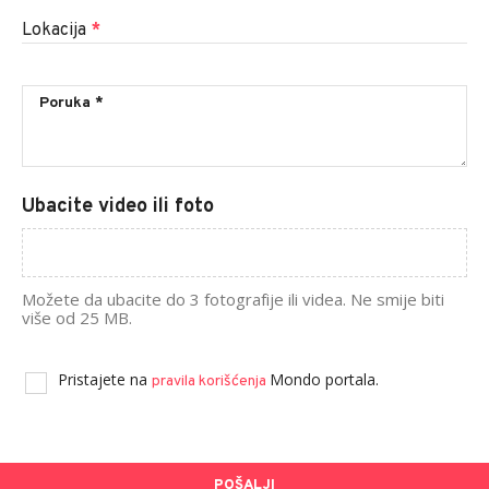
Lokacija
*
Ubacite video ili foto
Možete da ubacite do 3 fotografije ili videa. Ne smije biti
više od 25 MB.
Pristajete na
Mondo portala.
pravila korišćenja
POŠALJI