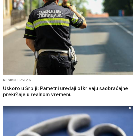
Pre 2 h
REGION
|
Uskoro u Srbiji: Pametni uređaji otkrivaju saobraćajne
prekršaje u realnom vremenu
0