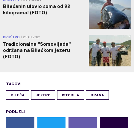
Bilećanin ulovio soma od 92
kilograma! (FOTO)
0
DRUŠTVO
25.07.2021.
|
Tradicionalna "Somovijada"
održana na Bilećkom jezeru
(FOTO)
TAGOVI
BILEĆA
JEZERO
ISTORIJA
BRANA
PODIJELI