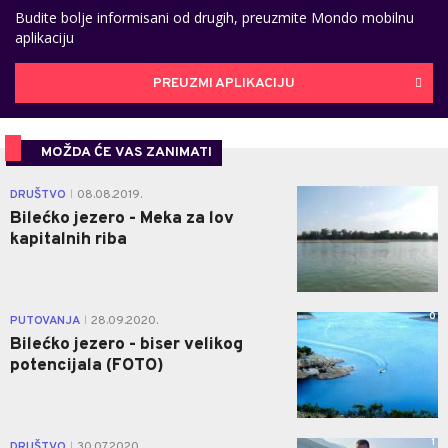
Budite bolje informisani od drugih, preuzmite Mondo mobilnu
aplikaciju
PREUZMI APLIKACIJU
MOŽDA ĆE VAS ZANIMATI
0
DRUŠTVO
08.08.2019.
|
Bilećko jezero - Meka za lov
kapitalnih riba
0
PUTOVANJA
28.09.2020.
|
Bilećko jezero - biser velikog
potencijala (FOTO)
1
DRUŠTVO
30.07.2020.
|