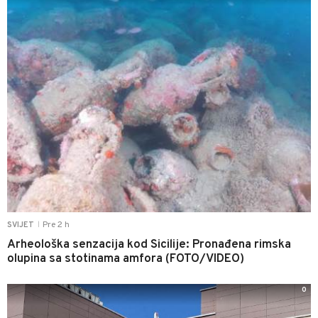
Pre 2 h
SVIJET
|
Arheološka senzacija kod Sicilije: Pronađena rimska
olupina sa stotinama amfora (FOTO/VIDEO)
0