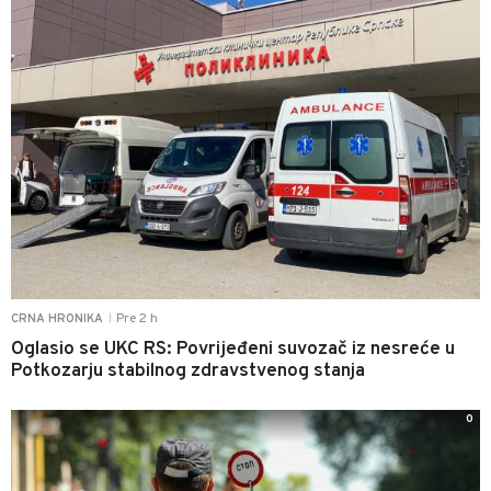
Pre 2 h
CRNA HRONIKA
|
Oglasio se UKC RS: Povrijeđeni suvozač iz nesreće u
Potkozarju stabilnog zdravstvenog stanja
0