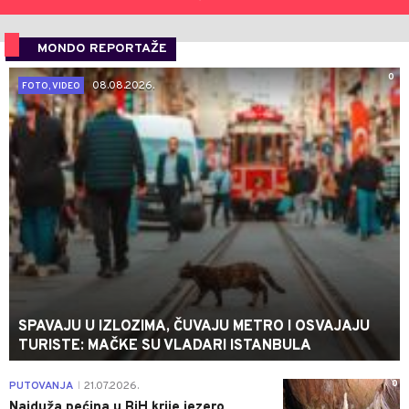
MONDO REPORTAŽE
0
08.08.2026.
FOTO, VIDEO
SPAVAJU U IZLOZIMA, ČUVAJU METRO I OSVAJAJU
TURISTE: MAČKE SU VLADARI ISTANBULA
0
PUTOVANJA
21.07.2026.
|
Najduža pećina u BiH krije jezero,