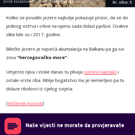
IZVOR: FACEBOOK/ISTOČNA HERCEGOVINA/M.GRKOVIĆ
Br. slika: 5
Koliko se povuklo jezero najbolje pokazuje prizor, da se do
jedinog ostrva i crkve na njemu sada dolazi pješice. Ovakve
slike bile su i 2017. godine.
Bilećko jezero je najveća akumulacija na Balkanu pa ga svi
zovu
"hercegovačko more"
.
Umjesto njiva i stoke danas tu plivaju
somovi kapitalci
i
ostale vrste riba. Riblje bogatstvo mu je nemerljivo pa tu
dolaze ribolovci iz cijelog svijeta.
(
Večernje novosti
)
Naše vijesti ne morate da provjeravate