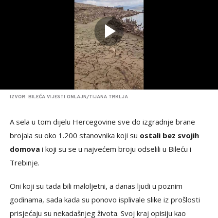
IZVOR: BILEĆA VIJESTI ONLAJN/TIJANA TRKLJA
A sela u tom dijelu Hercegovine sve do izgradnje brane
brojala su oko 1.200 stanovnika koji su
ostali bez svojih
domova
i koji su se u najvećem broju odselili u Bileću i
Trebinje.
Oni koji su tada bili maloljetni, a danas ljudi u poznim
godinama, sada kada su ponovo isplivale slike iz prošlosti
prisjećaju su nekadašnjeg života. Svoj kraj opisiju kao