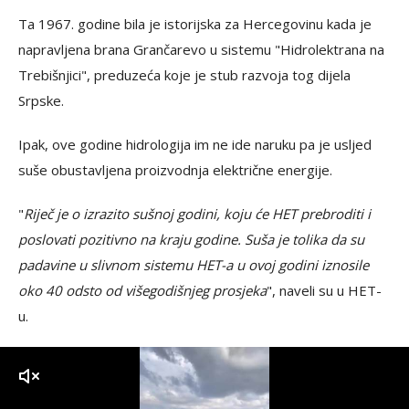
Ta 1967. godine bila je istorijska za Hercegovinu kada je
napravljena brana Grančarevo u sistemu "Hidrolektrana na
Trebišnjici", preduzeća koje je stub razvoja tog dijela
Srpske.
Ipak, ove godine hidrologija im ne ide naruku pa je usljed
suše obustavljena proizvodnja električne energije.
"
Riječ je o izrazito sušnoj godini, koju će HET prebroditi i
poslovati pozitivno na kraju godine. Suša je tolika da su
padavine u slivnom sistemu HET-a u ovoj godini iznosile
oko 40 odsto od višegodišnjeg prosjeka
", naveli su u HET-
u.
zvuk