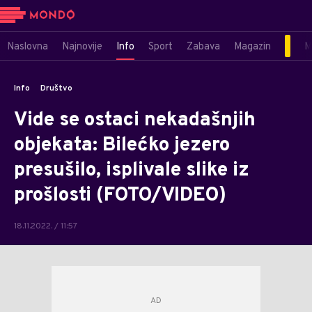
Naslovna
Najnovije
Info
Sport
Zabava
Magazin
M
Info
Društvo
Vide se ostaci nekadašnjih
objekata: Bilećko jezero
presušilo, isplivale slike iz
prošlosti (FOTO/VIDEO)
18.11.2022. / 11:57