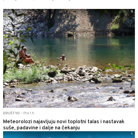
0
Pre 1 h
DRUŠTVO
|
Meteorolozi najavljuju novi toplotni talas i nastavak
suše, padavine i dalje na čekanju
1