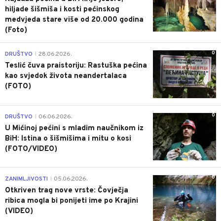
hiljade šišmiša i kosti pećinskog
medvjeda stare više od 20.000 godina
(Foto)
0
DRUŠTVO
28.06.2026.
|
Teslić čuva praistoriju: Rastuška pećina
kao svjedok života neandertalaca
(FOTO)
0
DRUŠTVO
06.06.2026.
|
U Mićinoj pećini s mladim naučnikom iz
BiH: Istina o šišmišima i mitu o kosi
(FOTO/VIDEO)
0
ZANIMLJIVOSTI
05.06.2026.
|
Otkriven trag nove vrste: Čovječja
ribica mogla bi ponijeti ime po Krajini
(VIDEO)