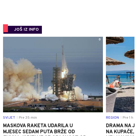
JOŠ IZ INFO
0
SVIJET
Pre 35 min
REGION
Pre 1 h
|
|
MASKOVA RAKETA UDARILA U
DRAMA NA J
MJESEC SEDAM PUTA BRŽE OD
NA KUPAČE, 