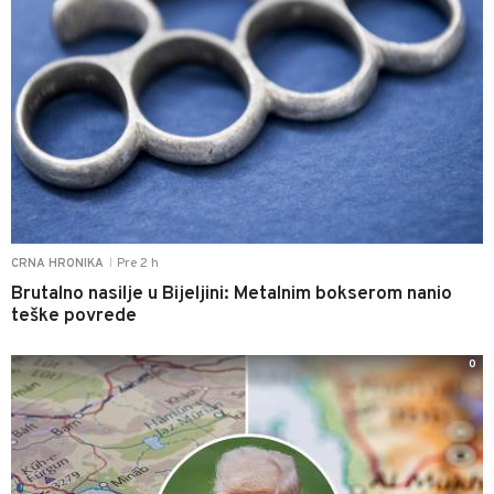
Pre 2 h
CRNA HRONIKA
|
Brutalno nasilje u Bijeljini: Metalnim bokserom nanio
teške povrede
0