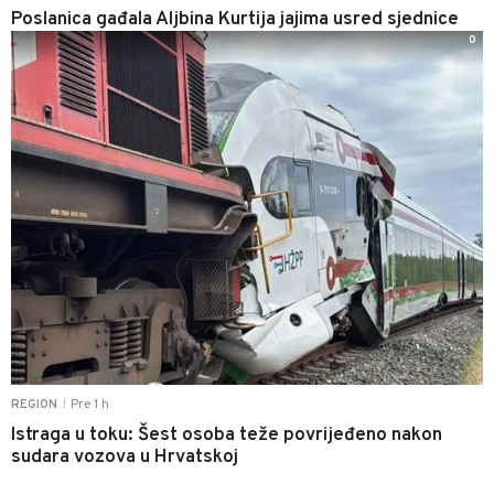
Poslanica gađala Aljbina Kurtija jajima usred sjednice
0
Pre 1 h
REGION
|
Istraga u toku: Šest osoba teže povrijeđeno nakon
sudara vozova u Hrvatskoj