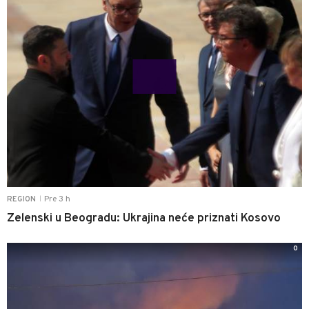
Pre 3 h
REGION
|
Zelenski u Beogradu: Ukrajina neće priznati Kosovo
0