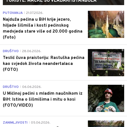
TURISTE: MAČKE SU VLADARI ISTANBULA
0
PUTOVANJA
21.07.2026.
|
Najduža pećina u BiH krije jezero,
hiljade šišmiša i kosti pećinskog
medvjeda stare više od 20.000 godina
(Foto)
0
DRUŠTVO
28.06.2026.
|
Teslić čuva praistoriju: Rastuška pećina
kao svjedok života neandertalaca
(FOTO)
0
DRUŠTVO
06.06.2026.
|
U Mićinoj pećini s mladim naučnikom iz
BiH: Istina o šišmišima i mitu o kosi
(FOTO/VIDEO)
0
ZANIMLJIVOSTI
05.06.2026.
|