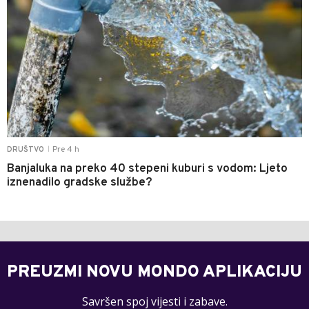
Pre 4 h
DRUŠTVO
|
Banjaluka na preko 40 stepeni kuburi s vodom: Ljeto
iznenadilo gradske službe?
PREUZMI NOVU MONDO APLIKACIJU
Savršen spoj vijesti i zabave.