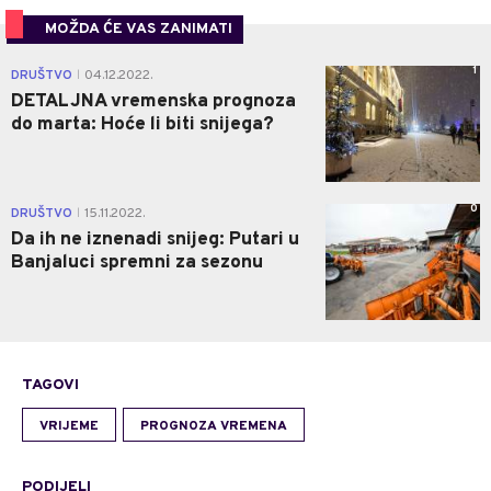
MOŽDA ĆE VAS ZANIMATI
1
DRUŠTVO
04.12.2022.
|
DETALJNA vremenska prognoza
do marta: Hoće li biti snijega?
0
DRUŠTVO
15.11.2022.
|
Da ih ne iznenadi snijeg: Putari u
Banjaluci spremni za sezonu
TAGOVI
VRIJEME
PROGNOZA VREMENA
PODIJELI