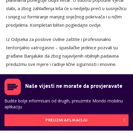
planinama ponegdje olujni vetar. U subotu popodne vjetar
slabi, a zbog zahlađenja kiša će u nedjelju preći u susnježicu
i snijeg uz formiranje manjeg snježnog pokrivača i u nižim
predjelima. Kompletan bilten pogledajte ovdje.
Iz Odjseka za poslove civilne zaštite i profesionalno
teritorijalno vatrogasno – spasilačke jedinice pozvali su
građane Banjaluke da zbog najavljenih obilnijih padavina
preduzmu sve mjere i radnje lične sigurnosti i imovine.
Naše vijesti ne morate da provjeravate
Budite bolje informisani od drugih, preuzmite Mondo mobilnu
aplikaciju
PREUZMI APLIKACIJU