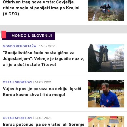
Otkriven trag nove vrste: Čovječja
ribica mogla bi ponijeti ime po Krajini
(VIDEO)
MONDO U SLOVENIJI
4
MONDO REPORTAŽA
16.02.2021.
|
"Socijalističko čudo nostalgično za
Jugoslavijom": Velenje je izgubilo naziv,
ali je u duši ostalo Titovo!
1
OSTALI SPORTOVI
14.02.2021.
|
Vujović poslije poraza na debiju: Igrači
Borca kasno shvatili da mogu!
3
OSTALI SPORTOVI
14.02.2021.
|
Borac potonuo, pa se vratio, ali Gorenje