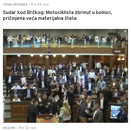
Pre 45 min
CRNA HRONIKA
|
Sudar kod Brčkog: Motociklista zbrinut u bolnici,
pričinjena veća materijalna šteta
0
Pre 53 min
REGION
|