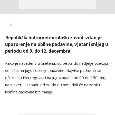
Dušan
AUTOR
0
Volaš
Republički hidrometeorološki zavod izdao je
upozorenje na obilne padavine, vjetar i snijeg u
periodu od 9. do 12. decembra.
Kako je navedeno u biletenu, od petka do nedjelje očekuju
se jače, na jugu i obilnije padavine. Najviše padavina se
očekuje u Hercegovini i na jugozapadu od 90 do 150 mm,
na sjeveru i zapadu od 50 do 80 mm, dok će na istoku
količina padavina biti manja.