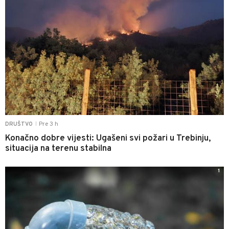
Pre 3 h
DRUŠTVO
|
Konačno dobre vijesti: Ugašeni svi požari u Trebinju,
situacija na terenu stabilna
1