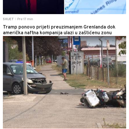
Pre 17 min
SVIJET
|
Tramp ponovo prijeti preuzimanjem Grenlanda dok
američka naftna kompanija ulazi u zaštićenu zonu
0