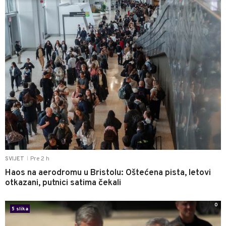
Pre 2 h
SVIJET
|
Haos na aerodromu u Bristolu: Oštećena pista, letovi
otkazani, putnici satima čekali
0
5 slika