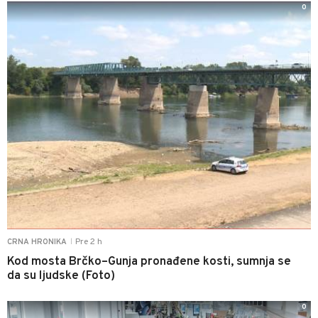
0
Pre 2 h
CRNA HRONIKA
|
Kod mosta Brčko–Gunja pronađene kosti, sumnja se
da su ljudske (Foto)
0