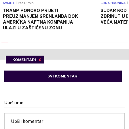
SVIJET
Pre 17 min
CRNA HRONIKA
|
|
TRAMP PONOVO PRIJETI
SUDAR KOD 
PREUZIMANJEM GRENLANDA DOK
ZBRINUT U B
AMERIČKA NAFTNA KOMPANIJA
VEĆA MATER
ULAZI U ZAŠTIĆENU ZONU
KOMENTARI
0
SVI KOMENTARI
Upiši ime