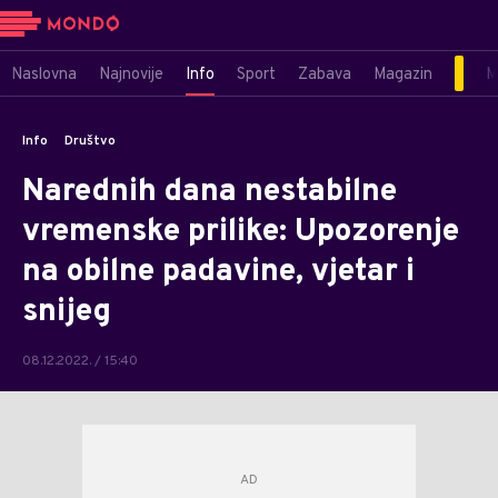
Naslovna
Najnovije
Info
Sport
Zabava
Magazin
M
Info
Društvo
Narednih dana nestabilne
vremenske prilike: Upozorenje
na obilne padavine, vjetar i
snijeg
08.12.2022. / 15:40