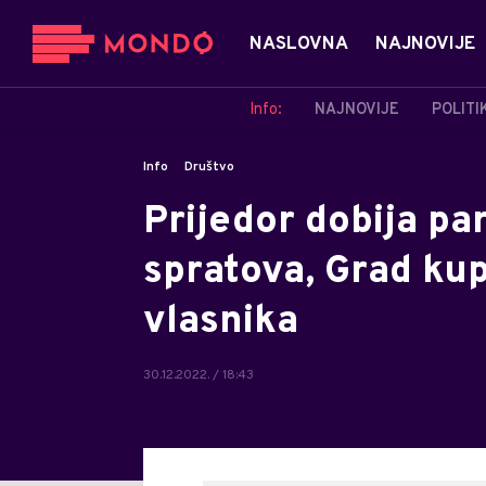
NASLOVNA
NAJNOVIJE
Info:
NAJNOVIJE
POLITI
Info
Društvo
Prijedor dobija pa
spratova, Grad kup
vlasnika
30.12.2022. / 18:43