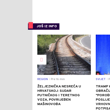
JOŠ IZ INFO
0
REGION
Pre 16 min
SVIJET
P
|
|
ŽELJEZNIČKA NESREĆA U
TRAMP 
HRVATSKOJ: SUDAR
OBRAČU
PUTNIČKOG I TERETNOG
"POROĐ
VOZA, POVRIJEĐEN
POSLIJ
MAŠINOVOĐA
VRHOVN
POTPIS