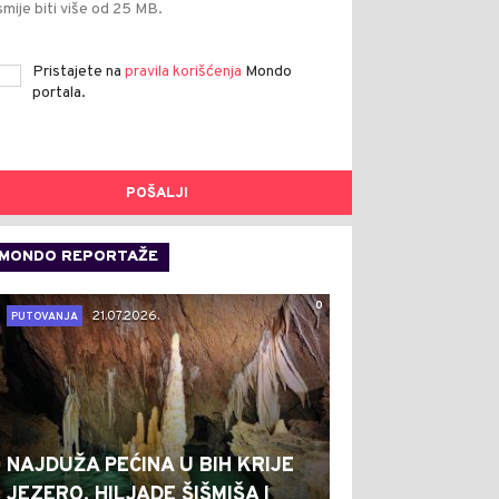
smije biti više od 25 MB.
Pristajete na
pravila korišćenja
Mondo
portala.
POŠALJI
MONDO REPORTAŽE
0
21.07.2026.
PUTOVANJA
NAJDUŽA PEĆINA U BIH KRIJE
JEZERO, HILJADE ŠIŠMIŠA I