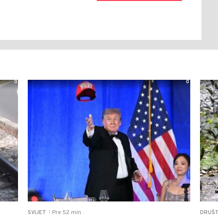
0
0
Pre 52 min
SVIJET
DRUŠ
|