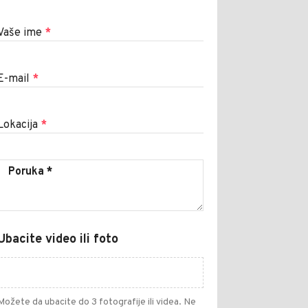
Vaše ime
*
E-mail
*
Lokacija
*
Ubacite video ili foto
Možete da ubacite do 3 fotografije ili videa. Ne