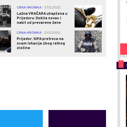
0
0
CRNA HRONIKA
27.12.2022.
|
Lažna VRAČARA uhapšena u
Prijedoru: Dobila novac i
nakit od prevarene žene
0
0
CRNA HRONIKA
21.12.2022.
|
Prijedor: SIPA pretresa na
osam lokacija zbog ratnog
zločina