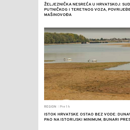
ŽELJEZNIČKA NESREĆA U HRVATSKOJ: SU
PUTNIČKOG I TERETNOG VOZA, POVRIJEĐ
MAŠINOVOĐA
Pre 1 h
REGION
|
ISTOK HRVATSKE OSTAO BEZ VODE: DUNA
PAO NA ISTORIJSKI MINIMUM, BUNARI PRES