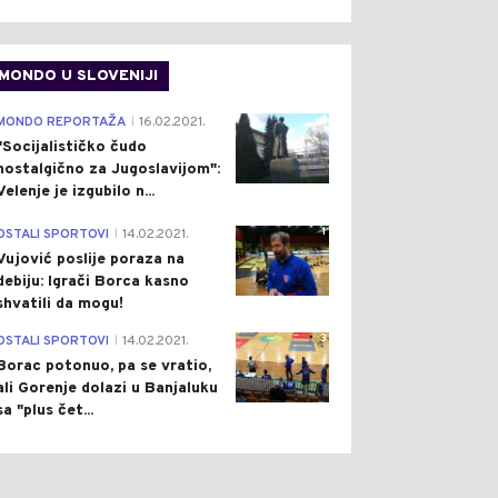
MONDO U SLOVENIJI
4
MONDO REPORTAŽA
16.02.2021.
|
"Socijalističko čudo
nostalgično za Jugoslavijom":
Velenje je izgubilo n...
1
OSTALI SPORTOVI
14.02.2021.
|
Vujović poslije poraza na
debiju: Igrači Borca kasno
shvatili da mogu!
3
OSTALI SPORTOVI
14.02.2021.
|
Borac potonuo, pa se vratio,
ali Gorenje dolazi u Banjaluku
sa "plus čet...