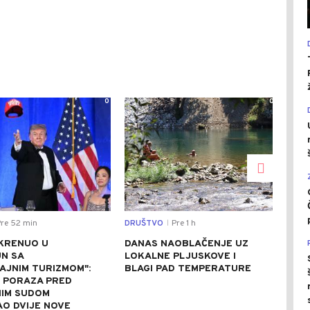
0
0
re 52 min
DRUŠTVO
Pre 1 h
REGI
|
KRENUO U
DANAS NAOBLAČENJE UZ
IST
N SA
LOKALNE PLJUSKOVE I
BEZ
AJNIM TURIZMOM":
BLAGI PAD TEMPERATURE
IST
E PORAZA PRED
BUN
IM SUDOM
AO DVIJE NOVE