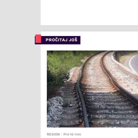
PROČITAJ JOŠ
Pre 16 min
REGION
|