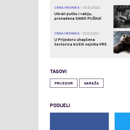
CRNA HRONIKA
30.12.2022.
|
Ukrali pušku i rakiju,
pronađena SAMO PUŠKA!
CRNA HRONIKA
21.12.2022.
|
U Prijedoru uhapšena
šestorica bivših vojnika VRS
TAGOVI
PRIJEDOR
GARAŽA
PODIJELI