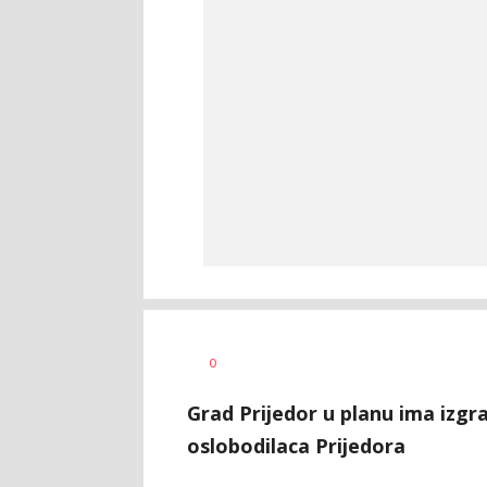
Vesna
AUTOR
0
Kerkez
Grad Prijedor u planu ima izgr
oslobodilaca Prijedora