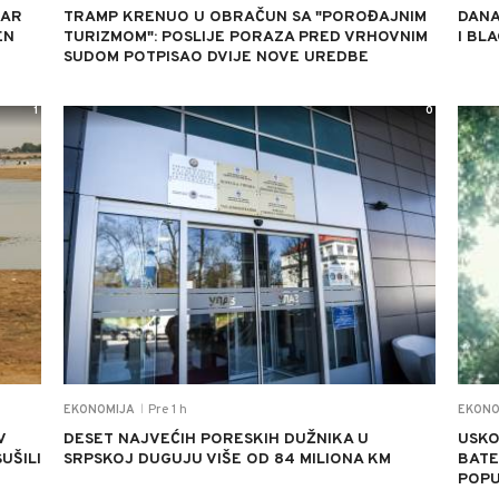
DAR
TRAMP KRENUO U OBRAČUN SA "POROĐAJNIM
DANA
EN
TURIZMOM": POSLIJE PORAZA PRED VRHOVNIM
I BL
SUDOM POTPISAO DVIJE NOVE UREDBE
1
0
Pre 1 h
EKONOMIJA
EKONO
|
V
DESET NAJVEĆIH PORESKIH DUŽNIKA U
USKO
UŠILI
SRPSKOJ DUGUJU VIŠE OD 84 MILIONA KM
BATE
POPU