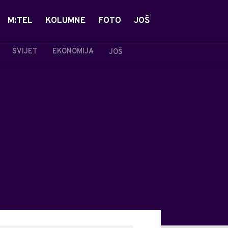
M:TEL
KOLUMNE
FOTO
JOŠ
SVIJET
EKONOMIJA
JOŠ